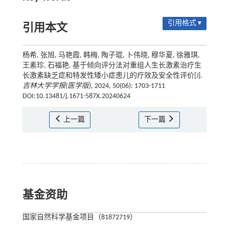
引用格式 ▾
引用本文
杨希, 张旭, 马艳霞, 韩梅, 陶子琨, 卜伟晓, 穆华夏, 徐雅琪,
王素珍, 石福艳. 基于倾向评分法对重组人生长激素治疗生
长激素缺乏症和特发性矮小症患儿的疗效及安全性评价[J].
吉林大学学报(医学版)
, 2024, 50(06): 1703-1711
DOI:10.13481/j.1671-587X.20240624
上一篇
下一篇
基金资助
国家自然科学基金项目（81872719）