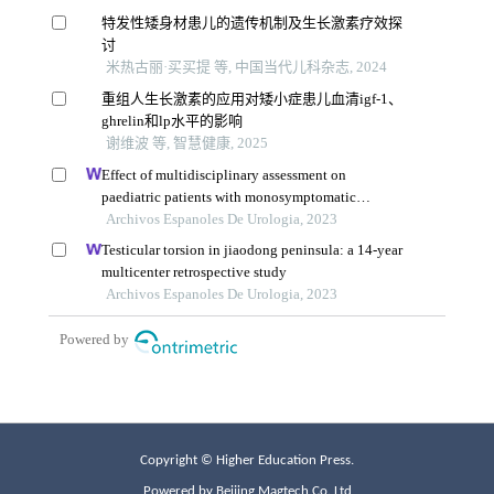
Copyright © Higher Education Press.
Powered by Beijing Magtech Co. Ltd