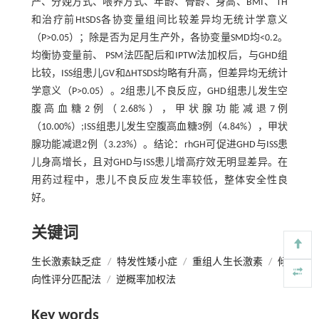
产、分娩方式、喂养方式、年龄、骨龄、身高、BMI、 TH
和治疗前HtSDS各协变量组间比较差异均无统计学意义
（P>0.05）；除是否为足月生产外，各协变量SMD均<0.2。
均衡协变量前、 PSM法匹配后和IPTW法加权后，与GHD组
比较，ISS组患儿GV和ΔHTSDS均略有升高，但差异均无统计
学意义（P>0.05）。2组患儿不良反应，GHD组患儿发生空
腹高血糖2例（2.68%），甲状腺功能减退7例
（10.00%）;ISS组患儿发生空腹高血糖3例（4.84%），甲状
腺功能减退2例（3.23%）。结论：rhGH可促进GHD与ISS患
儿身高增长，且对GHD与ISS患儿增高疗效无明显差异。在
用药过程中，患儿不良反应发生率较低，整体安全性良
好。
关键词
生长激素缺乏症
/
特发性矮小症
/
重组人生长激素
/
倾
向性评分匹配法
/
逆概率加权法
Key words