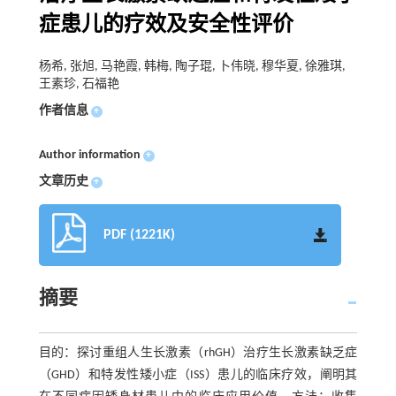
症患儿的疗效及安全性评价
杨希, 张旭, 马艳霞, 韩梅, 陶子琨, 卜伟晓, 穆华夏, 徐雅琪,
王素珍, 石福艳
作者信息
+
Author information
+
文章历史
+
PDF (1221K)
摘要
目的：探讨重组人生长激素（rhGH）治疗生长激素缺乏症
（GHD）和特发性矮小症（ISS）患儿的临床疗效，阐明其