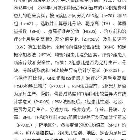
在不同病因矮身材患儿中的临床应用价值。方法：收集
2018年1月—2023年1月就诊并接受rhGH治疗的132例矮身材
患儿的临床资料，按照病因不同分为GHD组（n=70）和ISS
组（n=62），选取并计算患儿骨龄、靶身高（TH）、体质
量指数（BMI）、身高标准差分值（HtSDS）、治疗前和治
疗6个月后身高标准差分值变化（ΔHtSDS）及生长速率
（GV）等生长指标，采用倾向性评分匹配法（PSM）和逆
概率加权法（IPTW）均衡2组患儿混杂因素，评价2组患儿
临床疗效和安全性。结果：2组患儿是否为足月生产、骨
龄、骨龄成熟度和TH比较差异有统计学意义（P<0.05）。
与治疗前比较，GHD组和ISS组患儿治疗6个月后身高和
HtSDS均明显增加（P<0.05）。PSM法匹配前，2组患儿是否
为足月生产、骨龄、骨龄成熟度和TH组间比较差异均有统
计学意义（P<0.05）; PSM法匹配后，2组患儿性别、地区、
是否为足月生产、分娩方式、喂养方式、年龄、骨龄、身
高、BMI、TH和治疗前HtSDS组间比较差异均无统计学意义
（P>0.05）；除地区外，各协变量的标准均值差（SMD）均
<0.2。IPTW法加权后，2组患儿性别、地区、是否为足月生