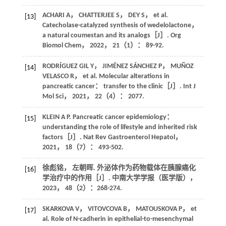
ACHARI
A
，
CHATTERJEE
S
，
DEY
S
， et al.
[13]
Catecholase-catalyzed synthesis of wedelolactone，
a natural coumestan and its analogs［J］.
Org
Biomol Chem
，
2022
，
21
（1）： 89-92.
RODRÍGUEZ GIL
Y
，
JIMÉNEZ SÁNCHEZ
P
，
MUÑOZ
[14]
VELASCO
R
， et al. Molecular alterations in
pancreatic cancer： transfer to the clinic［J］.
Int J
Mol Sci
，
2021
，
22
（4）： 2077.
KLEIN
A P
. Pancreatic cancer epidemiology：
[15]
understanding the role of lifestyle and inherited risk
factors［J］.
Nat Rev Gastroenterol Hepatol
，
2021
，
18
（7）： 493-502.
徐彪铭， 左朝晖. 外泌体作为药物载体在胰腺癌化
[16]
学治疗中的作用［J］.
中南大学学报（医学版）
，
2023
，
48
（2）：268-274.
SKARKOVA
V
，
VITOVCOVA
B
，
MATOUSKOVA
P
， et
[17]
al. Role of N-cadherin in epithelial-to-mesenchymal