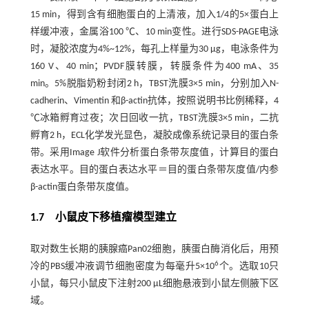
15 min，得到含有细胞蛋白的上清液，加入1/4的5×蛋白上
样缓冲液，金属浴100 ℃、10 min变性。进行SDS-PAGE电泳
时，凝胶浓度为4%~12%，每孔上样量为30 μg，电泳条件为
160 V、40 min；PVDF膜转膜，转膜条件为400 mA、35
min。5%脱脂奶粉封闭2 h，TBST洗膜3×5 min，分别加入N-
cadherin、Vimentin 和β-actin抗体，按照说明书比例稀释，4
℃冰箱孵育过夜；次日回收一抗，TBST洗膜3×5 min，二抗
孵育2 h，ECL化学发光显色，凝胶成像系统记录目的蛋白条
带。采用Image J软件分析蛋白条带灰度值，计算目的蛋白
表达水平。目的蛋白表达水平＝目的蛋白条带灰度值/内参
β-actin蛋白条带灰度值。
1.7 小鼠皮下移植瘤模型建立
取对数生长期的胰腺癌Pan02细胞，胰蛋白酶消化后，用预
6
冷的PBS缓冲液调节细胞密度为每毫升5×10
个。选取10只
小鼠，每只小鼠皮下注射200 μL细胞悬液到小鼠左侧腋下区
域。