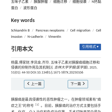
五味子乙素
/
胰腺肿瘤
/
细胞迁移
/
细胞侵袭
/
N钙黏
蛋白
/
波形蛋白
Key words
Schisandrin B
/
Pancreas neoplasms
/
Cell migration
/
Cell
invasion
/
N-cadherin
/
Vimentin
引用格式 ▾
引用本文
杨露,傅家财,李凤金,齐玲. 五味子乙素对胰腺癌细胞迁移和
侵袭的抑制作用及其机制[J].
吉林大学学报(医学版)
, 2025,
51(01): 44-50 DOI:10.13481/j.1671-587X.20250106
上一篇
下一篇
胰腺癌是最具侵袭性的恶性肿瘤之一，在肿瘤领域素有“癌
［
1
］
症之王”的称号
。目前，胰腺癌的治疗方式主要包括手