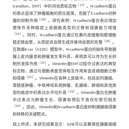
［
17
］
transition，EMT）中的间充质标志物
。N-cadherin蛋白
的表达促进了肿瘤细胞的原位脱落，克服了E-cadherin对肿
［
18
］
瘤的抑制作用
。研究表明：N-cadherin蛋白表达增加
使体外多种癌症上皮细胞类型的迁移和侵袭能力增强
［
19
］
。同时，N-cadherin蛋白通过包裹内皮细胞和壁细胞
［
20
］
稳定微血管，从而促进血管生成并维持血管的完整
。
在致癌K-ras（G12D）模型中，N-cadherin蛋白的缺失导致胰
腺上皮内瘤变和肿瘤发生率升高，表明其可以作为生长抑
［
21
］
制剂发挥作用
。Vimentin是EMT过程中过表达的典型
标志物，通过与细胞表面受体相互作用来促进癌细胞迁移
［
22
］
和侵袭
。Vimentin在各种上皮癌中，包括前列腺癌、
胃肠道肿瘤、中枢神经系统肿瘤、乳腺癌、肺癌和其他类
［
23
］
型的癌症中的表达水平均升高
。Vimentin蛋白在肿瘤
中过表达与肿瘤生长、侵袭和预后不良存在密切相关
［
24
］
。因此，Vimentin和N-cadherin蛋白是抑制胰腺癌侵袭
和转移的关键靶点。
综上所述，本研究结果显示：SchB可以显著降低胰腺癌细