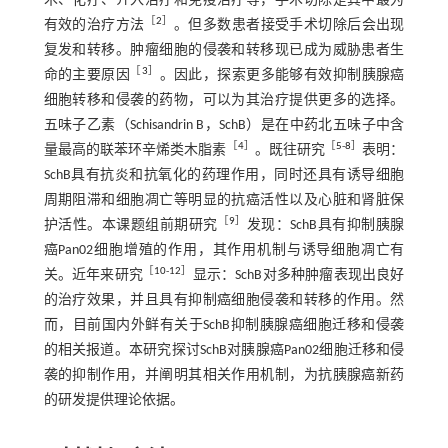
术、化疗、介入治疗和免疫治疗等，手术切除是其中最为
［
2
］
有效的治疗方法
。但多数患者接受手术切除后会出现
复发和转移。肿瘤细胞的侵袭和转移现已成为威胁患者生
［
3
］
命的主要原因
。因此，探索更多能够有效抑制胰腺癌
细胞转移和侵袭的药物，可以为其治疗提供更多的选择。
五味子乙素（Schisandrin B，SchB）是在中药北五味子中含
［
4
］
［
5
-
8
］
量最高的联苯环辛烯类木脂素
。既往研究
表明：
SchB具有抗炎和抗氧化的药理作用，同时还具有诱导细胞
周期阻滞和细胞凋亡等明显的抗癌活性以及心脏和肾脏保
［
9
］
护活性。本课题组前期研究
发现：SchB具有抑制胰腺
癌Pan02细胞增殖的作用，其作用机制与诱导细胞凋亡有
［
10
-
12
］
关。近年来研究
显示：SchB对多种肿瘤表现出良好
的治疗效果，并且具有抑制癌细胞侵袭和转移的作用。然
而，目前国内外鲜有关于SchB抑制胰腺癌细胞迁移和侵袭
的相关报道。本研究探讨SchB对胰腺癌Pan02细胞迁移和侵
袭的抑制作用，并阐明其相关作用机制，为抗胰腺癌新药
的研发提供理论依据。