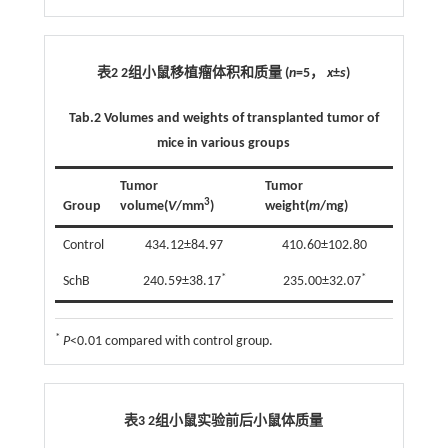
表2 2组小鼠移植瘤体积和质量 (
n
=5，
x
±
s
)
Tab.2
Volumes and weights of transplanted tumor of
mice in various groups
Tumor
Tumor
3
Group
volume(
V
/mm
)
weight(
m
/mg)
Control
434.12±84.97
410.60±102.80
*
*
SchB
240.59±38.17
235.00±32.07
*
P
<0.01 compared with control group.
表3 2组小鼠实验前后小鼠体质量