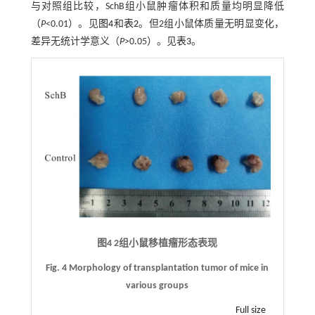
与对照组比较，SchB组小鼠肿瘤体积和质量均明显降低
（
P
<0.01）。见
图4
和
表2
。但2组小鼠体质量无明显变化，
差异无统计学意义（
P
>0.05）。见
表3
。
图4 2组小鼠移植瘤形态表现
Fig. 4 Morphology of transplantation tumor of mice in
various groups
Full size