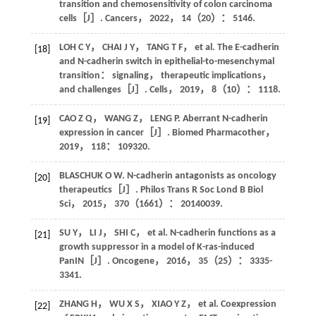
transition and chemosensitivity of colon carcinoma
cells［J］.
Cancers
，
2022
，
14
（20）： 5146.
LOH
C Y
，
CHAI
J Y
，
TANG
T F
， et al. The E-cadherin
[18]
and N-cadherin switch in epithelial-to-mesenchymal
transition： signaling， therapeutic implications，
and challenges［J］.
Cells
，
2019
，
8
（10）： 1118.
CAO
Z Q
，
WANG
Z
，
LENG
P
. Aberrant N-cadherin
[19]
expression in cancer［J］.
Biomed Pharmacother
，
2019
，
118
： 109320.
BLASCHUK
O W
. N-cadherin antagonists as oncology
[20]
therapeutics［J］.
Philos Trans R Soc Lond B Biol
Sci
，
2015
，
370
（1661）： 20140039.
SU
Y
，
LI
J
，
SHI
C
， et al. N-cadherin functions as a
[21]
growth suppressor in a model of K-ras-induced
PanIN［J］.
Oncogene
，
2016
，
35
（25）： 3335-
3341.
ZHANG
H
，
WU
X S
，
XIAO
Y Z
， et al. Coexpression
[22]