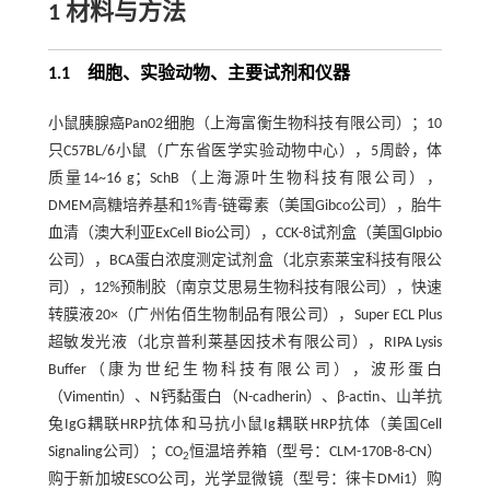
1 材料与方法
1.1 细胞、实验动物、主要试剂和仪器
小鼠胰腺癌Pan02细胞（上海富衡生物科技有限公司）；10
只C57BL/6小鼠（广东省医学实验动物中心），5周龄，体
质量14~16 g；SchB（上海源叶生物科技有限公司），
DMEM高糖培养基和1%青-链霉素（美国Gibco公司），胎牛
血清（澳大利亚ExCell Bio公司），CCK-8试剂盒（美国Glpbio
公司），BCA蛋白浓度测定试剂盒（北京索莱宝科技有限公
司），12%预制胶（南京艾思易生物科技有限公司），快速
转膜液20×（广州佑佰生物制品有限公司），Super ECL Plus
超敏发光液（北京普利莱基因技术有限公司），RIPA Lysis
Buffer（康为世纪生物科技有限公司），波形蛋白
（Vimentin）、N钙黏蛋白（N-cadherin）、β-actin、山羊抗
兔IgG耦联HRP抗体和马抗小鼠Ig耦联HRP抗体（美国Cell
Signaling公司）；CO
恒温培养箱（型号：CLM-170B-8-CN）
2
购于新加坡ESCO公司，光学显微镜（型号：徕卡DMi1）购