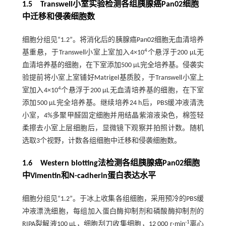
1.5 Transwell小室实验检测各组胰腺癌Pan02细胞
中迁移和侵袭细胞数
细胞分组见“1.2”。将消化后的胰腺癌Pan02细胞无血清培养
4
基重悬，于Transwell小室上室加入4×10
个悬浮于200 μL无
血清培养基的细胞，在下室添加500 μL完全培养基。侵袭实
验提前将小室上室铺好Matrigel基质胶，于Transwell小室上
4
室加入4×10
个悬浮于200 μL无血清培养基的细胞，在下室
添加500 μL完全培养基。继续培养24 h后，PBS缓冲液清洗
小室，4%多聚甲醛固定细胞并用结晶紫溶液染色，棉签轻
柔擦去小室上层细胞后，显微镜下观察并拍照计数。随机
选取3个视野，计数各组细胞中迁移和侵袭细胞数。
1.6 Western blotting法检测各组胰腺癌Pan02细胞
中Vimentin和N-cadherin蛋白表达水平
细胞分组见“1.2”。于冰上收集各组细胞，采用预冷的PBS缓
冲液漂洗细胞，每组加入蛋白酶抑制剂和磷酸酶抑制剂的
-1
RIPA裂解液100 μL，细胞刮刀收集细胞，12 000 r·min
离心