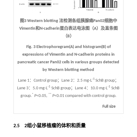
图3 Western blotting 法检测各组胰腺癌Pan02细胞中
Vimentin和N-cadherin蛋白表达电泳图（A）及直条图
（B）
Fig. 3 Electrophoregram(A) and histogram(B) of
expressions of Vimentin and N-cadherin proteins in
pancreatic cancer Pan02 cells in various groups detected
by Western blotting method
-1
Lane 1：Control group；Lane 2：2.5 mg·L
SchB group；
-1
-1
Lane 3：5.0 mg·L
SchB group；Lane 4：10.0 mg·L
SchB
*
**
group.
P
<0.05,
P
<0.01 compared with control group.
Full size
2.5 2组小鼠移植瘤的体积和质量