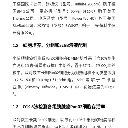
于德国徕卡公司，酶标仪（型号：Infinite 200pro）购于德
国BMG公司，离心机（型号：Sorvall ST16R）购于美国
Thermo公司，电泳系统（型号：PowerPac HC）购于美国
Bio-Rad公司，水浴锅（型号：BWS-27）购于上海-恒科学仪
器有限公司。
1.2 细胞培养、分组和SchB溶液配制
小鼠胰腺癌细胞系Pan02细胞在DMEM培养基（含10%胎牛
血清和1%青-链霉素双抗）中培养，置于37 ℃、5% CO
培养
2
箱中。取对数生长期Pan02细胞分为对照组和不同质量浓度
-1
（2.5、5.0和10.0 mg·L
）SchB 组。 SchB 溶 解 于 二 甲 基
-
亚 砜（dimethyl sulfoxide，DMSO）中，初始浓度为10 g·L
1
。
1.3 CCK-8法检测各组胰腺癌Pan02细胞存活率
3
取对数生长期Pan02细胞，以每孔1×10
个细胞的密度接种
于96孔细胞培养板中，24 h后向各组加入0、0.78、1.56、