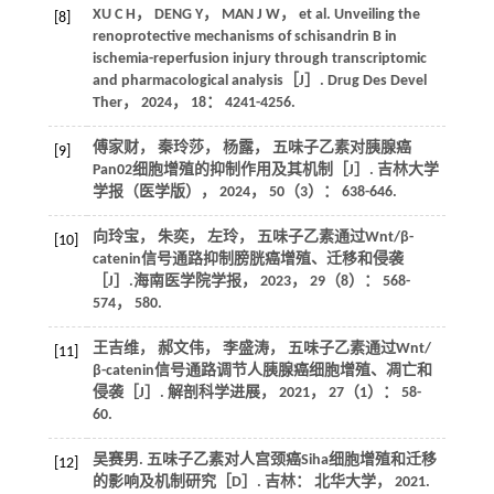
XU
C H
，
DENG
Y
，
MAN
J W
， et al. Unveiling the
[8]
renoprotective mechanisms of schisandrin B in
ischemia-reperfusion injury through transcriptomic
and pharmacological analysis［J］.
Drug Des Devel
Ther
，
2024
，
18
： 4241-4256.
傅家财， 秦玲莎， 杨露， 五味子乙素对胰腺癌
[9]
Pan02细胞增殖的抑制作用及其机制［J］.
吉林大学
学报（医学版）
，
2024
，
50
（3）： 638-646.
向玲宝， 朱奕， 左玲， 五味子乙素通过Wnt/β-
[10]
catenin信号通路抑制膀胱癌增殖、迁移和侵袭
［J］.
海南医学院学报
，
2023
，
29
（8）： 568-
574， 580.
王吉维， 郝文伟， 李盛涛， 五味子乙素通过Wnt/
[11]
β-catenin信号通路调节人胰腺癌细胞增殖、凋亡和
侵袭［J］.
解剖科学进展
，
2021
，
27
（1）： 58-
60.
吴赛男. 五味子乙素对人宫颈癌Siha细胞增殖和迁移
[12]
的影响及机制研究［D］. 吉林： 北华大学，
2021
.