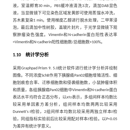
液，室温孵育30 min，PBS缓冲液清洗3次，滴加DAB显色
液，当显微镜下可见染色区域发黄即可使用蒸馏水冲洗，
苏木素复染1 min。使用梯度乙醇进行脱水处理，二甲苯浸
泡，最后滴加中性树胶，盖玻片封片，于光学显微镜下观
察肿瘤染色强度。Vimentin和N-cadherin蛋白阳性表达率
=Vimentin和N-cadherin阳性细胞数/总细胞数×100%。
1.10 统计学分析
采用Graphpad Prism 9. 5.0统计软件进行统计学分析并绘制
图像。不同浓度SchB作用下胰腺癌Pan02细胞增殖活性、细
胞划痕愈合率、迁移细胞数和侵袭细胞数，小鼠肿瘤体积
和质量，各组胰腺癌Pan02细胞中Vimentin和N-cadherin蛋白
表达水平均符合正态分布，以
x
±
s
表示，多组间样本均数比
较采用单因素方差分析，组间样本均数两两比较采用
Dunnett’s
t
检验，2组间样本均数比较采用两独立样本
t
检
验，同组指标实验前后比较采用配对样本
t
检验。以
P
<0.05
为差异有统计学意义。