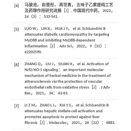
马骏池， 赵晋彤， 高世勇， 五味子乙素提纯工艺
[4]
及药理作用研究进展［J］.
中国现代中药
，
2022
，
24
（3）： 533-541.
LUO
W
，
LIN
K
，
HUA
J Y
， et al. Schisandrin B
[5]
attenuates diabetic cardiomyopathy by targeting
MyD88 and inhibiting MyD88-dependent
inflammation［J］.
Adv Sci
，
2022
，
9
（31）：
e2202590.
ZHANG
Q
，
LIU
J
，
DUAN
H
， et al. Activation of
[6]
Nrf2/HO-1 signaling： an important molecular
mechanism of herbal medicine in the treatment of
atherosclerosis
via
the protection of vascular
endothelial cells from oxidative stress［J］.
J Adv
Res
，
2021
，
34
： 43-63.
LI
Z M
，
ZHAO
L J
，
XIA
Y S
， et al. Schisandrin B
[7]
attenuates hepatic stellate cell activation and
promotes apoptosis to protect against liver
fibrosis［J］.
Molecules
，
2021
，
26
（22）： 6882.