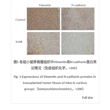
图5
各组小鼠移植瘤组织中Vimentin和N-cadherin蛋白表
达情况（免疫组织化学，
×
200）
Fig. 5
Expressions of Vimentin and N-cadherin proteins in
transplanted tumor tissue of mice in various
groups（Immunohistochemistry，
×
200）
Full size