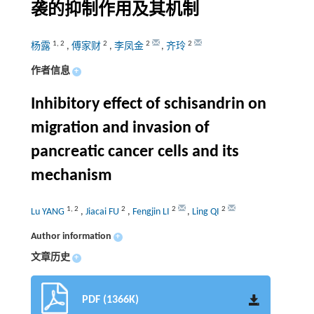
袭的抑制作用及其机制
1
,
2
2
2
2
杨露
,
傅家财
,
李凤金
,
齐玲
作者信息
+
Inhibitory effect of schisandrin on
migration and invasion of
pancreatic cancer cells and its
mechanism
1
,
2
2
2
2
Lu YANG
,
Jiacai FU
,
Fengjin LI
,
Ling QI
Author information
+
文章历史
+
PDF (1366K)