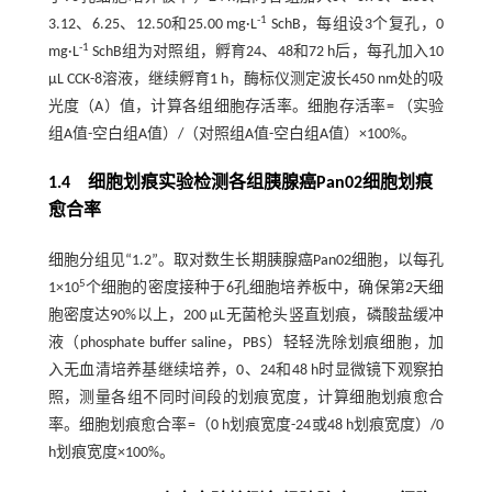
-1
3.12、6.25、12.50和25.00 mg·L
SchB，每组设3个复孔，0
-1
mg·L
SchB组为对照组，孵育24、48和72 h后，每孔加入10
μL CCK-8溶液，继续孵育1 h，酶标仪测定波长450 nm处的吸
光度（A）值，计算各组细胞存活率。细胞存活率= （实验
组A值-空白组A值）/（对照组A值-空白组A值）×100%。
1.4 细胞划痕实验检测各组胰腺癌Pan02细胞划痕
愈合率
细胞分组见“1.2”。取对数生长期胰腺癌Pan02细胞，以每孔
5
1×10
个细胞的密度接种于6孔细胞培养板中，确保第2天细
胞密度达90%以上，200 μL无菌枪头竖直划痕，磷酸盐缓冲
液（phosphate buffer saline，PBS）轻轻洗除划痕细胞，加
入无血清培养基继续培养，0、24和48 h时显微镜下观察拍
照，测量各组不同时间段的划痕宽度，计算细胞划痕愈合
率。细胞划痕愈合率=（0 h划痕宽度-24或48 h划痕宽度）/0
h划痕宽度×100%。