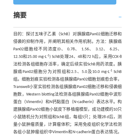
摘要
目的：探讨五味子乙素（SchB）对胰腺癌Pan02细胞迁移和
侵袭的抑制作用，并阐明其相关作用机制。方法：胰腺癌
Pan02细胞经不同浓度(0、 0.78、 1.56、 3.12、 6.25、
-1
12.50和25.00 mg·L
) SchB处理24、48和72 h后，采用CCK-8
法检测各组细胞存活率，确定后续实验SchB用药浓度。胰
-1
腺癌Pan02细胞分为对照组和2.5、5.0及10.0 mg·L
SchB
组。细胞划痕实验检测各组胰腺癌Pan02细胞划痕愈合率，
Transwell小室实验检测各组胰腺癌Pan02细胞迁移和侵袭细
胞数，Western blotting法检测各组胰腺癌Pan02细胞中波形
蛋白（Vimentin）和N钙黏蛋白（N-cadherin）表达水平。构
建胰腺癌Pan02细胞小鼠皮下移植瘤模型，成功建模的10只
小鼠随机分为对照组和SchB组，每组5只；处理28 d后，测
量小鼠肿瘤质量，计算瘤体积；采用免疫组织化学法检测
各组小鼠肿瘤组织中Vimentin和N-cadherin蛋白表达情况。