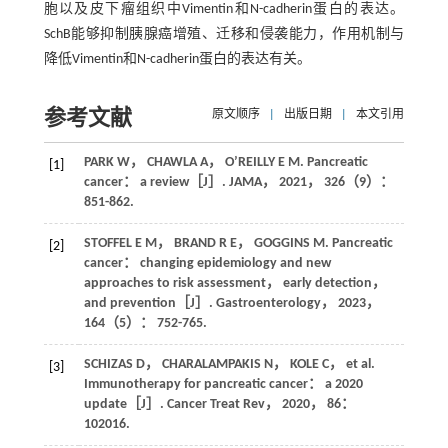
胞以及皮下瘤组织中Vimentin和N-cadherin蛋白的表达。
SchB能够抑制胰腺癌增殖、迁移和侵袭能力，作用机制与
降低Vimentin和N-cadherin蛋白的表达有关。
参考文献
原文顺序
|
出版日期
|
本文引用
PARK
W
，
CHAWLA
A
，
O’REILLY
E M
. Pancreatic
[1]
cancer： a review［J］.
JAMA
，
2021
，
326
（9）：
851-862.
STOFFEL
E M
，
BRAND
R E
，
GOGGINS
M
. Pancreatic
[2]
cancer： changing epidemiology and new
approaches to risk assessment， early detection，
and prevention［J］.
Gastroenterology
，
2023
，
164
（5）： 752-765.
SCHIZAS
D
，
CHARALAMPAKIS
N
，
KOLE
C
， et al.
[3]
Immunotherapy for pancreatic cancer： a 2020
update［J］.
Cancer Treat Rev
，
2020
，
86
：
102016.