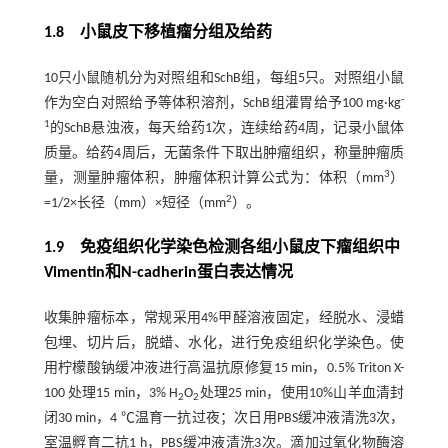
1.8 小鼠皮下移植瘤分组及给药
10只小鼠随机分为对照组和SchB组，每组5只。对照组小鼠
-
作为空白对照给予等体积溶剂，SchB组灌胃给予100 mg·kg
1
的SchB悬浊液，每天给药1次，连续给药4周，记录小鼠体
质量。给药4周后，无菌条件下取出肿瘤组织，称量肿瘤质
3
量，测量肿瘤体积，肿瘤体积计算公式为：体积（mm
）
2
=1/2×长径（mm）×短径（mm
）。
1.9 免疫组织化学染色检测各组小鼠皮下瘤组织中
Vimentin和N-cadherin蛋白表达情况
收集肿瘤标本，常规采用4%甲醛溶液固定，经脱水、浸蜡
包埋、切片后，脱蜡、水化，进行免疫组织化学染色。使
用柠檬酸钠缓冲液进行高温抗原修复15 min，0.5% Triton X-
100 处理15 min，3% H
O
处理25 min，使用10%山羊血清封
2
2
闭30 min，4 ℃温育一抗过夜；次日用PBS缓冲液清洗3次，
室温孵育二抗1 h，PBS缓冲液清洗3次。滴加过氧化物酶溶