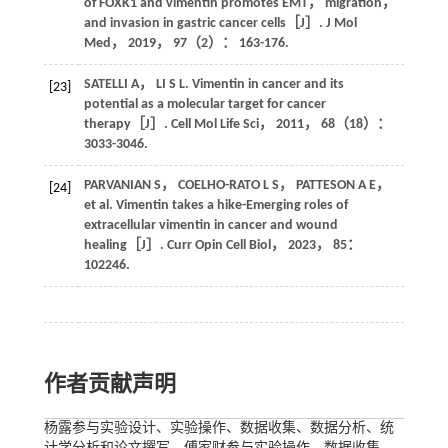
of FOXK1 and vimentin promotes EMT， migration，
and invasion in gastric cancer cells［J］.
J Mol
Med
，
2019
，
97
（2）： 163-176.
SATELLI
A
，
LI
S L
. Vimentin in cancer and its
[23]
potential as a molecular target for cancer
therapy［J］.
Cell Mol Life Sci
，
2011
，
68
（18）：
3033-3046.
PARVANIAN
S
，
COELHO-RATO
L S
，
PATTESON
A E
，
[24]
et al. Vimentin takes a hike-Emerging roles of
extracellular vimentin in cancer and wound
healing［J］.
Curr Opin Cell Biol
，
2023
，
85
：
102246.
作者贡献声明
杨露参与实验设计、实验操作、数据收集、数据分析、统