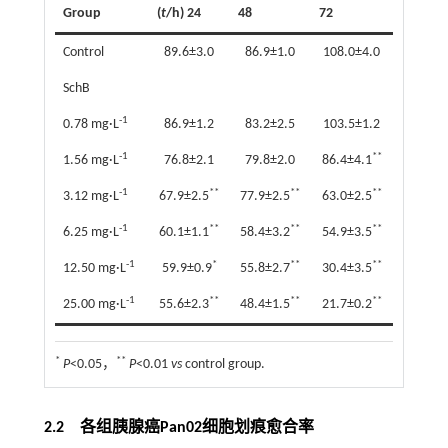
Group
(
t
/h) 24
48
72
Control
89.6±3.0
86.9±1.0
108.0±4.0
SchB
-1
0.78 mg·L
86.9±1.2
83.2±2.5
103.5±1.2
-1
**
1.56 mg·L
76.8±2.1
79.8±2.0
86.4±4.1
-1
**
**
**
3.12 mg·L
67.9±2.5
77.9±2.5
63.0±2.5
-1
**
**
**
6.25 mg·L
60.1±1.1
58.4±3.2
54.9±3.5
-1
*
**
**
12.50 mg·L
59.9±0.9
55.8±2.7
30.4±3.5
-1
**
**
**
25.00 mg·L
55.6±2.3
48.4±1.5
21.7±0.2
*
**
P
<0.05，
P
<0.01
vs
control group.
2.2 各组胰腺癌Pan02细胞划痕愈合率