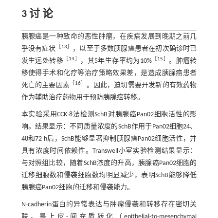
3 讨 论
胰腺癌是一种致命的恶性肿瘤，在疾病发展到晚期之前几
［
13
］
乎没有症状
，以至于多数胰腺癌患者在初次确诊时已
［
14
］
［
15
］
发生远处转移
，其5年生存率约为10%
。肿瘤转
移使得手术和化疗等治疗策略效果差，是造成胰腺癌患者
［
16
］
死亡的主要因素
。因此，迫切需要开发新的有效药物
作为辅助治疗药物用于预防胰腺癌转移。
本实验采用CCK-8法检测SchB对胰腺癌Pan02细胞活性的影
响。结果显示：不同质量浓度的SchB作用于Pan02细胞24、
48和72 h后，SchB能够显著抑制胰腺癌Pan02细胞活性，并
具有浓度时间依赖性。Transwell小室实验检测结果显示：
与对照组比较，随着SchB浓度的升高，胰腺癌Pan02细胞的
迁移细胞数和侵袭细胞数均明显减少，表明SchB能够降低
胰腺癌Pan02细胞的迁移和侵袭能力。
N-cadherin蛋白的异常表达与肿瘤侵袭和转移存在密切关
联，是上皮-间充质转化（epithelial-to-mesenchymal