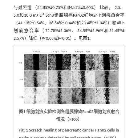
与对照组 （52.85%±0.75%和84.87%±0.60%） 比较， 2.5、
-1
5.0和10.0 mg·L
SchB组胰腺癌Pan02细胞24 h划痕愈合率
（41.13%±0.54%、36.84%± 0.44%和23.48%±1.04%）和48 h
划痕愈合率（72.78%±1.36%、58.55%±1.96%和51.45%±
2.57%）降低（
P
<0.05或
P
<0.01）。见
图1
。
图1
细胞划痕实验检测各组胰腺癌Pan02细胞划痕愈合
情况（
×
100）
Fig. 1
Scratch healing of pancreatic cancer Pan02 cells in