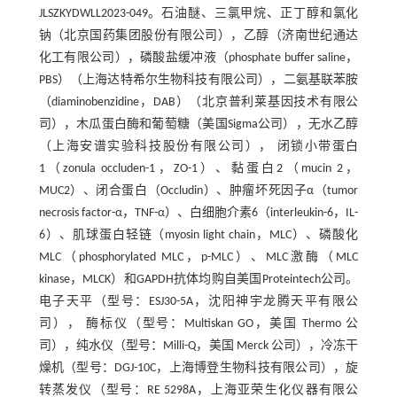
JLSZKYDWLL2023-049。石油醚、三氯甲烷、正丁醇和氯化
钠（北京国药集团股份有限公司），乙醇（济南世纪通达
化工有限公司），磷酸盐缓冲液（phosphate buffer saline，
PBS）（上海达特希尔生物科技有限公司），二氨基联苯胺
（diaminobenzidine，DAB）（北京普利莱基因技术有限公
司），木瓜蛋白酶和葡萄糖（美国Sigma公司），无水乙醇
（上海安谱实验科技股份有限公司）， 闭锁小带蛋白
1（zonula occluden-1，ZO-1）、黏蛋白2（mucin 2，
MUC2）、闭合蛋白（Occludin）、肿瘤坏死因子α（tumor
necrosis factor-α，TNF-α）、白细胞介素6（interleukin-6，IL-
6）、肌球蛋白轻链（myosin light chain，MLC）、磷酸化
MLC（phosphorylated MLC，p-MLC）、MLC激酶（MLC
kinase，MLCK）和GAPDH抗体均购自美国Proteintech公司。
电子天平（型号：ESJ30-5A，沈阳神宇龙腾天平有限公
司）， 酶标仪（型号：Multiskan GO，美国 Thermo 公
司），纯水仪（型号：Milli-Q，美国 Merck 公司），冷冻干
燥机（型号：DGJ-10C，上海博登生物科技有限公司），旋
转蒸发仪（型号：RE 5298A，上海亚荣生化仪器有限公