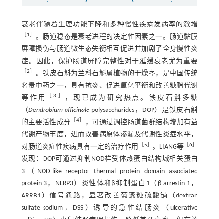
衰老伴随着生理功能下降和多种慢性疾病发病率的激增
［
1
］
。肠道稳态是衰老进程的决定性因素之一。肠道黏膜
屏障损伤与肠道微生态失衡相互促进并加剧了全身慢性炎
症。因此，保护肠道屏障完整性对于延缓衰老尤为重要
［
2
］
。铁皮石斛为兰科石斛属植物的干燥茎，是中国传统
名贵中药之一，具有抗炎、促进氧化平衡和改善糖脂代谢
［
3
］
等作用
，现已成为研究热点。铁皮石斛多糖
（
Dendrobium officinale
polysaccharides，DOP）是铁皮石斛
［
4
］
的主要活性成分
，可通过调控肠道菌群结构增加有益
代谢产物丰度，进而改善病原体渗漏及代谢性炎症水平，
［
5
］
［
6
］
对肠道炎症性疾病具有一定的治疗作用
。LIANG等
发现：DOP可通过抑制NOD样受体热蛋白结构域相关蛋白
3（NOD-like receptor thermal protein domain associated
protein 3，NLRP3）炎性体和β抑制蛋白1（β-arrestin 1，
ARRB1）信号通路，显著改善葡聚糖硫酸钠（dextran
sulfate sodium，DSS）诱导的急性结肠炎（ulcerative