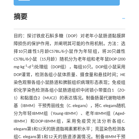
摘要
目的：探讨铁皮石斛多糖（DOP）对老年小鼠肠道黏膜屏
障损伤的保护作用，并阐明其可能的作用机制。方法：选
择10只雌性5月龄C57BL/6小鼠作为年轻组，将20只雌性
C57BL/6小鼠（15月龄）随机分为老年组和老年鼠DOP (200
-1
-1
mg·kg
·d
)处理组（DOP组），每组10只。DOP组小鼠采用
DOP灌胃，检测各组小鼠体质量、摄食量和悬挂时间；HE
染色观察各组小鼠肠道和脾脏组织病理形态表现；免疫组
织化学染色检测各组小鼠肠道组织中闭锁小带蛋白1 （ZO-
1）和黏蛋白2（MUC2）的表达情况。制备肠菌代谢物培养
基（IBMM）干预秀丽线虫（C. elegans），将C. elegans随机
分为年轻IBMM组（Young-IBMM）、老年IBMM组（Aged-
IBMM）和DOP-IBMM组，采用免疫荧光法分析各组C.
elegans第1和12天的肠道脂褐素累积水平；亮蓝染色检测各
组C. elegans第1和12天的肠道渗漏情况。制备IBMM干预