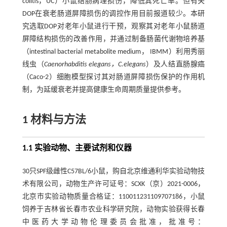
colitis，UC）小鼠结肠病理损伤，降低其死亡率。但有关
DOP在衰老肠道屏障损伤的调控作用目前报道较少。本研
究选取DOP对老年小鼠进行干预，观察其对老年小鼠肠道
屏障结构损伤的改善作用，并通过制备肠菌代谢物培养基
（intestinal bacterial metabolite medium， IBMM）利用秀丽
线虫（
Caenorhabditis elegans，C.elegans
）及人结直肠腺癌
（Caco-2）细胞模型探讨其对肠道屏障损伤保护的作用机
制，为延缓衰老并提高健康生命周期质量提供参考。
1 材料与方法
1.1 实验动物、主要试剂和仪器
30只SPF级雌性C57BL/6小鼠，购自北京维通利华实验动物技
术有限公司，动物生产许可证号：SCXK（京）2021-0006，
北京市实验动物质量合格证：110011231109707186，小鼠
饲养于吉林省长春市农业科学研究院，动物实验获得长春
中医药大学动物伦理委员会批准，批准号：