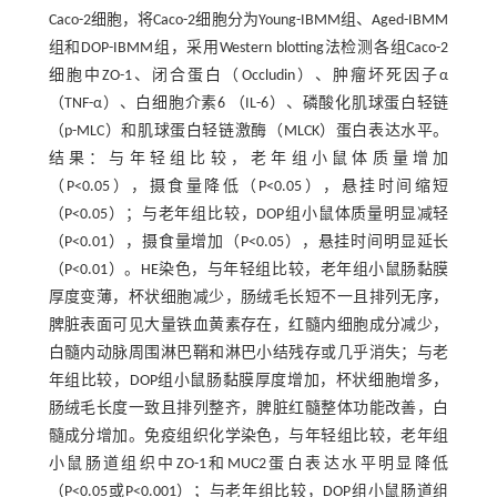
Caco-2细胞，将Caco-2细胞分为Young-IBMM组、Aged-IBMM
组和DOP-IBMM组，采用Western blotting法检测各组Caco-2
细胞中ZO-1、闭合蛋白（Occludin）、肿瘤坏死因子α
（TNF-α）、白细胞介素6 （IL-6）、磷酸化肌球蛋白轻链
（p-MLC）和肌球蛋白轻链激酶（MLCK）蛋白表达水平。
结果：与年轻组比较，老年组小鼠体质量增加
（P<0.05），摄食量降低（P<0.05），悬挂时间缩短
（P<0.05）；与老年组比较，DOP组小鼠体质量明显减轻
（P<0.01），摄食量增加（P<0.05），悬挂时间明显延长
（P<0.01）。HE染色，与年轻组比较，老年组小鼠肠黏膜
厚度变薄，杯状细胞减少，肠绒毛长短不一且排列无序，
脾脏表面可见大量铁血黄素存在，红髓内细胞成分减少，
白髓内动脉周围淋巴鞘和淋巴小结残存或几乎消失；与老
年组比较，DOP组小鼠肠黏膜厚度增加，杯状细胞增多，
肠绒毛长度一致且排列整齐，脾脏红髓整体功能改善，白
髓成分增加。免疫组织化学染色，与年轻组比较，老年组
小鼠肠道组织中ZO-1和MUC2蛋白表达水平明显降低
（P<0.05或P<0.001）；与老年组比较，DOP组小鼠肠道组