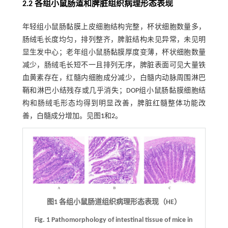
2.2 各组小鼠肠道和脾脏组织病理形态表现
年轻组小鼠肠黏膜上皮细胞结构完整，杯状细胞数量多，
肠绒毛长度均匀，排列整齐，脾脏结构未见异常，未见明
显生发中心；老年组小鼠肠黏膜厚度变薄，杯状细胞数量
减少，肠绒毛长短不一且排列无序，脾脏表面可见大量铁
血黄素存在，红髓内细胞成分减少，白髓内动脉周围淋巴
鞘和淋巴小结残存或几乎消失；DOP组小鼠肠黏膜细胞结
构和肠绒毛形态均得到明显改善，脾脏红髓整体功能改
善，白髓成分增加。见图
1
和
2
。
图1 各组小鼠肠道组织病理形态表现（HE）
Fig. 1 Pathomorphology of intestinal tissue of mice in