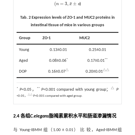
¯
(
=
3
,
±
n
x
s
)
(
n
=
3
,
x
¯
±
s
Tab. 2 Expression levels of ZO-1 and MUC2 proteins in
intestinal tissue of mice in various groups
Group
ZO-1
MUC2
Young
0.13±0.01
0.25±0.01
*
**
Aged
0.08±0.06
0.17±0.01
△
△△
DOP
0.16±0.07
0.20±0.01
*
**
△
P
<0.05，
P
<0.001 compared with young group；
P
△△
<0.05，
P
<0.001 compared with aged group.
2.4 各组
C.elegans
脂褐素累积水平和肠道渗漏情况
与 Young-IBMM 组（1.00 ± 0.01） 比 较，Aged-IBMM组