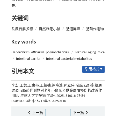
关。
关键词
铁皮石斛多糖
/
自然衰老小鼠
/
肠道屏障
/
肠菌代谢物
Key words
Dendrobium officinale
polysaccharides
/
Natural aging mice
/
Intestinal barrier
/
Intestinal bacterial metabolites
引用格式 ▾
引用本文
李宏,王慧,王隶书,王超楠,徐晓浩,孙立伟. 铁皮石斛多糖通
过调节肠菌代谢物对老年小鼠肠道黏膜屏障损伤的改善作
用[J].
吉林大学学报(医学版)
, 2025, 51(01): 76-84
DOI:10.13481/j.1671-587X.20250110
上一篇
下一篇