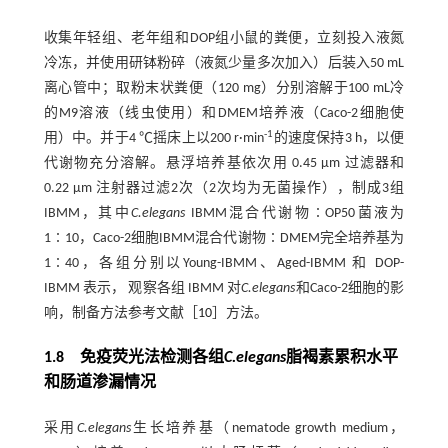
收集年轻组、老年组和DOP组小鼠的粪便，立刻投入液氮
冷冻，并使用研钵粉碎（液氮少量多次加入）后装入50 mL
离心管中；取粉末状粪便（120 mg）分别溶解于100 mL冷
的M9溶液（线虫使用）和DMEM培养液（Caco-2细胞使
-1
用）中。并于4 ℃摇床上以200 r·min
的速度保持3 h，以便
代谢物充分溶解。悬浮培养基依次用 0.45 μm 过滤器和
0.22 μm 注射器过滤2次（2次均为无菌操作），制成3组
IBMM，其中
C.elegans
IBMM混合代谢物∶OP50菌液为
1∶10，Caco-2细胞IBMM混合代谢物∶DMEM完全培养基为
1∶40，各组分别以Young-IBMM、Aged-IBMM 和 DOP-
IBMM 表示， 观察各组 IBMM 对
C.elegans
和Caco-2细胞的影
响，制备方法参考文献［
10
］方法。
1.8 免疫荧光法检测各组
C.elegans
脂褐素累积水平
和肠道渗漏情况
采用
C.elegans
生长培养基（nematode growth medium，