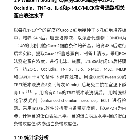
1.9 Western blotting 法检测Caco-2细胞中ZO-1、
Occludin、TNF-α、IL-6和p-MLC/MLCK信号通路相关
蛋白表达水平
5
以每孔1×10
个的密度将Caco-2 细胞接种于 6 孔细胞培养板
中，培养 24 h后，吸去培养液，以混合代谢物∶DMEM为
1∶40的比例制备Caco-2细胞条件培养基，培育48 h后进行
后续实验。提取Caco-2细胞总蛋白，制备上清液。采用BCA
法测定蛋白浓度，进行电泳、转膜，5% BSA封闭1 h后将膜
与一抗ZO-1、Occludin、TNF-α、IL-6、p-MLC、MLC、MLCK
和GAPDH于4 ℃条件下孵育过夜。用含0.05%Tween-20的
TBST缓冲液洗涤3次（每次10 min）后与兔二抗在室温下孵
［
13
］
育1 h
。用含有0.1%的TBST缓冲液洗膜后， 用增强型
化学发光剂（enhanced chemiluminescence，ECL）进行检
测。采用Image J软件分析蛋白条带灰度值，以GAPDH为内
参，计算目的蛋白表达水平。目的蛋白表达水平=目的蛋白
条带灰度值/内参蛋白条带灰度值。
1.10 统计学分析