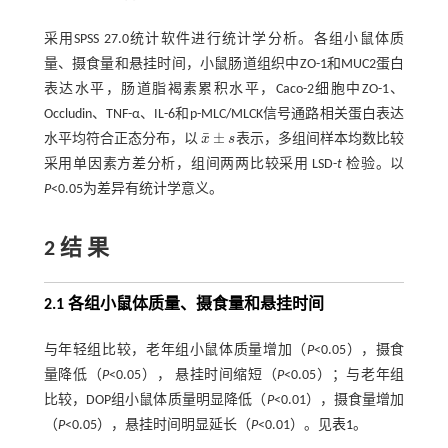
采用SPSS 27.0统计软件进行统计学分析。各组小鼠体质
量、摄食量和悬挂时间，小鼠肠道组织中ZO-1和MUC2蛋白
表达水平，肠道脂褐素累积水平，Caco-2细胞中ZO-1、
Occludin、TNF-α、IL-6和p-MLC/MLCK信号通路相关蛋白表达
¯
±
水平均符合正态分布，以
x
s
表示，多组间样本均数比较
x
¯
±
s
采用单因素方差分析，组间两两比较采用 LSD-
t
检验。以
P
<0.05为差异有统计学意义。
2 结 果
2.1 各组小鼠体质量、摄食量和悬挂时间
与年轻组比较，老年组小鼠体质量增加（
P
<0.05），摄食
量降低（
P
<0.05）， 悬挂时间缩短（
P
<0.05）；与老年组
比较，DOP组小鼠体质量明显降低（
P
<0.01），摄食量增加
（
P
<0.05），悬挂时间明显延长（
P
<0.01）。见
表1
。