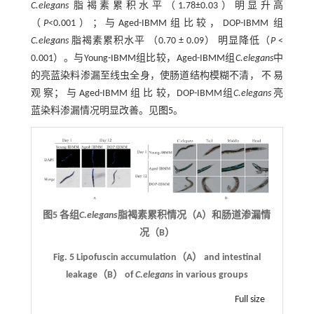
C.elegans
脂褐素累积水平（1.78±0.03）明显升高
（
P
<0.001）；与Aged-IBMM组比较，DOP-IBMM 组
C.elegans
脂褐素累积水平 （0.70 ± 0.09） 明显降低（
P
<
0.001）。与Young-IBMM组比较，Aged-IBMM组
C.elegans
中
的亮蓝染料渗漏至线虫全身，使肠道结构模糊不清， 不 易
观 察； 与 Aged-IBMM 组 比 较，DOP-IBMM组
C.elegans
亮
蓝染料渗漏情况明显改善。见
图5
。
图5 各组
C.elegans
脂褐素累积情况（A）和肠道渗漏情
况（B）
Fig. 5 Lipofuscin accumulation（A） and intestinal
leakage（B） of
C.elegans
in various groups
Full size