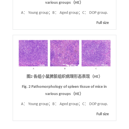
various groups（HE）
A： Young group；B： Aged group；C： DOP group.
Full size
图2 各组小鼠脾脏组织病理形态表现（HE）
Fig. 2 Pathomorphology of spleen tissue of mice in
various groups（HE）
A： Young group；B： Aged group；C： DOP group.
Full size