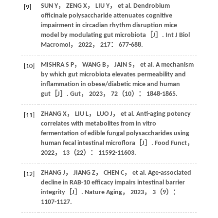
SUN
Y
，
ZENG
X
，
LIU
Y
， et al. Dendrobium
[9]
officinale polysaccharide attenuates cognitive
impairment in circadian rhythm disruption mice
model by modulating gut microbiota［J］.
Int J Biol
Macromol
，
2022
，
217
： 677-688.
MISHRA
S P
，
WANG
B
，
JAIN
S
， et al. A mechanism
[10]
by which gut microbiota elevates permeability and
inflammation in obese/diabetic mice and human
gut［J］.
Gut
，
2023
，
72
（10）： 1848-1865.
ZHANG
X
，
LIU
L
，
LUO
J
， et al. Anti-aging potency
[11]
correlates with metabolites from in vitro
fermentation of edible fungal polysaccharides using
human fecal intestinal microflora［J］.
Food Funct
，
2022
，
13
（22）： 11592-11603.
ZHANG
J
，
JIANG
Z
，
CHEN
C
， et al. Age-associated
[12]
decline in RAB-10 efficacy impairs intestinal barrier
integrity［J］.
Nature Aging
，
2023
，
3
（9）：
1107-1127.