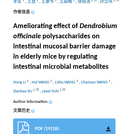
1
2
3
1
2
2
李宏
,
王慧
,
王隶书
,
王超楠
,
徐晓浩
,
孙立伟
作者信息
+
Ameliorating effect of
Dendrobium
officinale
polysaccharides on
intestinal mucosal barrier damage
in elderly mice by regulating
intestinal microbial metabolites
1
2
3
1
Hong LI
,
Hui WANG
,
Lishu WANG
,
Chaonan WANG
,
2
2
Xiaohao XU
,
Liwei SUN
Author information
+
文章历史
+
PDF (1911K)