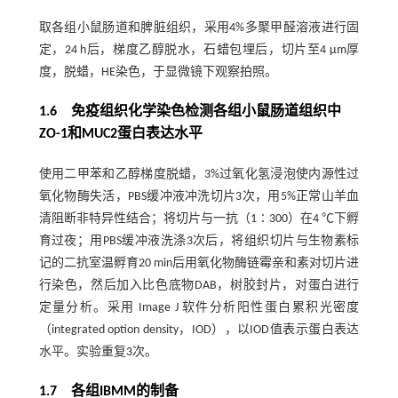
取各组小鼠肠道和脾脏组织，采用4%多聚甲醛溶液进行固
定，24 h后，梯度乙醇脱水，石蜡包埋后，切片至4 μm厚
度，脱蜡，HE染色，于显微镜下观察拍照。
1.6 免疫组织化学染色检测各组小鼠肠道组织中
ZO-1和MUC2蛋白表达水平
使用二甲苯和乙醇梯度脱蜡，3%过氧化氢浸泡使内源性过
氧化物酶失活，PBS缓冲液冲洗切片3次，用5%正常山羊血
清阻断非特异性结合；将切片与一抗（1∶300）在4 ℃下孵
育过夜；用PBS缓冲液洗涤3次后，将组织切片与生物素标
记的二抗室温孵育20 min后用氧化物酶链霉亲和素对切片进
行染色，然后加入比色底物DAB，树胶封片，对蛋白进行
定量分析。采用 Image J 软件分析阳性蛋白累积光密度
（integrated option density，IOD），以IOD值表示蛋白表达
水平。实验重复3次。
1.7 各组IBMM的制备