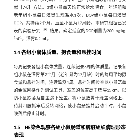
献［
7
-
8
］方法。3组小鼠每天均正常给水喂食。年轻组和
老年组小鼠每日灌胃生理盐水1次，DOP组小鼠每日灌胃
DOP，共持续2个月，直至小鼠为17月龄。本研究根据已发
［
9
］
-
表的实验研究
结果，确定适宜的DOP剂量为200 mg·kg
1
-1
·d
，灌胃0.2 mL。
1.4 各组小鼠体质量、摄食量和悬挂时间
每周记录各组小鼠体质量，连续记录8周的体质量。记录各
组小鼠在灌胃第2个月（老年鼠为17月龄）时的每周平均摄
食量和悬挂时间，连续监测4周。悬挂时间检查以小鼠笼盖
的金属网格作为测试工具，笼盖的位置高于垫层15 cm，以
防小鼠跌落及自主跳下笼盖。将小鼠放置于笼盖网格上，
待其四肢抓牢后反转网格，使小鼠悬挂并启动计时，小鼠
跌落后停止计时。
1.5 HE染色观察各组小鼠肠道和脾脏组织病理形态
表现