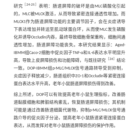
［
24
-
25
］
研究
表明：肠道屏障的破坏是由MLC磷酸化引起
的，MLC被MLCK激活，从而导致紧密连接通透性增加。而
MLCK1作为肠道屏障功能的主要调节因子，会在炎症诱导
下表达增加并转运至肌动球蛋白环，从而使MLC发生磷酸
化并诱导Occludin内吞，最终导致细胞骨架重构，细胞间通
透性增加，肠道屏障功能丧失。本研究结果显示：Aged-
IBMM组Caco-2细胞中促炎因子TNF-α和IL-6表达水平明显升
［
26
］
高，导致上皮屏障损伤和功能障碍，与既往研究
结论
一致。DOP-IBMM组p-MLC/MLCK信号通路转导受到抑制，
炎症因子释放减少，肠道组织中ZO-1和Occludin等紧密连接
蛋白表达水平升高，老年小鼠肠道屏障损伤得到改善。
综上所述，DOP可以有效提高老年小鼠生理指标，改善肠
道黏膜细胞和脾脏结构紊乱，恢复肠道屏障损伤；其机制
可能是通过改善肠道细菌代谢物，抑制p-MLC/MLCK信号通
路介导的促炎因子分泌，提高老年小鼠肠道紧密连接蛋白
表达，从而发挥对老年小鼠肠道屏障损伤的保护作用。