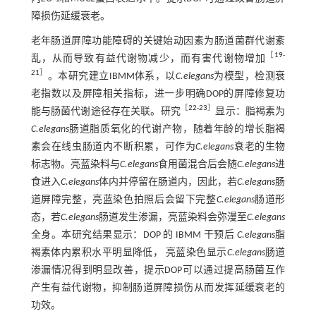
障损伤延缓衰老。
老年肠道屏障功能障碍的关键始动因素为肠道菌群代谢紊
［
19
-
乱，从而导致有益代谢物减少，而有害代谢物增加
21
］
。本研究建立IBMM体系，以
C.elegans
为模型，检测衰
老指数以及屏障相关指标，进一步明确DOP的屏障修复功
［
22
-
23
］
能与肠菌代谢途径存在关联。研究
显示：脂褐素为
C.elegans
肠道脂质氧化的代谢产物，随着年龄的增长脂褐
素会在线虫肠道内不断积累，可作为
C.elegans
衰老的生物
标志物。亮蓝染料与
C.elegans
食用菌混合后会随
C.elegans
进
食进入
C.elegans
体内并停留在肠道内，因此，若
C.elegans
肠
道屏障完整，亮蓝染色拍照后会留下完整
C.elegans
肠道形
态，若
C.elegans
肠道发生渗漏，亮蓝染料会弥漫至
C.elegans
全身。本研究结果显示：DOP 的 IBMM 干预后
C.elegans
脂
褐素体内累积水平明显降低， 亮蓝染色显示
C.elegans
肠道
渗漏情况得到明显改善，提示DOP可以通过提高肠菌互作
产生有益代谢物，抑制肠道屏障损伤从而发挥延缓衰老的
功效。