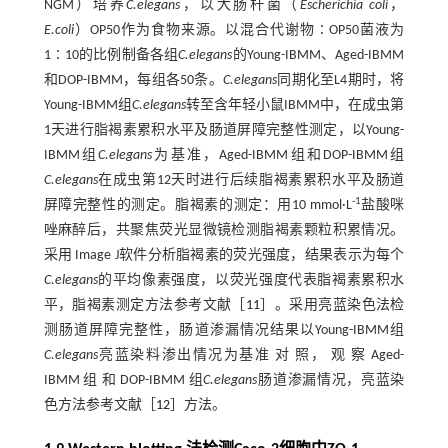
NGM）培养
C.elegans
，以大肠杆菌（
Escherichia coli
，
E.coli
）OP50作为食物来源。以混合代谢物∶OP50菌液为
1∶10的比例制备各组
C.elegans
的Young-IBMM、Aged-IBMM
和DOP-IBMM，每组各50条。
C.elegans
同期化至L4期时，将
Young-IBMM组
C.elegans
转至含年轻小鼠IBMM中，在成虫第
1天进行脂褐素累积水平及肠道屏障完整性测定，以Young-
IBMM组
C.elegans
为基准，Aged-IBMM组和DOP-IBMM组
C.elegans
在成虫第12天时进行后续脂褐素累积水平及肠道
-1
屏障完整性的测定。脂褐素的测定：用10 mmol·L
盐酸咪
唑麻醉后，共聚焦荧光显微镜检测脂褐素颗粒积累情况。
采用 Image J软件分析脂褐素的荧光强度，结果表示为每个
C.elegans
的平均像素强度，以荧光强度代表脂褐素累积水
平，脂褐素测定方法参考文献［
11
］。采用亮蓝染色法检
测肠道屏障完整性，肠道渗漏情况结果以Young-IBMM组
C.elegans
亮蓝染料渗出情况为基准 对 照， 观 察 Aged-
IBMM 组 和 DOP-IBMM 组
C.elegans
肠道渗漏情况，亮蓝染
色方法参考文献［
12
］方法。