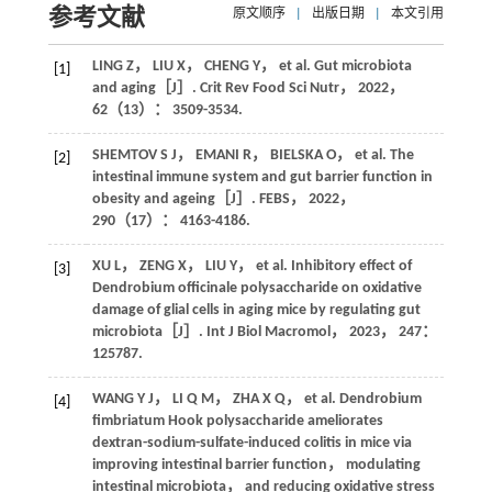
参考文献
原文顺序
|
出版日期
|
本文引用
LING
Z
，
LIU
X
，
CHENG
Y
， et al. Gut microbiota
[1]
and aging［J］.
Crit Rev Food Sci Nutr
，
2022
，
62
（13）： 3509-3534.
SHEMTOV
S J
，
EMANI
R
，
BIELSKA
O
， et al. The
[2]
intestinal immune system and gut barrier function in
obesity and ageing［J］.
FEBS
，
2022
，
290
（17）： 4163-4186.
XU
L
，
ZENG
X
，
LIU
Y
， et al. Inhibitory effect of
[3]
Dendrobium officinale polysaccharide on oxidative
damage of glial cells in aging mice by regulating gut
microbiota［J］.
Int J Biol Macromol
，
2023
，
247
：
125787.
WANG
Y J
，
LI
Q M
，
ZHA
X Q
， et al. Dendrobium
[4]
fimbriatum Hook polysaccharide ameliorates
dextran-sodium-sulfate-induced colitis in mice via
improving intestinal barrier function， modulating
intestinal microbiota， and reducing oxidative stress