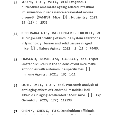
YOU
M
，
LIU
R
，
WEI
C
， et al. Exogenous
[13]
nucleotides ameliorate ageing-related intestinal
inflammation in senescence-accelerated mouse
prone-8 （SAMP8） Mice ［J］.
Nutrients
，
2023
，
15
（11）： 2533.
KRISHNARAJAH
S
，
INGELFINGER
F
，
FRIEBEL
E
， et
[14]
al. Single-cell profiling of immune system alterations
in lymphoid， barrier and solid tissues in aged
mice［J］.
Nature Aging
，
2022
，
2
（1）： 74-89.
FRASCA
D
，
ROMERO
M
，
GARCIA
D
， et al. Hyper
[15]
‐metabolic B cells in the spleens of old mice make
antibodies with autoimmune specificities［J］.
Immune Ageing
，
2021
，
18
： 1-11.
LIU
B
，
LV
L L
，
LIU
P
， et al. Proteomic analysis of
[16]
anti-aging effects of Dendrobium nobile Lindl.
alkaloids in aging-accelerated SAMP8 mice ［J］.
Exp
Gerontol
，
2023
，
177
： 112198.
CHEN
X
，
CHEN
C
，
FU
X
. Dendrobium officinale
[17]