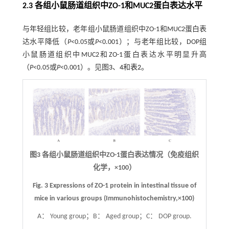
2.3 各组小鼠肠道组织中ZO-1和MUC2蛋白表达水平
与年轻组比较，老年组小鼠肠道组织中ZO-1和MUC2蛋白表
达水平降低（
P
<0.05或
P
<0.001）；与老年组比较，DOP组
小鼠肠道组织中MUC2和ZO-1蛋白表达水平明显升高
（
P
<0.05或
P
<0.001）。见图
3
、
4
和
表2
。
图3
各组小鼠肠道组织中ZO-1蛋白表达情况（免疫组织
化学，
×
100）
Fig. 3
Expressions of ZO-1 protein in intestinal tissue of
mice in various groups (Immunohistochemistry,
×
100)
A： Young group；B： Aged group；C： DOP group.