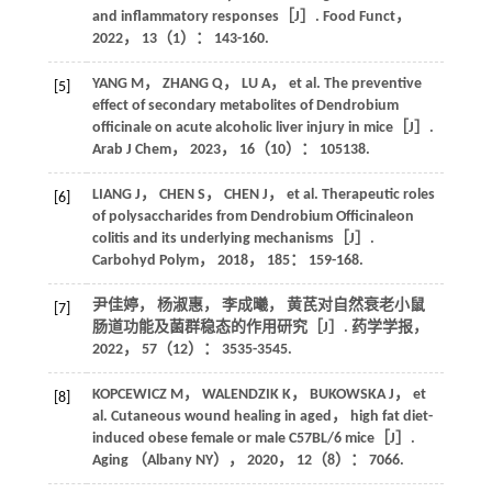
and inflammatory responses［J］.
Food Funct
，
2022
，
13
（1）： 143-160.
YANG
M
，
ZHANG
Q
，
LU
A
， et al. The preventive
[5]
effect of secondary metabolites of Dendrobium
officinale on acute alcoholic liver injury in mice［J］.
Arab J Chem
，
2023
，
16
（10）： 105138.
LIANG
J
，
CHEN
S
，
CHEN
J
， et al. Therapeutic roles
[6]
of polysaccharides from Dendrobium Officinaleon
colitis and its underlying mechanisms［J］.
Carbohyd Polym
，
2018
，
185
： 159-168.
尹佳婷， 杨淑惠， 李成曦， 黄芪对自然衰老小鼠
[7]
肠道功能及菌群稳态的作用研究［J］.
药学学报
，
2022
，
57
（12）： 3535-3545.
KOPCEWICZ
M
，
WALENDZIK
K
，
BUKOWSKA
J
， et
[8]
al. Cutaneous wound healing in aged， high fat diet-
induced obese female or male C57BL/6 mice［J］.
Aging （Albany NY）
，
2020
，
12
（8）： 7066.