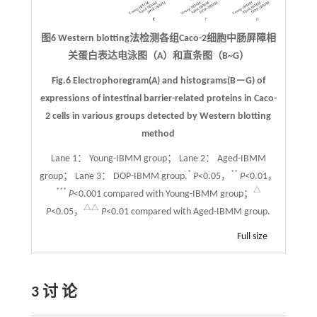
图6 Western blotting法检测各组Caco-2细胞中肠屏障相
关蛋白表达电泳图（A）和直条图（B~G）
Fig.6 Electrophoregram(A) and histograms(B－G) of
expressions of intestinal barrier-related proteins in Caco-
2 cells in various groups detected by Western blotting
method
Lane 1： Young-IBMM group； Lane 2： Aged-IBMM
*
**
group； Lane 3： DOP-IBMM group.
P
<0.05，
P
<0.01，
***
△
P
<0.001 compared with Young-IBMM group；
△△
P
<0.05，
P
<0.01 compared with Aged-IBMM group.
Full size
3 讨 论