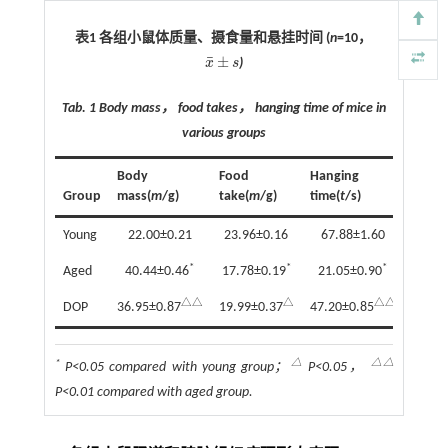
表1 各组小鼠体质量、摄食量和悬挂时间 (
n
=10，
¯
±
x
s
)
x
¯
±
s
Tab. 1
Body mass， food takes， hanging time of mice in
various groups
Body
Food
Hanging
Group
mass(
m
/g)
take(
m
/g)
time(
t
/s)
Young
22.00±0.21
23.96±0.16
67.88±1.60
*
*
*
Aged
40.44±0.46
17.78±0.19
21.05±0.90
△△
△
△△
DOP
36.95±0.87
19.99±0.37
47.20±0.85
*
△
△△
P
<0.05 compared with young group；
P
<0.05，
P
<0.01 compared with aged group.