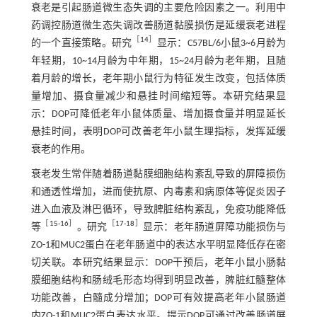
衰老是引起肠道微生态失调的主要危险因素之一。利用中
药调控肠道微生态失调改善肠道黏膜损伤是延缓衰老进程
［
14
］
的一个直接策略。研究
显示：C57BL/6小鼠3~6月龄为
年轻期，10~14月龄为中年期，15~24月龄为老年期，且随
着月龄的增长，老年期小鼠行为特征发生改变，包括体质
量增加、摄食量减少和悬挂时间缩短等。本研究结果显
示：DOP可降低老年小鼠体质量、增加摄食量并明显延长
悬挂时间，表明DOP可改善老年小鼠生理指标，发挥延缓
衰老的作用。
衰老发生常伴随着肠道黏膜细胞结构紊乱导致的屏障损伤
和通透性增加，进而使抗原、内毒素和病原体等促炎因子
进入血液及淋巴循环，导致脾脏结构紊乱，免疫功能降低
［
15
-
16
］
［
17
-
18
］
等
。研究
显示：老年肠道屏障功能损伤与
ZO-1和MUC2蛋白在老年肠道中的表达水平明显降低存在密
切关联。本研究结果显示：DOP干预后，老年小鼠小肠黏
膜细胞结构和肠绒毛形态均得到明显改善，脾脏红髓整体
功能改善，白髓成分增加；DOP可有效提高老年小鼠肠道
内ZO-1和MUC2蛋白表达水平。提示DOP可通过改善肠道屏