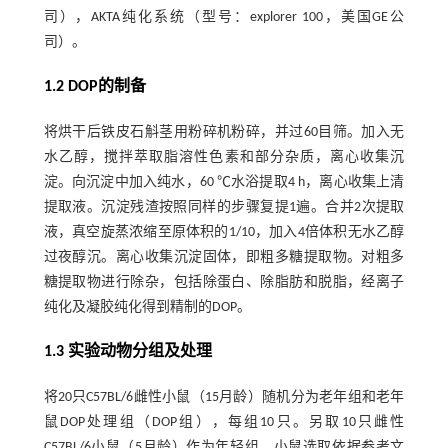
司），AKTA纯化系统（型号：explorer 100，美国GE公
司）。
1.2 DOP的制备
将烘干后铁皮石斛茎用粉碎机粉碎，并过60目筛。加入无
水乙醇，搅拌萃取脂溶性色素和部分杂质，离心收集沉
淀。向沉淀中加入纯水，60 ℃水浴提取4 h，离心收集上清
提取液。沉淀残渣按照同样的步骤复提1遍。合并2次提取
液，真空旋蒸浓缩至原体积的1/10，加入4倍体积无水乙醇
过夜醇沉。离心收集沉淀固体，即粗多糖提取物。对粗多
糖提取物进行除杂，包括除蛋白、除脂肪和脱脂，经离子
纯化及凝胶纯化得到精制的DOP。
1.3 实验动物分组及处理
将20只C57BL/6雌性小鼠（15月龄）随机分为老年组和老年
鼠DOP处理组（DOP组），每组10只。另取10只雌性
C57BL/6小鼠（5月龄）作为年轻组，小鼠选取依据参考文