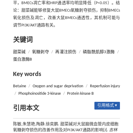
平，BMECs凋亡率和HRP通透率均明显降低（P<0.05）。结
论：甜菜碱能够修复大鼠BMECs氧糖剥夺损伤，抑制BMECs
氧化损伤及凋亡，改善大鼠BMECs通透性，其机制可能与
调节PI3K/AKT通路有关。
关键词
甜菜碱
/
氧糖剥夺
/
再灌注损伤
/
磷脂酰肌醇3激酶
/
蛋白激酶B
Key words
Betaine
/
Oxygen and sugar deprivation
/
Reperfusion injury
/
Phosphoinositide 3-kinase
/
Protein kinase B
引用格式 ▾
引用本文
陈敏,朱慧艳,陶静,徐奕鹏. 甜菜碱对大鼠脑微血管内皮细胞
氧糖剥夺损伤的改善作用及对PI3K/AKT通路的影响[J].
吉林