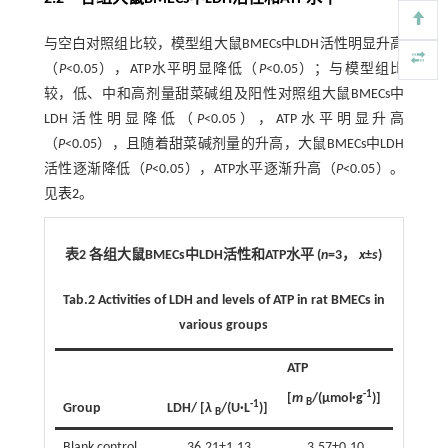
与空白对照组比较，模型组大鼠BMECs中LDH活性明显升高
（
P
<0.05），ATP水平明显降低（
P
<0.05）；与模型组比
较，低、中和高剂量甜菜碱组及阳性对照组大鼠BMECs中
LDH活性明显降低（
P
<0.05），ATP水平明显升高
（
P
<0.05），且随着甜菜碱剂量的升高，大鼠BMECs中LDH
活性逐渐降低（
P
<0.05），ATP水平逐渐升高（
P
<0.05）。
见
表2
。
表2 各组大鼠BMECs中LDH活性和ATP水平 (
n
=3，
x
±
s
)
Tab.2
Activities of LDH and levels of ATP in rat BMECs in
various groups
ATP
-1
[
m
/(μmol·g
)]
B
-1
Group
LDH/ [
λ
/(U·L
)]
B
Blank control
36.21±1.13
3.57±0.10