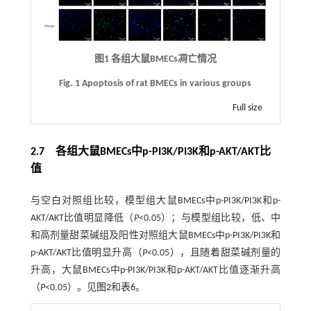
图1 各组大鼠BMECs凋亡情况
Fig. 1 Apoptosis of rat BMECs in various groups
Full size
2.7 各组大鼠BMECs中p-PI3K/PI3K和p-AKT/AKT比
值
与空白对照组比较，模型组大鼠BMECs中p-PI3K/PI3K和p-
AKT/AKT比值明显降低（
P
<0.05）；与模型组比较，低、中
和高剂量甜菜碱组及阳性对照组大鼠BMECs中p-PI3K/PI3K和
p-AKT/AKT比值明显升高（
P
<0.05），且随着甜菜碱剂量的
升高，大鼠BMECs中p-PI3K/PI3K和p-AKT/AKT比值逐渐升高
（
P
<0.05）。见
图2
和
表6
。