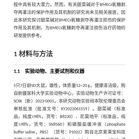
程中具有较大潜力。然而，有关甜菜碱对于BMECs氧糖剥
夺再灌注的保护作用及其机制的研究尚未见相关报道，因
此本研究探讨甜菜碱对BMECs氧糖剥夺再灌注损伤的保护
作用及其机制，为BMECs氧糖剥夺再灌注损伤治疗药物的
研发提供参考。
1 材料与方法
1.1 实验动物、主要试剂和仪器
5只7日龄SD大鼠，雄性，体质量12~20 g，健康清洁级，购
自新疆医科大学实验动物中心，实验动物生产许可证号：
SCXK（新）2023-0001。本研究动物实验经本院伦理委员会
审核批准（批准文号：KY2022061519）。甜菜碱（标准
品，纯度≥98%，货号：B8230）、尼莫地平（标准品，纯
度≥98%，货号：SN8560）和磷酸盐缓冲液（phosphate
buffer saline，PBS）（货号：P1022）购自北京索莱宝科技