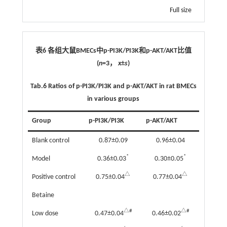
Full size
表6 各组大鼠BMECs中p-PI3K/PI3K和p-AKT/AKT比值
(
n
=3，
x
±
s
)
Tab.6
Ratios of p-PI3K/PI3K and p-AKT/AKT in rat BMECs
in various groups
Group
p-PI3K/PI3K
p-AKT/AKT
Blank control
0.87±0.09
0.96±0.04
*
*
Model
0.36±0.03
0.30±0.05
△
△
Positive control
0.75±0.04
0.77±0.04
Betaine
△#
△#
Low dose
0.47±0.04
0.46±0.02