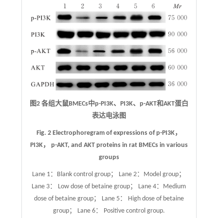
图2 各组大鼠BMECs中p-PI3K、PI3K、p-AKT和AKT蛋白
表达电泳图
Fig. 2 Electrophoregram of expressions of p-PI3K，
PI3K， p-AKT, and AKT proteins in rat BMECs in various
groups
Lane 1：Blank control group； Lane 2：Model group；
Lane 3： Low dose of betaine group； Lane 4：Medium
dose of betaine group； Lane 5： High dose of betaine
group； Lane 6： Positive control group.