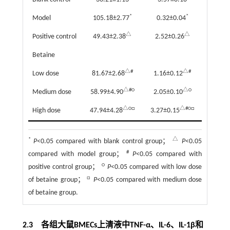
*
*
Model
105.18±2.77
0.32±0.04
△
△
Positive control
49.43±2.38
2.52±0.26
Betaine
△#
△#
Low dose
81.67±2.68
1.16±0.12
△#○
△○
Medium dose
58.99±4.90
2.05±0.10
△○□
△#○□
High dose
47.94±4.28
3.27±0.15
*
△
P
<0.05 compared with blank control group；
P
<0.05
#
compared with model group；
P
<0.05 compared with
○
positive control group；
P
<0.05 compared with low dose
□
of betaine group；
P
<0.05 compared with medium dose
of betaine group.
2.3 各组大鼠BMECs上清液中TNF-α、IL-6、IL-1β和