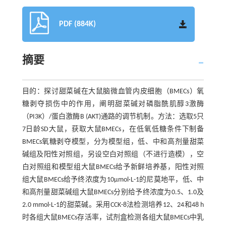
PDF (884K)
摘要
目的：探讨甜菜碱在大鼠脑微血管内皮细胞（BMECs）氧
糖剥夺损伤中的作用，阐明甜菜碱对磷脂酰肌醇3激酶
（PI3K）/蛋白激酶B (AKT)通路的调节机制。方法：选取5只
7日龄SD大鼠，获取大鼠BMECs，在低氧低糖条件下制备
BMECs氧糖剥夺模型，分为模型组，低、中和高剂量甜菜
碱组及阳性对照组，另设空白对照组（不进行造模），空
白对照组和模型组大鼠BMECs给予新鲜培养基，阳性对照
组大鼠BMECs给予终浓度为10μmol·L-1的尼莫地平，低、中
和高剂量甜菜碱组大鼠BMECs分别给予终浓度为0.5、1.0及
2.0 mmol·L-1的甜菜碱。采用CCK-8法检测培养12、24和48 h
时各组大鼠BMECs存活率，试剂盒检测各组大鼠BMECs中乳