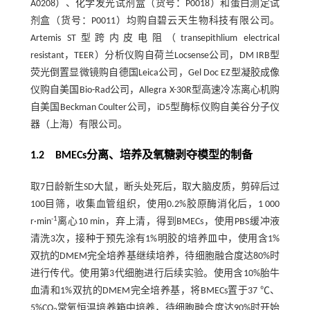
A0208）、化学发光试剂盒（货号：P0018）和蛋白测定试
剂盒（货号：P0011）均购自碧云天生物科技有限公司。
Artemis ST型跨内皮电阻（transepithlium electrical
resistant，TEER）分析仪购自荷兰Locsense公司，DM IRB型
荧光倒置显微镜购自德国Leica公司，Gel Doc EZ型凝胶成像
仪购自美国Bio-Rad公司，Allegra X-30R型高速冷冻离心机购
自美国Beckman Coulter公司，iD5型酶标仪购自美谷分子仪
器（上海）有限公司。
1.2 BMECs分离、培养及氧糖剥夺模型的制备
取7日龄新生SD大鼠，断头处死后，取大脑皮质，剪碎后过
100目筛，收集血管组织，使用0.2%胶原酶消化后，1 000
-1
r·min
离心10 min，弃上清，得到BMECs，使用PBS缓冲液
清洗3次，接种于预先涂有1%明胶的培养皿中，使用含1%
双抗的DMEM完全培养基继续培养，待细胞融合度达80%时
进行传代。使用第3代细胞进行后续实验。使用含10%胎牛
血清和1%双抗的DMEM完全培养基，将BMECs置于37 ℃、
5%CO
常氧恒温培养箱中培养，待细胞融合度达90%时开始