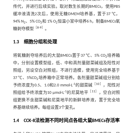
2
传代，并进行后续实验。取对数生长期的BMECs，使用PBS
缓冲液清洗2次后，使用无糖DMEM培养基，置于37 ℃，
94% N
、5% CO
和 1% O
恒温小室中培养6 h，制备BMECs氧
2
2
2
［
8
-
9
］
糖剥夺模型
。
1.3 细胞分组和处理
将氧糖剥夺培养后的大鼠BMECs置于37 ℃、5% CO
培养箱
2
中，分别设置模型组，低、中和高剂量甜菜碱组及阳性对
照组，另设空白对照组，不进行造模，使用完全培养基于
37 ℃、5%CO
培养箱中正常培养。各剂量甜菜碱组分别给
2
-1
［
10
］
予终浓度为0.5、1.0和2.0 mmol·L
的甜菜碱
，阳性对
-1
［
11
］
照组给予终浓度为10 μmol·L
的尼莫地平
，空白对照
组更换不含甜菜碱和尼莫地平的新鲜培养液，置于完全培
养基继续培养。每组设置3个复孔。
1.4 CCK-8法检测不同时间点各组大鼠BMECs存活率