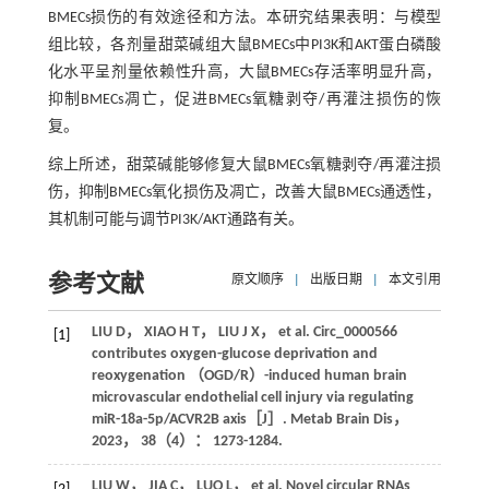
BMECs损伤的有效途径和方法。本研究结果表明：与模型
组比较，各剂量甜菜碱组大鼠BMECs中PI3K和AKT蛋白磷酸
化水平呈剂量依赖性升高，大鼠BMECs存活率明显升高，
抑制BMECs凋亡，促进BMECs氧糖剥夺/再灌注损伤的恢
复。
综上所述，甜菜碱能够修复大鼠BMECs氧糖剥夺/再灌注损
伤，抑制BMECs氧化损伤及凋亡，改善大鼠BMECs通透性，
其机制可能与调节PI3K/AKT通路有关。
参考文献
原文顺序
|
出版日期
|
本文引用
LIU
D
，
XIAO
H T
，
LIU
J X
， et al. Circ_0000566
[1]
contributes oxygen-glucose deprivation and
reoxygenation （OGD/R）-induced human brain
microvascular endothelial cell injury via regulating
miR-18a-5p/ACVR2B axis［J］.
Metab Brain Dis
，
2023
，
38
（4）： 1273-1284.
LIU
W
，
JIA
C
，
LUO
L
， et al. Novel circular RNAs