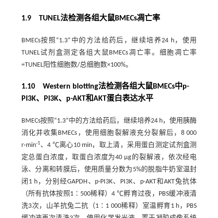
1.9 TUNEL法检测各组大鼠BMECs凋亡率
BMECs按照“1.3”中的方法给药后，继续培养24 h，使用
TUNEL试剂盒测定各组大鼠BMECs凋亡率。细胞凋亡率
=TUNEL阳性细胞数/总细胞数×100%。
1.10 Western blotting法检测各组大鼠BMECs中p-
PI3K、PI3K、p-AKT和AKT蛋白表达水平
BMECs按照“1.3”中的方法给药后，继续培养24 h，使用胰酶
消化并收集BMECs，使用细胞裂解液充分裂解后，8 000
-1
r·min
、4 ℃离心10 min，取上清，采用蛋白测定试剂盒测
定总蛋白浓度，取蛋白浓度为40 μg的裂解液，依次经电
泳、分离和转膜后，使用质量分数为5%的脱脂牛奶室温封
闭1 h，分别经GAPDH、p-PI3K、PI3K、p-AKT和AKT兔抗体
（所有抗体按照1∶500稀释）4 ℃孵育过夜，PBS缓冲液清
洗3次，山羊抗兔二抗（1∶1 000稀释）室温孵育1 h，PBS