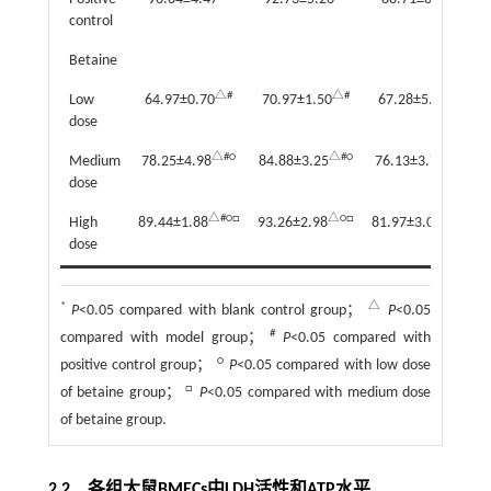
control
Betaine
△#
△#
△#
Low
64.97±0.70
70.97±1.50
67.28±5.20
dose
△#○
△#○
△#○
Medium
78.25±4.98
84.88±3.25
76.13±3.70
dose
△#○□
△○□
△#○□
High
89.44±1.88
93.26±2.98
81.97±3.00
dose
*
△
P
<0.05 compared with blank control group；
P
<0.05
#
compared with model group；
P
<0.05 compared with
○
positive control group；
P
<0.05 compared with low dose
□
of betaine group；
P
<0.05 compared with medium dose
of betaine group.
2.2 各组大鼠BMECs中LDH活性和ATP水平