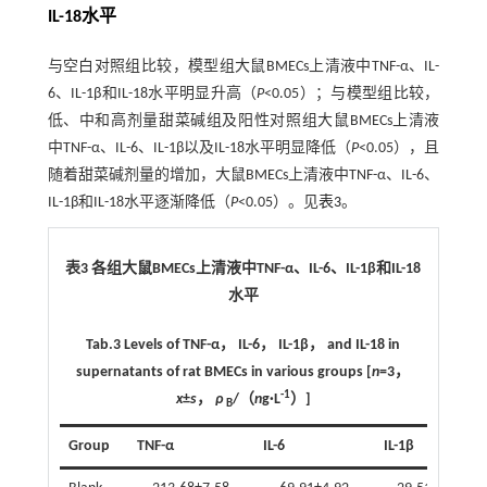
IL-18水平
与空白对照组比较，模型组大鼠BMECs上清液中TNF-α、IL-
6、IL-1β和IL-18水平明显升高（
P
<0.05）；与模型组比较，
低、中和高剂量甜菜碱组及阳性对照组大鼠BMECs上清液
中TNF-α、IL-6、IL-1β以及IL-18水平明显降低（
P
<0.05），且
随着甜菜碱剂量的增加，大鼠BMECs上清液中TNF-α、IL-6、
IL-1β和IL-18水平逐渐降低（
P
<0.05）。见
表3
。
表3 各组大鼠BMECs上清液中TNF-α、IL-6、IL-1β和IL-18
水平
Tab.3 Levels of TNF-α， IL-6， IL-1β， and IL-18 in
supernatants of rat BMECs in various groups [
n
=3，
-1
x
±
s
，
ρ
/（
n
g·L
）]
B
Group
TNF-α
IL-6
IL-1β