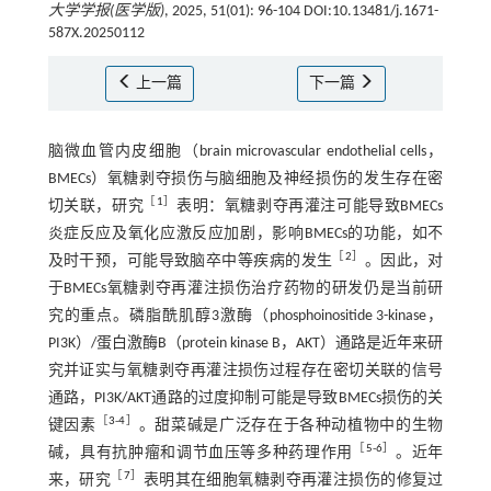
大学学报(医学版)
, 2025, 51(01): 96-104 DOI:10.13481/j.1671-
587X.20250112
上一篇
下一篇
脑微血管内皮细胞（brain microvascular endothelial cells，
BMECs）氧糖剥夺损伤与脑细胞及神经损伤的发生存在密
［
1
］
切关联，研究
表明：氧糖剥夺再灌注可能导致BMECs
炎症反应及氧化应激反应加剧，影响BMECs的功能，如不
［
2
］
及时干预，可能导致脑卒中等疾病的发生
。因此，对
于BMECs氧糖剥夺再灌注损伤治疗药物的研发仍是当前研
究的重点。磷脂酰肌醇3激酶（phosphoinositide 3-kinase，
PI3K）/蛋白激酶B（protein kinase B，AKT）通路是近年来研
究并证实与氧糖剥夺再灌注损伤过程存在密切关联的信号
通路，PI3K/AKT通路的过度抑制可能是导致BMECs损伤的关
［
3
-
4
］
键因素
。甜菜碱是广泛存在于各种动植物中的生物
［
5
-
6
］
碱，具有抗肿瘤和调节血压等多种药理作用
。近年
［
7
］
来，研究
表明其在细胞氧糖剥夺再灌注损伤的修复过