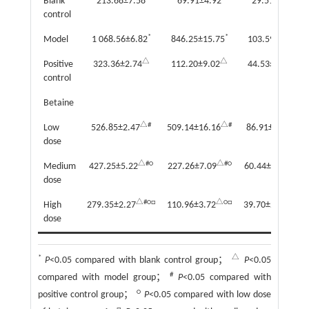
Blank
213.68±7.58
69.91±4.92
29.51±0.79
control
*
*
*
Model
1 068.56±6.82
846.25±15.75
103.59±6.90
△
△
△
Positive
323.36±2.74
112.20±9.02
44.53±3.31
control
Betaine
△#
△#
△#
Low
526.85±2.47
509.14±16.16
86.91±5.25
dose
△#○
△#○
△#○
Medium
427.25±5.22
227.26±7.09
60.44±4.09
dose
△#○□
△○□
△○□
High
279.35±2.27
110.96±3.72
39.70±2.64
dose
*
△
P
<0.05 compared with blank control group；
P
<0.05
#
compared with model group；
P
<0.05 compared with
○
positive control group；
P
<0.05 compared with low dose