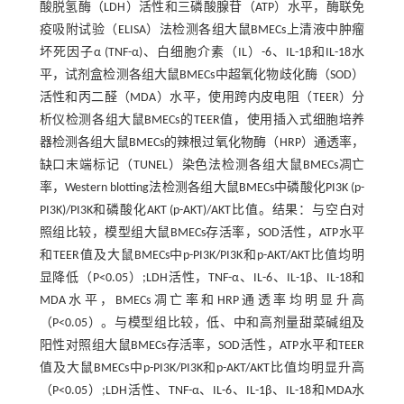
酸脱氢酶（LDH）活性和三磷酸腺苷（ATP）水平，酶联免
疫吸附试验（ELISA）法检测各组大鼠BMECs上清液中肿瘤
坏死因子α (TNF-α)、白细胞介素（IL）-6、IL-1β和IL-18水
平，试剂盒检测各组大鼠BMECs中超氧化物歧化酶（SOD）
活性和丙二醛（MDA）水平，使用跨内皮电阻（TEER）分
析仪检测各组大鼠BMECs的TEER值，使用插入式细胞培养
器检测各组大鼠BMECs的辣根过氧化物酶（HRP）通透率，
缺口末端标记（TUNEL）染色法检测各组大鼠BMECs凋亡
率，Western blotting法检测各组大鼠BMECs中磷酸化PI3K (p-
PI3K)/PI3K和磷酸化AKT (p-AKT)/AKT比值。结果：与空白对
照组比较，模型组大鼠BMECs存活率，SOD活性，ATP水平
和TEER值及大鼠BMECs中p-PI3K/PI3K和p-AKT/AKT比值均明
显降低（P<0.05）;LDH活性，TNF-α、IL-6、IL-1β、IL-18和
MDA水平，BMECs凋亡率和HRP通透率均明显升高
（P<0.05）。与模型组比较，低、中和高剂量甜菜碱组及
阳性对照组大鼠BMECs存活率，SOD活性，ATP水平和TEER
值及大鼠BMECs中p-PI3K/PI3K和p-AKT/AKT比值均明显升高
（P<0.05）;LDH活性、TNF-α、IL-6、IL-1β、IL-18和MDA水