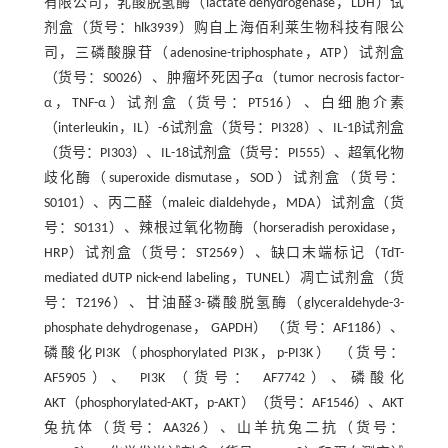
有限公司，乳酸脱氢酶（lactate dehydrogenase，LDH）试
剂盒（货号：hlk3939）购自上海佰利莱生物科技有限公
司，三磷酸腺苷（adenosine-triphosphate，ATP）试剂盒
（货号：S0026）、肿瘤坏死因子α（tumor necrosis factor-
α，TNF-α）试剂盒（货号：PT516）、白细胞介素
（interleukin，IL）-6试剂盒（货号：PI328）、IL-1β试剂盒
（货号：PI303）、IL-18试剂盒（货号：PI555）、超氧化物
歧化酶（superoxide dismutase，SOD）试剂盒（货号：
S0101）、丙二醛（maleic dialdehyde，MDA）试剂盒（货
号：S0131）、辣根过氧化物酶（horseradish peroxidase，
HRP）试剂盒（货号：ST2569）、缺口末端标记（TdT-
mediated dUTP nick-end labeling，TUNEL）凋亡试剂盒（货
号：T2196）、甘油醛3-磷酸脱氢酶（glyceraldehyde-3-
phosphate dehydrogenase， GAPDH） （货 号：AF1186）、
磷酸化PI3K（phosphorylated PI3K，p-PI3K） （货号：
AF5905）、 PI3K （货号： AF7742）、磷酸化
AKT（phosphorylated-AKT，p-AKT）（货号：AF1546）、AKT
兔抗体（货号：AA326）、山羊抗兔二抗（货号：