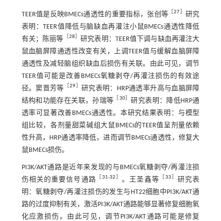
［
27
］
TEER值是反映BMECs通透性的重要指标，张创等
研究
表明：TEER值降低与脑缺血再灌注小鼠BMECs通透性降低
［
28
］
有关；陈丽等
研究表明：TEER值下调与缺血再灌注大
鼠血脑屏障通透性改变有关，上调TEER值与缓解血脑屏障
通透性及减轻脑组织缺血后损伤有关联。由此可见，调节
TEER值可能是改善BMECs氧糖剥夺/再灌注损伤的有效途
［
29
］
径。窦晋芳等
研究表明：HRP通透率升高与血脑屏障
［
30
］
结构和功能存在关联，孙瑞等
研究表明：降低HRP通
透率可显著改善BMECs通透性。本研究结果表明：与模型
组比较，各剂量甜菜碱组大鼠BMECs的TEER值呈剂量依赖
性升高，HRP通透率降低，进而调节BMECs通透性，修复大
鼠BMECs损伤。
PI3K/AKT通路是近年来发现的与BMECs氧糖剥夺/再灌注损
［
31
-
32
］
［
33
］
伤相关的重要信号通路
。王圣鑫等
研究表
明：氧糖剥夺/再灌注损伤的发生与HT22细胞中PI3K/AKT通
路的过度抑制有关，激活PI3K/AKT通路能够显著修复细胞氧
化应激损伤。由此可见，调节PI3K/AKT通路可能是修复