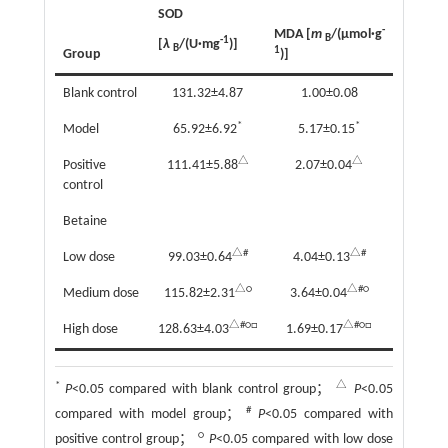
SOD
-
MDA [
m
/(μmol·g
B
-1
[
λ
/(U·mg
)]
B
1
Group
)]
Blank control
131.32±4.87
1.00±0.08
*
*
Model
65.92±6.92
5.17±0.15
△
△
Positive
111.41±5.88
2.07±0.04
control
Betaine
△#
△#
Low dose
99.03±0.64
4.04±0.13
△○
△#○
Medium dose
115.82±2.31
3.64±0.04
△#○□
△#○□
High dose
128.63±4.03
1.69±0.17
*
△
P
<0.05 compared with blank control group；
P
<0.05
#
compared with model group；
P
<0.05 compared with
○
positive control group；
P
<0.05 compared with low dose