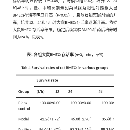
存活率明显降低（
P
<0.05）；与模型组比较，培养12、24
和48 h时，低、中和高剂量甜菜碱组及阳性对照组大鼠
BMECs存活率明显升高（
P
<0.05），且随着甜菜碱剂量的升
高，培养12、24和48 h时大鼠BMECs存活率逐渐升高。依据
大鼠BMECs存活率结果，确定后续实验BMECs给药后培养时
间为24 h。见
表1
。
表1 各组大鼠BMECs存活率 (
n
=3，
x
±
s
，
η
/%)
Tab.1
Survival rates of rat BMECs in various groups
Survival rate
Group
(
t
/h)
12
24
48
Blank
100.00±0.00
100.00±0.00
100.00±0.00
control
*
*
*
Model
42.26±1.72
46.08±2.90
35.68±3.31
△
△
△
Positive
96.04±4.47
92.73±5.26
88.71±0.96