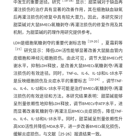
［
16
-
18
］
中发生的重要途径。研究
显示：甜菜碱对于缺血再
灌注损伤的治疗具有显著的改善作用，其在细胞缺血缺氧
后再灌注损伤的修复中具有较大潜力。因此，本研究探讨
甜菜碱对大鼠BMECs氧糖剥夺/再灌注损伤的修复作用及其
机制，为甜菜碱的药理作用研究提供参考。
［
19
-
20
］
LDH是细胞氧糖剥夺的重要代谢标志物
，夏霜莉等
［
21
］
研究显示：降低LDH活性能够显著改善大鼠脑血管内
皮细胞和神经元细胞损伤。由此可见，调节大鼠BMECs代
谢水平，抑制LDH释放，是改善大鼠BMECs氧糖剥夺/再灌
注损伤的有效途径。同时，TNF-α、IL-6、IL-1β和IL-18水平
［
22
-
24
］
是反映细胞损伤及炎症水平的重要标志
，调节TNF-
α、IL-6、IL-1β和IL-18水平可能是治疗BMECs氧糖剥夺/再灌
注损伤的有效途径和方法。本研究结果表明：甜菜碱能够
呈剂量依赖性地抑制LDH释放，调节BMECs中ATP水平，进
而显著改善氧糖剥夺/再灌注后BMECs炎症损伤，降低TNF-
α、IL-6、IL-1β和IL-18水平。同时，甜菜碱呈剂量依赖性升
高SOD活性并降低MDA水平，进一步改善BMECs氧化损伤，
缓解炎症损伤，与文献［
25
-
26
］报道结果一致。