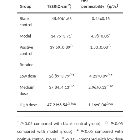
HRP
-2
Group
TEER(Ω·cm
)
permeability（
η
/%
）
Blank
48.40±1.63
0.44±0.16
control
*
*
Model
14.75±3.71
4.98±0.06
△
△
Positive
39.59±0.89
1.50±0.08
control
Betaine
△#
△#
Low dose
26.89±3.79
4.23±0.09
△○
△#○
Medium
37.84±4.13
2.96±0.13
dose
△#○□
△○□
High dose
47.21±6.54
1.16±0.04
*
△
P
<0.05 compared with blank control group；
P
<0.05
#
compared with model group；
P
<0.05 compared with
○
positive control group；
P
<0.05 compared with low dose