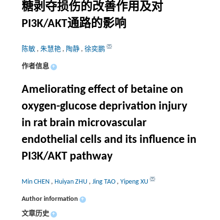
糖剥夺损伤的改善作用及对
PI3K/AKT通路的影响
陈敏
,
朱慧艳
,
陶静
,
徐奕鹏
作者信息
+
Ameliorating effect of betaine on
oxygen-glucose deprivation injury
in rat brain microvascular
endothelial cells and its influence in
PI3K/AKT pathway
Min CHEN
,
Huiyan ZHU
,
Jing TAO
,
Yipeng XU
Author information
+
文章历史
+