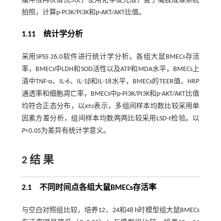
缓冲液再次清洗3次，使用化学发光液，置于凝胶成像系统
拍照，计算p-PI3K/PI3K和p-AKT/AKT比值。
1.11 统计学分析
采用SPSS 26.0软件进行统计学分析。各组大鼠BMECs存活
率，BMECs中LDH和SOD活性以及ATP和MDA水平，BMECs上
清中TNF-α、IL-6、IL-1β和IL-18水平，BMECs的TEER值、HRP
通透率和细胞凋亡率，BMECs中p-PI3K/PI3K和p-AKT/AKT比值
均符合正态分布，以
x
±
s
表示，多组间样本均数比较采用单
因素方差分析，组间样本均数两两比较采用LSD-
t
检验。以
P
<0.05为差异有统计学意义。
2 结 果
2.1 不同时间点各组大鼠BMECs存活率
与空白对照组比较，培养12、24和48 h时模型组大鼠BMECs