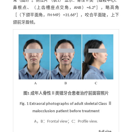
常（
图3
）。侧位片 （
表1
） 显示：骨性Ⅱ类 ［蝶鞍中心、
鼻根点、（上齿槽座点交角，ANB）=6.2°］，略高角
［（下颌平面角，FH-MP）=31.66°］，咬合平面陡，上下
颌前牙唇倾。
图1 成年人骨性Ⅱ类错牙合患者治疗前面容照片
Fig. 1 Extraoral photographs of adult skeletal Class Ⅱ
malocclusion patient before treatment
A，B：Frontal view；C：Profile view.
Full size