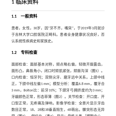
1 临床资料
1.1 一般资料
患者，女性，30岁，因“牙不齐，嘴突”，于2019年3月就诊
于吉林大学口腔医院正畸科。患者全身健康状况良好，否
认系统性疾病史和家族史。
1.2 专科检查
面部检查：面部基本对称，颏点略右偏，轻微开唇露齿，
面形凸，鼻唇角小，闭口时颏肌紧张，颏唇沟深（
图1
）。
口内检查：恒牙列；双侧尖牙、磨牙远中关系。上颌中线
正，下颌中线左偏1 mm；模型分析：覆盖6.8 mm，覆牙合
3 mm，Bolton比：前牙33%；下颌牙弓拥挤度约为3 mm；
牙龈颜色正常，形态菲薄（
图2
）。关节检查：开口度、开
口型正常，无疼痛及弹响。影像学检查：全景片显示牙齿
数目正常，18、28和38垂直阻生，48萌出。髁突形态无异