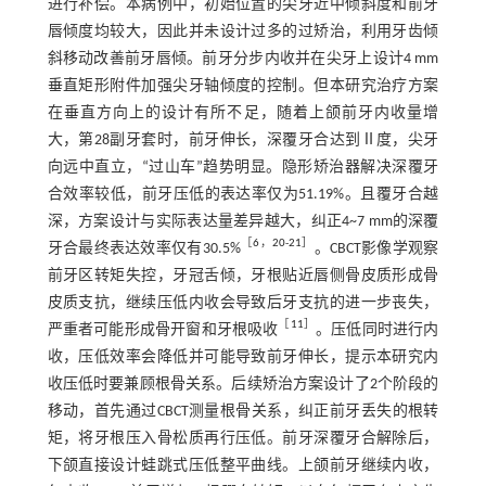
进行补偿。本病例中，初始位置的尖牙近中倾斜度和前牙
唇倾度均较大，因此并未设计过多的过矫治，利用牙齿倾
斜移动改善前牙唇倾。前牙分步内收并在尖牙上设计4 mm
垂直矩形附件加强尖牙轴倾度的控制。但本研究治疗方案
在垂直方向上的设计有所不足，随着上颌前牙内收量增
大，第28副牙套时，前牙伸长，深覆牙合达到Ⅱ度，尖牙
向远中直立，“过山车”趋势明显。隐形矫治器解决深覆牙
合效率较低，前牙压低的表达率仅为51.19%。且覆牙合越
深，方案设计与实际表达量差异越大，纠正4~7 mm的深覆
［
6
，
20
-
21
］
牙合最终表达效率仅有30.5%
。CBCT影像学观察
前牙区转矩失控，牙冠舌倾，牙根贴近唇侧骨皮质形成骨
皮质支抗，继续压低内收会导致后牙支抗的进一步丧失，
［
11
］
严重者可能形成骨开窗和牙根吸收
。压低同时进行内
收，压低效率会降低并可能导致前牙伸长，提示本研究内
收压低时要兼顾根骨关系。后续矫治方案设计了2个阶段的
移动，首先通过CBCT测量根骨关系，纠正前牙丢失的根转
矩，将牙根压入骨松质再行压低。前牙深覆牙合解除后，
下颌直接设计蛙跳式压低整平曲线。上颌前牙继续内收，