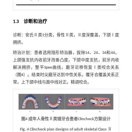
1.3 诊断和治疗
诊断：安氏Ⅱ类1分类，骨性Ⅱ类，Ⅱ度深覆盖，下颌Ⅰ度
拥挤。
矫治计划：患者选用隐形矫治器，拔除14、24、34和44，
上颌强支抗内收前牙改善凸度，下颌中度支抗，前牙内收
解决拥挤，整平Spee曲线，磨牙近移恢复Ⅰ类咬合关系
（
图4
）。结束时尖磨牙达到中性关系，覆牙合覆盖关系正
常，上下颌中线与面中线对正。精调咬合。
图4 成年人骨性Ⅱ类错牙合患者Clincheck方案设计
Fig. 4 Clincheck plan designs of adult skeletal Class Ⅱ