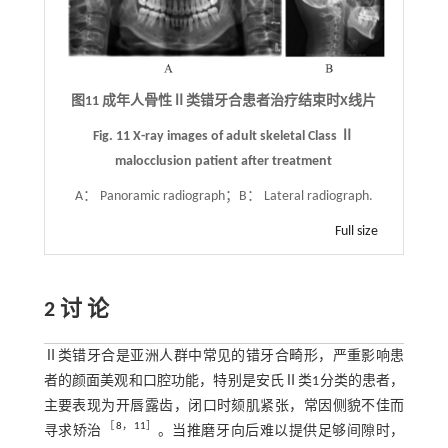
图11 成年人骨性Ⅱ类错牙合患者治疗结束时X线片
Fig. 11 X-ray images of adult skeletal Class Ⅱ
malocclusion patient after treatment
A： Panoramic radiograph；B： Lateral radiograph.
Full size
2 讨 论
Ⅱ类错牙合是亚洲人群中常见的错牙合畸形，严重影响患
者的颜面美观和口腔功能，特别是安氏Ⅱ类1分类的患者，
主要表现为开唇露齿，闭口时颏肌紧张，常因侧貌不佳而
［
8
，
11
］
寻求矫治
。当推磨牙向后难以提供足够间隙时，