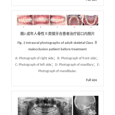
图2 成年人骨性Ⅱ类错牙合患者治疗前口内照片
Fig. 2 Intraoral photographs of adult skeletal Class Ⅱ
malocclusion patient before treatment
A: Photograph of right side；B: Photograph of front side；
C: Photograph of left side；D: Photograph of maxillary；E:
Photograph of mandibular.
Full size