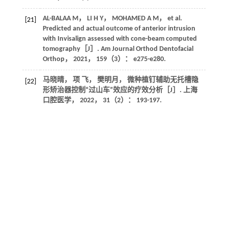
AL-BALAA
M
，
LI
H Y
，
MOHAMED
A M
， et al.
[21]
Predicted and actual outcome of anterior intrusion
with Invisalign assessed with cone-beam computed
tomography［J］.
Am Journal Orthod Dentofacial
Orthop
，
2021
，
159
（3）： e275-e280.
马晓晴， 项 飞， 樊明月， 微种植钉辅助无托槽隐
[22]
形矫治器控制“过山车”效应的疗效分析［J］.
上海
口腔医学
，
2022
，
31
（2）： 193-197.
LIU
L
，
ZHAN
Q
，
ZHOU
J
， et al. Effectiveness of an
[23]
anterior mini-screw in achieving incisor intrusion and
palatal root torque for anterior retraction with clear
aligners［J］.
Angle Orthod
，
2021
，
91
（6）：
794-803.
施则安， 夏 恺， 罗良语， 无托槽隐形矫治器联合
[24]
微种植体内收并压低上前牙的三维有限元分析
［J］.
华西口腔医学杂志
，
2022
，
40
（5）： 589-
596.