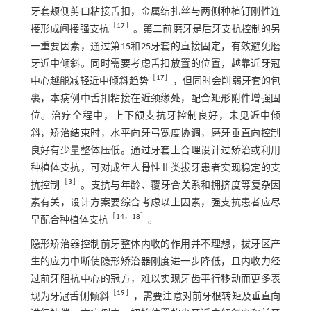
牙套颊侧剪口粘接舌扣，金属结扎丝与两侧种植钉刚性连
［
17
］
接形成间接强支抗
。第二前磨牙是后牙支抗控制的另
一重要因素，通过第15和25牙套的直接固定，有效避免磨
牙近中倾斜。同时需要考虑舌扣放置的位置，越靠近牙冠
［
17
］
中心越能减轻近中倾斜趋势
，但同时会削弱牙套的包
裹，本病例中舌扣粘接在近颈缘处，配合矩形附件增强固
位。治疗全程中，上下颌支抗牙控制良好，未见近中倾
斜，矫治结束时，水平向牙弓宽度协调，磨牙垂直向控制
良好有少量整体压低。通过牙套上合理设计过矫治或利用
种植体支抗，可对成年人骨性Ⅱ类拔牙患者实现稳定的支
［
3
］
抗控制
。支抗与年龄、覆牙合关系和拥挤度等复杂因
素有关，设计方案要综合考虑以上因素，强支抗患者应尽
［
14
，
18
］
早配合种植体支抗
。
隐形矫治器控制前牙整体内收的作用并不理想，拔牙区产
生的应力中断使隐形矫治器刚度进一步降低，且内收力经
过前牙阻抗中心的冠方，难以实现牙齿平行移动而更多表
［
19
］
现为牙冠舌侧倾斜
，需要注意对前牙根转矩及垂直向