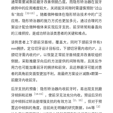
通常需要减数前磨牙改善侧貌凸度。而隐形矫治器在拔牙
病例中的应用难度较大，关闭拔牙间隙时需谨慎预防“过山
［
12
-
13
］
车”效应
。随着微种植体在隐形矫治技术中的广泛
应用，隐形矫治器的施力方式也更加多元，通过合理的方
案设计配合微种植体来实现后牙支抗、前牙转矩和垂直向
的三维把控，是成功矫治该类患者的关键和难点。
该例患者上下颌前牙唇倾，覆盖大，同时下颌前牙伴有3
mm拥挤，定位切牙设计目标位，下颌切牙需内收约2°，上
颌切牙需内收约5°，以恢复正常前牙唇倾度并改善软组织
侧貌，采取推磨牙向后的方法提供的间隙有限，且其反作
用力也可能加重前牙的拥挤和前突，且远移磨牙可能对患
者的高角前突面型更加不利，故最终方案设计减数4颗第一
前磨牙内收前牙。
后牙支抗的预备：隐形矫治器内收前牙时，易出现支抗磨
［
14
-
15
］
牙倾斜和近移
，使前牙无法充分内收。预设后牙的
［
2
，
15
］
远中倾斜过矫治是增强支抗的有效方法
，但对于预
［
2
］
置远中倾斜的角度，目前尚无明确的研究数据，DAI等