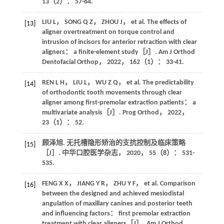
13
（2）： 57-64.
LIU
L
，
SONG
Q Z
，
ZHOU
J
， et al. The effects of
[13]
aligner overtreatment on torque control and
intrusion of incisors for anterior retraction with clear
aligners： a finite-element study［J］.
Am J Orthod
Dentofacial Orthop
，
2022
，
162
（1）： 33-41.
REN
L H
，
LIU
L
，
WU
Z Q
， et al. The predictability
[14]
of orthodontic tooth movements through clear
aligner among first-premolar extraction patients： a
multivariate analysis［J］.
Prog Orthod
，
2022
，
23
（1）： 52.
顾泽旭. 无托槽隐形矫治的支抗控制及临床策略
[15]
［J］.
中华口腔医学杂志
，
2020
，
55
（8）： 531-
535.
FENG
X X
，
JIANG
Y R
，
ZHU
Y F
， et al. Comparison
[16]
between the designed and achieved mesiodistal
angulation of maxillary canines and posterior teeth
and influencing factors： first premolar extraction
treatment with clear aligners［J］.
Am J Orthod