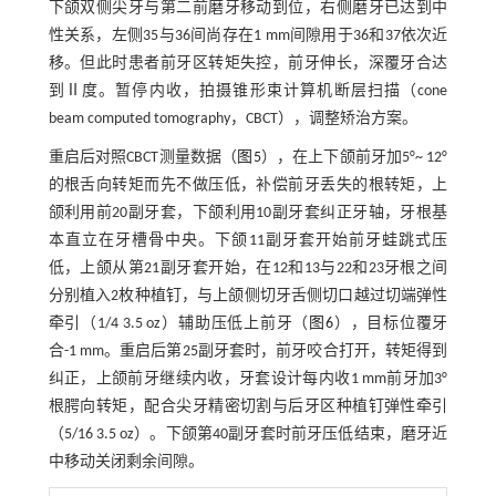
下颌双侧尖牙与第二前磨牙移动到位，右侧磨牙已达到中
性关系，左侧35与36间尚存在1 mm间隙用于36和37依次近
移。但此时患者前牙区转矩失控，前牙伸长，深覆牙合达
到Ⅱ度。暂停内收，拍摄锥形束计算机断层扫描（cone
beam computed tomography，CBCT），调整矫治方案。
重启后对照CBCT测量数据（
图5
），在上下颌前牙加5°~ 12°
的根舌向转矩而先不做压低，补偿前牙丢失的根转矩，上
颌利用前20副牙套，下颌利用10副牙套纠正牙轴，牙根基
本直立在牙槽骨中央。下颌11副牙套开始前牙蛙跳式压
低，上颌从第21副牙套开始，在12和13与22和23牙根之间
分别植入2枚种植钉，与上颌侧切牙舌侧切口越过切端弹性
牵引（1/4 3.5 oz）辅助压低上前牙（
图6
），目标位覆牙
合-1 mm。重启后第25副牙套时，前牙咬合打开，转矩得到
纠正，上颌前牙继续内收，牙套设计每内收1 mm前牙加3°
根腭向转矩，配合尖牙精密切割与后牙区种植钉弹性牵引
（5/16 3.5 oz）。下颌第40副牙套时前牙压低结束，磨牙近
中移动关闭剩余间隙。