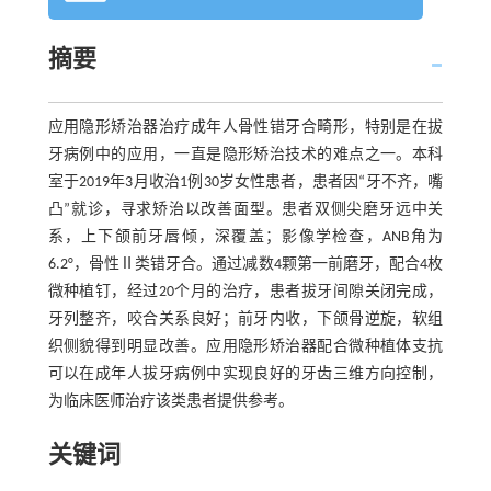
摘要
应用隐形矫治器治疗成年人骨性错牙合畸形，特别是在拔
牙病例中的应用，一直是隐形矫治技术的难点之一。本科
室于2019年3月收治1例30岁女性患者，患者因“牙不齐，嘴
凸”就诊，寻求矫治以改善面型。患者双侧尖磨牙远中关
系，上下颌前牙唇倾，深覆盖；影像学检查，ANB角为
6.2°，骨性Ⅱ类错牙合。通过减数4颗第一前磨牙，配合4枚
微种植钉，经过20个月的治疗，患者拔牙间隙关闭完成，
牙列整齐，咬合关系良好；前牙内收，下颌骨逆旋，软组
织侧貌得到明显改善。应用隐形矫治器配合微种植体支抗
可以在成年人拔牙病例中实现良好的牙齿三维方向控制，
为临床医师治疗该类患者提供参考。
关键词