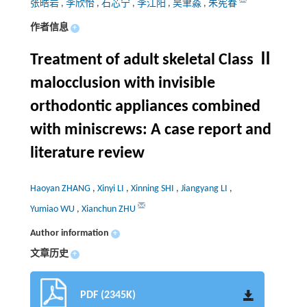
张皓岩
,
李欣怡
,
石芯宁
,
李江阳
,
吴聿淼
,
朱宪春
作者信息
+
Treatment of adult skeletal Class Ⅱ
malocclusion with invisible
orthodontic appliances combined
with miniscrews: A case report and
literature review
Haoyan ZHANG
,
Xinyi LI
,
Xinning SHI
,
Jiangyang LI
,
Yumiao WU
,
Xianchun ZHU
Author information
+
文章历史
+
PDF (2345K)