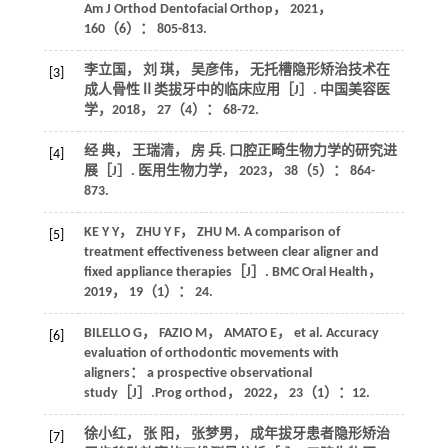
Am J Orthod Dentofacial Orthop
，
2021
，
160
（6）： 805-813.
李立国， 刘 琪， 吴彦伟， 无托槽隐形矫治技术在
[3]
成人骨性Ⅱ类拔牙中的临床应用［J］.
中国美容医
学
，
2018
，
27
（4）： 68-72.
经 典， 王瑞清， 房 兵. 口腔正畸生物力学的研究进
[4]
展［J］.
医用生物力学
，
2023
，
38
（5）： 864-
873.
KE
Y Y
，
ZHU
Y F
，
ZHU
M
. A comparison of
[5]
treatment effectiveness between clear aligner and
fixed appliance therapies［J］.
BMC Oral Health
，
2019
，
19
（1）： 24.
BILELLO
G
，
FAZIO
M
，
AMATO
E
， et al. Accuracy
[6]
evaluation of orthodontic movements with
aligners： a prospective observational
study［J］.
Prog orthod
，
2022
，
23
（1）：12.
徐小红， 张 阳， 张梦男， 成年拔牙患者隐形矫治
[7]