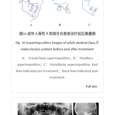
图10 成年人骨性Ⅱ类错牙合患者治疗前后重叠图
Fig. 10 Superimposition images of adult skeletal ClassⅡ
malocclusion patient before and after treatment
A： Cranial base superimposition；B： Maxillary
superimposition；C： Mandibular superimposition. Red
lines indicated pre-treatment；Black lines indicated post-
treatment.
Full size