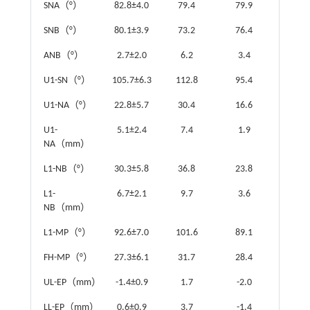
SNA（°）
82.8±4.0
79.4
79.9
SNB（°）
80.1±3.9
73.2
76.4
ANB（°）
2.7±2.0
6.2
3.4
U1-SN（°）
105.7±6.3
112.8
95.4
U1-NA（°）
22.8±5.7
30.4
16.6
U1-
5.1±2.4
7.4
1.9
NA（mm）
L1-NB（°）
30.3±5.8
36.8
23.8
L1-
6.7±2.1
9.7
3.6
NB（mm）
L1-MP（°）
92.6±7.0
101.6
89.1
FH-MP（°）
27.3±6.1
31.7
28.4
UL-EP（mm）
-1.4±0.9
1.7
-2.0
LL-EP（mm）
0.6±0.9
3.7
-1.4