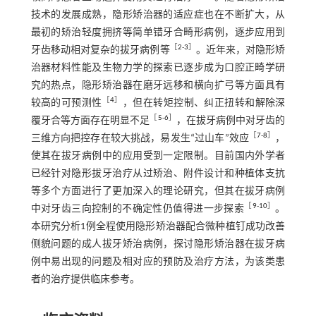
技术的发展成熟，隐形矫治器的适应症也在不断扩大，从
最初的矫治轻度拥挤等简单错牙合畸形病例，逐步应用到
［
2
-
3
］
牙齿移动相对复杂的拔牙病例等
。近年来，对隐形矫
治器材料性能及生物力学的探索已逐步成为口腔正畸学研
究的热点，隐形矫治器在磨牙远移和横向扩弓等方面具有
［
4
］
较高的可预测性
，但在转矩控制、纠正扭转和解除深
［
5
-
6
］
覆牙合等方面存在明显不足
，在拔牙病例中对牙齿的
［
7
-
8
］
三维方向把控存在较大挑战，易发生“过山车”效应
，
使其在拔牙病例中的应用受到一定限制。目前国内外学者
已经针对隐形拔牙治疗从过矫治、附件设计和种植体支抗
等多个方面进行了更加深入的理论研究，但其在拔牙病例
［
9
-
10
］
中对牙齿三向控制的不确定性仍值得进一步探索
。
本研究分析1例全程使用隐形矫治器配合微种植钉成功改善
侧貌问题的成人拔牙矫治病例，探讨隐形矫治器在拔牙病
例中易出现的问题及相对应的预防及治疗方法，为该类患
者的治疗提供临床参考。