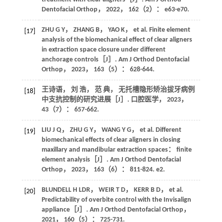
Dentofacial Orthop
，
2022
，
162
（2）： e63-e70.
ZHU
G Y
，
ZHANG
B
，
YAO
K
， et al. Finite element
[17]
analysis of the biomechanical effect of clear aligners
in extraction space closure under different
anchorage controls［J］.
Am J Orthod Dentofacial
Orthop
，
2023
，
163
（5）： 628-644.
王诗语， 刘 浩， 范 典， 无托槽隐形矫治拔牙病例
[18]
中支抗控制的研究进展［J］.
口腔医学
，
2023
，
43
（7）： 657-662.
LIU
J Q
，
ZHU
G Y
，
WANG
Y G
， et al. Different
[19]
biomechanical effects of clear aligners in closing
maxillary and mandibular extraction spaces： finite
element analysis［J］.
Am J Orthod Dentofacial
Orthop
，
2023
，
163
（6）： 811-824. e2.
BLUNDELL
H LDR
，
WEIR
T D
，
KERR
B D
， et al.
[20]
Predictability of overbite control with the Invisalign
appliance［J］.
Am J Orthod Dentofacial Orthop
，
2021
，
160
（5）： 725-731.