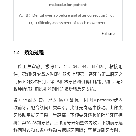
malocclusion patient
A，B：Dental overlap before and after correction； C，
D：Difficulty assessment of tooth movement.
Full size
1.4 矫治过程
口腔卫生宣教。拔除14、24、34、44、18和28。粘接附
件，第1副牙套戴入时即在双侧上颌第一磨牙与第二磨牙之
间植入2枚种植钉，第15和25牙套颊侧剪口粘接舌扣，与2
枚种植钉利用结扎丝刚性连接增强后牙支抗。
第 1~19 副 牙 套， 磨 牙 远 中 备 抗， 同 时V pattern分步内
收前牙，配合颌间Ⅱ类牵引，尖牙先向远中移动。上颌尖
牙移动至拔牙间隙一半距离，下颌尖牙远移解除前牙区拥
挤；第20~38副牙套，上颌前牙开始整体内收，下颌前牙远
移同时35和45近中移动占据拔牙间隙；至第29副牙套时，