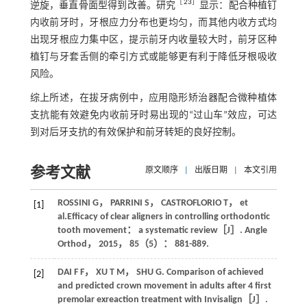
［
23
］
逆旋，垂直骨面型得到改善。研究
显示：配合种植钉
内收前牙时，牙根应力分布也更均匀，而其他内收方式均
出现牙根应力集中区，提示前牙内收量较大时，前牙区种
植钉与牙套舌侧的牵引方式或能够更有利于降低牙根吸收
风险。
综上所述，在拔牙病例中，应用隐形矫治器配合微种植体
支抗能有效避免内收前牙时易出现的“过山车”效应，可达
到对后牙支抗的有效保护和前牙转矩的良好控制。
参考文献
原文顺序
|
出版日期
|
本文引用
ROSSINI
G
，
PARRINI
S
，
CASTROFLORIO
T
， et
[1]
al.Efficacy of clear aligners in controlling orthodontic
tooth movement： a systematic review［J］.
Angle
Orthod
，
2015
，
85
（5）： 881-889.
DAI
F F
，
XU
T M
，
SHU
G
. Comparison of achieved
[2]
and predicted crown movement in adults after 4 first
premolar exreaction treatment with Invisalign［J］.