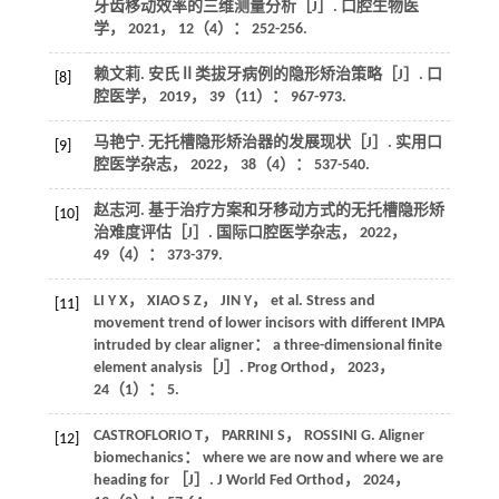
牙齿移动效率的三维测量分析［J］.
口腔生物医
学
，
2021
，
12
（4）： 252-256.
赖文莉. 安氏Ⅱ类拔牙病例的隐形矫治策略［J］.
口
[8]
腔医学
，
2019
，
39
（11）： 967-973.
马艳宁. 无托槽隐形矫治器的发展现状［J］.
实用口
[9]
腔医学杂志
，
2022
，
38
（4）： 537-540.
赵志河. 基于治疗方案和牙移动方式的无托槽隐形矫
[10]
治难度评估［J］.
国际口腔医学杂志
，
2022
，
49
（4）： 373-379.
LI
Y X
，
XIAO
S Z
，
JIN
Y
， et al. Stress and
[11]
movement trend of lower incisors with different IMPA
intruded by clear aligner： a three-dimensional finite
element analysis［J］.
Prog Orthod
，
2023
，
24
（1）： 5.
CASTROFLORIO
T
，
PARRINI
S
，
ROSSINI
G
. Aligner
[12]
biomechanics： where we are now and where we are
heading for ［J］.
J World Fed Orthod
，
2024
，