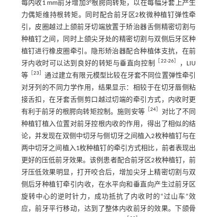
每内收1 mm前牙增加3°根腭向转矩，以在每幅牙套上产生
力偶矩维持根转矩。同时配合前牙区2枚微种植钉弹性牵
引，皮圈越过上颌前牙切端放置于矫治器舌侧精密切割与
种植钉之间，同时上颌尖牙处的精密切割与双侧后牙区种
植钉进行橡皮圈牵引。隐形矫治器配合种植体支抗，在前
［
22
-
26
］
牙内收时可以达到良好的转矩与垂直向控制
，LIU
［
23
］
等
通过建立有限元模型比较在牙套不同位置弹性牵引
对牙列的不同力学作用，结果显示：相较于在切牙唇侧粘
接舌扣，在牙套舌侧剪口越过切端的牵引方式，内收时更
［
24
］
有利于前牙的根腭向转矩控制。施则安等
对比了不同
种植钉植入位置对前牙控根内收的作用，得出了相似的结
论，并发现在双侧中切牙与侧切牙之间植入2枚种植钉与在
两中切牙之间植入1枚种植钉的牵引方式相比，前者表现出
更好的压低前牙效果。该例患者配合前牙区2枚种植钉，前
牙压低效果明显，打开咬合后，增加尖牙上精密切割与双
侧后牙种植钉牵引内收，在水平向和垂直向产生过前牙区
旋转中心的逆时针力，成功抵抗了内收时的“过山车”效
应，前牙平行移动，达到了整体内收前牙的效果。下颌骨