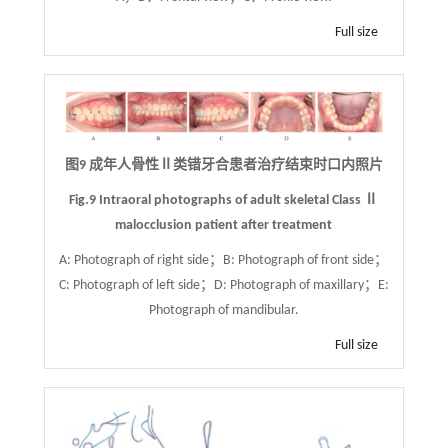
Full size
图9 成年人骨性Ⅱ类错牙合患者治疗结束时口内照片
Fig.9 Intraoral photographs of adult skeletal Class Ⅱ
malocclusion patient after treatment
A: Photograph of right side；B: Photograph of front side；
C: Photograph of left side；D: Photograph of maxillary；E:
Photograph of mandibular.
Full size