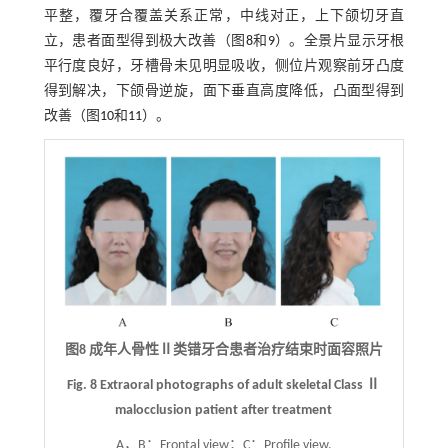
平整，覆牙合覆盖关系正常，中线对正，上下颌切牙直
立，患者面型得到极大改善（图
8
和
9
）。全景片显示牙根
平行度良好，牙槽骨未见明显吸收，侧位片观察前牙凸度
得到解决，下颌骨逆旋，面下垂直高度降低，凸面型得到
改善（图
10
和
11
）。
图8 成年人骨性Ⅱ类错牙合患者治疗结束时面容照片
Fig. 8 Extraoral photographs of adult skeletal Class Ⅱ
malocclusion patient after treatment
A，B：Frontal view；C：Profile view.