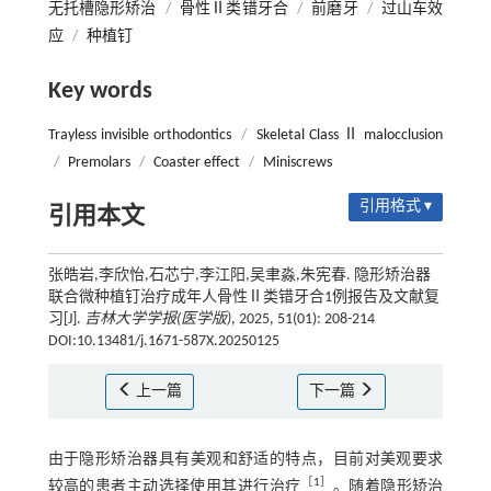
无托槽隐形矫治
/
骨性Ⅱ类错牙合
/
前磨牙
/
过山车效
应
/
种植钉
Key words
Trayless invisible orthodontics
/
Skeletal Class Ⅱ malocclusion
/
Premolars
/
Coaster effect
/
Miniscrews
引用格式 ▾
引用本文
张皓岩,李欣怡,石芯宁,李江阳,吴聿淼,朱宪春. 隐形矫治器
联合微种植钉治疗成年人骨性Ⅱ类错牙合1例报告及文献复
习[J].
吉林大学学报(医学版)
, 2025, 51(01): 208-214
DOI:10.13481/j.1671-587X.20250125
上一篇
下一篇
由于隐形矫治器具有美观和舒适的特点，目前对美观要求
［
1
］
较高的患者主动选择使用其进行治疗
。随着隐形矫治