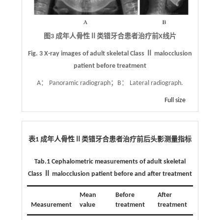
图3 成年人骨性Ⅱ类错牙合患者治疗前X线片
Fig. 3 X-ray images of adult skeletal Class Ⅱ malocclusion
patient before treatment
A： Panoramic radiograph；B： Lateral radiograph.
Full size
表1 成年人骨性Ⅱ类错牙合患者治疗前后头影测量指标
Tab.1 Cephalometric measurements of adult skeletal
Class Ⅱ malocclusion patient before and after treatment
Mean
Before
After
Measurement
value
treatment
treatment