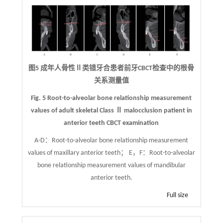
图5 成年人骨性Ⅱ类错牙合患者前牙CBCT检查中的根骨
关系测量值
Fig. 5 Root-to-alveolar bone relationship measurement
values of adult skeletal Class Ⅱ malocclusion patient in
anterior teeth CBCT examination
A-D：Root-to-alveolar bone relationship measurement
values of maxillary anterior teeth； E，F：Root-to-alveolar
bone relationship measurement values of mandibular
anterior teeth.
Full size