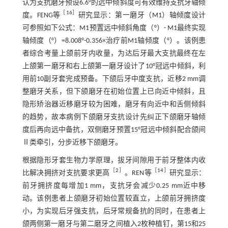
认为支抗磨牙预设6.6°的远中倾斜度可有效维持支抗牙轴倾
［
16
］
度。FENG等
研究显示：第一磨牙（M1）轴倾度设计
可参照如下公式：M1预置远中倾斜角度（°）- M1最终实现
轴倾度（°）=8.008°-0.356×治疗前M1轴倾度（°）。该例患
者综合考量上颌前牙内收量，为达后牙最大支抗最终在左
上颌第一磨牙和右上颌第一磨牙设计了10°冠远中倾斜，利
用前10副牙套完成预备。下颌后牙中度支抗，近移2 mm调
整磨牙关系，但下颌磨牙在初始位置上已向近中倾斜，且
隐形矫治器近移磨牙较为困难，磨牙有向近中和舌侧倾斜
的趋势，故本病例下颌磨牙支抗设计先纠正下颌磨牙轴倾
度后再向远中备抗，双侧磨牙预置15°冠远中倾斜配合颌间
Ⅱ类牵引，分步近移下颌磨牙。
根据隐形牙套生物力学原理，拔牙间隙用于前牙整体内收
［
2
］
［
14
］
比解决拥挤对支抗要求更高
。REN等
研究显示：
前牙拥挤度每增加1 mm，支抗牙会减少0.25 mm近中移
动。该例患者上颌磨牙初始位置较直立，上颌前牙拥挤度
小，为实现后牙强支抗，后牙常规备抗的同时，在患者上
颌两侧第一磨牙与第二磨牙之间植入2枚种植钉，第15和25