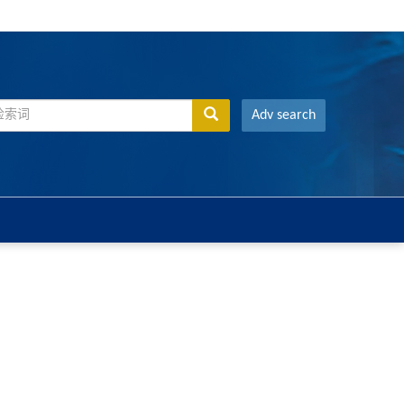
Adv search