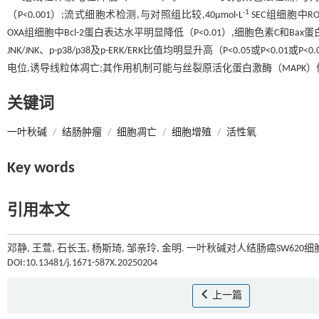
-1
（P<0.001）;流式细胞术检测,与对照组比较,40μmol·L
SEC组细胞中RO
OXA组细胞中Bcl-2蛋白表达水平明显降低（P<0.01）,细胞色素C和Bax蛋
JNK/JNK、p-p38/p38及p-ERK/ERK比值均明显升高（P<0.05或P<0.
电位,诱导线粒体凋亡;其作用机制可能与丝裂原活化蛋白激酶（MAPK
关键词
一叶秋碱
/
结肠肿瘤
/
细胞凋亡
/
细胞增殖
/
活性氧
Key words
引用本文
邓静, 王萱, 石长玉, 杨斯琦, 邹亲玲, 金明. 一叶秋碱对人结肠癌SW62
DOI:10.13481/j.1671-587X.20250204
上一篇