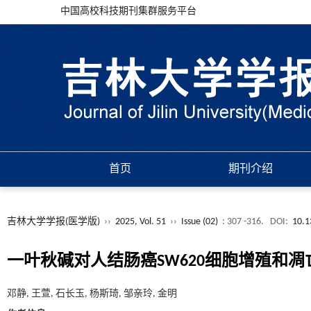
中国高校科技期刊集群服务平台
首页
期刊介绍
吉林大学学报(医学版)
››
2025, Vol. 51
››
Issue (02)
: 307 -316.
DOI:
10.1
一叶秋碱对人结肠癌SW620细胞增殖和
邓静, 王萱, 石长玉, 杨斯琦, 邹亲玲, 金明