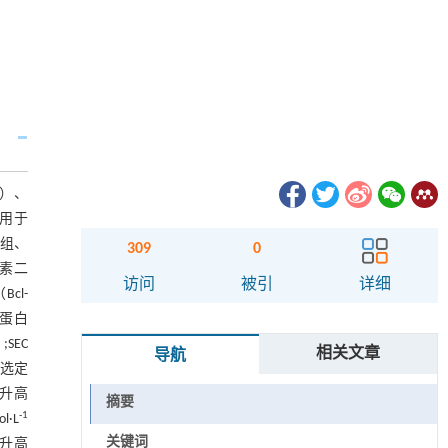
6）、
作用于
C组、
309
0
光素二
访问
被引
详细
cl-
节蛋白
SEC
相关文章
导航
;选定
显升高
摘要
-1
·L
关键词
显升高