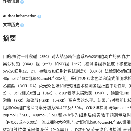
作者信息
+
Author information
+
文章历史
+
摘要
目的:探讨一叶秋碱（SEC）对人结肠癌细胞系SW620细胞凋亡的影响
奥沙利铂（OXA）组（n=7）和SEC组（n=7）,检测各组裸鼠皮下移植瘤体
SW620细胞12、24、48和72 h,细胞计数试剂盒8 （CCK-8）法检测各
-1
-1
40μmol·L
SEC组和40μmol·L
OXA组。采用TUNEL染色法和流式细胞术检
乙酸酯（DCFH-DA）荧光染色法和流式细胞术检测各组细胞中活性氧（ROS）水平
2）、Bcl-2相关X蛋白（Bax）、c-Jun氨基末端激酶（JNK）、磷酸化JN
激酶（ERK）和磷酸化ERK （p-ERK）蛋白表达水平。结果:与对照组比较,SE
-1
组和OXA组肿瘤抑制率分别为20.42%及6.50%。CCK-8法检测,与0μmol·L
-1
-1
20μmol·L
SEC、40μmol·L
SEC和24 h作为细胞后续实验干预剂量及时间。
-1
（P<0.05或P<0.001）;流式细胞术检测,与对照组比较,40μmol·L
SEC组细
SEC组线粒体膜电位降低（P<0.001）。DCFH-DA荧光染色法检测,与对照组