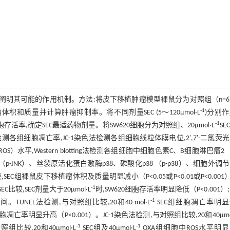
,并阐明其可能的作用机制。方法:将皮下移植肿瘤模型裸鼠分为对照组（n=
-1
积和质量并计算肿瘤抑制率。将不同剂量SEC (5～120μmol·L
)分别
-1
组细胞存活率,确定SEC最适药物剂量。将SW620细胞分为对照组、20μmol·L
SE
测各组细胞凋亡率,JC-1染色法检测各组细胞线粒体膜电位,2',7'-二氯荧
,Western blotting法检测各组细胞中细胞色素C、B细胞淋巴瘤2 （B
K （p-JNK）、丝裂原活化蛋白激酶p38、磷酸化p38 （p-p38）、细胞外调
C组裸鼠皮下移植瘤体积及质量明显减小（P<0.05或P<0.01或P<0.001）;
-1
SEC比较,SEC剂量大于20μmol·L
时,SW620细胞存活率明显降低（P<0.001）
-1
TUNEL法检测,与对照组比较,20和40 mol·L
SEC组细胞凋亡率明
胞凋亡率明显升高（P<0.001）。JC-1染色法检测,与对照组比较,20和40μmol
-1
-1
比较,20和40μmol·L
SEC组及40μmol·L
OXA组细胞中ROS水平明