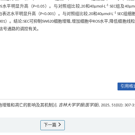
-1
S水平明显升高（P<0.05）。与对照组比较,20和40μmol·L
SEC组及40μmo
-1
白表达水平明显升高（P<0.001）。与对照组比较,20和40μmol·L
SEC组细胞
01或P<0.001）。结论:SEC可抑制SW620细胞增殖,增加细胞中ROS水平,降低细胞线
）信号通路的调控有关。
引用格式
0细胞增殖和凋亡的影响及其机制[J].
吉林大学学报(医学版)
, 2025, 51(02): 307-3
下一篇