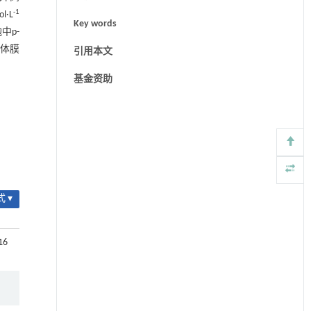
-1
l·L
Key words
中p-
粒体膜
引用本文
基金资助
 ▾
16