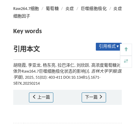
Raw264.7细胞
/
葡萄糖
/
炎症
/
巨噬细胞极化
/
炎症
细胞因子
Key words
引用格式 ▾
引用本文
胡晓霞, 李亚龙, 杨东亮, 拉巴泽仁, 刘欣跃. 高浓度葡萄糖对
体外Raw264.7巨噬细胞极化状态的影响[J].
吉林大学学报(医
学版)
, 2025, 51(02): 403-411 DOI:10.13481/j.1671-
587X.20250214
上一篇
下一篇