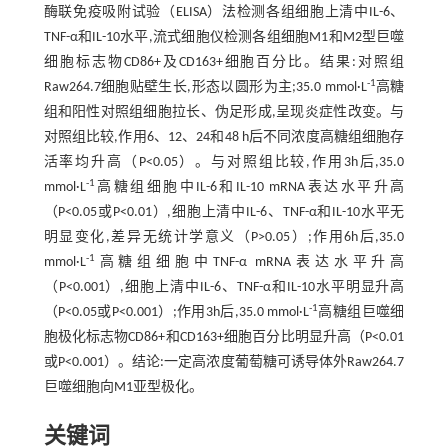
酶联免疫吸附试验（ELISA）法检测各组细胞上清中IL-6、
TNF-α和IL-10水平,流式细胞仪检测各组细胞M1和M2型巨噬
细胞标志物CD86+及CD163+细胞百分比。结果:对照组
-1
Raw264.7细胞贴壁生长,形态以圆形为主;35.0 mmol·L
高糖
组和阳性对照组细胞拉长、伪足形成,呈现炎症性改变。与
对照组比较,作用6、12、24和48 h后不同浓度高糖组细胞存
活率均升高（P<0.05）。与对照组比较,作用3h后,35.0
-1
mmol·L
高糖组细胞中IL-6和IL-10 mRNA表达水平升高
（P<0.05或P<0.01）,细胞上清中IL-6、TNF-α和IL-10水平无
明显变化,差异无统计学意义（P>0.05）;作用6h后,35.0
-1
mmol·L
高糖组细胞中TNF-α mRNA表达水平升高
（P<0.001）,细胞上清中IL-6、TNF-α和IL-10水平明显升高
-1
（P<0.05或P<0.001）;作用3h后,35.0 mmol·L
高糖组巨噬细
胞极化标志物CD86+和CD163+细胞百分比明显升高（P<0.01
或P<0.001）。结论:一定高浓度葡萄糖可诱导体外Raw264.7
巨噬细胞向M1亚型极化。
关键词