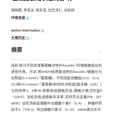
胡晓霞, 李亚龙, 杨东亮, 拉巴泽仁, 刘欣跃
作者信息
+
Author information
+
文章历史
+
摘要
目的:探讨不同浓度葡萄糖对体外Raw264.7巨噬细胞极化的
诱导作用。方法:将DMEM培养基培养的Raw264.7细胞分为
-1
对照组(5.5 mmol·L
葡萄糖)、不同浓度高糖组(15.0、25.0、
-1
35.0和45.0 mmol·L
葡萄糖)和阳性对照组[脂多糖（LPS）],
分别培养3、6和9h,观察各组细胞形态,细胞计数试剂盒8
（CCK-8）法检测各组细胞存活率,实时荧光定量PCR （RT-
qPCR）法检测各组细胞中白细胞介素6 （IL-6）、肿瘤坏死
因子α （TNF-α）和白细胞介素10 （IL-10） mRNA表达水平,