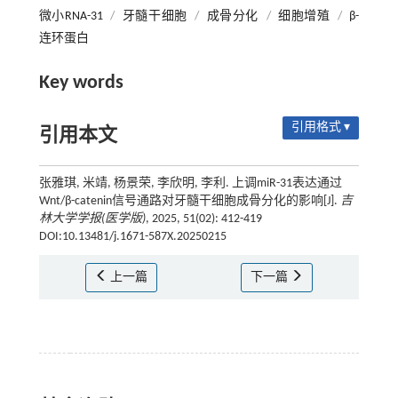
微小RNA-31
/
牙髓干细胞
/
成骨分化
/
细胞增殖
/
β-
连环蛋白
Key words
引用格式 ▾
引用本文
张雅琪, 米靖, 杨景荣, 李欣明, 李利. 上调miR-31表达通过
Wnt/β-catenin信号通路对牙髓干细胞成骨分化的影响[J].
吉
林大学学报(医学版)
, 2025, 51(02): 412-419
DOI:10.13481/j.1671-587X.20250215
上一篇
下一篇