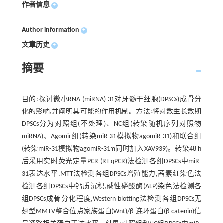
作者信息
+
Author information
+
文章历史
+
摘要
目的:探讨微小RNA (miRNA)-31对牙髓干细胞(DPSCs)成骨分
化的影响,并阐明其可能的作用机制。方法:将对数生长数期
DPSCs分为对照组(不处理)、NC组(转染随机序列对照物
miRNA)、Agomir组(转染miR-31模拟物agomiR-31)和联合组
(转染miR-31模拟物agomiR-31m同时加入XAV939)。转染48 h
后采用实时荧光定量PCR (RT-qPCR)法检测各组DPSCs中miR-
31表达水平,MTT法检测各组DPSCs增殖能力,茜素红染色法
检测各组DPSCs中钙质沉积,碱性磷酸酶(ALP)染色法检测各
组DPSCs成骨分化程度,Western blotting法检测各组DPSCs无
翅型MMTV整合位点家族蛋白(Wnt)/β-连环蛋白(β-catenin)信