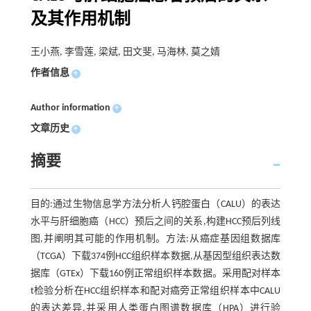
及其作用机制
王小燕, 李雪莲, 梁斌, 田文斐, 马海林, 莫之婧
作者信息
+
Author information
+
文章历史
+
摘要
目的:通过生物信息学方法分析人钙腔蛋白（CALU）的表达
水平与肝细胞癌（HCC）预后之间的关系,构建HCC预后列线
图,并阐明其可能的作用机制。方法:从癌症基因组数据库
（TCGA）下载374例HCC组织样本数据,从基因型组织表达数
据库（GTEx）下载160例正常组织样本数据。采用配对样本
t检验分析在HCC组织样本和配对癌旁正常组织样本中CALU
的表达差异,并采用人类蛋白图谱数据库（HPA）进行验