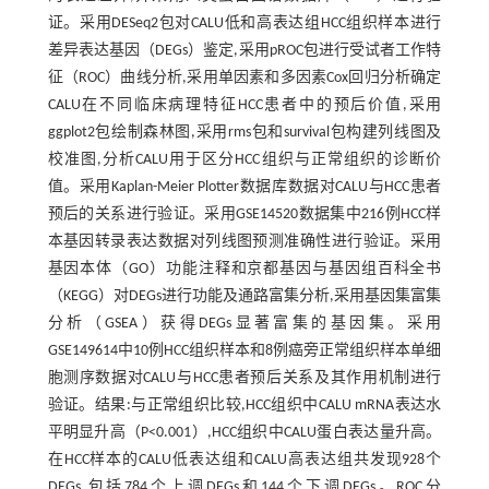
证。采用DESeq2包对CALU低和高表达组HCC组织样本进行
差异表达基因（DEGs）鉴定,采用pROC包进行受试者工作特
征（ROC）曲线分析,采用单因素和多因素Cox回归分析确定
CALU在不同临床病理特征HCC患者中的预后价值,采用
ggplot2包绘制森林图,采用rms包和survival包构建列线图及
校准图,分析CALU用于区分HCC组织与正常组织的诊断价
值。采用Kaplan-Meier Plotter数据库数据对CALU与HCC患者
预后的关系进行验证。采用GSE14520数据集中216例HCC样
本基因转录表达数据对列线图预测准确性进行验证。采用
基因本体（GO）功能注释和京都基因与基因组百科全书
（KEGG）对DEGs进行功能及通路富集分析,采用基因集富集
分析（GSEA）获得DEGs显著富集的基因集。采用
GSE149614中10例HCC组织样本和8例癌旁正常组织样本单细
胞测序数据对CALU与HCC患者预后关系及其作用机制进行
验证。结果:与正常组织比较,HCC组织中CALU mRNA表达水
平明显升高（P<0.001）,HCC组织中CALU蛋白表达量升高。
在HCC样本的CALU低表达组和CALU高表达组共发现928个
DEGs,包括784个上调DEGs和144个下调DEGs。ROC分