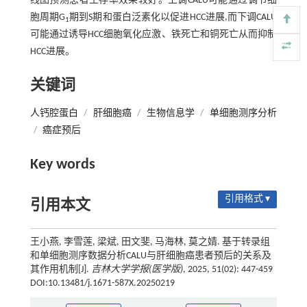
线图预测患者生存率效果较好。上调CALU可能通过调节细
胞周期G
期到S期和蛋白泛素化以促进HCC进展,而下调CALU
1
可能通过诱导HCC细胞氧化应激、铁死亡和铜死亡从而抑制
HCC进展。
关键词
人钙腔蛋白
/
肝细胞癌
/
生物信息学
/
单细胞测序分析
/
癌症预后
Key words
引用格式 ▾
引用本文
王小燕, 李雪莲, 梁斌, 田文斐, 马海林, 莫之婧. 基于转录组
和单细胞测序数据分析CALU与肝细胞癌患者预后的关系及
其作用机制[J].
吉林大学学报(医学版)
, 2025, 51(02): 447-459
DOI:10.13481/j.1671-587X.20250219