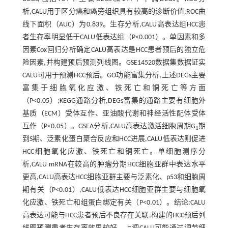
析,CALU用于区分癌和癌旁组织具有较高的诊断价值,ROC曲
线下面积（AUC）为0.839。生存分析,CALU高表达组HCC患
者生存率明显低于CALU低表达组（P<0.001）。单因素和多
因素Cox回归分析确定CALU高表达是HCC患者预后的独立危
险因素,并构建预后预测列线图。GSE14520数据集数据证实
CALU可用于预测HCC预后。GO功能富集分析,上述DEGs主要
富集于细胞氧化应激、铁死亡和铜死亡等方面
（P<0.05）;KEGG通路分析,DEGs富集的通路主要有细胞外
基质（ECM）受体互作、亚油酸代谢和神经活性配体受体
互作（P<0.05）。GSEA分析,CALU高表达激活细胞周期G
期
1
到S期、泛素化蛋白聚合反应和HCC进展,CALU低表达则促进
HCC细胞氧化应激、铁死亡和铜死亡。单细胞测序分
析,CALU mRNA在较高的肿瘤分期HCC细胞亚群中表达水平
更高,CALU高表达HCC细胞亚群主要与泛素化、p53和细胞周
期有关（P<0.01）,CALU低表达HCC细胞亚群主要与细胞氧
化应激、铁死亡和组蛋白绑定有关（P<0.01）。结论:CALU
高表达可能与HCC患者预后不良存在关联,构建的HCC预后列