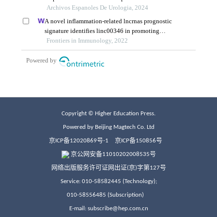
Copyright © Higher Education Press.
Powered by Beijing Magtech Co. Ltd
京ICP备12020869号-1
京ICP备150856号
京公网安备11010202008535号
网络出版服务许可证网出证(京)字第127号
Service: 010-58582445 (Technology);
010-58556485 (Subscription)
E-mail: subscribe@hep.com.cn