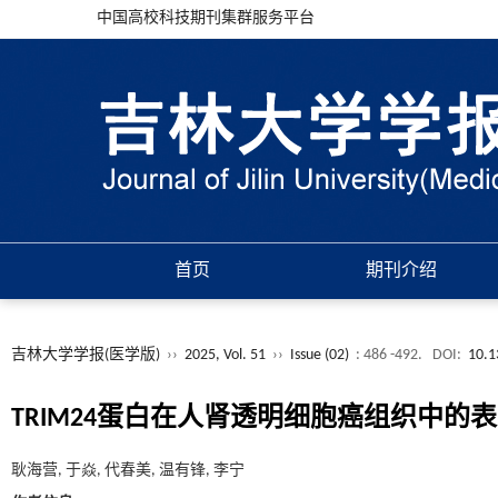
中国高校科技期刊集群服务平台
首页
期刊介绍
吉林大学学报(医学版)
››
2025, Vol. 51
››
Issue (02)
: 486 -492.
DOI:
10.1
TRIM24蛋白在人肾透明细胞癌组织中的
耿海营, 于焱, 代春美, 温有锋, 李宁