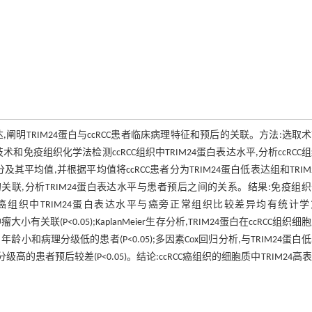
的表达,阐明TRIM24蛋白与ccRCC患者临床病理特征和预后的关联。方法:选取
和免疫组织化学法检测ccRCC组织中TRIM24蛋白表达水平,分析ccRCC
及其平均值,并根据平均值将ccRCC患者分为TRIM24蛋白低表达组和TRIM
关联,分析TRIM24蛋白表达水平与患者预后之间的关系。结果:免疫组
,且癌组织中TRIM24蛋白表达水平与癌旁正常组织比较差异均有统计
小有关联(P<0.05);KaplanMeier生存分析,TRIM24蛋白在ccRCC组织细
和病理分级低的患者(P<0.05);多因素Cox回归分析,与TRIM24蛋白
高的患者预后较差(P<0.05)。结论:ccRCC癌组织的细胞质中TRIM24高