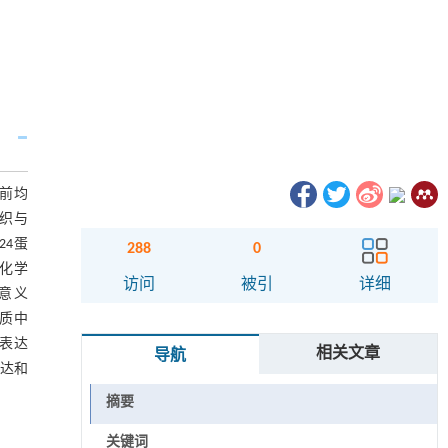
术前均
组织与
24蛋
288
0
织化学
访问
被引
详细
学意义
胞质中
低表达
相关文章
导航
表达和
摘要
关键词