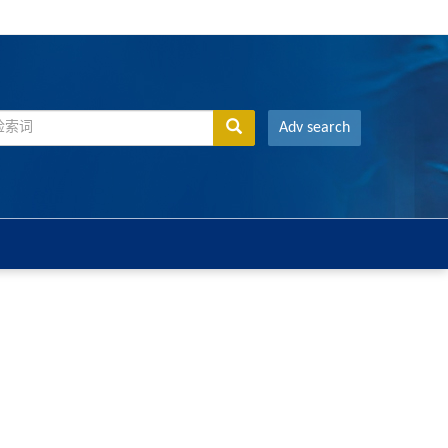
Adv search