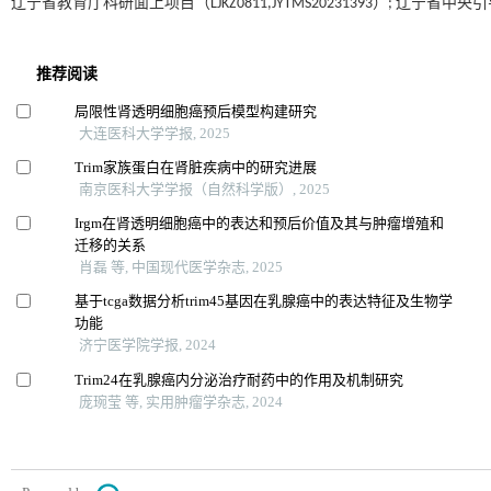
辽宁省教育厅科研面上项目（LJKZ0811,JYTMS20231393）; 辽宁省中央引