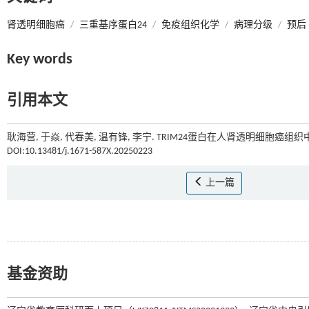
肾透明细胞癌
/
三重基序蛋白24
/
免疫组织化学
/
病理分级
/
预后
Key words
引用本文
耿海营, 于焱, 代春美, 温有锋, 李宁. TRIM24蛋白在人肾透明细胞癌组
DOI:10.13481/j.1671-587X.20250223
上一篇
基金资助