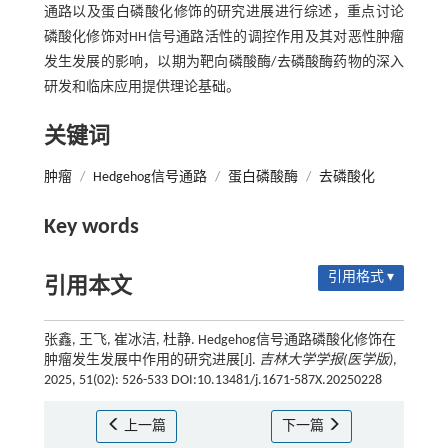
通路以及蛋白磷酸化修饰的研究进展进行综述，重点讨论
磷酸化修饰对HH信号通路活性的调控作用及其对恶性肿瘤
发生发展的影响，以期为靶向磷酸酶/去磷酸酶药物的深入
研发和临床应用提供理论基础。
关键词
肿瘤
/
Hedgehog信号通路
/
蛋白磷酸酶
/
去磷酸化
Key words
引用格式 ▾
引用本文
张鑫, 王飞, 崔冰洁, 杜静. Hedgehog信号通路磷酸化修饰在
肿瘤发生发展中作用的研究进展[J].
吉林大学学报(医学版)
,
2025, 51(02): 526-533 DOI:10.13481/j.1671-587X.20250228
上一篇
下一篇