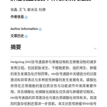
张鑫, 王飞, 崔冰洁, 杜静
作者信息
+
Author information
+
文章历史
+
摘要
Hedgehog (HH)信号通路参与脊椎动物和无脊椎动物的诸多
发育过程，包括胚胎发生、干细胞更新、组织再生、肿瘤
的发生发展及化疗耐药等。HH信号通路中关键组分的过度
激活和异常表达与多种恶性肿瘤的发生发展有关。磷酸化
修饰在正常细胞的蛋白质活性与功能调节中发挥重要作
用，并且磷酸化-去磷酸化级联反应失调与肿瘤密切相关。
HH信号通路的异常激活也与蛋白质磷酸化修饰有关，其调
控的复杂机制还需进一步探索。本文对恶性肿瘤中HH信号