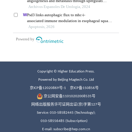
Copyright © Higher Education Press.
Powered by Beijing Magtech Co. Ltd
京ICP备12020869号-1
京ICP备150856号
京公网安备11010202008535号
网络出版服务许可证网出证(京)字第127号
Service: 010-58582445 (Technology);
010-58556485 (Subscription)
E-mail: subscribe@hep.com.cn