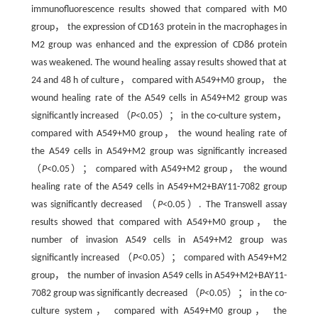
immunofluorescence results showed that compared with M0
group， the expression of CD163 protein in the macrophages in
M2 group was enhanced and the expression of CD86 protein
was weakened. The wound healing assay results showed that at
24 and 48 h of culture， compared with A549+M0 group， the
wound healing rate of the A549 cells in A549+M2 group was
significantly increased （
P
<0.05）； in the co-culture system，
compared with A549+M0 group， the wound healing rate of
the A549 cells in A549+M2 group was significantly increased
（
P
<0.05）； compared with A549+M2 group， the wound
healing rate of the A549 cells in A549+M2+BAY11-7082 group
was significantly decreased （
P
<0.05）. The Transwell assay
results showed that compared with A549+M0 group， the
number of invasion A549 cells in A549+M2 group was
significantly increased （
P
<0.05）； compared with A549+M2
group， the number of invasion A549 cells in A549+M2+BAY11-
7082 group was significantly decreased （
P
<0.05）； in the co-
culture system， compared with A549+M0 group， the