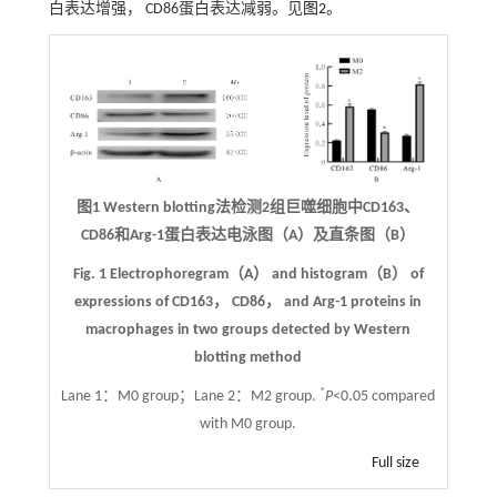
白表达增强， CD86蛋白表达减弱。见
图2
。
图1 Western blotting法检测2组巨噬细胞中CD163、
CD86和Arg-1蛋白表达电泳图（A）及直条图（B）
Fig. 1 Electrophoregram（A） and histogram（B） of
expressions of CD163， CD86， and Arg-1 proteins in
macrophages in two groups detected by Western
blotting method
*
Lane 1：M0 group；Lane 2：M2 group.
P
<0.05 compared
with M0 group.
Full size