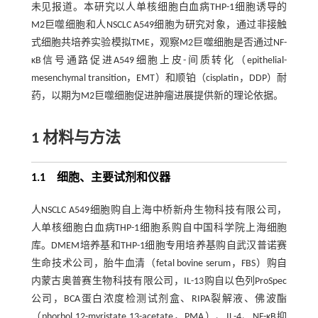
未见报道。本研究以人单核细胞白血病THP-1细胞诱导的
M2巨噬细胞和人NSCLC A549细胞为研究对象，通过非接触
式细胞共培养实验模拟TME，观察M2巨噬细胞是否通过NF-
κB信号通路促进A549细胞上皮-间质转化（epithelial-
mesenchymal transition，EMT）和顺铂（cisplatin，DDP）耐
药，以期为M2巨噬细胞促进肿瘤进展提供新的理论依据。
1 材料与方法
1.1 细胞、主要试剂和仪器
人NSCLC A549细胞购自上海中桥新舟生物科技有限公司，
人单核细胞白血病THP-1细胞系购自中国科学院上海细胞
库。DMEM培养基和THP-1细胞专用培养基购自武汉普诺赛
生命技术公司，胎牛血清（fetal bovine serum，FBS）购自
内蒙古奥普赛生物科技有限公司，IL-13购自以色列ProSpec
公司，BCA蛋白浓度检测试剂盒、RIPA裂解液、佛波酯
（phorbol 12-myristate 13-acetate，PMA）、IL-4、NF-κB抑