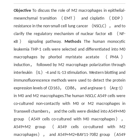
Objective
To discuss the role of M2 macrophages in epithelial-
mesenchymal transition （EMT） and cisplatin （DDP）
resistance in the non-small cell lung cancer （NSCLC）， and to
clarify the regulatory mechanism of nuclear factor κB （NF-
κB） signaling pathway.
Methods
The human monocytic
leukemia THP-1 cells were selected and differentiated into M0
macrophages by phorbol myristate acetate （PMA）
induction， followed by M2 macrophage polarization through
interleukin （IL）-4 and IL-13 stimulation. Western blotting and
immunofluorescence methods were used to detect the protein
expression levels of CD163， CD86， and arginase-1 （Arg-1）
in M0 and M2 macrophages.The human NSCLC A549 cells were
co-cultured non-contactly with M0 or M2 macrophages in
Transwell chambers， and the cells were divided into A549+M0
group （A549 cells co-cultured with M0 macrophages），
A549+M2 group （A549 cells co-cultured with M2
macrophages）， and A549+M2+BAY11-7082 group （A549