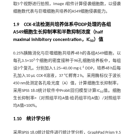
取5个视野进行拍照，Image J软件计算侵袭细胞数，以侵袭
细胞数代表与巨噬细胞共培养的A549细胞侵袭能力。
1.9 CCK-8法检测共培养体系中DDP处理的各组
A549细胞生长抑制率和半数抑制浓度（half
maximal inhibitory concentration，IC
）值
50
0.25%胰酶消化与巨噬细胞共培养48 h的各组A549细胞，以
3
每孔3.5×10
个细胞的密度接种于96孔细胞培养板中，每组
-1
设3个复孔。分别加入1.25~40.00 mg·L
DDP，培养48 h后每
孔加入10 µL CCK-8溶液，37 ℃孵育2 h。采用酶标仪于波长
450 nm处测定各孔吸光度（A）值，计算细胞生长抑制率，
采用SPSS 18.0统计软件中Probit回归模型计算IC
值。细胞
50
生长抑制率=（对照组平均A值-给药组平均A值）/对照组平
均A值×100%。
1.10 统计学分析
采用SPSS 18.0统计软件进行统计学分析，GraphPad Prism 9.5