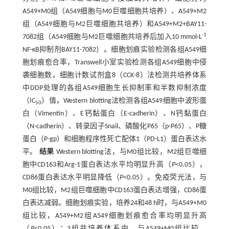
A549+M0组（A549细胞与M0巨噬细胞共培养）、A549+M2
组（A549细胞与M2巨噬细胞共培养）和A549+M2+BAY11-
-1
7082组（A549细胞与M2巨噬细胞共培养后加入10 mmol·L
NF-κB抑制剂BAY11-7082）。细胞划痕实验检测各组A549细
胞划痕愈合率，Transwell小室实验检测各组A549细胞中侵
袭细胞数，细胞计数试剂盒8（CCK-8）法检测共培养体系
中DDP处理的各组A549细胞生长抑制率和半数抑制浓度
（IC
）值，Western blotting法检测各组A549细胞中波形蛋
50
白（Vimentin）、E钙黏蛋白（E-cadherin）、N钙黏蛋白
（N-cadherin）、转录因子Snail、磷酸化P65（p-P65）、P糖
蛋白（P-gp）和细胞程序性死亡配体1（PD-L1）蛋白表达水
平。
结果
Western blotting法，与M0组比较，M2组巨噬细
胞中CD163和Arg-1蛋白表达水平均明显升高（
P
<0.05），
CD86蛋白表达水平明显降低（
P
<0.05）。免疫荧光法，与
M0组比较，M2组巨噬细胞中CD163蛋白表达增强，CD86蛋
白表达减弱。细胞划痕实验，培养24和48 h时，与A549+M0
组比较，A549+M2组A549细胞划痕愈合率均明显升高
（
P
<0.05）；3组共培养体系中，与A549+M0组比较，