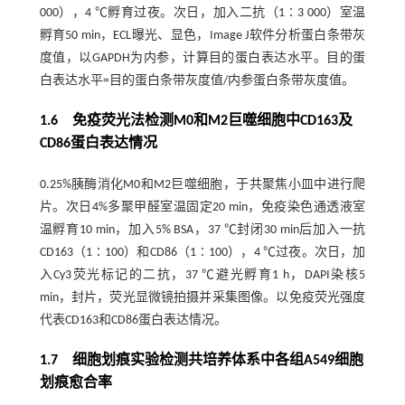
000），4 ℃孵育过夜。次日，加入二抗（1∶3 000）室温
孵育50 min，ECL曝光、显色，Image J软件分析蛋白条带灰
度值，以GAPDH为内参，计算目的蛋白表达水平。目的蛋
白表达水平=目的蛋白条带灰度值/内参蛋白条带灰度值。
1.6 免疫荧光法检测M0和M2巨噬细胞中CD163及
CD86蛋白表达情况
0.25%胰酶消化M0和M2巨噬细胞，于共聚焦小皿中进行爬
片。次日4%多聚甲醛室温固定20 min，免疫染色通透液室
温孵育10 min，加入5% BSA，37 ℃封闭30 min后加入一抗
CD163（1∶100）和CD86（1∶100），4 ℃过夜。次日，加
入Cy3荧光标记的二抗，37 ℃避光孵育1 h，DAPI染核5
min，封片，荧光显微镜拍摄并采集图像。以免疫荧光强度
代表CD163和CD86蛋白表达情况。
1.7 细胞划痕实验检测共培养体系中各组A549细胞
划痕愈合率