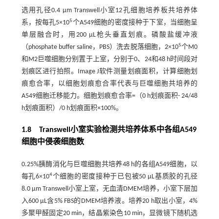
选用孔径0.4 µm Transwell小室12孔细胞培养板共培养体
5
系，按每孔5×10
个A549细胞的密度接种于下室，当细胞呈
单层融合时，用200 µL枪头垂直划痕。磷酸盐缓冲液
5
（phosphate buffer saline，PBS）洗去脱落细胞，2×10
个M0
和M2巨噬细胞分别置于上室，分别于0、24和48 h时间段对
划痕区进行拍照。Image J软件测量划痕面积，计算细胞划
痕愈合率，以细胞划痕愈合率代表与巨噬细胞共培养的
A549细胞迁移能力。细胞划痕愈合率=（0 h划痕面积- 24/48
h划痕面积）/0 h划痕面积×100%。
1.8 Transwell小室实验检测共培养体系中各组A549
细胞中侵袭细胞数
0.25%胰酶消化与巨噬细胞共培养48 h的各组A549细胞，以
4
每孔6×10
个细胞的密度接种于已包被50 µL基质胶的孔径
8.0 μm Transwell小室上室，无血清DMEM培养，小室下层加
入600 µL含5% FBS的DMEM培养液。培养20 h取出小室，4%
多聚甲醛固定20 min，结晶紫染色10 min，显微镜下随机选