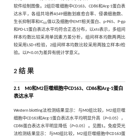
软件绘制图像。2组巨噬细胞中CD163、CD86和Arg-1蛋白表
达水平，各组共培养A549细胞划痕愈合率、侵袭细胞数、
生长抑制率和IC
值以及细胞中EMT相关蛋白、p-P65、P-gp
50
和PD-L1蛋白表达水平均符合正态分布，以
x
±
s
表示，多组间
样本均数比较采用单因素方差分析，组间样本均数两两比
较采用LSD-
t
检验，2组间样本均数比较采用两独立样本
t
检
验。以
P
<0.05为差异有统计学意义。
2 结 果
2.1 M0和M2巨噬细胞中CD163、CD86和Arg-1蛋白
表达水平
Western blotting法检测结果显示：与M0组比较，M2组巨噬
细胞中CD163和Arg-1蛋白表达水平均明显升高（
P
<0.05），
CD86蛋白表达水平明显降低（
P
<0.05）。见
图1
。免疫荧光
法检测结果显示：与M0组比较，M2组巨噬细胞中CD163蛋