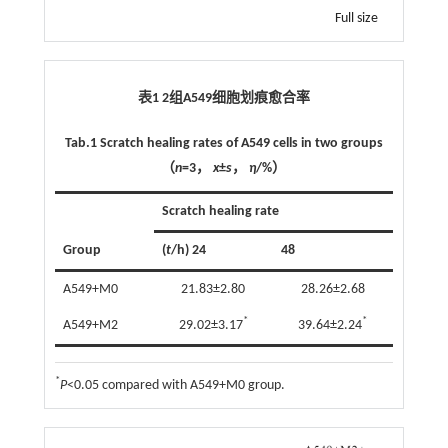
Full size
表1 2组A549细胞划痕愈合率
Tab.1
Scratch healing rates of A549 cells in two groups
（
n
=3，
x
±
s
，
η
/%）
Scratch healing rate
Group
(
t
/h) 24
48
A549+M0
21.83±2.80
28.26±2.68
*
*
A549+M2
29.02±3.17
39.64±2.24
*
P
<0.05 compared with A549+M0 group.