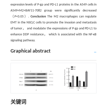
expression levels of P-gp and PD-L1 proteins in the A549 cells in
A549+M2+BAY11-7082 group were significantly decreased
（
P
<0.05）.
Conclusion
The M2 macrophages can regulate
EMT in the NSCLC cells to promote the invasion and metastasis
of tumor， and modulate the expressions of P-gp and PD-L1 to
enhance DDP resistance， which is associated with the NF-κB
signaling pathway.
Graphical abstract
关键词