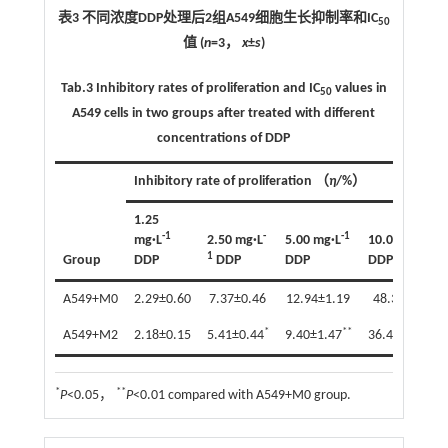
表3 不同浓度DDP处理后2组A549细胞生长抑制率和IC
50
值 (
n
=3，
x
±
s
)
Tab.3
Inhibitory rates of proliferation and IC
values in
50
A549 cells in two groups after treated with different
concentrations of DDP
Inhibitory rate of proliferation （
η
/%）
1.25
-1
-
-1
-1
mg·L
2.50 mg·L
5.00 mg·L
10.00 mg·L
1
Group
DDP
DDP
DDP
DDP
A549+M0
2.29±0.60
7.37±0.46
12.94±1.19
48.34±2.18
*
**
**
A549+M2
2.18±0.15
5.41±0.44
9.40±1.47
36.43±3.36
*
**
P
<0.05，
P
<0.01 compared with A549+M0 group.