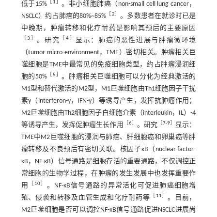
［
1
］
低于15%
。非小细胞肺癌（non-small cell lung cancer，
［
2
］
NSCLC）约占肺癌的80%~85%
。多数患者在就诊时已是
中晚期，肿瘤转移和化疗耐药是影响其预后的主要原因
［
3
］
［
4
］
。研究
显示：肺癌的恶性进展与肿瘤微环境
（tumor micro-environment，TME）密切相关。肿瘤相关巨
噬细胞是TME中最常见的免疫细胞类型，约占肿瘤浸润细
［
5
］
胞的50%
。肿瘤相关巨噬细胞可以分化为经典激活的
M1型和替代激活的M2型，M1巨噬细胞由Th1细胞因子干扰
素γ（interferon-γ，IFN-γ）等诱导产生，发挥抗肿瘤作用；
M2巨噬细胞由Th2细胞因子白细胞介素（interleukin，IL）-4
［
6
］
［
7
-
9
］
等诱导产生，发挥促肿瘤生长作用
。研究
显示：
TME中M2巨噬细胞的浸润与肺癌、肝细胞癌和卵巢癌等肿
瘤转移及不良预后有密切关联。核因子κB（nuclear factor-
κB，NF-κB）信号通路是细胞存活的重要通路，不仅调控正
常细胞的生物学过程，在肿瘤的发生发展中也发挥重要作
［
10
］
用
。NF-κB信号通路的异常活化可促进肺癌细胞增
［
11
］
殖、侵袭和转移及血管生成和化疗耐药等
。目前，
M2巨噬细胞是否可以调控NF-κB信号通路促进NSCLC进展尚