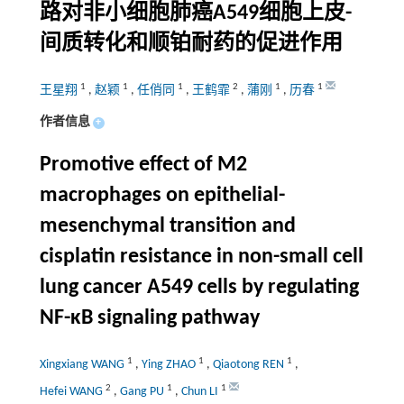
路对非小细胞肺癌A549细胞上皮-
间质转化和顺铂耐药的促进作用
1
1
1
2
1
1
王星翔
,
赵颖
,
任俏同
,
王鹤霏
,
蒲刚
,
历春
作者信息
+
Promotive effect of M2
macrophages on epithelial-
mesenchymal transition and
cisplatin resistance in non-small cell
lung cancer A549 cells by regulating
NF-
κ
B signaling pathway
1
1
1
Xingxiang WANG
,
Ying ZHAO
,
Qiaotong REN
,
2
1
1
Hefei WANG
,
Gang PU
,
Chun LI