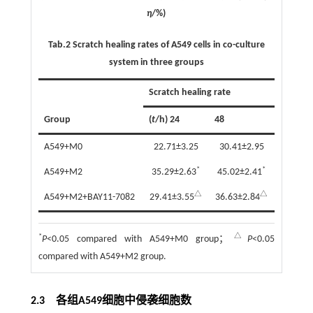
η
/%)
Tab.2
Scratch healing rates of A549 cells in co-culture
system in three groups
Scratch healing rate
Group
(
t
/h) 24
48
A549+M0
22.71±3.25
30.41±2.95
*
*
A549+M2
35.29±2.63
45.02±2.41
△
△
A549+M2+BAY11-7082
29.41±3.55
36.63±2.84
*
△
P
<0.05 compared with A549+M0 group；
P
<0.05
compared with A549+M2 group.
2.3 各组A549细胞中侵袭细胞数