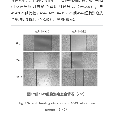
养体系中，培养24和48 h时，与A549+M0组比较，A549+M2
组A549细胞划痕愈合率均明显升高（
P
<0.05）；与
A549+M2组比较，A549+M2+BAY11-7082组A549细胞划痕愈
合率均明显降低（
P
<0.05）。见
图4
和
表2
。
图3
2组A549细胞划痕愈合情况（
×
40）
Fig. 3
Scratch healing situations of A549 cells in two
groups （
×
40）