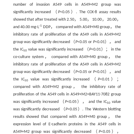
number of invasion A549 cells in A549+M2 group was
significantly increased （
P
<0.05）. The CCK-8 assay results
showed that after treated with 2.50， 5.00， 10.00， 20.00，
-1
and 40.00 mg·L
DDP， compared with A549+M0 group， the
inhibitory rate of proliferation of the A549 cells in A549+M2
group was significantly decreased （
P
<0.05 or
P
<0.01）， and
the IC
value was significantly increased （
P
<0.01）； in the
50
co-culture system， compared with A549+M0 group， the
inhibitory rate of proliferation of the A549 cells in A549+M2
group was significantly decreased （
P
<0.05 or
P
<0.01）， and
the IC
value was significantly increased （
P
<0.01）；
50
compared with A549+M2 group， the inhibitory rate of
proliferation of the A549 cells in A549+M2+BAY11-7082 group
was significantly increased （
P
<0.05）， and the IC
value
50
was significantly decreased （
P
<0.05）. The Western blotting
results showed that compared with A549+M0 group， the
expression level of E-cadherin proteins in the A549 cells in
A549+M2 group was significantly decreased （
P
<0.05），