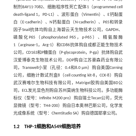
制剂BAY11-7082、细胞程序性死亡配体1（programmed cell
death-ligand 1，PD-L1）、波形蛋白（Vimentin）、E钙黏蛋
白（E-cadherin）、N钙黏蛋白（N-cadherin）、P65和转录
因子Snail抗体均购自上海碧云天生物技术公司，GAPDH、
磷酸化P65（phosphorylated P65，p-P65）、精氨酸酶
1（arginase-1，Arg-1）和CD86抗体购自成都正能生物技术
公司，CD163和P糖蛋白（P-glycoprotein，P-gp）抗体购自武
汉爱博泰克生物技术公司，DDP购自江苏豪森药业有限公
司，Transwell小室（孔径：0.4和8.0 µm）购自美国Corning
公司，细胞计数试剂盒8（cell counting kit-8，CCK-8）购自
武汉赛唯尔生物科技有限公司，Matrigel胶购自美国BD公
司，ECL发光显色剂购自苏州莫纳生物科技公司。多功能酶
标仪（型号：Infinite M200 pro）购自瑞士Tecan公司，荧光
显微镜（型号：TH4-200）购自日本奥林巴斯公司，化学发
光成像系统（型号：ChemStudio SA）购自德国耶拿公司。
1.2 THP-1细胞和A549细胞培养