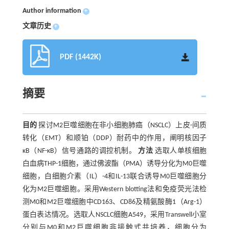
Author information
+
文章历史
+
PDF (1442K)
摘要
目的
探讨M2巨噬细胞在非小细胞肺癌（NSCLC）上皮-间质
转化（EMT）和顺铂（DDP）耐药中的作用，阐明核因子
κB（NF-κB）信号通路的调控机制。
方法
选取人单核细胞
白血病THP-1细胞，通过佛波酯（PMA）诱导分化为M0巨噬
细胞，白细胞介素（IL）-4和IL-13联合诱导M0巨噬细胞分
化为M2巨噬细胞。采用Western blotting法和免疫荧光法检
测M0和M2巨噬细胞中CD163、CD86及精氨酸酶1（Arg-1）
蛋白表达情况。选取人NSCLC细胞A549，采用Transwell小室
分别与M0和M2巨噬细胞非接触式共培养，细胞分为