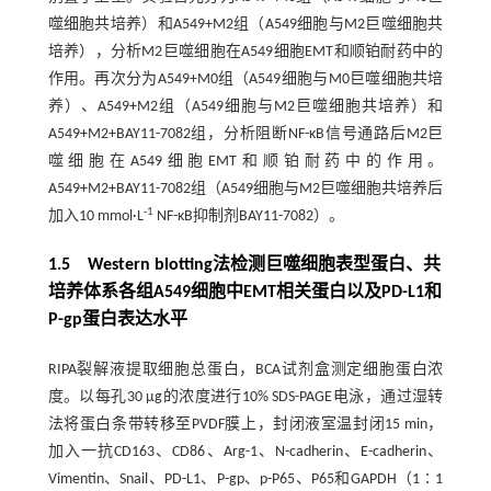
噬细胞共培养）和A549+M2组（A549细胞与M2巨噬细胞共
培养），分析M2巨噬细胞在A549细胞EMT和顺铂耐药中的
作用。再次分为A549+M0组（A549细胞与M0巨噬细胞共培
养）、A549+M2组（A549细胞与M2巨噬细胞共培养）和
A549+M2+BAY11-7082组，分析阻断NF-κB信号通路后M2巨
噬细胞在A549细胞EMT和顺铂耐药中的作用。
A549+M2+BAY11-7082组（A549细胞与M2巨噬细胞共培养后
-1
加入10 mmol·L
NF-κB抑制剂BAY11-7082）。
1.5 Western blotting法检测巨噬细胞表型蛋白、共
培养体系各组A549细胞中EMT相关蛋白以及PD-L1和
P-gp蛋白表达水平
RIPA裂解液提取细胞总蛋白，BCA试剂盒测定细胞蛋白浓
度。以每孔30 µg的浓度进行10% SDS-PAGE电泳，通过湿转
法将蛋白条带转移至PVDF膜上，封闭液室温封闭15 min，
加入一抗CD163、CD86、Arg-1、N-cadherin、E-cadherin、
Vimentin、Snail、PD-L1、P-gp、p-P65、P65和GAPDH（1∶1