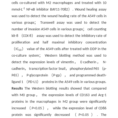
cells co-cultured with M2 macrophages and treated with 10
-1
mmol·L
NF-κB inhibitor BAY11-7082）. Wound healing assay
was used to detect the wound healing rate of the A549 cells in
various groups； Transwell assay was used to detect the
number of invasion A549 cells in various groups； cell counting
kit-8 （CCK-8） assay was used to detect the inhibitory rate of
proliferation and half maximal inhibitory concentration
（IC
） value of the A549 cells after treated with DDP in the
50
co-culture system； Western blotting method was used to
detect the expression levels of vimentin， E-cadherin， N-
cadherin， transcription factor Snail， phosphorylated P65 （p-
P65）， P-glycoprotein （P-gp）， and programmed death-
ligand 1 （PD-L1） proteins in the A549 cells in various groups.
Results
The Western blotting results showed that compared
with M0 group， the expression levels of CD163 and Arg-1
proteins in the macrophages in M2 group were significantly
increased （
P
<0.05）， while the expression level of CD86
protein was significantly decreased （
P
<0.05）. The