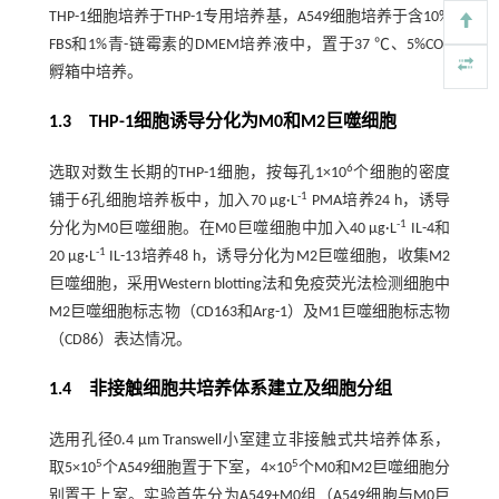
THP-1细胞培养于THP-1专用培养基，A549细胞培养于含10%
FBS和1%青-链霉素的DMEM培养液中，置于37 ℃、5%CO
2
孵箱中培养。
1.3 THP-1细胞诱导分化为M0和M2巨噬细胞
6
选取对数生长期的THP-1细胞，按每孔1×10
个细胞的密度
-1
铺于6孔细胞培养板中，加入70 μg·L
PMA培养24 h，诱导
-1
分化为M0巨噬细胞。在M0巨噬细胞中加入40 μg·L
IL-4和
-1
20 μg·L
IL-13培养48 h，诱导分化为M2巨噬细胞，收集M2
巨噬细胞，采用Western blotting法和免疫荧光法检测细胞中
M2巨噬细胞标志物（CD163和Arg-1）及M1巨噬细胞标志物
（CD86）表达情况。
1.4 非接触细胞共培养体系建立及细胞分组
选用孔径0.4 µm Transwell小室建立非接触式共培养体系，
5
5
取5×10
个A549细胞置于下室，4×10
个M0和M2巨噬细胞分
别置于上室。实验首先分为A549+M0组（A549细胞与M0巨