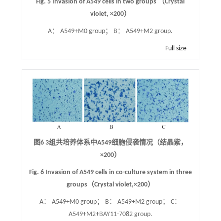
Fig. 5
Invasion of A549 cells in two groups （Crystal
violet,
×
200）
A： A549+M0 group； B： A549+M2 group.
Full size
图6
3组共培养体系中A549细胞侵袭情况（结晶紫，
×
200）
Fig. 6
Invasion of A549 cells in co-culture system in three
groups（Crystal violet,
×
200）
A： A549+M0 group； B： A549+M2 group； C：
A549+M2+BAY11-7082 group.