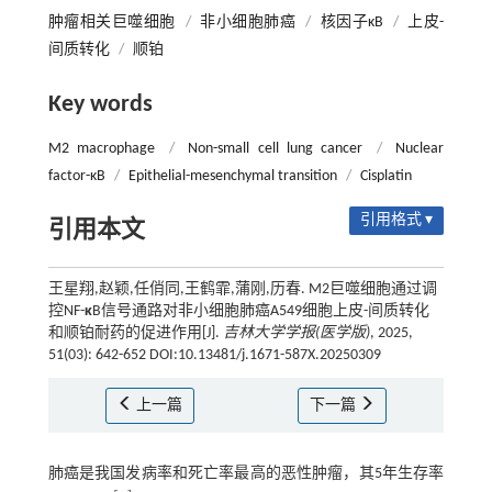
肿瘤相关巨噬细胞
/
非小细胞肺癌
/
核因子κB
/
上皮-
间质转化
/
顺铂
Key words
M2 macrophage
/
Non-small cell lung cancer
/
Nuclear
factor-κB
/
Epithelial-mesenchymal transition
/
Cisplatin
引用格式 ▾
引用本文
王星翔,赵颖,任俏同,王鹤霏,蒲刚,历春. M2巨噬细胞通过调
控NF-
κ
B信号通路对非小细胞肺癌A549细胞上皮-间质转化
和顺铂耐药的促进作用[J].
吉林大学学报(医学版)
, 2025,
51(03): 642-652 DOI:10.13481/j.1671-587X.20250309
上一篇
下一篇
肺癌是我国发病率和死亡率最高的恶性肿瘤，其5年生存率