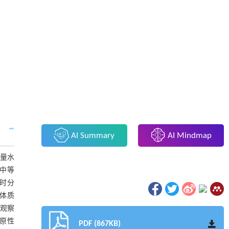
AI Summary
AI Mindmap
剂量水
的中等
同时分
鼠体质
色观察
还原性
PDF (867KB)