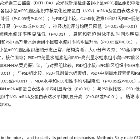
氢荧光素二乙酸酯（DCFH-DA）荧光探针法检测各组小鼠mPFC脑区组织中
ting法检测各组小鼠mPFC脑区组织中核氧化还原蛋白（NXN）mRNA及蛋白表达水
显降低（
P
<0.05或
P
<0.01）；与PSD组比较，CUMS刺激第14和21天PSD+低
显升高（
P
<0.05或
P
<0.01），神经功能评分均明显降低（
P
<0.05或
P
<0.01
小鼠糖水偏好率明显降低（
P
<0.01），悬尾和强迫游泳不动时间均明
蛭素组和PSD+高剂量水蛭素组小鼠糖水偏好率均明显升高（
P
<0.05或
P
<0.01）
照组小鼠mPFC脑区组织细胞形态正常，结构清晰，大小分布均匀；PSD组和PS
核仁固缩；PSD+中剂量水蛭素组和PSD+高剂量水蛭素组小鼠mPFC脑
FH-DA荧光探针法，与对照组比较，PSD组小鼠mPFC脑区组织中GSH
<0.01）；与PSD组比较，PSD+低剂量水蛭素组、PSD+中剂量水蛭素组和PS
<0.05或
P
<0.01），MDA水平和ROS阳性率均明显降低（
P
<0.05或
P
<0.01）
组织中NXN mRNA和蛋白表达水平均明显降低（
P
<0.01）；与PSD组比较，PSD+
组织中NXN mRNA及蛋白表达水平均明显升高（
P
<0.05或
P
<0.01）。
结论
水
PSD。
 in the mice， and to clarify its potential mechanism.
Methods
Sixty male C5