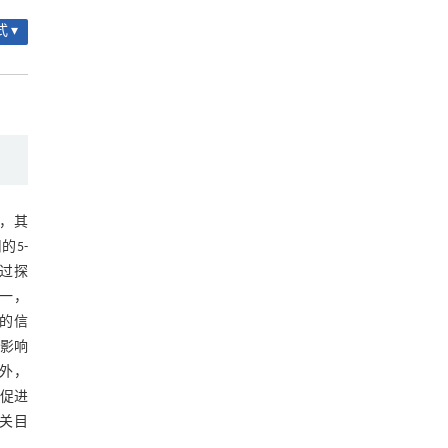
 ▾
，其
的5-
过探
一，
导的信
能影响
外，
促进
有关目