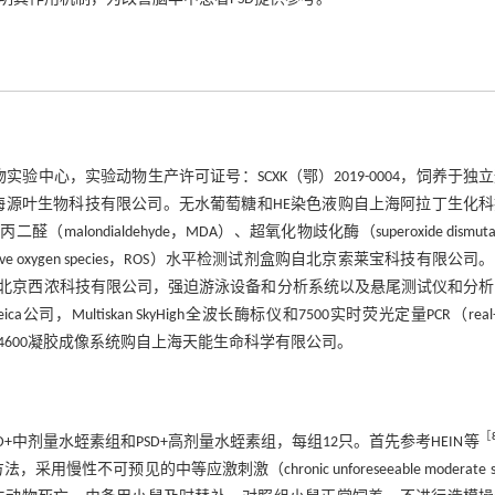
学动物实验中心，实验动物生产许可证号：SCXK（鄂）2019-0004，饲养于独
自上海源叶生物科技有限公司。无水葡萄糖和HE染色液购自上海阿拉丁生化
ndialdehyde，MDA）、超氧化物歧化酶（superoxide dismuta
active oxygen species，ROS）水平检测试剂盒购自北京索莱宝科技有限公司
线栓（0.22 mm）购自北京西浓科技有限公司，强迫游泳设备和分析系统以及悬尾测试仪和分
ultiskan SkyHigh全波长酶标仪和7500实时荧光定量PCR（real-t
o Fisher公司，4600凝胶成像系统购自上海天能生命科学有限公司。
［
PSD+中剂量水蛭素组和PSD+高剂量水蛭素组，每组12只。首先参考HEIN等
法，采用慢性不可预见的中等应激刺激（chronic unforeseeable moderate st