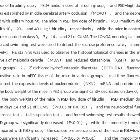
se of hirudin group， PSD+medium dose of hirudin group， and PSD+high do
was established by middle cerebral artery occlusion （MCAO）， and the depre
with solitary housing. The mice in PSD+low dose of hirudin， PSD+medium do
-1
d with 10， 20， and 40 U·kg
hirudin， respectively， while the mice in contro
 were recorded on days 0， 7， 14， and 21 of CUMS. The LONGA neurological fun
forced swimming test were used to detect the sucrose preference rate， immob
ely； HE staining was used to observe the histopathological changes in the m
 levels of malondialdehyde （MDA） and reduced glutathione （GSH） as we
ous groups； 2'，7'-dichlorodihydrofluorescein diacetate （DCFH-DA） fluores
tive rate in mPFC tissue of the mice in various groups； real-time fluores
etect the expression levels of nucleoredoxin （NXN） mRNA and protein in
e body weight of the mice in PSD group was significantly decreased on days 
he body weights of the mice in PSD+low dose of hirudin， PSD+medium do
d on days 14 and 21 of CUMS （
P
<0.05 or
P
<0.01）， and the neurological fun
rence test， tail suspension test， and forced swimming test results showed
SD group was significantly decreased （
P
<0.01）， while the immobility times in
pared with PSD group， the sucrose preference rates of the mice in PSD+low
ups were significantly increased （
P
<0.05 or
P
<0.01）， and the immobility 