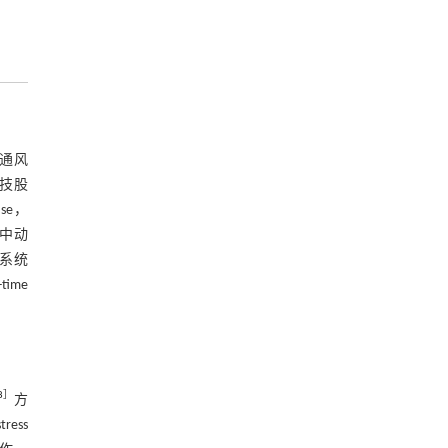
立通风
科技股
se，
。中动
析系统
ime
8
］
方
ress