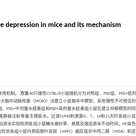
ke depression in mice and its mechanism
作用机制。
方法
60只雄性C57BL/6小鼠随机分为对照组、PSD组、PSD+低
采用大脑中动脉栓塞（MCAO）法建立小鼠脑卒中模型，采用慢性不可预见
组、PSD+中剂量水蛭素组和PSD+高剂量水蛭素组小鼠在建立抑郁模型的
尾静脉注射等量生理盐水。记录CUMS刺激第0、7、14和21天时各组小
强迫游泳实验检测各组小鼠糖水偏好率、悬尾及强迫游泳不动时间，HE染
检测各组小鼠内侧前额叶皮层（mPFC）脑区组织中丙二醛（MDA）和