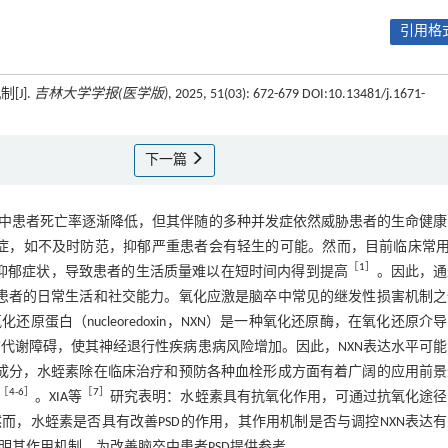
引用格式
J].
吉林大学学报(医学版)
, 2025, 51(03): 672-679 DOI:10.13481/j.1671-
下一篇
中患者死亡率逐渐降低，但其伴随的多种并发症依然威胁患者的生命健康
易被忽视的并发症，如不及时防范，抑郁严重患者会有轻生的可能。然而，目前临床常用
［
1
］
除抑郁症状，导致患者的生活质量难以在短时间内得到提高
。因此，通
复患者的日常生活和社交能力。氧化应激是脑卒中常见的继发性损害机制之
化还原蛋白（nucleoredoxin，NXN）是一种氧化还原酶，在氧化还原介
脑代谢障碍，使其神经退行性疾病患病风险增加。因此，NXN表达水平可
性成分，水蛭素除在临床治疗和预防各种血栓形成方面有着广阔的应用前景
［
4
-
6
］
［
7
］
。XIA等
研究表明：水蛭素具有抗氧化作用，可通过抗氧化途径
，水蛭素是否具有改善PSD的作用，其作用机制是否与调控NXN表达
阐明其作用机制，为改善脑卒中患者PSD提供参考。