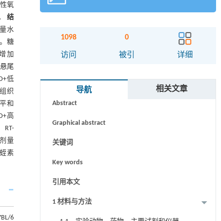
活性氧
平。
结
剂量水
1098
0
）。糖
显增加
访问
被引
详细
，悬尾
D+低
摘要
相关文章
导航
区组织
Abstract
水平和
D+高
Graphical abstract
。RT-
低剂量
关键词
蛭素
Key words
引用本文
1 材料与方法
7BL/6