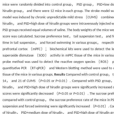
mice were randomly divided into control group， PSD group， PSD+low do
hirudin group， and there were 12 mice in each group. The stroke model 
model was induced by chronic unpredictable mild stress （CUMS） combined 
hirudin， and PSD+high dose of hirudin groups were intravenously injecte
PSD groups received equal volumes of saline. The body weights of the mice
score was calculated. Sucrose preference test， tail suspension test， and 
time in tail suspension， and forced swimming in various groups， respectiv
prefrontal cortex （mPFC）； biochemical kits were used to detect the
superoxide dismutase （SOD） activity in mPFC tissue of the mice in vari
probe method was used to detect the reactive oxygen species （ROS） posi
quantitative PCR （RT-qPCR） and Western blotting method were used to d
tissue of the mice in various groups.
Results
Compared with control group， th
14， and 21 of CUMS （
P
<0.05 or
P
<0.01）. Compared with PSD group， t
hirudin， and PSD+high dose of hirudin groups were significantly increase
scores were significantly decreased （
P
<0.05 or
P
<0.01）. The sucrose prefe
compared with control group， the sucrose preference rate of the mice in P
suspension and forced swimming were significantly increased （
P
<0.01）. Com
of hirudin， PSD+medium dose of hirudin， and PSD+high dose of hirudin gro