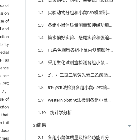
1.1 实验动物、药物、主要试剂和仪器
se of
1.2 实验动物分组和小鼠PSD模型制备
ssion
se of
及处理
1.3 各组小鼠体质量测量和神经功能评
l and
分方法
ction
1.4 糖水偏好实验、悬尾实验和强迫游
ility
泳实验检测各组小鼠糖水偏好率、悬尾及
1.5 HE染色观察各组小鼠内侧前额叶皮
edial
强迫游泳不动时间
层（medial prefrontal cortex，mPFC）脑区
ll as
1.6 采用生化试剂盒检测各组小鼠
组织病理形态表现
cence
mPFC脑区组织中MDA和GSH水平及SOD活
1.7 2'，7'-二氯二氢荧光素二乙酸酯
cence
性
 mPFC
（2'，7'- dichlorodihydrofluorescein
1.8 RT-qPCR法检测各组小鼠mPFC脑区
0， 7，
diacetate，DCFH-DA）荧光探针法检测各
组织中NXN mRNA表达水平
se of
1.9 Western blotting法检测各组小鼠
组小鼠mPFC脑区组织中ROS阳性率
ction
mPFC脑区组织中NXN蛋白表达水平
1.10 统计学分析
 that
 tail
2 结 果
 dose
2.1 各组小鼠体质量及神经功能评分
times