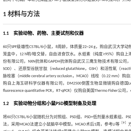
1 材料与方法
1.1 实验动物、药物、主要试剂和仪器
60只SPF级雄性C57BL/6小鼠，8周龄，体质量22~24 g，购自武汉大
笼盒中，12 h明/暗交替，自由进食饮水。水蛭素（纯度≥95%）购
份有限公司，NXN抗体和GAPDH抗体购自武汉三鹰生物技术有限公司，丙二醛（malo
SOD）、还原型谷胱甘肽（reduced glutathione，GSH）和活性氧（re
脉栓塞（middle cerebral artery occlusion，MCAO）
购自上海玉研科学仪器有限公司，DM2500倒置生物显微镜购自德国Leica公司，M
fluorescence quantitative PCR，RT-qPCR）仪购自美国Therm
1.2 实验动物分组和小鼠PSD模型制备及处理
将60只C57BL/6小鼠随机分为对照组、PSD组、PSD+低剂量水蛭素组、
［
9
］
法，采用MCAO法建立小鼠脑卒中模型。MCAO术后1周，参考LI等
方