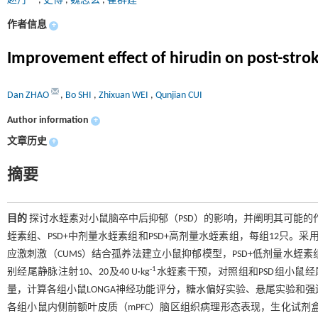
赵丹
,
史博
,
魏志玄
,
崔群建
作者信息
+
Improvement effect of hirudin on post-stro
Dan ZHAO
,
Bo SHI
,
Zhixuan WEI
,
Qunjian CUI
Author information
+
文章历史
+
摘要
目的
探讨水蛭素对小鼠脑卒中后抑郁（PSD）的影响，并阐明其可能的
蛭素组、PSD+中剂量水蛭素组和PSD+高剂量水蛭素组，每组12只。
应激刺激（CUMS）结合孤养法建立小鼠抑郁模型，PSD+低剂量水蛭素
-1
别经尾静脉注射10、20及40 U·kg
水蛭素干预，对照组和PSD组小鼠经
量，计算各组小鼠LONGA神经功能评分，糖水偏好实验、悬尾实验和
各组小鼠内侧前额叶皮质（mPFC）脑区组织病理形态表现，生化试剂盒