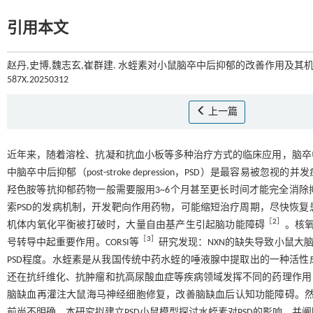
引用本文
赵丹,史博,魏志玄,崔群建. 水蛭素对小鼠脑卒中后抑郁的改善作用及其机制[
587X.20250312
上一篇
近年来，随着溶栓、抗凝和抗血小板等多种治疗方式的临床应用，脑卒
中脑卒中后抑郁（post-stroke depression，PSD）是最容
羟色胺等抗抑郁药物一般需要服用3~6个月甚至更长时间才能完全消
索PSD的发病机制，开发靶向作用药物，可能缩短治疗周期，尽快恢
［
2
］
机体内氧化平衡被打破时，大量自由基产生引起脑功能障碍
。核氧
［
3
］
号转导中起重要作用。CORSI等
研究发现：NXN的缺失导致小鼠大
PSD程度。水蛭素是从我国传统中药水蛭的唾液腺中提取出的一种活
还在抗纤维化、抗肿瘤和抗高尿酸血症等疾病领域发挥不同的药理作用
脑缺血再灌注大鼠海马神经细胞修复，改善脑缺血后认知功能障碍。然而
前尚不明确。本研究拟建立PSD小鼠模型探讨水蛭素对PSD的影响，并