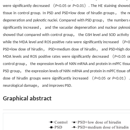
were significantly decreased （
P
<0.05 or
P
<0.01）. The HE staining showed 
tissue in control group. In PSD and PSD+low dose of hirudin groups， the n
degeneration and pyknotic nuclei. Compared with PSD group， the numbers of
significantly increased， and the vacuolar degeneration and nuclear pyknos
showed that compared with control group， the GSH level and SOD activity i
while the MDA level and ROS positive rate were significantly increased （
P
<0
PSD+low dose of hirudin， PSD+medium dose of hirudin， and PSD+high dose 
MDA levels and ROS positive rates were significantly decreased （
P
<0.05 o
control group， the expression levels of NXN mRNA and protein in mPFC tissu
PSD group， the expression levels of NXN mRNA and protein in mPFC tissue 
dose of hirudin groups were significantly increased （
P
<0.05 or
P
<0.01）
neurological damage， and improves PSD.
Graphical abstract