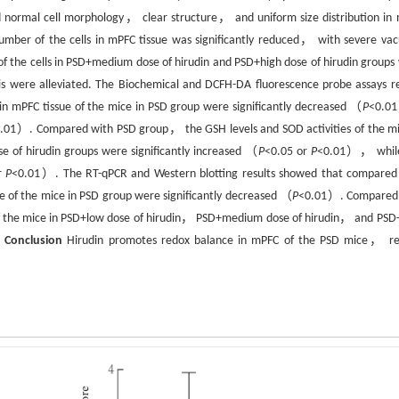
normal cell morphology， clear structure， and uniform size distribution in
umber of the cells in mPFC tissue was significantly reduced， with severe vac
 the cells in PSD+medium dose of hirudin and PSD+high dose of hirudin groups
is were alleviated. The Biochemical and DCFH-DA fluorescence probe assays re
n mPFC tissue of the mice in PSD group were significantly decreased （
P
<0.
.01）. Compared with PSD group， the GSH levels and SOD activities of the mi
of hirudin groups were significantly increased （
P
<0.05 or
P
<0.01）， while
r
P
<0.01）. The RT-qPCR and Western blotting results showed that compared
e of the mice in PSD group were significantly decreased （
P
<0.01）. Compared
of the mice in PSD+low dose of hirudin， PSD+medium dose of hirudin， and PSD
.
Conclusion
Hirudin promotes redox balance in mPFC of the PSD mice， re