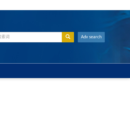
Adv search