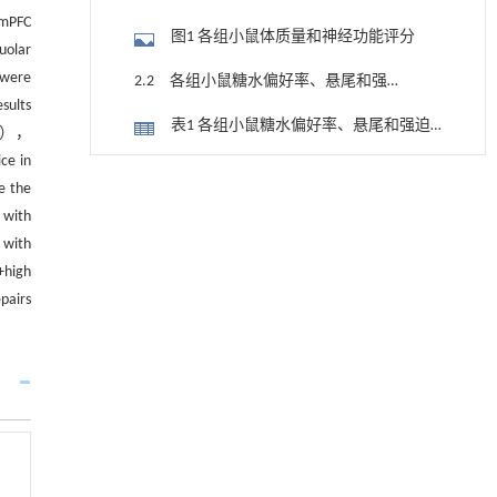
 mPFC
图1 各组小鼠体质量和神经功能评分
uolar
 were
2.2 各组小鼠糖水偏好率、悬尾和强迫
sults
游泳不动时间
表1 各组小鼠糖水偏好率、悬尾和强迫
01），
游泳不动时间 (n=6， x±s)
ce in
2.3 各组小鼠mPFC脑区组织病理形态
罗玲吕, 孙刚, 王旭, 谢立杰, 彭黄叶, 严彩玉, 韩
 the
[1]
表现
炜,
图2 各组小鼠mPFC脑区组织病理形态表
 with
卡麦里山不同坡位花花柴光合日变化特征及其
 with
现（HE，×200）
与环境因子关系
2.4 各组小鼠mPFC脑区组织中MDA和
+high
Journal of Northwest A&F University(Natural
GSH水平及SOD活性以及ROS阳性率
pairs
表2 各组小鼠mPFC脑区组织中MDA和
Science Edition)
. 2026, Vol.54(08): 1-180
https://doi.org/10.13207/j.jnwafu.2026.08.008
GSH水平、SOD活性及ROS阳性率
2.5 各组小鼠mPFC脑区组织中NXN
Comorbid depression exacerbates
Gelsemium
[2]
mRNA和蛋白表达水平
图3 各组小鼠mPFC脑区组织中NXN
elegans
toxicity
via
disruption of the
Clostridium
-
LCA-PXR-CYP3A11 metabolic axis
mRNA和蛋白表达水平
3 讨 论
Chinese Journal of Natural Medicines
. 2026,
Vol.24(8): 897-1024
参考文献