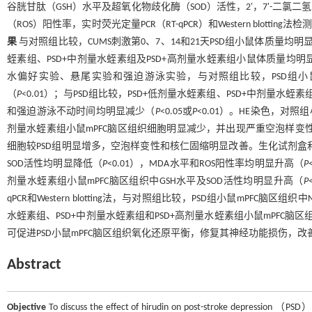
谷胱甘肽（GSH）水平及超氧化物歧化酶（SOD）活性，2'，7'-二氯二
（ROS）阳性率，实时荧光定量PCR（RT-qPCR）和Western blot
果
与对照组比较，CUMS刺激第0、7、14和21天PSD组小鼠体质量均明
蛭素组、PSD+中剂量水蛭素组及PSD+高剂量水蛭素组小鼠体质量均明
水偏好实验、悬尾实验和强迫游泳实验，与对照组比较，PSD组
（
P
<0.01）；与PSD组比较，PSD+低剂量水蛭素组、PSD+中剂量水
和强迫游泳不动时间均明显减少（
P
<0.05或
P
<0.01）。HE染色，对
剂量水蛭素组小鼠mPFC脑区组织细胞明显减少，并出现严重空泡样变性，
细胞较PSD组明显增多，空泡样变性和核仁固缩明显改善。生化试剂盒和DC
SOD活性均明显降低（
P
<0.01），MDA水平和ROS阳性率均明显升高（
P
剂量水蛭素组小鼠mPFC脑区组织中GSH水平及SOD活性均明显升高（
P
qPCR和Western blotting法，与对照组比较，PSD组小鼠mPFC脑区
水蛭素组、PSD+中剂量水蛭素组和PSD+高剂量水蛭素组小鼠mPFC脑区
可促进PSD小鼠mPFC脑区组织氧化还原平衡，修复其神经功能损伤，改善
Abstract
Objective
To discuss the effect of hirudin on post-stroke depression （PSD）