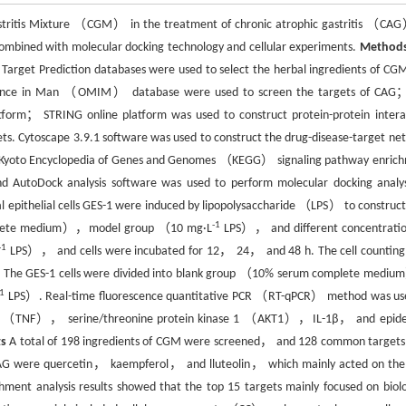
Gastritis Mixture （CGM） in the treatment of chronic atrophic gastritis （CA
mbined with molecular docking technology and cellular experiments.
Method
arget Prediction databases were used to select the herbal ingredients of CG
itance in Man （OMIM） database were used to screen the targets of CAG
orm； STRING online platform was used to construct protein-protein intera
s. Cytoscape 3.9.1 software was used to construct the drug-disease-target ne
yoto Encyclopedia of Genes and Genomes （KEGG） signaling pathway enric
AutoDock analysis software was used to perform molecular docking analys
l epithelial cells GES-1 were induced by lipopolysaccharide （LPS） to construc
-1
complete medium），model group （10 mg·L
LPS）， and different concentratio
-1
LPS）， and cells were incubated for 12， 24， and 48 h. The cell counting 
ells. The GES-1 cells were divided into blank group （10% serum complete med
-1
LPS）. Real-time fluorescence quantitative PCR （RT-qPCR） method was us
actor （TNF）， serine/threonine protein kinase 1 （AKT1），IL-1β， and epid
ts
A total of 198 ingredients of CGM were screened， and 128 common targets
 CAG were quercetin， kaempferol， and lluteolin， which mainly acted on the
t analysis results showed that the top 15 targets mainly focused on biolo