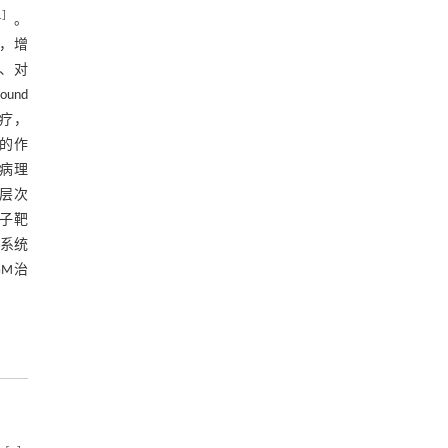
1
］
。
，增
、对
und
治疗，
的作
膜病理
多层次
子靶
系统
GM治