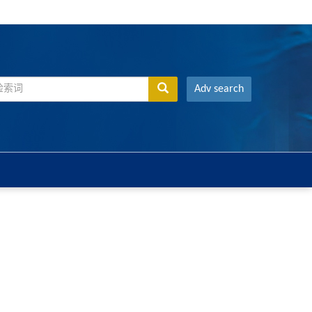
Adv search