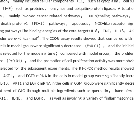
ation， mainly included cellular components （CC） such as cytoplasm， cell su
（MF）such as proteins， enzymes and ubiquitin-protein ligases. A total o
is， mainly involved cancer-related pathways， TNF signaling pathways， 
 death protein-1 （PD-1） pathways， apoptosis， NOD-like receptor sign
ling pathways.The binding energies of the core targets IL-6， TNF， IL-1β， 
-1
lin were<-5 kcal·mol
. The CCK-8 assay results showed that compared with 
 cells in model group were significantly decreased （
P
<0.01）， and the inhibiti
was selected for the modeling time； compared with model group， the prolifer
sed （
P
<0.01）， and the promotion of cell proliferation activity was more obvio
elected for the subsequent experiments. The RT-qPCR method results showed
 AKT1， and EGFR mRNA in the cells in model group were significantly incr
-1β， AKT1 and EGFR mRNA in the cells in CGM group were significantly decr
atment of CAG through multiple ingredients such as quercetin， kaempfero
AKT1， IL-1β， and EGFR， as well as involving a variety of “inflammatory-ca