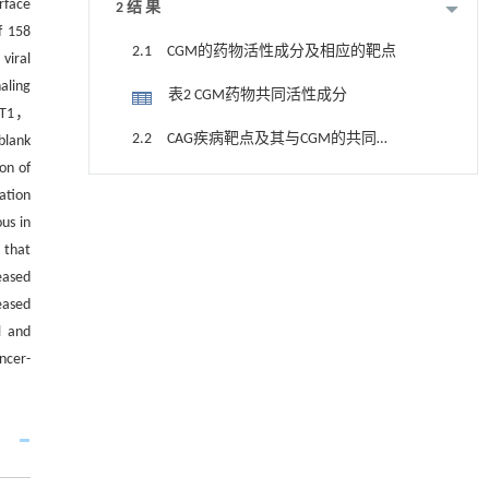
rface
2 结 果
f 158
2.1 CGM的药物活性成分及相应的靶点
viral
aling
表2 CGM药物共同活性成分
AKT1，
2.2 CAG疾病靶点及其与CGM的共同靶
blank
on of
点
图1 CGM药物与CAG共同靶点韦恩图
ation
用于宽浓度范围高效捕集CO₂及低能耗再生的新
[1]
us in
2.3 PPI网络
型酮基IPDA相变吸收剂
 that
Engineering
. 2026, Vol.58(3): 1-303
图2 CGM治疗CAG潜在靶点的PPI网络图
https://doi.org/10.1016/j.eng.2025.05.008
eased
eased
2.4 药物成分-疾病-靶点网络图
动力学引导的聚对苯二甲酸乙二酯可控低聚解
[2]
l and
聚及其定制化高性能聚合物升级回收
图3 药物成分-疾病-靶点网络图
ncer-
Engineering
. 2026, Vol.58(3): 1-303
https://doi.org/10.1016/j.eng.2026.02.010
2.5 GO功能和KEGG信号通路富集分析
地下智能压裂工程技术内涵与进展
[3]
A： GO-BP； B：GO-CC； C：GO-MF；
Engineering
. 2026, Vol.58(3): 1-303
D：KEGG-pathway.图4 GO功能和KEGG信
https://doi.org/10.1016/j.eng.2025.12.024
2.6 分子对接分析