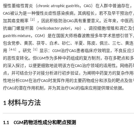
慢性萎缩性胃炎（chronic atrophic gastritis，CAG）
CAG被认为是一种慢性炎症性感染疾病，其病程长，若不及早干预治
［
2
］
加其癌变概率
，因此积极防治CAG具有重要意义。近年来，中医药
抗幽门螺旋杆菌（
Helicobacter pylori
，
Hp
）、调控细胞增殖和凋亡及促
gastritis mixture，CGM）是在国医大师杨春波教授多年学
包含党参、黄芪、茯苓、白术、砂仁、半夏、陈皮、佩兰、三七、黄连
［
4
-
5
］
［
5
］
用
。研究
显示：CGM治疗CAG患者临床疗效明显，不良反应
的恶性变转化。但CGM作为多种中药组成的复方制剂，存在多靶点和多
的深入探讨，以便更细致地说明该方在CAG治疗领域的适用性。网络
点，并可结合分子对接分析进行初步验证，为阐明中药复方的复杂作用
性地分析CGM在治疗CAG时发挥作用的主要药物成分和涉及的靶点及
疗CAG的潜在作用机制，并为其治疗CAG的临床应用提供理论依据。
1 材料与方法
1.1 CGM药物活性成分和靶点预测