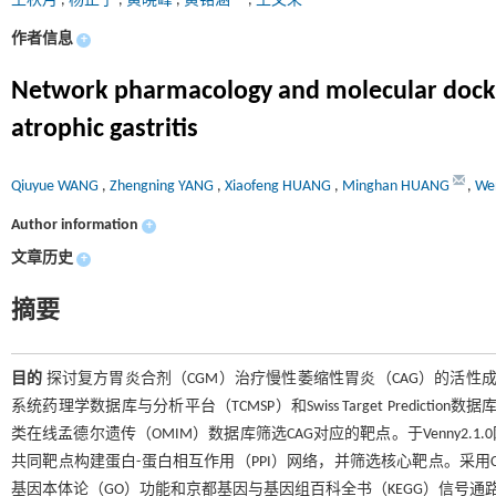
王秋月
,
杨正宁
,
黄晓峰
,
黄铭涵
,
王文荣
作者信息
+
Network pharmacology and molecular dockin
atrophic gastritis
Qiuyue WANG
,
Zhengning YANG
,
Xiaofeng HUANG
,
Minghan HUANG
,
We
Author information
+
文章历史
+
摘要
目的
探讨复方胃炎合剂（CGM）治疗慢性萎缩性胃炎（CAG）的活
系统药理学数据库与分析平台（TCMSP）和Swiss Target Predict
类在线孟德尔遗传（OMIM）数据库筛选CAG对应的靶点。于Venny2.1.
共同靶点构建蛋白-蛋白相互作用（PPI）网络，并筛选核心靶点。采用Cyt
基因本体论（GO）功能和京都基因与基因组百科全书（KEGG）信号通路富