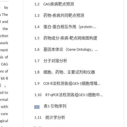
1.2 CAG疾病靶点预测
G） by
s
The
1.3 药物-疾病共同靶点预测
M and
1.4 蛋白-蛋白相互作用（protein-
； the
protein interaction，PPI）网络构建
ction
1.5 药物成分-疾病-靶点网络图构建
twork
1.6 基因本体论（Gene Ontology，
hment
is of
GO）功能和京都基因与基因组百科全书
1.7 分子对接分析
t CAG
（Kyoto Encyclopedia of Genes and
ns of
1.8 细胞、药物、主要试剂和仪器
Genomes，KEGG）信号通路富集分析
kit-8
1.9 CCK-8法检测各组GES-1细胞增殖活
ium），
性
ed to
1.10 RT-qPCR法检测各组GES-1细胞中
ermal
IL-6、TNF、IL-1β、AKT1和EGFR mRNA表达
表1 引物序列
 with
水平
 core
1.11 统计学分析
gical