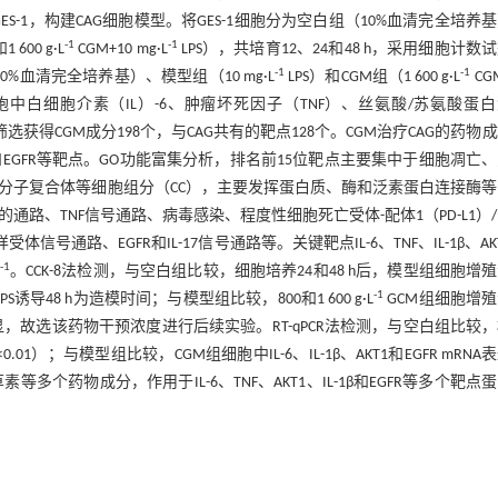
-1，构建CAG细胞模型。将GES-1细胞分为空白组（10%血清完全培养
-1
-1
600 g·L
CGM+10 mg·L
LPS），共培育12、24和48 h，采用细胞计数
-1
-1
10%血清完全培养基）、模型组（10 mg·L
LPS）和CGM组（1 600 g·L
CG
-1细胞中白细胞介素（IL）-6、肿瘤坏死因子（TNF）、丝氨酸/苏氨酸蛋
筛选获得CGM成分198个，与CAG共有的靶点128个。CGM治疗CAG的药物
-1β和EGFR等靶点。GO功能富集分析，排名前15位靶点主要集中于细胞凋亡
分子复合体等细胞组分（CC），主要发挥蛋白质、酶和泛素蛋白连接酶
的通路、TNF信号通路、病毒感染、程度性细胞死亡受体-配体1（PD-L1）
信号通路、EGFR和IL-17信号通路等。关键靶点IL-6、TNF、IL-1β、AK
-1
。CCK-8法检测，与空白组比较，细胞培养24和48 h后，模型组细胞增
-1
诱导48 h为造模时间；与模型组比较，800和1 600 g·L
GCM组细胞增
，故选该药物干预浓度进行后续实验。RT-qPCR法检测，与空白组比较
<0.01）；与模型组比较，CGM组细胞中IL-6、IL-1β、AKT1和EGFR mRNA
多个药物成分，作用于IL-6、TNF、AKT1、IL-1β和EGFR等多个靶点