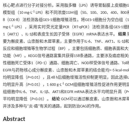
核心靶点进行分子对接分析。采用脂多糖（LPS）诱导胃黏膜上皮细胞GES
-1
模型组（10 mg·L
LPS）和不同浓度CGM组（50、100、200、400、800和1 
8（CCK-8）法检测各组GES-1细胞增殖活性。将GES-1细胞分为空白组（
-1
mg·L
LPS），采用实时荧光定量PCR（RT-qPCR）法检测各组GES
1（AKT1）、IL-1β和表皮生长因子受体（EGFR）mRNA表达水平。
结果
要为槲皮素、山柰酚和木犀草素，主要作用于IL-6、TNF、AKT1、IL
反应和细胞增殖等生物学过程（BP），主要包括细胞质、细胞表面和大
功能（MF）。KEGG信号通路富集共获得158条通路，主要涉及癌症相关
性细胞死亡受体1（PD-1）通路、细胞凋亡、NOD样受体信号通路、Toll样受体
EGFR与药物核心成分槲皮素、山柰酚和木犀草素的结合能均<-5 kcal·mol
均明显降低（
P
<0.01），且48 h后细胞增殖活性抑制更明显，因此选择LPS
-1
均明显升高（
P
<0.01），1 600 g·L
GCM组细胞增殖活性促进作用更明显
组细胞中IL-6、TNF、IL-1β、AKT1和EGFR mRNA表达水平均明显升高（
P
平均明显降低（
P
<0.01）。
结论
GCM可以通过槲皮素、山柰酚和木犀草素等
并涉及多种与“炎-癌”有关的通路，起到防治CAG的作用。
Abstract