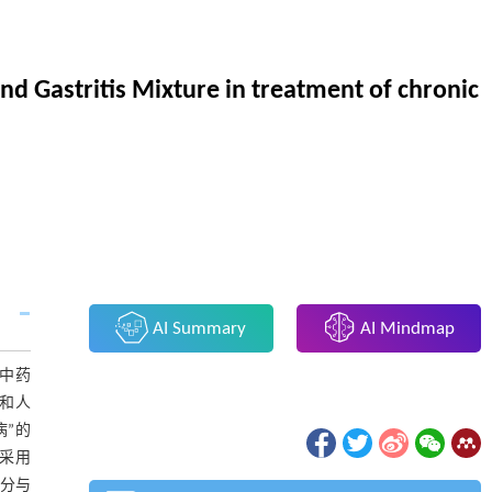
Gastritis Mixture in treatment of chronic
AI Summary
AI Mindmap
中药
s和人
病”的
。采用
成分与