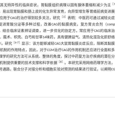
［
在人群中普遍存在，其无特异性的临床症状，胃黏膜组织病理以固有腺体萎缩和减少为主
疗，易出现胃黏膜和肠上皮的化生异常发育，向异型增生等胃癌前病变进展
［
3
］
应用于CAG的治疗得到较多关注，研究
表明：中医药可通过减轻炎症
进胃酸分泌等多种过程，改善CAG的黏膜病变。复方胃炎合剂（compo
术思想引领下，结合临床证素辨证调查，进一步优化的协定方，常应用于CAG的临床
、莪术、枳壳、白芍和甘草14味药，具有健脾益气、清热化湿及化瘀舒络
［
6
-
7
］
少。研究
显示：该方能够减轻CAG大鼠胃黏膜炎症反应，阻断其黏
机制的作用特点，因此，对于CGM治疗CAG的作用机制还应进行全面和
药理学的研究方法可从系统、整体的角度，探讨中药复方治疗疾病的潜在分
［
8
］
机制提供重要的技术支撑和科学依据
。本研究采用网络药理学方法，
信号通路，联合分子对接分析和细胞实验对预测的结果进行验证，以阐明C