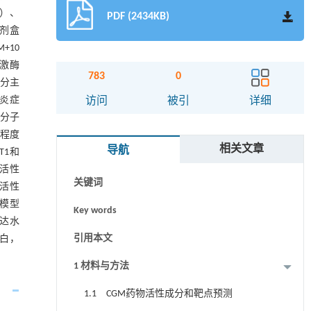
基）、
PDF (2434KB)
试剂盒
M+10
白激酶
783
0
成分主
摘要
、炎症
访问
被引
详细
等分子
Abstract
/程度
相关文章
导航
T1和
Graphical abstract
殖活性
关键词
殖活性
，模型
Key words
表达水
引用本文
蛋白，
1 材料与方法
1.1 CGM药物活性成分和靶点预测