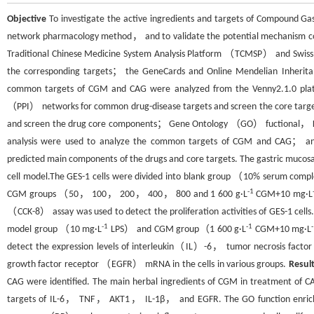
Objective
To investigate the active ingredients and targets of Compound 
network pharmacology method， and to validate the potential mechanism co
Traditional Chinese Medicine System Analysis Platform （TCMSP） and Swiss T
the corresponding targets； the GeneCards and Online Mendelian Inher
common targets of CGM and CAG were analyzed from the Venny2.1.0 platf
（PPI） networks for common drug-disease targets and screen the core target
and screen the drug core components； Gene Ontology （GO） fuctional， K
analysis were used to analyze the common targets of CGM and CAG； and 
predicted main components of the drugs and core targets. The gastric mucosa
cell model.The GES-1 cells were divided into blank group （10% serum 
-1
CGM groups （50， 100， 200， 400， 800 and 1 600 g·L
CGM+10 mg·L
（CCK-8） assay was used to detect the proliferation activities of GES-1 c
-1
-1
model group （10 mg·L
LPS） and CGM group（1 600 g·L
CGM+10 mg·L
detect the expression levels of interleukin（IL）-6， tumor necrosis f
growth factor receptor （EGFR） mRNA in the cells in various groups.
Resul
CAG were identified. The main herbal ingredients of CGM in treatment of
targets of IL-6， TNF， AKT1， IL-1β， and EGFR. The GO function enrichmen