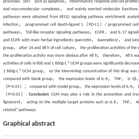
processes（BP） such as apoptosis， inflammatory response and cell prolifer
and macromolecular complexes， and mainly exerted molecular functions 
pathways were obtained from KEGG signaling pathway enrichment analys
infection， programmed cell death-ligand 1（PD-L1）/ programmed cell
pathways， Toll-like receptor signaling pathways， EGFR， and IL-17 signa
and EGFR with main herbal ingredients quercetin， kaempferol， and luteo
group， after 24 and 48 h of cell culture， the proliferation activities of the
the proliferation activity was more obvious after 48 h； therefore， 48 h 
-1
activities of cells in 800 and 1 600g·L
GCM groups were significantly decrea
-1
1 600g·L
GCM group， so the intervening concentration of this drug was s
compared with blank group， the expression levels of IL-6， TNF， IL-1β，
（
P
<0.01）； compared with model group， the expression levels of IL-6， IL
（
P
<0.01）.
Conclusion
CGM may play a role in the prevention and tre
lignocerol， acting on the multiple target proteins such as IL-6， TNF， 
related” pathways.
Graphical abstract