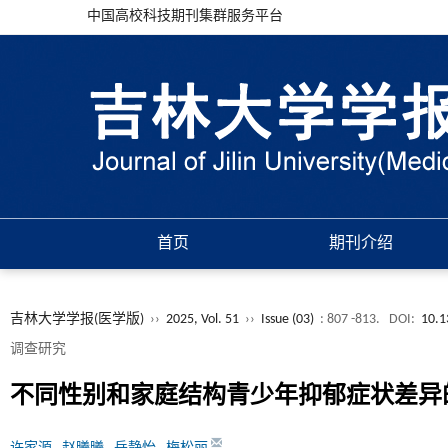
中国高校科技期刊集群服务平台
首页
期刊介绍
吉林大学学报(医学版)
››
2025, Vol. 51
››
Issue (03)
: 807 -813.
DOI:
10.1
调查研究
不同性别和家庭结构青少年抑郁症状差异