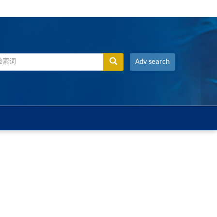
Adv search