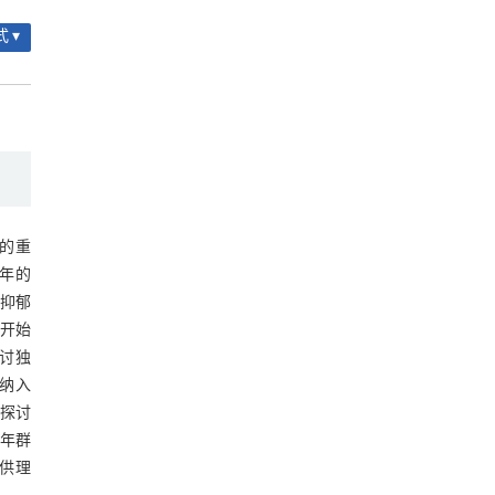
 ▾
的重
2年的
抑郁
年开始
讨独
纳入
探讨
年群
供理