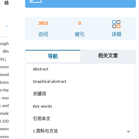
）。
结
3853
0
访问
被引
详细
rough
Jilin
相关文章
导航
摘要
ents；
ences
Abstract
 mood
Graphical abstract
ptoms
n the
关键词
n was
s and
Key words
emale
引用本文
0.320
tween
1 资料与方法
ences