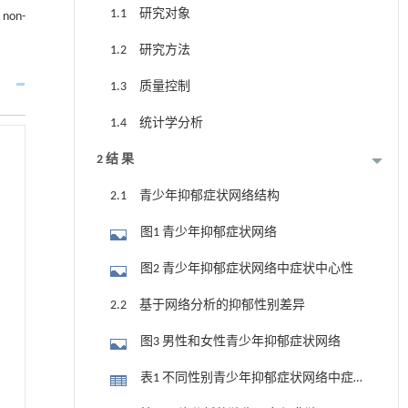
1.1 研究对象
 non-
1.2 研究方法
1.3 质量控制
1.4 统计学分析
2 结 果
2.1 青少年抑郁症状网络结构
图1 青少年抑郁症状网络
图2 青少年抑郁症状网络中症状中心性
2.2 基于网络分析的抑郁性别差异
图3 男性和女性青少年抑郁症状网络
表1 不同性别青少年抑郁症状网络中症
状中心性