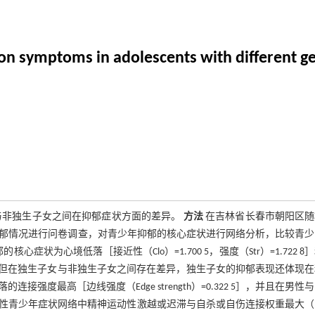
ion symptoms in adolescents with different g
与非独生子女之间在抑郁症状方面的差异。
方法
在吉林省长春市朝阳区随
年抑郁情况进行问卷调查，对青少年抑郁的核心症状进行网络分析，比较青
核心症状为心境低落［接近性（Clo）=1.700 5，强度（Str）=1.722 8
差异，但在独生子女与非独生子女之间存在差异，独生子女的抑郁表现还体现
度最高［边线强度（Edge strength）=0.322 5］，并且在男性
青少年症状网络中精神运动性激越或迟滞与自杀或自伤连接权重最大（E