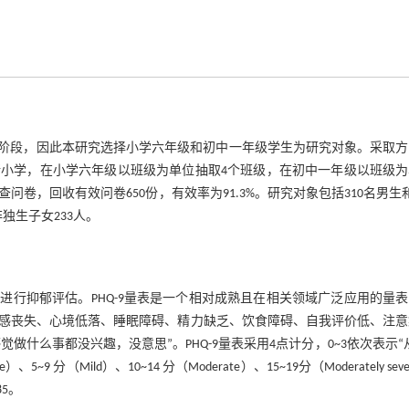
阶段，因此本研究选择小学六年级和初中一年级学生为研究对象。采取方
1所小学，在小学六年级以班级为单位抽取4个班级，在初中一年级以班级
卷，回收有效问卷650份，有效率为91.3%。研究对象包括310名男生和
独生子女233人。
e-9，PHQ-9）进行抑郁评估。PHQ-9量表是一个相对成熟且在相关领域广泛应用的量
快感丧失、心境低落、睡眠障碍、精力缺乏、饮食障碍、自我评价低、注
觉做什么事都没兴趣，没意思”。PHQ-9量表采用4点计分，0~3依次表示“
 分（Mild）、10~14 分（Moderate）、15~19分（Moderately seve
5。