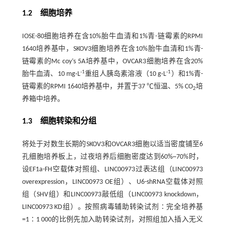
1.2 细胞培养
IOSE-80细胞培养在含10%胎牛血清和1%青-链霉素的RPMI
1640培养基中，SKOV3细胞培养在含10%胎牛血清和1%青-
链霉素的Mc coy’s 5A培养基中，OVCAR3细胞培养在含20%
-1
-1
胎牛血清、10 mg·L
重组人胰岛素溶液（10 g·L
）和1%青-
链霉素的RPMI 1640培养基中，并置于37 ℃恒温、5% CO
培
2
养箱中培养。
1.3 细胞转染和分组
将处于对数生长期的SKOV3和OVCAR3细胞以适当密度铺至6
孔细胞培养板上，过夜培养后细胞密度达到60%~70%时，
设EF1a-FH空载体对照组、LINC00973过表达组（LINC00973
overexpression，LINC00973 OE组）、U6-shRNA空载体对照
组（SHV组）和LINC00973敲低组（LINC00973 knockdown，
LINC00973 KD组）。按照病毒辅助转染试剂∶完全培养基
=1∶1 000的比例先加入助转染试剂，对照组加入插入无义