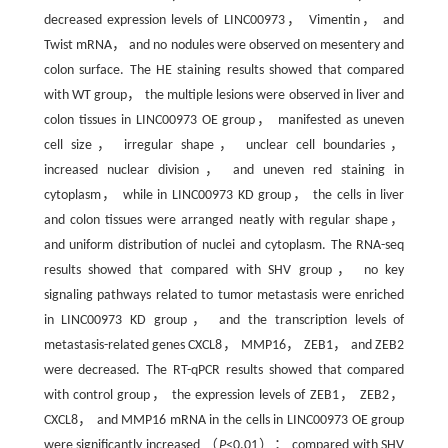
decreased expression levels of LINC00973， Vimentin， and
Twist mRNA， and no nodules were observed on mesentery and
colon surface. The HE staining results showed that compared
with WT group， the multiple lesions were observed in liver and
colon tissues in LINC00973 OE group， manifested as uneven
cell size， irregular shape， unclear cell boundaries，
increased nuclear division， and uneven red staining in
cytoplasm， while in LINC00973 KD group， the cells in liver
and colon tissues were arranged neatly with regular shape，
and uniform distribution of nuclei and cytoplasm. The RNA-seq
results showed that compared with SHV group， no key
signaling pathways related to tumor metastasis were enriched
in LINC00973 KD group， and the transcription levels of
metastasis-related genes CXCL8， MMP16， ZEB1， and ZEB2
were decreased. The RT-qPCR results showed that compared
with control group， the expression levels of ZEB1， ZEB2，
CXCL8， and MMP16 mRNA in the cells in LINC00973 OE group
were significantly increased （
P
<0.01）； compared with SHV