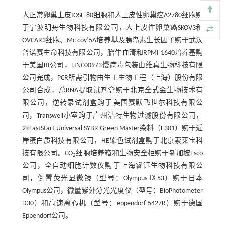
人正常卵巢上皮IOSE-80细胞和人上皮性卵巢癌A2780细胞购
于宁波明舟生物科技有限公司，人上皮性卵巢癌SKOV3和
OVCAR3细胞、Mc coy’5A培养基及胰岛素生长因子购于武汉
普诺赛生命科技有限公司，胎牛血清和RPMI 1640培养基购
于美国BI公司，LINC00973慢病毒包装由维真生物科技有限
公司完成，PCR所需引物由生工生物工程（上海）股份有限
公司合成，总RNA提取试剂盒购于北京全式金生物技术有
限公司，逆转录试剂盒购于美国赛默飞世尔科技有限公
司，Transwell小室购于广州洁特生物过滤股份有限公司，
2×FastStart Universal SYBR Green Master染料（E301）购于近
岸蛋白质科技有限公司，HE染色试剂盒购于北京索莱宝科
技有限公司。CO
细胞培养箱和生物安全柜购于新加坡Esco
2
公司，全自动细胞计数仪购于上海睿钰生物科技有限公
司，倒置荧光显微镜（型号：Olympus Ⅸ53）购于日本
Olympus公司，微量紫外分光光度仪（型号：BioPhotometer
D30）和高速离心机（型号：eppendorf 5427R）购于德国
Eppendorf公司。