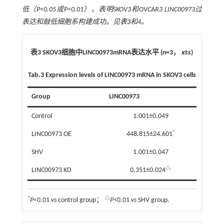
低（
P
<0.05或
P
<0.01），表明SKOV3和OVCAR3 LINC00973过
表达和敲低细胞系构建成功。见
表3
和4。
表3 SKOV3细胞中LINC00973mRNA表达水平 (
n
=3，
x
±
s
)
Tab.3
Expression levels of LINC00973 mRNA in SKOV3 cells
Group
LINC00973
Control
1.001±0.049
*
LINC00973 OE
448.815±24.601
SHV
1.001±0.047
△
LINC00973 KD
0.351±0.024
*
△
P
<0.01
vs
control group；
P<
0.01
vs
SHV group.