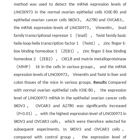
method was used to detect the mRNA expression levels of
LINC00973 in the normal ovarian epithelial cells IOSE-80 and
epithelial ovarian cancer cells SKOV3， A2780 and OVCAR3，
the mRNA expression levels of LINC00973， Vimentin， Snail
family transcriptional repressor 1 （Snail）， Twist family basic
helix-loop-helix transcription factor 1 （Twist）， zinc finger E-
box binding homeobox 1 （ZEB1）， zinc finger E-box binding
homeobox 2 （ZEB2）， CXCL8 and matrix metalloproteinase
（MMP） 16 in the cells in various groups， and the mRNA
expression levels of LINC00973， Vimentin and Twist in liver and
colon tissues of the mice in various groups.
Results
Compared
with normal ovarian epithelial cells IOSE-80， the expression
level of LINC00973 mRNA in the epithelial ovarian cancer cells
SKOV3， OVCAR3 and A2780 was significantly increased
（
P
<0.01）， with the highest expression level of LINC00973 in
SKOV3 and OVCAR3 cells， which were therefore selected for
subsequent experiments. In SKOV3 and OVCAR3 cells，
compared with control group， the expression level of