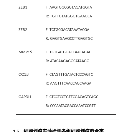
ZEB1
F: AAGTGGCGGTAGATGGTA
R: TGTTGTATGGGTGAAGCA
ZEB2
F: TCTGCGACATAAATACGA
R: GAGTGAAGCCTTGAGTGC
MMP16
F: TGTGATGGACCAACAGAC
R: ATACAAGAGGCATAAGG
CXCL8
F: CTAGTTTGATACTCCCAGTC
R: AAGTTTCAACCAGCAAGA
GAPDH
F: CTCCTCCTGTTCGACAGTCAGC
R: CCCAATACGACCAAATCCGTT
1.5 细胞划痕实验检测各组细胞划痕愈合率