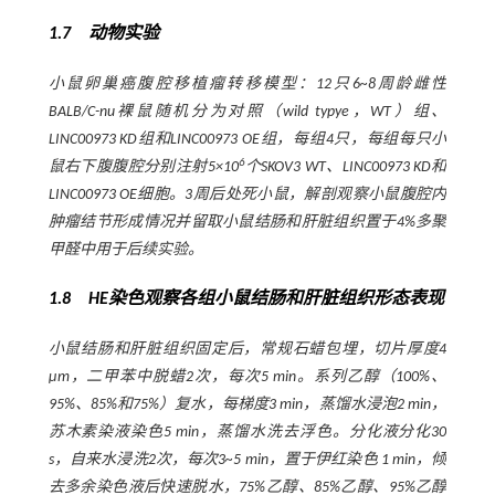
1.7 动物实验
小鼠卵巢癌腹腔移植瘤转移模型：12只6~8周龄雌性
BALB/C-nu裸鼠随机分为对照（wild typye，WT）组、
LINC00973 KD组和LINC00973 OE组，每组4只，每组每只小
6
鼠右下腹腹腔分别注射5×10
个SKOV3 WT、LINC00973 KD和
LINC00973 OE细胞。3周后处死小鼠，解剖观察小鼠腹腔内
肿瘤结节形成情况并留取小鼠结肠和肝脏组织置于4%多聚
甲醛中用于后续实验。
1.8 HE染色观察各组小鼠结肠和肝脏组织形态表现
小鼠结肠和肝脏组织固定后，常规石蜡包埋，切片厚度4
μm，二甲苯中脱蜡2次，每次5 min。系列乙醇（100%、
95%、85%和75%）复水，每梯度3 min，蒸馏水浸泡2 min，
苏木素染液染色5 min，蒸馏水洗去浮色。分化液分化30
s，自来水浸洗2次，每次3~5 min，置于伊红染色 1 min，倾
去多余染色液后快速脱水，75%乙醇、85%乙醇、95%乙醇