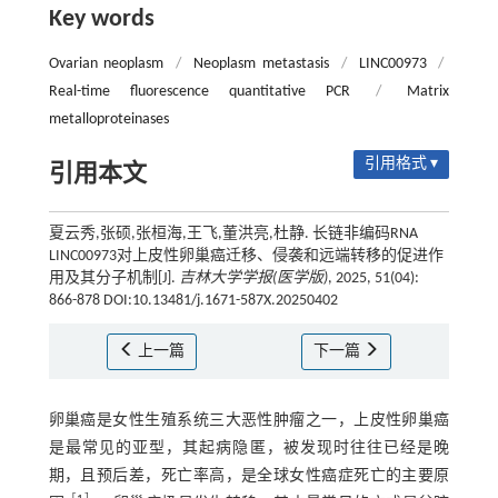
Key words
Ovarian neoplasm
/
Neoplasm metastasis
/
LINC00973
/
Real-time fluorescence quantitative PCR
/
Matrix
metalloproteinases
引用格式 ▾
引用本文
夏云秀,张硕,张桓海,王飞,董洪亮,杜静. 长链非编码RNA
LINC00973对上皮性卵巢癌迁移、侵袭和远端转移的促进作
用及其分子机制[J].
吉林大学学报(医学版)
, 2025, 51(04):
866-878 DOI:10.13481/j.1671-587X.20250402
上一篇
下一篇
卵巢癌是女性生殖系统三大恶性肿瘤之一，上皮性卵巢癌
是最常见的亚型，其起病隐匿，被发现时往往已经是晚
期，且预后差，死亡率高，是全球女性癌症死亡的主要原