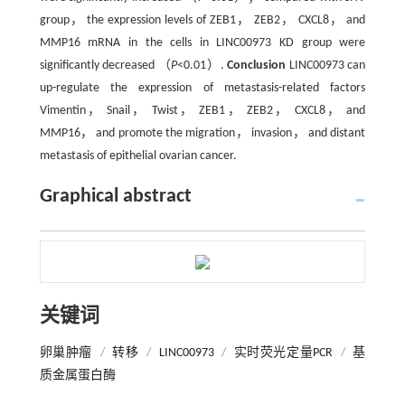
group， the expression levels of ZEB1， ZEB2， CXCL8， and
MMP16 mRNA in the cells in LINC00973 KD group were
significantly decreased （
P
<0.01）.
Conclusion
LINC00973 can
up-regulate the expression of metastasis-related factors
Vimentin， Snail， Twist， ZEB1， ZEB2， CXCL8， and
MMP16， and promote the migration， invasion， and distant
metastasis of epithelial ovarian cancer.
Graphical abstract
关键词
卵巢肿瘤
/
转移
/
LINC00973
/
实时荧光定量PCR
/
基
质金属蛋白酶