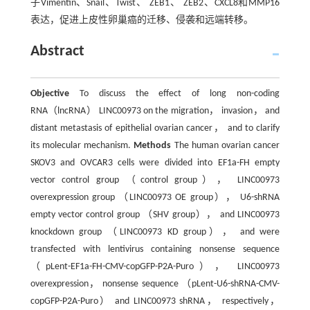
子Vimentin、Snail、Twist、 ZEB1、 ZEB2、CXCL8和MMP16
表达，促进上皮性卵巢癌的迁移、侵袭和远端转移。
Abstract
Objective
To discuss the effect of long non-coding
RNA（lncRNA） LINC00973 on the migration， invasion， and
distant metastasis of epithelial ovarian cancer， and to clarify
its molecular mechanism.
Methods
The human ovarian cancer
SKOV3 and OVCAR3 cells were divided into EF1a-FH empty
vector control group （control group）， LINC00973
overexpression group （LINC00973 OE group）， U6-shRNA
empty vector control group （SHV group）， and LINC00973
knockdown group （LINC00973 KD group）， and were
transfected with lentivirus containing nonsense sequence
（pLent-EF1a-FH-CMV-copGFP-P2A-Puro）， LINC00973
overexpression， nonsense sequence （pLent-U6-shRNA-CMV-
copGFP-P2A-Puro） and LINC00973 shRNA， respectively，