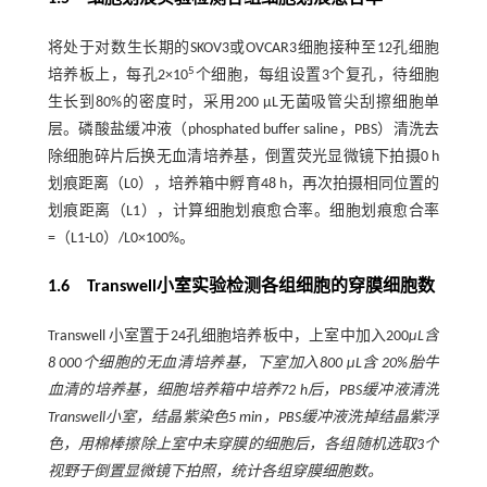
将处于对数生长期的SKOV3或OVCAR3细胞接种至12孔细胞
5
培养板上，每孔2×10
个细胞，每组设置3个复孔，待细胞
生长到80%的密度时，采用200 μL无菌吸管尖刮擦细胞单
层。磷酸盐缓冲液（phosphated buffer saline，PBS）清洗去
除细胞碎片后换无血清培养基，倒置荧光显微镜下拍摄0 h
划痕距离（L0），培养箱中孵育48 h，再次拍摄相同位置的
划痕距离（L1），计算细胞划痕愈合率。细胞划痕愈合率
=（L1-L0）/L0×100%。
1.6 Transwell小室实验检测各组细胞的穿膜细胞数
Transwell 小室置于24孔细胞培养板中，上室中加入200
μL含
8 000个细胞的无血清培养基，下室加入800 μL含 20%胎牛
血清的培养基，细胞培养箱中培养72 h后，PBS缓冲液清洗
Transwell小室，结晶紫染色5 min，PBS缓冲液洗掉结晶紫浮
色，用棉棒擦除上室中未穿膜的细胞后，各组随机选取3个
视野于倒置显微镜下拍照，统计各组穿膜细胞数。