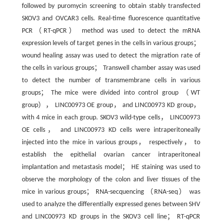
followed by puromycin screening to obtain stably transfected
SKOV3 and OVCAR3 cells. Real-time fluorescence quantitative
PCR（RT-qPCR） method was used to detect the mRNA
expression levels of target genes in the cells in various groups；
wound healing assay was used to detect the migration rate of
the cells in various groups； Transwell chamber assay was used
to detect the number of transmembrane cells in various
groups； The mice were divided into control group （WT
group）， LINC00973 OE group， and LINC00973 KD group，
with 4 mice in each group. SKOV3 wild-type cells， LINC00973
OE cells， and LINC00973 KD cells were intraperitoneally
injected into the mice in various groups， respectively， to
establish the epithelial ovarian cancer intraperitoneal
implantation and metastasis model； HE staining was used to
observe the morphology of the colon and liver tissues of the
mice in various groups； RNA-secquencing （RNA-seq） was
used to analyze the differentially expressed genes between SHV
and LINC00973 KD groups in the SKOV3 cell line； RT-qPCR