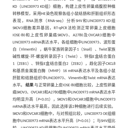
KD（LINC00973 KD组）细胞，构建上皮性卵巢癌腹腔种植
转移模型，采用HE染色观察各组小鼠结肠和肝脏组织形态
表现，RNA测序（RNA-seq）分析SHV和LINC00973 KD组
SKOV3细胞差异基因，RT-qPCR法检测正常卵巢上皮细胞
IOSE-80和上皮性卵巢癌SKOV3、A2780及OVCAR3细胞中
LINC00973 mRNA表达水平，各组细胞中LINC00973、波形蛋
白（Vimentin），蜗牛家族转录因子1（Snail）、Twist家族
碱性螺旋-环-螺旋转录因子1（Twist）、锌指E盒结合蛋白
1（ZEB1）、锌指E盒结合蛋白2（ZEB2），趋化因子CXCL8
和基质金属蛋白酶（MMP）16 mRNA表达水平及各组小鼠
肝脏和结肠组织中LINC00973、Vimentin和Twist mRNA表达
水平。
结果
与正常卵巢上皮IOSE-80细胞比较，上皮性卵巢
癌SKOV3、OVCAR3和A2780细胞中LINC00973 mRNA表达水平
均明显升高（
P
<0.01），SKOV3和OVCAR3细胞中LINC00973
mRNA表达水平最高，因此选择该2种细胞进行后续实验。
SKOV3和OVCAR3细胞中，与对照组比较，LINC00973 OE组细
胞中LINC00973 mRNA表达水平升高（
P
<0.01）；与SHV组比