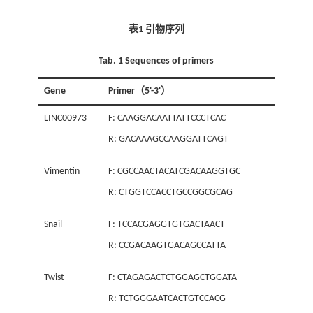
表1 引物序列
Tab. 1 Sequences of primers
Gene
Primer（5'-3'）
LINC00973
F: CAAGGACAATTATTCCCTCAC
R: GACAAAGCCAAGGATTCAGT
Vimentin
F: CGCCAACTACATCGACAAGGTGC
R: CTGGTCCACCTGCCGGCGCAG
Snail
F: TCCACGAGGTGTGACTAACT
R: CCGACAAGTGACAGCCATTA
Twist
F: CTAGAGACTCTGGAGCTGGATA
R: TCTGGGAATCACTGTCCACG