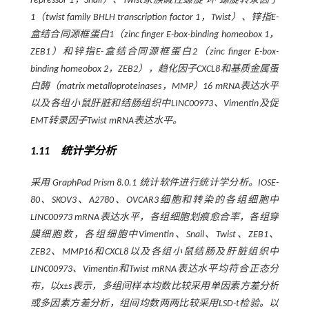
repressor 1，Snail）、Twist家族碱性螺旋-环-螺旋转录因子
1（twist family BHLH transcription factor 1，Twist）、锌指E-
盒结合同源框蛋白1（zinc finger E-box-binding homeobox 1，
ZEB1）和锌指E-盒结合同源框蛋白2（zinc finger E-box-
binding homeobox 2，ZEB2），趋化因子CXCL8和基质金属蛋
白酶（matrix metalloproteinases，MMP）16 mRNA表达水平
以及各组小鼠肝脏和结肠组织中LINC00973、Vimentin及促
EMT转录因子Twist mRNA表达水平。
1.11 统计学分析
采用 GraphPad Prism 8.0.1 统计软件进行统计学分析。IOSE-
80、SKOV3、A2780、OVCAR3细胞和转染的各组细胞中
LINC00973 mRNA表达水平，各组细胞划痕愈合率，各组穿
膜细胞数，各组细胞中Vimentin、Snail、Twist、ZEB1、
ZEB2、MMP16和CXCL8以及各组小鼠结肠及肝脏组织中
LINC00973、Vimentin和Twist mRNA表达水平均符合正态分
布，以
x
±
s
表示，多组间样本均数比较采用单因素方差分析
或多因素方差分析，组间均数两两比较采用LSD-
t
检验。以