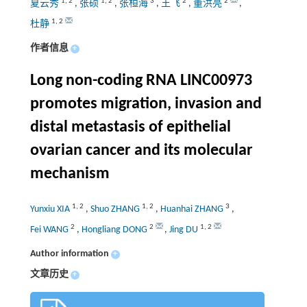
1
,
2
1
,
2
3
2
2
夏云秀
,
张硕
,
张桓海
,
王飞
,
董洪亮
,
1
,
2
杜静
作者信息
+
Long non-coding RNA LINC00973
promotes migration, invasion and
distal metastasis of epithelial
ovarian cancer and its molecular
mechanism
1
,
2
1
,
2
3
Yunxiu XIA
,
Shuo ZHANG
,
Huanhai ZHANG
,
2
2
1
,
2
Fei WANG
,
Hongliang DONG
,
Jing DU
Author information
+
文章历史
+