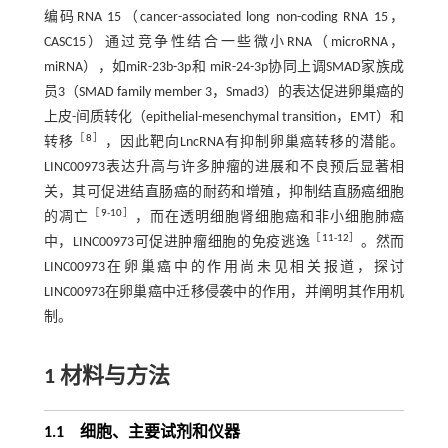
编码RNA 15（cancer-associated long non-coding RNA 15，
CASC15）通过竞争性结合一些微小RNA（microRNA，
miRNA），如miR-23b-3p和 miR-24-3p协同上调SMAD家族成
员3（SMAD family member 3，Smad3）的表达促进卵巢癌的
上皮-间质转化（epithelial-mesenchymal transition，EMT）和
［
8
］
转移
，因此靶向LncRNA有抑制卵巢癌转移的潜能。
LINC00973表达升高与许多肿瘤的进展和不良预后显著相
关，其可促进结直肠癌的耐药和增殖，抑制结直肠癌细胞
［
9
-
10
］
的凋亡
，而在透明细胞肾细胞癌和非小细胞肺癌
［
11
-
12
］
中，LINC00973可促进肿瘤细胞的免疫逃逸
。然而
LINC00973在卵巢癌中的作用尚未见相关报道，探讨
LINC00973在卵巢癌中迁移侵袭中的作用，并阐明其作用机
制。
1 材料与方法
1.1 细胞、主要试剂和仪器