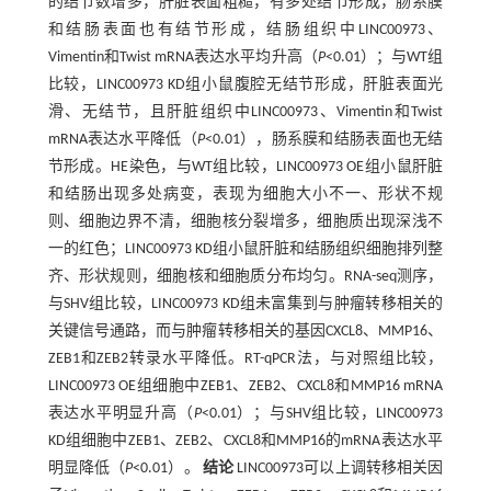
的结节数增多，肝脏表面粗糙，有多处结节形成，肠系膜
和结肠表面也有结节形成，结肠组织中LINC00973、
Vimentin和Twist mRNA表达水平均升高（
P
<0.01）；与WT组
比较，LINC00973 KD组小鼠腹腔无结节形成，肝脏表面光
滑、无结节，且肝脏组织中LINC00973、Vimentin和Twist
mRNA表达水平降低（
P
<0.01），肠系膜和结肠表面也无结
节形成。HE染色，与WT组比较，LINC00973 OE组小鼠肝脏
和结肠出现多处病变，表现为细胞大小不一、形状不规
则、细胞边界不清，细胞核分裂增多，细胞质出现深浅不
一的红色；LINC00973 KD组小鼠肝脏和结肠组织细胞排列整
齐、形状规则，细胞核和细胞质分布均匀。RNA-seq测序，
与SHV组比较，LINC00973 KD组未富集到与肿瘤转移相关的
关键信号通路，而与肿瘤转移相关的基因CXCL8、MMP16、
ZEB1和ZEB2转录水平降低。RT-qPCR法，与对照组比较，
LINC00973 OE组细胞中ZEB1、ZEB2、CXCL8和MMP16 mRNA
表达水平明显升高（
P
<0.01）；与SHV组比较，LINC00973
KD组细胞中ZEB1、ZEB2、CXCL8和MMP16的mRNA表达水平
明显降低（
P
<0.01）。
结论
LINC00973可以上调转移相关因