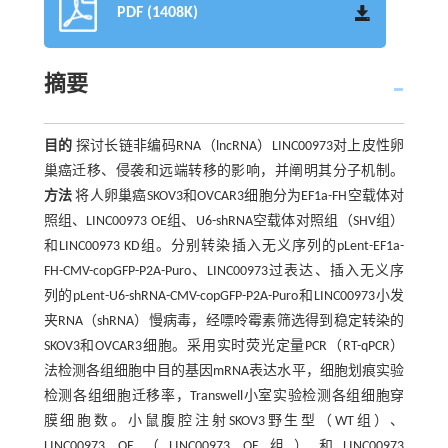
PDF (1408K)
摘要
目的
探讨长链非编码RNA（lncRNA）LINC00973对上皮性卵
巢癌迁移、侵袭和远端转移的影响，并阐明其分子机制。
方法
将人卵巢癌SKOV3和OVCAR3细胞分为EF1a-FH空载体对
照组、LINC00973 OE组、U6-shRNA空载体对照组（SHV组）
和LINC00973 KD组。分别转染插入无义序列的pLent-EF1a-
FH-CMV-copGFP-P2A-Puro、LINC00973过表达、插入无义序
列的pLent-U6-shRNA-CMV-copGFP-P2A-Puro和LINC00973小发
夹RNA（shRNA）慢病毒，经嘌呤霉素筛选得到稳定转染的
SKOV3和OVCAR3细胞。采用实时荧光定量PCR（RT-qPCR）
法检测各组细胞中目的基因mRNA表达水平，细胞划痕实验
检测各组细胞迁移率，Transwell小室实验检测各组细胞穿
膜细胞数。小鼠腹腔注射SKOV3野生型（WT组）、
LINC00973 OE（LINC00973 OE组）和LINC00973