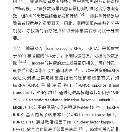
［
1
］
因
。卵巢癌极易发生转移，其中最常见的方式是盆腔
种植转移。尽管多数卵巢癌患者最初对标准化治疗方案有
［
2
］
效，但80%的患者最终会复发和转移
，而肿瘤转移是导
致患者预后差的重要原因。因此，阐明卵巢癌转移的分子
机制、寻找新的治疗靶点和改善卵巢癌转移现状十分重
要。
长链非编码RNA（long non coding RNA，lncRNA）是长度大
于200个核苷酸的RNA分子，不编码蛋白质，可编码少数多
［
3
-
4
］
肽
，lncRNA与肿瘤的发生发展密切相关，可在转录、
［
5
］
转录后和翻译水平调控基因表达
。越来越多的lncRNA
表达失调被证实与卵巢癌细胞的迁移和侵袭有关，如
lncRNA KCNQ1 重叠转录物1（KCNQ1 opposite strand
transcript 1，KCNQ1OT1）通过促进真核翻译起始因子2B亚
基5（eukaryotic translation initiation factor 2B subunit 5，
［
6
］
EIF2B5）启动子的甲基化促进卵巢癌的转移
，lncRNA
RUNX1 基因内含子转录本1（RUNX1 intronic transcript 1，
RUNX1-IT1）通过激活核因子κB（nuclear factor kappa B，
［
7
］
NF-κB）信号通路促进了卵巢癌进展
，癌症相关长链非