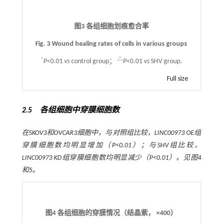
图3 各组细胞划痕愈合率
Fig. 3 Wound healing rates of cells in various groups
*
△
P
<0.01
vs
control group；
P
<0.01
vs
SHV group.
Full size
2.5 各组细胞中穿膜细胞数
在SKOV3和OVCAR3细胞中，与对照组比较，LINC00973 OE组
穿膜细胞数均明显增加（
P
<0.01）；与SHV组比较，
LINC00973 KD组穿膜细胞数均明显减少（
P
<0.01）。见图
4
和
5
。
图4
各组细胞的穿膜情况（结晶紫，
×
400）