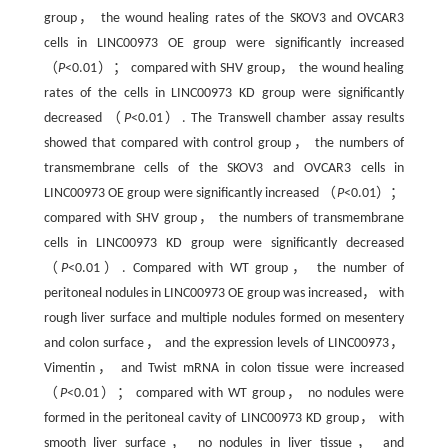
group， the wound healing rates of the SKOV3 and OVCAR3
cells in LINC00973 OE group were significantly increased
（
P
<0.01）； compared with SHV group， the wound healing
rates of the cells in LINC00973 KD group were significantly
decreased （
P
<0.01）. The Transwell chamber assay results
showed that compared with control group， the numbers of
transmembrane cells of the SKOV3 and OVCAR3 cells in
LINC00973 OE group were significantly increased （
P
<0.01）；
compared with SHV group， the numbers of transmembrane
cells in LINC00973 KD group were significantly decreased
（
P
<0.01）. Compared with WT group， the number of
peritoneal nodules in LINC00973 OE group was increased， with
rough liver surface and multiple nodules formed on mesentery
and colon surface， and the expression levels of LINC00973，
Vimentin， and Twist mRNA in colon tissue were increased
（
P
<0.01）； compared with WT group， no nodules were
formed in the peritoneal cavity of LINC00973 KD group， with
smooth liver surface， no nodules in liver tissue， and