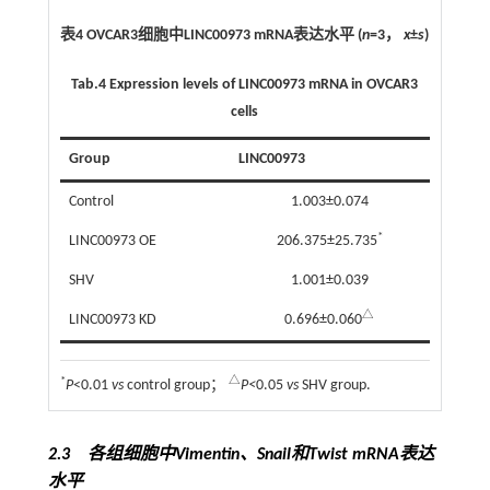
表4 OVCAR3细胞中LINC00973 mRNA表达水平 (
n
=3，
x
±
s
)
Tab.4
Expression levels of LINC00973 mRNA in OVCAR3
cells
Group
LINC00973
Control
1.003±0.074
*
LINC00973 OE
206.375±25.735
SHV
1.001±0.039
△
LINC00973 KD
0.696±0.060
*
△
P
<0.01
vs
control group；
P<
0.05
vs
SHV group.
2.3 各组细胞中Vimentin、Snail和Twist mRNA表达
水平