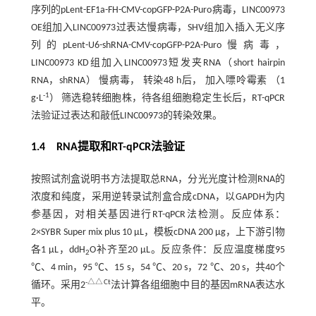
序列的pLent-EF1a-FH-CMV-copGFP-P2A-Puro病毒，LINC00973
OE组加入LINC00973过表达慢病毒，SHV组加入插入无义序
列的pLent-U6-shRNA-CMV-copGFP-P2A-Puro慢病毒，
LINC00973 KD组加入LINC00973短发夹RNA（short hairpin
RNA，shRNA） 慢病毒， 转染48 h后， 加入嘌呤霉素 （1
-1
g·L
） 筛选稳转细胞株，待各组细胞稳定生长后，RT-qPCR
法验证过表达和敲低LINC00973的转染效果。
1.4 RNA提取和RT-qPCR法验证
按照试剂盒说明书方法提取总RNA，分光光度计检测RNA的
浓度和纯度，采用逆转录试剂盒合成cDNA，以GAPDH为内
参基因，对相关基因进行RT-qPCR法检测。反应体系：
2×SYBR Super mix plus 10 μL，模板cDNA 200 μg，上下游引物
各1 μL，ddH
O补齐至20 μL。反应条件：反应温度梯度95
2
℃、4 min，95 ℃、15 s，54 ℃、20 s，72 ℃、20 s，共40个
-△△Ct
循环。采用2
法计算各组细胞中目的基因mRNA表达水
平。