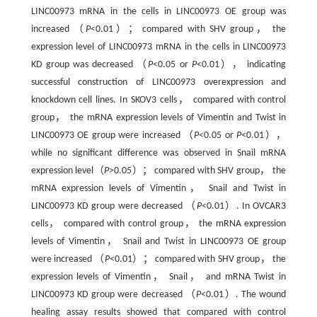
LINC00973 mRNA in the cells in LINC00973 OE group was
increased （
P
<0.01）； compared with SHV group， the
expression level of LINC00973 mRNA in the cells in LINC00973
KD group was decreased （
P
<0.05 or
P
<0.01）， indicating
successful construction of LINC00973 overexpression and
knockdown cell lines. In SKOV3 cells， compared with control
group， the mRNA expression levels of Vimentin and Twist in
LINC00973 OE group were increased （
P
<0.05 or
P
<0.01），
while no significant difference was observed in Snail mRNA
expression level（
P
>0.05）； compared with SHV group， the
mRNA expression levels of Vimentin， Snail and Twist in
LINC00973 KD group were decreased （
P
<0.01）. In OVCAR3
cells， compared with control group， the mRNA expression
levels of Vimentin， Snail and Twist in LINC00973 OE group
were increased （
P
<0.01）； compared with SHV group， the
expression levels of Vimentin， Snail， and mRNA Twist in
LINC00973 KD group were decreased （
P
<0.01）. The wound
healing assay results showed that compared with control