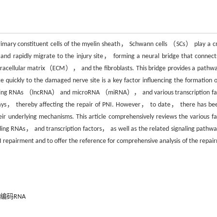
rimary constituent cells of the myelin sheath， Schwann cells （SCs） play a cr
 and rapidly migrate to the injury site， forming a neural bridge that connect
extracellular matrix（ECM）， and the fibroblasts. This bridge provides a pathwa
e quickly to the damaged nerve site is a key factor influencing the formation o
oding RNAs （lncRNA） and microRNA （miRNA）， and various transcription fa
thways， thereby affecting the repair of PNI. However， to date， there has be
heir underlying mechanisms. This article comprehensively reviews the various fa
ng RNAs， and transcription factors， as well as the related signaling pathway
PNI repairment and to offer the reference for comprehensive analysis of the repai
编码RNA