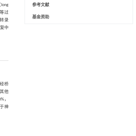
ong
参考文献
化等过
基金资助
和转录
修复中
基于检流计的无对准误差全原位成像与激光加
[1]
工系统及其在泛半导体制造中的应用
Engineering
. 2026, Vol.58(3): 1-303
https://doi.org/10.1016/j.eng.2025.07.041
基于机器学习揭示二氢杨梅素抑制TGF-β/ALK5
[2]
信号通路治疗肺纤维化的新机制
Engineering
. 2026, Vol.58(3): 1-303
神经桥
https://doi.org/10.1016/j.eng.2025.10.017
和其他
升级回收风力涡轮机叶片用环氧树脂制备高强
[3]
0%，
度黏合剂
合于神
Engineering
. 2026, Vol.58(3): 1-303
https://doi.org/10.1016/j.eng.2026.02.011
基质辅助室温干燥技术提升功能蛋白的热稳定
[4]
性