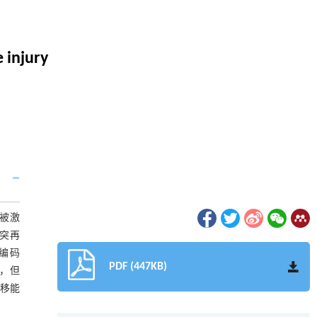
 injury
s被激
突再
编码
PDF (447KB)
复，但
迁移能