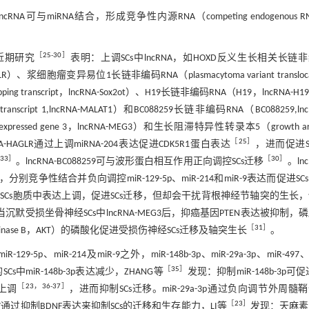
miRNA结合，形成竞争性内源RNA（competing endogenous R
［
25
-
30
］
近期研究
表明：上调SCs中lncRNA，如HOXD反义生长相关长链
ncRNA-HAGLR）、浆细胞瘤变异易位1长链非编码RNA（plasmacytoma variant transloca
g transcript，lncRNA-Sox2ot）、H19长链非编码RNA（H19，lncRNA-H
transcript 1,lncRNA-MALAT1）和BC088259长链非编码RNA（BC088259,lnc
essed gene 3，lncRNA-MEG3）和生长阻滞特异性转录本5（growth arre
［
25
］
NA-HAGLR通过上调miRNA-204表达促进CDK5R1蛋白表达
，进而促进S
33
］
［
30
］
。lncRNA-BC088259可与波形蛋白相互作用正向调控SCs迁移
。lnc
达增强，分别竞争性结合并负向调控miR-129-5p、miR-214和miR-9表达而促进SC
9在SCs胞质中表达上调，促进SCs迁移，但却会干扰背根神经节轴突的生长
当沉默受损坐骨神经SCs中lncRNA-MEG3后，抑癌基因PTEN表达被抑制，
［
31
］
rotein kinase B，AKT）的磷酸化促进受损伤神经SCs迁移及轴突生长
。
129-5p、miR-214及miR-9之外，miR-148b-3p、miR-29a-3p、miR-497、
［
35
］
s中miR-148b-3p表达减少，ZHANG等
发现：抑制miR-148b-3p可促进
［
23
，
36
-
37
］
达上调
，进而抑制SCs迁移。miR-29a-3p通过负向调节外周髓
［
23
］
497通过抑制BDNF表达来抑制SCs的迁移和生存能力，LI等
发现：天麻素