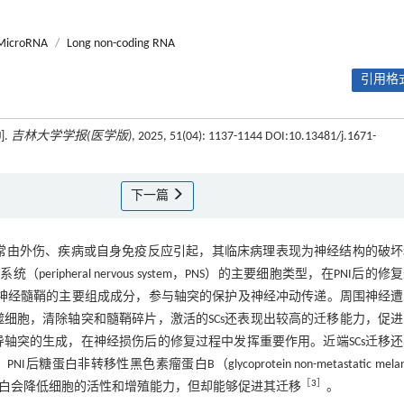
MicroRNA
/
Long non-coding RNA
引用格式
.
吉林大学学报(医学版)
, 2025, 51(04): 1137-1144 DOI:10.13481/j.1671-
下一篇
损伤常见类型，通常由外伤、疾病或自身免疫反应引起，其临床病理表现为神经结构的破
统（peripheral nervous system，PNS）的主要细胞类型，在PNI后的修
层——神经髓鞘的主要组成成分，参与轴突的保护及神经冲动传递。周围神经
噬细胞，清除轴突和髓鞘碎片，激活的SCs还表现出较高的迁移能力，促
导轴突的生成，在神经损伤后的修复过程中发挥重要作用。近端SCs迁移
PNI后糖蛋白非转移性黑色素瘤蛋白B（glycoprotein non-metastatic mela
［
3
］
CD146蛋白会降低细胞的活性和增殖能力，但却能够促进其迁移
。