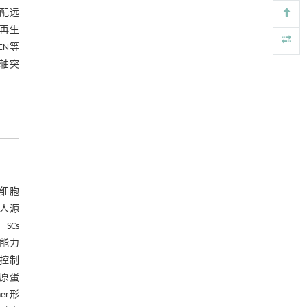
Engineering
. 2026, Vol.58(3): 1-303
支配远
https://doi.org/10.1016/j.eng.2025.08.045
突再生
EN等
PVDD: a practical benchmark dataset and
[5]
，轴突
network for video denoising
Frontiers of Computer Science
. 2027, Vol.21(7):
2107207-2107708
https://doi.org/10.1007/s11704-025-50966-0
成细胞
组人源
SCs
移能力
接控制
胶原蛋
er形