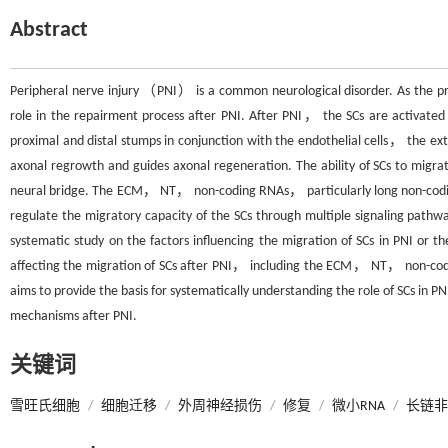
Abstract
Peripheral nerve injury （PNI） is a common neurological disorder. As the p
role in the repairment process after PNI. After PNI， the SCs are activated
proximal and distal stumps in conjunction with the endothelial cells， the 
axonal regrowth and guides axonal regeneration. The ability of SCs to migrat
neural bridge. The ECM， NT， non-coding RNAs， particularly long non-c
regulate the migratory capacity of the SCs through multiple signaling pa
systematic study on the factors influencing the migration of SCs in PNI or t
affecting the migration of SCs after PNI， including the ECM， NT， non-codi
aims to provide the basis for systematically understanding the role of SCs in 
mechanisms after PNI.
关键词
雪旺氏细胞
/
细胞迁移
/
外周神经损伤
/
修复
/
微小RNA
/
长链非