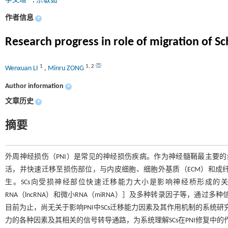
李文瑄
,
宗敏茹
作者信息
+
Research progress in role of migration of Sc
1
1
,
2
Wenxuan LI
,
Minru ZONG
Author information
+
文章历史
+
摘要
外周神经损伤（PNI）是常见的神经损伤疾病。作为神经髓鞘最主要的组成
活，并快速迁移至损伤部位，与内皮细胞、细胞外基质（ECM）和成
生。SCs向受损神经部位快速迁移能力大小是影响神经桥形成的关
RNA（lncRNA）和微小RNA（miRNA）］及多种转录因子等，通
目前为止，尚无关于影响PNI中SCs迁移能力因素及其作用机制的系统研究
力的各种因素及其相关的信号转导通路，为系统理解SCs在PNI修复中的