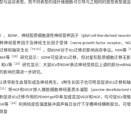
表型与运动表型，而不同表型的成纤维细胞可引导与之相同的感觉表型或运
NF、神经胶质细胞源性神经营养因子（glial-cell-line-derived neurotro
种神经营养因子及神经生长因子受体（nerve growth factor receptor，NG
［
19
-
21
］
［
s的迁移和轴突生长
，但BDNF对于SCs迁移的影响尚存争议。MIN等
［
20
］
AM等
研究显示：GDNF可促进SCs迁移，但对星形胶质细胞迁移无
］
［
23
］
和LI等
研究显示：大鼠SCs中BDNF表达神经受损后上调的部分miRN
迁移的影响仍需进一步研究。
ctor，VEGF）可以诱导新生血管形成及神经再生，2种生长因子也可明显促进SCs迁移和
［
21
］
将NGF和VEGF掺入猪脱细胞神经基质水凝胶（porcine decellularized n
身具有促进SCs迁移作用的PDNM-gel中单加或混加VEGF和NGF，均可促SCs增
［
24
］
HI等
利用经皮低强度脉冲超声每日治疗下牙槽神经横断部位，可增
能恢复