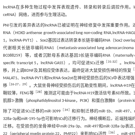
lncRNA在多种生物过程中发挥表观遗传、转录和转录后调控作用。lncRNA可与
ceRNA）网络，进而参与生理活动。
PNI引发的差异表达的lncRNA已被证明在神经修复中发挥重要作用。
RNA（HOXD antisense growth-associated long non-coding RNA,l
1，lncRNA-PVT1）、Sox2基因过表达转录本长链非编码RNA（Sox2 overlappin
代谢相关长链非编码RNA1（metastasis-associated lung adenocarcinoma 
BC088259）等，或者沉默母系表达基因3长链非编码RNA（maternally expr
［
31
-
32
］
specific transcript 5，lncRNA-GAS5），均可促进SCs迁移
。lncR
［
移，并上调BDNF及其相应受体表达，最终促进大鼠受损伤神经的恢复
MALAT1、lncRNA-PVT1和lncRNA-Sox2ot在神经受损伤后的SCs中表
［
26
-
27
，
29
］
移
。大鼠坐骨神经受损伤后的瓦勒变性期间，lncRNA-H1
［
28
］
鞘较薄，FENG等
推测这可能由于lncRNA-H19激活信号素6D所致。
肌醇3-激酶（phosphatidylinositol 3-kinase，PI3K）和蛋白激酶B（p
［
34
］
除了可促进SCs迁移的miR-3099
和抑制迁移的miR-1b、miR-497、miR-
328a-3p和miR-195-5p也可影响SCs的迁移行为。神经横断后，近端残端的SC
迁移。在受损伤的坐骨神经中miR-29a-3p、miR-497和miR-328a-3p表
［
36
］
22（peripheral myelin protein 22，PMP22）来影响SCs活性
。miR-