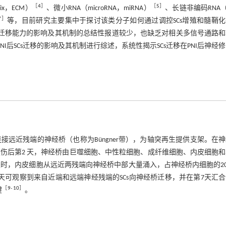
［
4
］
［
5
］
ix，ECM）
、微小RNA（microRNA，miRNA）
、长链非编码RNA（l
7
］
等，目前研究主要集中于探讨该类分子如何通过调控SCs增殖和髓鞘
程中迁移能力的影响及其机制的总结性报道较少，也缺乏对相关多信号通路
对PNI后SCs迁移的影响及其机制进行综述，系统性揭示SCs迁移在PNI后神经
接远近残端的神经桥（也称为Büngner带），为轴突再生提供支架。在
伤后第2 天，神经桥由巨噬细胞、中性粒细胞、成纤维细胞、内皮细胞
天时，内皮细胞从远近两残端向神经桥中部大量涌入，占神经桥内细胞的2
4天可观察到来自近端和远端神经残端的SCs向神经桥迁移，并在第7天汇
［
9
-
10
］
键
。