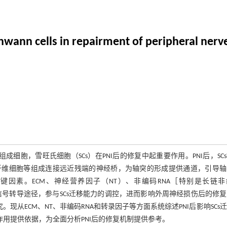
hwann cells in repairment of peripheral nerve
细胞，雪旺氏细胞（SCs）在PNI后的修复中起重要作用。PNI后，SC
纤维细胞等组成连接远近残端的神经桥，为轴突的形成提供通道，引导轴
键因素。ECM、神经营养因子（NT）、非编码RNA［特别是长链非
过多种信号转导途径，参与SCs迁移能力的调控，进而影响外周神经损伤后的修
。现从ECM、NT、非编码RNA和转录因子等方面系统综述PNI后影响SCs
作用提供依据，为全面分析PNI后的修复机制提供参考。