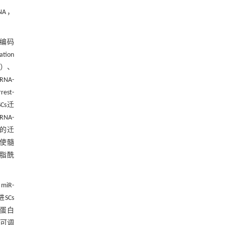
NA，
非编码
tion
19）、
RNA-
st-
Cs迁
RNA-
s的迁
，使髓
磷脂酰
miR-
SCs
鞘蛋白
可调