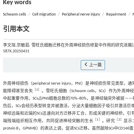
Key words
Schwann cells
/
Cell migration
/
Peripheral nerve injury
/
Repairment
/
引用本文
李文瑄,宗敏茹. 雪旺氏细胞迁移在外周神经损伤修复中作用的研究进展[J]
587X.20250431
上一篇
外周神经损伤（peripheral nerve injury，PNI）是神经
［
1
］
能障碍甚至丧失
。雪旺氏细胞（Schwann cells，SCs）作为外周神经系
中起重要作用，SCs占PNS细胞总数的70%~80%，是神经轴突外被
伤后，SCs会经历表型转变并被激活，分泌大量细胞因子吸引并激活巨
神经远端和近端的SCs迅速向对方迁移并汇合，形成关键的神经桥，引
［
1
］
［
2
］
端残端组织相互作用，共同促进神经突触的生长
。研究
显示：
protein B，GPNMB）的表达上调，促进SCs迁移。虽然敲除SCs中