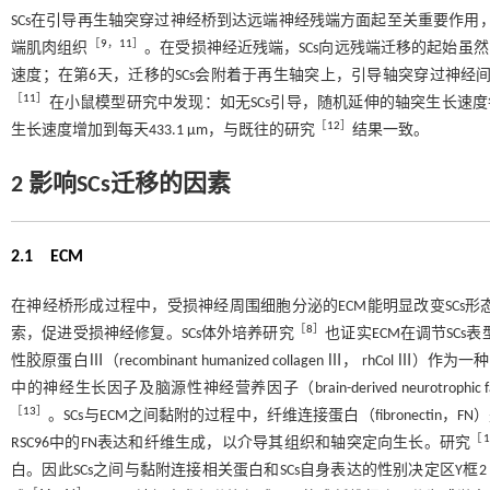
SCs在引导再生轴突穿过神经桥到达远端神经残端方面起至关重要作用
［
9
，
11
］
端肌肉组织
。在受损神经近残端，SCs向远残端迁移的起始虽
速度；在第6天，迁移的SCs会附着于再生轴突上，引导轴突穿过神经
［
11
］
在小鼠模型研究中发现：如无SCs引导，随机延伸的轴突生长速度每
［
12
］
生长速度增加到每天433.1 μm，与既往的研究
结果一致。
2 影响SCs迁移的因素
2.1 ECM
在神经桥形成过程中，受损神经周围细胞分泌的ECM能明显改变SCs
［
8
］
索，促进受损神经修复。SCs体外培养研究
也证实ECM在调节SCs
性胶原蛋白Ⅲ（recombinant humanized collagen Ⅲ， rhCo
中的神经生长因子及脑源性神经营养因子（brain-derived neurotro
［
13
］
。SCs与ECM之间黏附的过程中，纤维连接蛋白（fibronectin
［
1
RSC96中的FN表达和纤维生成，以介导其组织和轴突定向生长。研究
白。因此SCs之间与黏附连接相关蛋白和SCs自身表达的性别决定区Y框2（sex deter