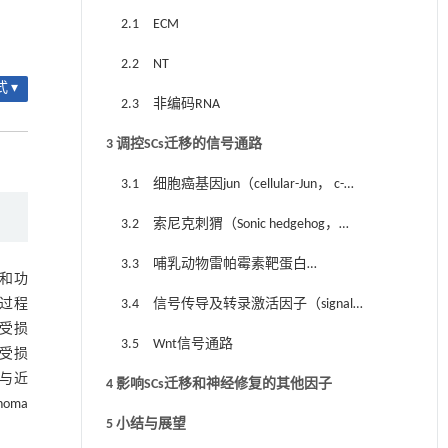
2.1 ECM
2.2 NT
 ▾
2.3 非编码RNA
3 调控SCs迁移的信号通路
3.1 细胞癌基因jun（cellular-Jun， c-
Jun）信号通路
3.2 索尼克刺猬（Sonic hedgehog，
SHH）信号通路
3.3 哺乳动物雷帕霉素靶蛋白
坏和功
（mammalian target of rapamycin，mTOR）
复过程
3.4 信号传导及转录激活因子（signal
及其信号通路
遭受损
transduction and activator of transcription，
3.5 Wnt信号通路
进受损
STAT）及其相关通路
还与近
4 影响SCs迁移和神经修复的其他因子
noma
5 小结与展望