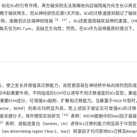
，如无SCs的引导作用，再生轴突则无法准确地向远端残端方向生长以再
然晚于轴突再生，但从神经损伤后第5天开始，SCs的迁移速度却超过了轴
［
9
，
11
］
间隙，准确到达远端神经残端
。SCs还能提高轴突延伸的速度，CH
天仅为85.7 μm，且缺乏方向性；然而，在SCs作为延伸基质的情况下
形态，使之变长并增强其迁移能力，进而更容易在神经桥中纵向排列而形
表型中起重要作用，不同组成的ECM可以诱导不同迁移速度的SCs亚型；重
l Ⅲ）作为一种重要ECM成分，可增强SCs黏附、扩散和迁移能力。当暴露于rhCol Ⅲ型时，
phic factor，BDNF）的表达均明显升高，而上述因子被证实可增强SCs的迁
［
14
］
，FN）是关键分子。体外模型实验研究
表明：RSC96细胞中的Sox2因子直
5
］
表明：层黏连蛋白（laminin，LN）诱导SCs迁移的能力明显高于Ⅳ型
mining region Y-box 2，Sox2）转录因子均可影响SCs迁移及Büngn