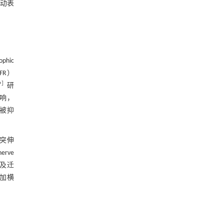
动表
phic
FR）
9
］
研
影响，
A被抑
轴突伸
erve
殖及迁
加横