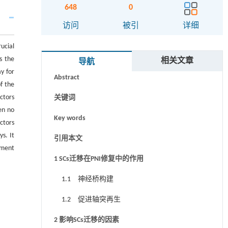
648
0
访问
被引
详细
ucial
摘要
s the
相关文章
导航
y for
Abstract
f the
ctors
关键词
en no
Key words
ctors
s. It
引用本文
rment
1 SCs迁移在PNI修复中的作用
1.1 神经桥构建
1.2 促进轴突再生
2 影响SCs迁移的因素