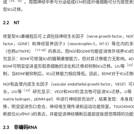
［
14
，
16
］
成
。周围神经中参与分泌组成ECM的成纤维细胞可分为感觉
型SCs迁移。
2.2 NT
修复型SCs重编程后可上调包括神经生长因子（nerve growth factor，NGF）、BD
factor，GDNF）和神经营养因子3（neurotrophin-3，NT-3）等在内的多
［
17
-
18
］
（也称p75NTR）
的表达。而NGF和GDNF均能促进体外培养SC
究显示：BDNF可增强SCs的髓鞘重塑能力，但对其迁移能力无影响。AD
［
22
BDNF可明显促进星形胶质细胞的活化和迁移却抑制SCs迁移。LIU等
制，当BDNF被抑制后，SCs迁移能力相应降低。因此，BDNF对于SCs
NGF和血管内皮生长因子（vascular endothelial growth fa
［
19
］
长。LIU等
研究显示：VEGF和NGF的混合物可促进SCs迁移。LI等
matrix hydrogel，pDNM-gel）中进行神经损伤治疗，结果发现：本
移，明显促进伤口愈合、神经电生理传递和运动功能恢复。TSUCHIMOC
断部位SCs中NT-3的表达，并能促进神经横断后面部皮肤感觉障碍的功
2.3 非编码RNA