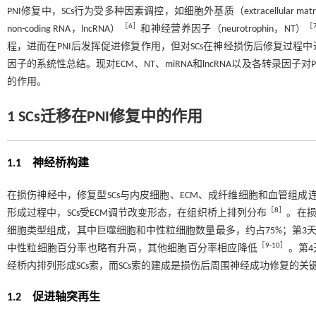
PNI修复中，SCs行为受多种因素调控，如细胞外基质（extracellular matr
［
6
］
［
non-coding RNA，lncRNA）
和神经营养因子（neurotrophin，NT）
程，进而在PNI后发挥促进修复作用，但对SCs在神经损伤后修复过
因子的系统性总结。现对ECM、NT、miRNA和lncRNA以及各转录因子
的作用。
1 SCs迁移在PNI修复中的作用
1.1 神经桥构建
在损伤神经中，修复型SCs与内皮细胞、ECM、成纤维细胞和血管组成连
［
8
］
形成过程中，SCs受ECM调节改变形态，在组织桥上排列分布
。在损
细胞类型组成，其中巨噬细胞和中性粒细胞数量最多，约占75%；第3
［
9
-
10
］
中性粒细胞百分率也略有升高，其他细胞百分率相应降低
。第
经桥内排列形成SCs索，而SCs索的建成是损伤后周围神经成功修复的关
1.2 促进轴突再生