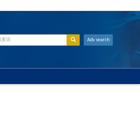
Adv search