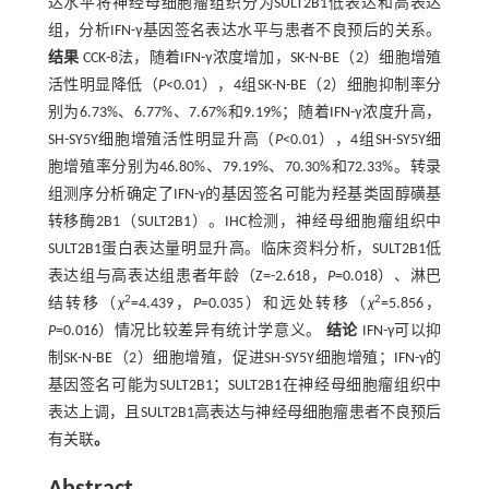
达水平将神经母细胞瘤组织分为SULT2B1低表达和高表达
组，分析IFN-γ基因签名表达水平与患者不良预后的关系。
结果
CCK-8法，随着IFN-γ浓度增加，SK-N-BE（2）细胞增殖
活性明显降低（
P
<0.01），4组SK-N-BE（2）细胞抑制率分
别为6.73%、6.77%、7.67%和9.19%；随着IFN-γ浓度升高，
SH-SY5Y细胞增殖活性明显升高（
P
<0.01），4组SH-SY5Y细
胞增殖率分别为46.80%、79.19%、70.30%和72.33%。转录
组测序分析确定了IFN-γ的基因签名可能为羟基类固醇磺基
转移酶2B1（SULT2B1）。IHC检测，神经母细胞瘤组织中
SULT2B1蛋白表达量明显升高。临床资料分析，SULT2B1低
表达组与高表达组患者年龄（Z=-2.618，
P
=0.018）、淋巴
2
2
结转移（
χ
=4.439，
P
=0.035）和远处转移（
χ
=5.856，
P
=0.016）情况比较差异有统计学意义。
结论
IFN-γ可以抑
制SK-N-BE（2）细胞增殖，促进SH-SY5Y细胞增殖；IFN-γ的
基因签名可能为SULT2B1；SULT2B1在神经母细胞瘤组织中
表达上调，且SULT2B1高表达与神经母细胞瘤患者不良预后
有关联
。