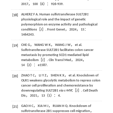
2017
，
100
（6）： 926-939.
ALHERZ
F A
. Human sulfotransferase
SULT2B1
[18]
physiological role and the impact of genetic
polymorphism on enzyme activity and pathological
conditions［J］.
Front Genet
，
2024
，
15
：
1464243.
CHE
G
，
WANG
W K
，
WANG
J W
，
et al
.
[19]
Sulfotransferase SULT2B1 facilitates colon cancer
metastasis by promoting SCD1-mediated lipid
metabolism［J］.
Clin Transl Med
，
2024
，
14
（2）： e1587.
ZHAO
T C
，
LI
Y Z
，
SHEN
K X
，
et al
. Knockdown of
[20]
OLR1 weakens glycolytic metabolism to repress colon
cancer cell proliferation and chemoresistance by
downregulating SULT2B1
via
c-MYC［J］.
Cell Death
Dis
，
2021
，
13
（1）： 4.
GAO
H C
，
XIA
M J
，
RUAN
H Q
. Knockdown of
[21]
sulfotransferase 2B1 suppresses cell migration，