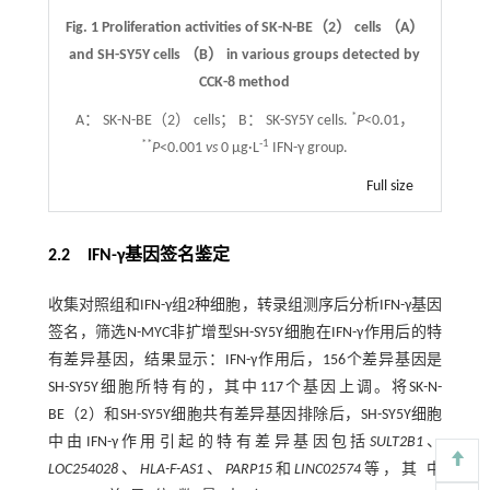
Fig. 1 Proliferation activities of SK-N-BE（2） cells （A）
and SH-SY5Y cells （B） in various groups detected by
CCK-8 method
*
A： SK-N-BE（2） cells； B： SK-SY5Y cells.
P
<0.01，
**
-1
P
<0.001
vs
0 μg·L
IFN-γ group.
Full size
2.2 IFN-γ基因签名鉴定
收集对照组和IFN-γ组2种细胞，转录组测序后分析IFN-γ基因
签名，筛选N-MYC非扩增型SH-SY5Y细胞在IFN-γ作用后的特
有差异基因，结果显示：IFN-γ作用后，156个差异基因是
SH-SY5Y细胞所特有的，其中117个基因上调。将SK-N-
BE（2）和SH-SY5Y细胞共有差异基因排除后，SH-SY5Y细胞
中由IFN-γ作用引起的特有差异基因包括
SULT2B1
、
LOC254028
、
HLA-F-AS1
、
PARP15
和
LINC02574
等，其 中