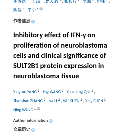
1
1
1
2
2
2
杨映然
,
王靖
,
仇友政
,
张杉杉
,
李娜
,
申伟
,
3
1
陈瑛
,
王宁
作者信息
+
Inhibitory effect of IFN-
γ
on
proliferation of neuroblastoma
cells and clinical significance of
SULT2B1 protein expression in
neuroblastoma tissue
1
1
1
Yingran YANG
,
Jing WANG
,
Youzheng QIU
,
2
2
2
3
Shanshan ZHANG
,
Na LI
,
Wei SHEN
,
Ying CHEN
,
1
Ning WANG
Author information
+
文章历史
+