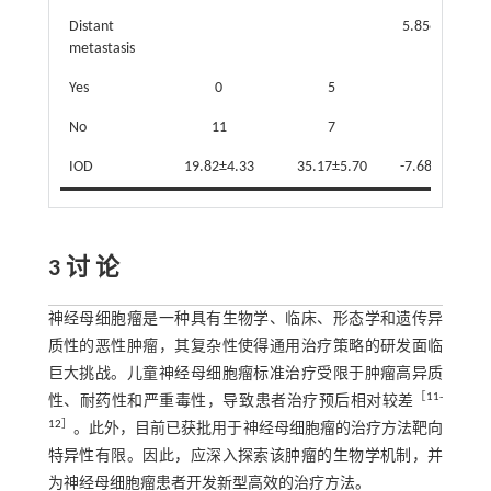
Distant
5.856
0.01
metastasis
Yes
0
5
No
11
7
IOD
19.82±4.33
35.17±5.70
-7.681
<0.0
3 讨 论
神经母细胞瘤是一种具有生物学、临床、形态学和遗传异
质性的恶性肿瘤，其复杂性使得通用治疗策略的研发面临
巨大挑战。儿童神经母细胞瘤标准治疗受限于肿瘤高异质
［
11
-
性、耐药性和严重毒性，导致患者治疗预后相对较差
12
］
。此外，目前已获批用于神经母细胞瘤的治疗方法靶向
特异性有限。因此，应深入探索该肿瘤的生物学机制，并
为神经母细胞瘤患者开发新型高效的治疗方法。