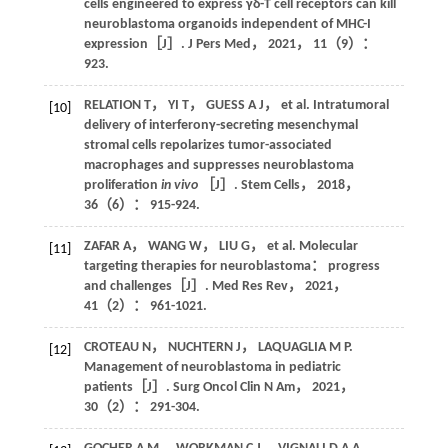
cells engineered to express γδ-T cell receptors can kill
neuroblastoma organoids independent of MHC-I
expression［J］.
J Pers Med
，
2021
，
11
（9）：
923.
RELATION
T
，
YI
T
，
GUESS
A J
，
et al
. Intratumoral
[10]
delivery of interferonγ-secreting mesenchymal
stromal cells repolarizes tumor-associated
macrophages and suppresses neuroblastoma
proliferation
in vivo
［J］.
Stem Cells
，
2018
，
36
（6）： 915-924.
ZAFAR
A
，
WANG
W
，
LIU
G
，
et al
. Molecular
[11]
targeting therapies for neuroblastoma： progress
and challenges［J］.
Med Res Rev
，
2021
，
41
（2）： 961-1021.
CROTEAU
N
，
NUCHTERN
J
，
LAQUAGLIA
M P
.
[12]
Management of neuroblastoma in pediatric
patients［J］.
Surg Oncol Clin N Am
，
2021
，
30
（2）： 291-304.