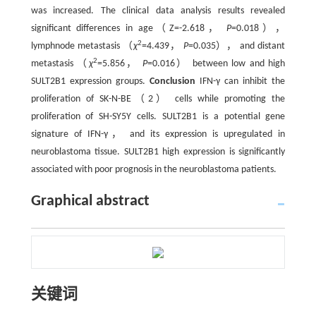
was increased. The clinical data analysis results revealed
significant differences in age（Z=-2.618，
P
=0.018），
2
lymphnode metastasis （
χ
=4.439，
P
=0.035）， and distant
2
metastasis （
χ
=5.856，
P
=0.016） between low and high
SULT2B1 expression groups.
Conclusion
IFN-γ can inhibit the
proliferation of SK-N-BE（2） cells while promoting the
proliferation of SH-SY5Y cells. SULT2B1 is a potential gene
signature of IFN-γ， and its expression is upregulated in
neuroblastoma tissue. SULT2B1 high expression is significantly
associated with poor prognosis in the neuroblastoma patients.
Graphical abstract
关键词