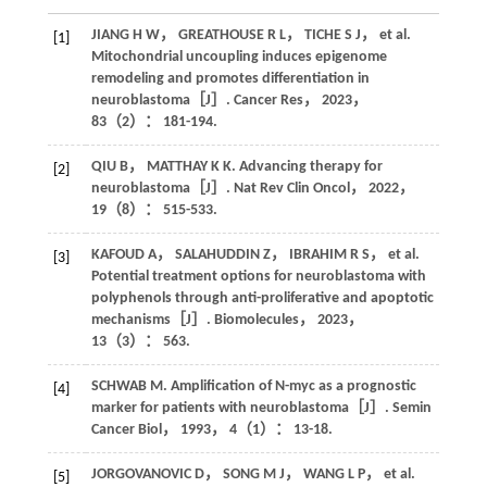
JIANG
H W
，
GREATHOUSE
R L
，
TICHE
S J
，
et al
.
[1]
Mitochondrial uncoupling induces epigenome
remodeling and promotes differentiation in
neuroblastoma［J］.
Cancer Res
，
2023
，
83
（2）： 181-194.
QIU
B
，
MATTHAY
K K
. Advancing therapy for
[2]
neuroblastoma［J］.
Nat Rev Clin Oncol
，
2022
，
19
（8）： 515-533.
KAFOUD
A
，
SALAHUDDIN
Z
，
IBRAHIM
R S
，
et al
.
[3]
Potential treatment options for neuroblastoma with
polyphenols through anti-proliferative and apoptotic
mechanisms［J］.
Biomolecules
，
2023
，
13
（3）： 563.
SCHWAB
M
. Amplification of N-myc as a prognostic
[4]
marker for patients with neuroblastoma［J］.
Semin
Cancer Biol
，
1993
，
4
（1）： 13-18.
JORGOVANOVIC
D
，
SONG
M J
，
WANG
L P
，
et al
.
[5]