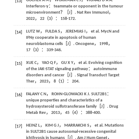
GOCHER
A M
，
WORKMAN
C J
，
VIGNALI
D A A
.
[13]
Interferon-γ： teammate or opponent in the tumour
microenvironment？［J］.
Nat Rev Immunol
，
2022
，
22
（3）： 158-172.
LUTZ
W
，
FULDA
S
，
JEREMIAS
I
，
et al
. MycN and
[14]
IFNγ cooperate in apoptosis of human
neuroblastoma cells［J］.
Oncogene
，
1998
，
17
（3）： 339-346.
XUE
C
，
YAO
Q F
，
GU
X Y
，
et al
. Evolving cognition
[15]
of the JAK-STAT signaling pathway： autoimmune
disorders and cancer［J］.
Signal Transduct Target
Ther
，
2023
，
8
（1）： 204.
FALANY
C N
，
ROHN-GLOWACKI
K J
. SULT2B1：
[16]
unique properties and characteristics of a
hydroxysteroid sulfotransferase family［J］.
Drug
Metab Rev
，
2013
，
45
（4）： 388-400.
HEINZ
L
，
KIM
G J
，
MARRAKCHI
S
，
et al
. Mutations
[17]
in SULT2B1 cause autosomal-recessive congenital
ichthyosis in humans［J］.
Am J Hum Genet
，