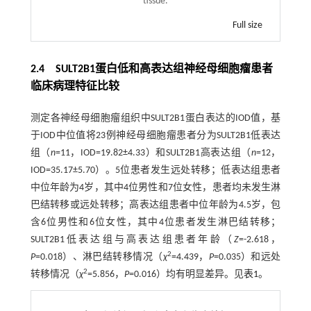
tissue.
Full size
2.4 SULT2B1蛋白低和高表达组神经母细胞瘤患者
临床病理特征比较
测定各神经母细胞瘤组织中SULT2B1蛋白表达的IOD值，基
于IOD中位值将23例神经母细胞瘤患者分为SULT2B1低表达
组（
n
=11，IOD=19.82±4.33）和SULT2B1高表达组（
n
=12，
IOD=35.17±5.70）。5位患者发生远处转移；低表达组患者
中位年龄为4岁，其中4位男性和7位女性，患者均未发生淋
巴结转移或远处转移；高表达组患者中位年龄为4.5岁，包
含6位男性和6位女性，其中4位患者发生淋巴结转移；
SULT2B1低表达组与高表达组患者年龄（
Z
=-2.618，
2
P
=0.018）、淋巴结转移情况（
χ
=4.439，
P
=0.035）和远处
2
转移情况（
χ
=5.856，
P
=0.016）均有明显差异。见
表1
。