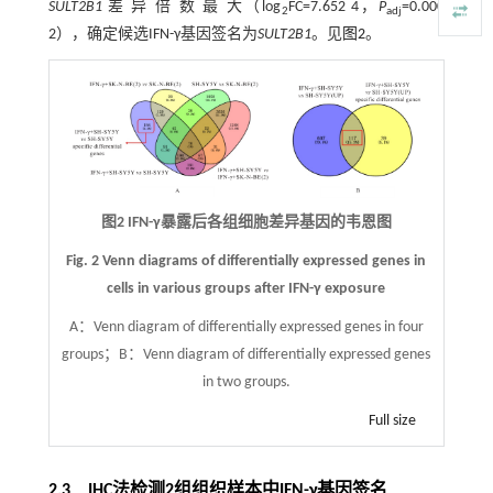
SULT2B1
差 异 倍 数 最 大（log
FC=7.652 4，
P
=0.000
2
adj
2），确定候选IFN-γ基因签名为
SULT2B1
。见
图2
。
图2 IFN-γ暴露后各组细胞差异基因的韦恩图
Fig. 2 Venn diagrams of differentially expressed genes in
cells in various groups after IFN-γ exposure
A：Venn diagram of differentially expressed genes in four
groups；B：Venn diagram of differentially expressed genes
in two groups.
Full size
2.3 IHC法检测2组组织样本中IFN-γ基因签名