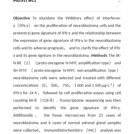
Abstract
Objective
To elucidate the inhibitory effect of interferon-
γ（IFN-γ） on the proliferation of neuroblastoma cells and the
protentral gene signature of IFN-γ and the relationship between
the expression of gene signature of IFN-γ in the neuroblastoma
cells and its adverse prognosis， and to clarify the effect of IFN-
γ and its gene signture in the neuroblastoma.
Methods
The SK-
N-BE（2）（proto-oncogene N-MYC amplification type） and
SH-SY5Y （proto-oncogene N-MYC non-amplification type）
neuroblastoma cells were selected and treated with different
-1
concentrations （0， 500， 750， 1 000 and 1 500 μg·L
） of
IFN-γ for 24 h， followed by cell proliferation assays using cell
counting kit-8 （CCK-8）. Transcriptome sequencing was then
performed to identify the gene signature of IFN-γ.
Additionally， the tissue microarrays from 23 cases of
neuroblastoma and 6 cases of normal adrenal gland samples
were collected， immunohistochemistry （IHC） analysis was