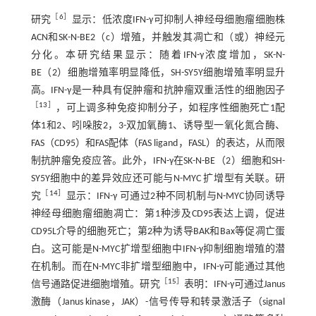
［
6
］
研究
显示：低浓度IFN-γ可抑制人神经母细胞瘤细胞株
ACN和SK-N-BE2（c）增殖，并触发其凋亡和（或）神经元
分化。本研究结果显示：随着IFN-γ浓度增加，SK-N-
BE（2）细胞增殖率明显降低，SH-SY5Y细胞增殖率明显升
高。IFN-γ是一种具有促肿瘤和抗肿瘤双重活性的细胞因子
［
13
］
，可上调多种免疫抑制分子，如程序性细胞死亡1配
体1和2、吲哚胺2，3-双加氧酶1、诱导型一氧化氮合酶、
FAS（CD95）和FAS配体（FAS ligand，FASL）的表达，从而限
制抗肿瘤免疫应答。此外，IFN-γ在SK-N-BE（2）细胞和SH-
SY5Y细胞中的差异效应还可能与N-MYC 扩增型有关联。研
［
14
］
究
显示：IFN-γ 可通过2种不同机制与N-MYC协同诱导
神经母细胞瘤细胞凋亡：第1种涉及CD95表达上调，促进
CD95L介导的细胞死亡；第2种为诱导BAK和Bax等促凋亡蛋
白。这可能是N-MYC扩增型细胞中IFN-γ抑制细胞增殖的潜
在机制。而在N-MYC非扩增型细胞中，IFN-γ可能通过其他
［
15
］
信号通路促进细胞增殖。研究
表明：IFN-γ可通过Janus
激酶（Janus kinase，JAK）-信号传导和转录激活子（signal