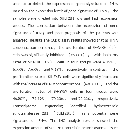
used to to detect the expression of gene signature of IFN-γ.
Based on the expression levels of gene signature of IFN-γ， the
samples were divided into SULT2B1 low and high expression
groups. The correlation between the expression of gene
signature of IFN-γ and poor prognosis of the patients was
analyzed.
Results
The CCK-8 assay results showed that as IFN-γ
concentration increased，the proliferation of SK-N-BE（2）
cells was significantly inhibited （
P
<0.01）， with inhibitory
rates of SK-N-BE（2） cells in four groups were 6.73%，
6.77%，7.67%， and 9.19%， respectively. In contrast， the
proliferation rate of SH-SY5Y cells were significantly increased
with the increase of IFN-γ concentrations （
P
<0.01）， and the
proliferation rates of SH-SY5Y cells in four groups were
46.80%， 79.19%， 70.30%， and 72.33%， respectively.
Transcriptome sequencing identified hydroxysteroid
sulfotransferase 2B1 （SULT2B1） as a potential gene
signature of IFN-γ. The IHC analysis results showed the
expression amount of SULT2B1 protein in neuroblastoma tissues