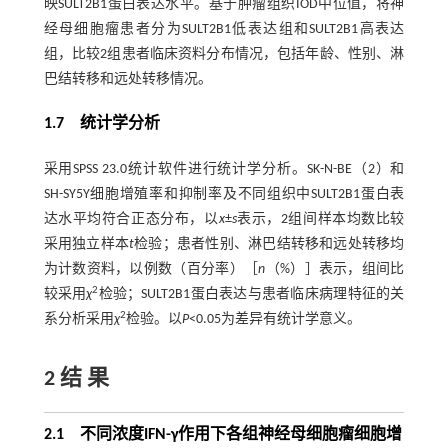
映SULT2B1蛋白表达水平。基于肿瘤组织IOD中位值，将神
经母细胞瘤患者分为SULT2B1低表达组和SULT2B1高表达
组，比较2组患者临床资料分布情况，包括年龄、性别、淋
巴结转移和远处转移情况。
1.7 统计学分析
采用SPSS 23.0统计软件进行统计学分析。SK-N-BE（2）和
SH-SY5Y细胞增殖率和抑制率及不同组织中SULT2B1蛋白表
达水平均符合正态分布，以
x
±
s
表示，2组间样本均数比较
采用独立样本
t
检验；患者性别、淋巴结转移和远处转移均
为计数资料，以例数（百分率）［
n
（%）］表示，组间比
2
较采用
χ
检验；SULT2B1蛋白表达与患者临床病理特征的关
2
系分析采用
χ
检验。以
P
<0.05为差异有统计学意义。
2 结 果
2.1 不同浓度IFN-γ作用下各组神经母细胞瘤细胞增