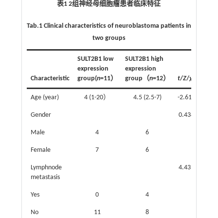
表1 2组神经母细胞瘤患者临床特征
Tab.1 Clinical characteristics of neuroblastoma patients in
two groups
SULT2B1 low
SULT2B1 high
expression
expression
2
Characteristic
group(
n
=11）
group（
n
=12）
t
/
Z
/
χ
P
Age (year)
4 (1-20）
4.5 (2.5-7)
-2.618
0.01
Gender
0.434
0.51
Male
4
6
Female
7
6
Lymphnode
4.439
0.03
metastasis
Yes
0
4
No
11
8