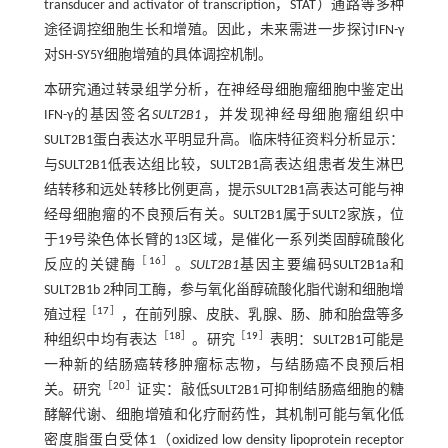
transducer and activator of transcription，STAT）通路等多种
途径调控细胞生长和增殖。因此，未来需进一步探讨IFN-γ
对SH-SY5Y细胞增殖的具体调控机制。
本研究通过转录组学分析，在神经母细胞瘤细胞中鉴定出
IFN-γ的基因签名
SULT2B1
，并发现神经母细胞瘤组织中
SULT2B1蛋白表达水平明显升高。临床特征资料分析显示：
与SULT2B1低表达组比较，SULT2B1高表达组患者发生淋巴
结转移和远处转移比例更高，提示SULT2B1高表达可能与神
经母细胞瘤的不良预后有关。SULT2B1属于SULT2家族，位
于19号染色体长臂的13区域，是催化一系列类固醇硫酸化
［
16
］
反应的关键酶
。
SULT2B1
基因主要编码SULT2B1a和
SULT2B1b 2种同工酶，参与氧化甾醇硫酸化脂代谢和细胞增
［
17
］
殖过程
，在前列腺、皮肤、乳腺、肠、肺和胎盘等多
［
18
］
［
19
］
种组织中均有表达
。研究
表明：SULT2B1可能是
一种新的结肠癌转移肿瘤标志物，与结肠癌不良预后相
［
20
］
关。研究
证实：敲低SULT2B1可抑制结肠癌细胞的糖
酵解代谢、细胞增殖和化疗耐药性，其机制可能与氧化低
密度脂蛋白受体1（oxidized low density lipoprotein receptor