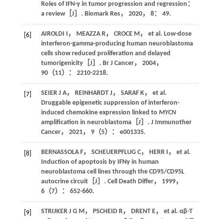
Roles of IFN-γ in tumor progression and regression：
a review［J］.
Biomark Res
，
2020
，
8
： 49.
AIROLDI
I
，
MEAZZA
R
，
CROCE
M
，
et al
. Low-dose
[6]
interferon-gamma-producing human neuroblastoma
cells show reduced proliferation and delayed
tumorigenicity［J］.
Br J Cancer
，
2004
，
90
（11）： 2210-2218.
SEIER
J A
，
REINHARDT
J
，
SARAF
K
，
et al
.
[7]
Druggable epigenetic suppression of interferon-
induced chemokine expression linked to
MYCN
amplification in neuroblastoma［J］.
J Immunother
Cancer
，
2021
，
9
（5）： e001335.
BERNASSOLA
F
，
SCHEUERPFLUG
C
，
HERR
I
，
et al
.
[8]
Induction of apoptosis by IFNγ in human
neuroblastoma cell lines through the CD95/CD95L
autocrine circuit［J］.
Cell Death Differ
，
1999
，
6
（7）： 652-660.
STRIJKER
J G M
，
PSCHEID
R
，
DRENT
E
，
et al
. αβ-T
[9]