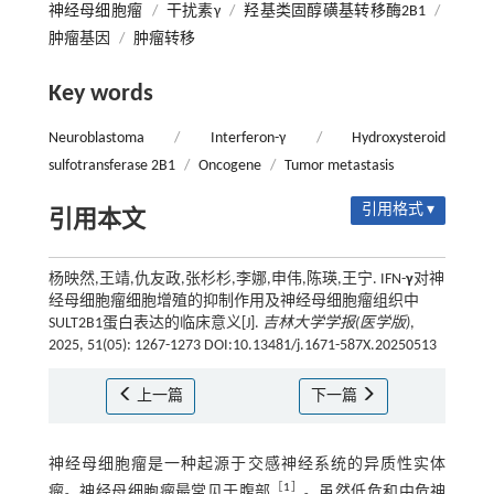
神经母细胞瘤
/
干扰素γ
/
羟基类固醇磺基转移酶2B1
/
肿瘤基因
/
肿瘤转移
Key words
Neuroblastoma
/
Interferon-γ
/
Hydroxysteroid
sulfotransferase 2B1
/
Oncogene
/
Tumor metastasis
引用格式 ▾
引用本文
杨映然,王靖,仇友政,张杉杉,李娜,申伟,陈瑛,王宁. IFN-
γ
对神
经母细胞瘤细胞增殖的抑制作用及神经母细胞瘤组织中
SULT2B1蛋白表达的临床意义[J].
吉林大学学报(医学版)
,
2025, 51(05): 1267-1273 DOI:10.13481/j.1671-587X.20250513
上一篇
下一篇
神经母细胞瘤是一种起源于交感神经系统的异质性实体
［
1
］
瘤。神经母细胞瘤最常见于腹部
。虽然低危和中危神