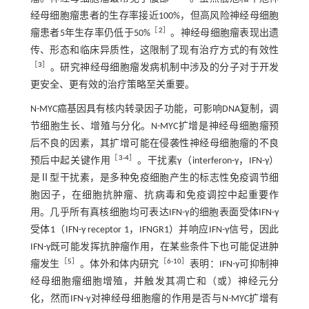
经母细胞瘤患者的生存率接近100%，但高风险神经母细胞
［
2
］
瘤患者5年生存率仍低于50%
。神经母细胞瘤表现出遗
传、形态和临床异质性，这限制了现有治疗方式的有效性
［
3
］
。研究神经母细胞瘤发病机制中涉及的分子对于开发
更安全、更有效的治疗策略至关重要。
N-MYC癌基因具有核内转录因子功能，可影响DNA复制，调
节细胞生长、增殖与分化。N-MYC扩增是神经母细胞瘤预
后不良的因素，其扩增可能在侵袭性神经母细胞瘤的不良
［
3
-
4
］
预后中起关键作用
。干扰素γ（interferon-γ，IFN-γ）
是Ⅱ型干扰素，是多种免疫细胞产生的标志性免疫调节细
胞因子，在细胞抗肿瘤、抗病毒和免疫调控中起重要作
用。几乎所有真核细胞均可表达IFN-γ的细胞表面受体IFN-γ
受体1（IFN-γ receptor 1，IFNGR1）并响应IFN-γ信号，因此
IFN-γ既可能发挥抗肿瘤作用，在某些条件下也可能促进肿
［
5
］
［
6
-
10
］
瘤发生
。体外和体内研究
表明：IFN-γ可抑制神
经母细胞瘤细胞增殖，并触发其凋亡和（或）神经元分
化，然而IFN-γ对神经母细胞瘤的作用是否与N-MYC扩增有