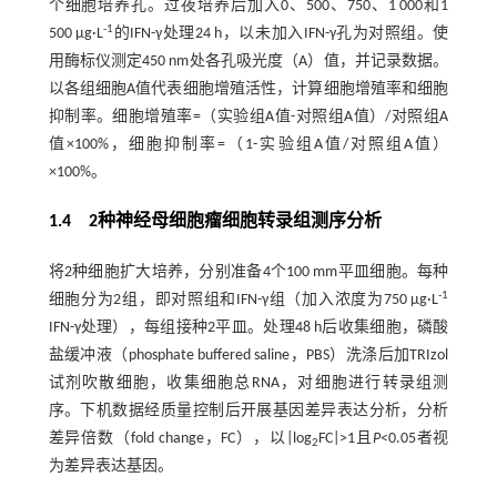
个细胞培养孔。过夜培养后加入0、500、750、1 000和1
-1
500 μg·L
的IFN-γ处理24 h，以未加入IFN-γ孔为对照组。使
用酶标仪测定450 nm处各孔吸光度（A）值，并记录数据。
以各组细胞A值代表细胞增殖活性，计算细胞增殖率和细胞
抑制率。细胞增殖率=（实验组A值-对照组A值）/对照组A
值×100%，细胞抑制率=（1-实验组A值/对照组A值）
×100%。
1.4 2种神经母细胞瘤细胞转录组测序分析
将2种细胞扩大培养，分别准备4个100 mm平皿细胞。每种
-1
细胞分为2组，即对照组和IFN-γ组（加入浓度为750 μg·L
IFN-γ处理），每组接种2平皿。处理48 h后收集细胞，磷酸
盐缓冲液（phosphate buffered saline，PBS）洗涤后加TRIzol
试剂吹散细胞，收集细胞总RNA，对细胞进行转录组测
序。下机数据经质量控制后开展基因差异表达分析，分析
差异倍数（fold change，FC），以|log
FC|>1且
P
<0.05者视
2
为差异表达基因。