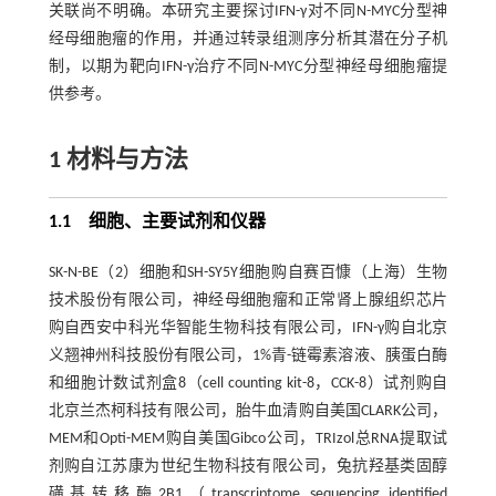
关联尚不明确。本研究主要探讨IFN-γ对不同N-MYC分型神
经母细胞瘤的作用，并通过转录组测序分析其潜在分子机
制，以期为靶向IFN-γ治疗不同N-MYC分型神经母细胞瘤提
供参考。
1 材料与方法
1.1 细胞、主要试剂和仪器
SK-N-BE（2）细胞和SH-SY5Y细胞购自赛百慷（上海）生物
技术股份有限公司，神经母细胞瘤和正常肾上腺组织芯片
购自西安中科光华智能生物科技有限公司，IFN-γ购自北京
义翘神州科技股份有限公司，1%青-链霉素溶液、胰蛋白酶
和细胞计数试剂盒8（cell counting kit-8，CCK-8）试剂购自
北京兰杰柯科技有限公司，胎牛血清购自美国CLARK公司，
MEM和Opti-MEM购自美国Gibco公司，TRIzol总RNA提取试
剂购自江苏康为世纪生物科技有限公司，兔抗羟基类固醇
磺基转移酶2B1（transcriptome sequencing identified