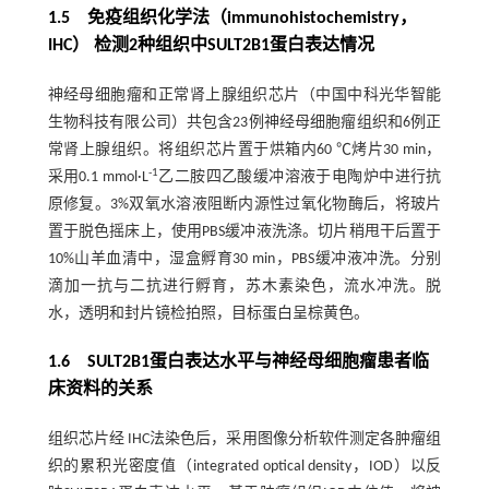
1.5 免疫组织化学法（immunohistochemistry，
IHC） 检测2种组织中SULT2B1蛋白表达情况
神经母细胞瘤和正常肾上腺组织芯片（中国中科光华智能
生物科技有限公司）共包含23例神经母细胞瘤组织和6例正
常肾上腺组织。将组织芯片置于烘箱内60 ℃烤片30 min，
-1
采用0.1 mmol·L
乙二胺四乙酸缓冲溶液于电陶炉中进行抗
原修复。3%双氧水溶液阻断内源性过氧化物酶后，将玻片
置于脱色摇床上，使用PBS缓冲液洗涤。切片稍甩干后置于
10%山羊血清中，湿盒孵育30 min，PBS缓冲液冲洗。分别
滴加一抗与二抗进行孵育，苏木素染色，流水冲洗。脱
水，透明和封片镜检拍照，目标蛋白呈棕黄色。
1.6 SULT2B1蛋白表达水平与神经母细胞瘤患者临
床资料的关系
组织芯片经 IHC法染色后，采用图像分析软件测定各肿瘤组
织的累积光密度值（integrated optical density，IOD）以反