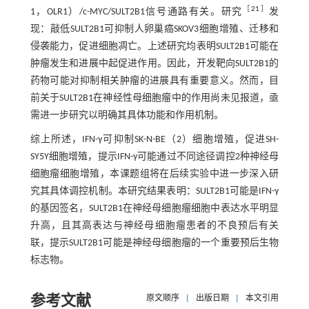
［
21
］
1，OLR1）/c-MYC/SULT2B1信号通路有关。研究
发
现：敲低SULT2B1可抑制人卵巢癌SKOV3细胞增殖、迁移和
侵袭能力，促进细胞凋亡。上述研究均表明SULT2B1可能在
肿瘤发生和进展中起促进作用。因此，开发靶向SULT2B1的
药物可能对抑制相关肿瘤的进展具有重要意义。然而，目
前关于SULT2B1在神经性母细胞瘤中的作用尚未见报道，亟
需进一步研究以明确其具体功能和作用机制。
综上所述，IFN-γ可抑制SK-N-BE（2）细胞增殖，促进SH-
SY5Y细胞增殖，提示IFN-γ可能通过不同途径调控2种神经母
细胞瘤细胞增殖，本课题组将在后续实验中进一步深入研
究其具体调控机制。本研究结果表明：SULT2B1可能是IFN-γ
的基因签名，SULT2B1在神经母细胞瘤细胞中表达水平明显
升高，且其高表达与神经母细胞瘤患者的不良预后有关
联，提示SULT2B1可能是神经母细胞瘤的一个重要预后生物
标志物。
参考文献
原文顺序
|
出版日期
|
本文引用