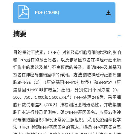
PDF (1104K)
摘要
目的
探讨干扰素γ（IFN-γ）对神经母细胞瘤细胞增殖的影响
和IFN-γ潜在的基因签名，以及该基因签名在神经母细胞瘤
细胞中的表达及其与不良预后的关系，阐明IFN-γ及其基因
签名在神经母细胞瘤中的作用。
方法
选取神经母细胞瘤细
胞SK-N-BE（2）（原癌基因N-MYC扩增型）和SH-SY5Y（原
癌基因N-MYC 非扩增型）细胞，分别使用不同浓度（0、
-1
500、750、1 000和1 500 μg·L
）IFN-γ处理24 h后，采用细
胞计数试剂盒8（CCK-8）法检测细胞增殖活性，并收集细
胞样本进行转录组测序，确定IFN-γ基因签名。收集23例神
经母细胞瘤组织和6例正常肾上腺组织，采用免疫组织化学
法（IHC）检测IFN-γ基因签名的表达。根据IFN-γ基因签名表