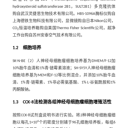
hydroxysteroid sulfotransferase 2B1，SULT2B1）多克隆抗体
购自武汉灵捷思生物技术有限公司。HBS-1096A酶标仪购自
上海德铁生物科技有限公司，显微镜购自日本Nikon公司，
CO
恒温培养箱购自美国Thermo Fisher Scientific公司，超净
2
工作台购自苏州安泰空气技术有限公司。
1.2 细胞培养
SK-N-BE（2）人神经母细胞瘤细胞培养基为DMEM/F-12加
10%胎牛血清和1%青-链霉素溶液；SH-SY5Y人神经母细胞瘤
细胞培养基为MEM和F-12等比例混合，并添加10%胎牛血
清、1%青-链霉素、1%非必需氨基酸、1% L-谷氨酰胺和1%
丙酮酸钠。
1.3 CCK-8法检测各组神经母细胞瘤细胞增殖活性
按照CCK-8试剂盒说明书进行实验。将2种神经母细胞瘤细
4
胞以每孔1×10
个的密度分别铺于96孔细胞培养板，每组6