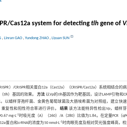
媛
PR/Cas12a system for detecting
tlh
gene of
V
NG
,
Linran GAO
,
Yundong ZHAO
,
Liyuan SUN
CRISPR相关蛋白12a（Cas12a）（CRISPR/Cas12a）系统相结合的
（
tlh
）基因的效果。
方法
以
Vp
的
tlh
基因作为靶基因，设计LAMP引物和CRI
最佳浓度配比，以蜡样芽孢杆菌、金黄色葡萄球菌及大肠埃希菌为对照组，建立快
灵敏度、重复性和阳性符合率进行评价。
结果
该方法能特异性检出
Vp
，蜡样芽
-1
67 mg·L
时吸光度（A）（260）/A（280）比值为1.84。在定量PCR（qP
-1
12a蛋白和crRNA的浓度为50 nmol·L
时肉眼亮度及相对荧光强度峰高，检