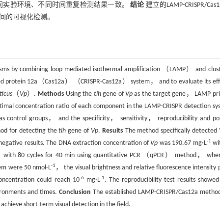
同实验环境、不同时间重复检测结果一致。
结论
建立的LAMP-CRISPR/Cas
间的可视化检测。
nisms by combining loop-mediated isothermal amplification （LAMP） and clus
ated protein 12a（Cas12a） （CRISPR-Cas12a） system， and to evaluate its eff
ticus
（
Vp
）.
Methods
Using the
tlh
gene of
Vp
as the target gene， LAMP pr
mal concentration ratio of each component in the LAMP-CRISPR detection sy
s control groups， and the specificity， sensitivity， reproducibility and pos
hod for detecting the
tlh
gene of
Vp
.
Results
The method specifically detected
-1
negative results. The DNA extraction concentration of
Vp
was 190.67 mg·L
wi
 with 80 cycles for 40 min using quantitative PCR （qPCR） method， whe
-1
tem were 50 nmol·L
， the visual brightness and relative fluorescence intensity 
-6
-1
ncentration could reach 10
mg·L
. The reproducibility test results showed
vironments and times.
Conclusion
The established LAMP-CRISPR/Cas12a metho
achieve short-term visual detection in the field.