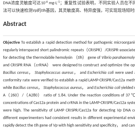
-6
-1
DNA浓度灵敏度可达10
mg·L
；重复性试验表明，不同实验人员在不
法可以快速检测
Vp
的
tlh
基因，其灵敏度高、特异度强，可实现现场短时
Abstract
Objective
To establish a rapid detection method for pathogenic microorga
regularly interspaced short palindromic repeats（CRISPR）/CRISPR-associ
for detecting the thermolabile hemolysin （
tlh
） gene of
Vibrio parahaemoly
and CRISPR RNA（crRNA） were designed to construct and optimize the opti
Bacillus cereus
，
Staphylococcus aureus
， and
Escherichia coli
were used a
conformity rate were verified to establish a rapid LAMP-CRISPR/Cas12a met
while
Bacillus cereus
，
Staphylococcus aureus
， and
Escherichia coli
yielded 
A（260）/（A280） ratio of 1.84. Under the reaction conditions of 37 ℃
concentrations of Cas12a protein and crRNA in the LAMP-CRISPR/Cas12a sys
were high. The sensitivity of LAMP CRISPR/Cas12a for detecting
Vp
DNA co
different experimenters had consistent results in different experimental en
rapidly detect the
tlh
gene of
Vp
with high sensitivity and specificity， and can 