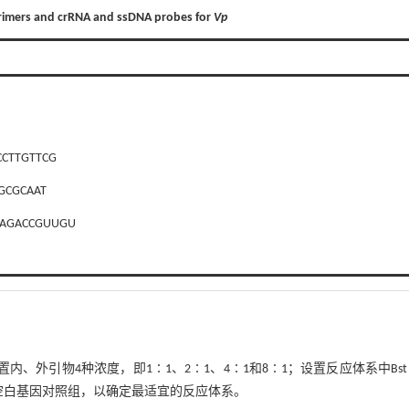
primers and crRNA and ssDNA probes for
Vp
CCTTGTTCG
GCGCAAT
AGACCGUUGU
2 ℃；设置内、外引物4种浓度，即1∶1、2∶1、4∶1和8∶1；设置反应体系中Bst 
置1个空白基因对照组，以确定最适宜的反应体系。