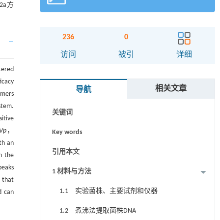
12a方
236
0
摘要
访问
被引
详细
tered
Abstract
icacy
相关文章
导航
Graphical abstract
imers
stem.
关键词
itive
Vp
，
Key words
th an
引用本文
n the
peaks
1 材料与方法
 that
1.1 实验菌株、主要试剂和仪器
d can
1.2 煮沸法提取菌株DNA