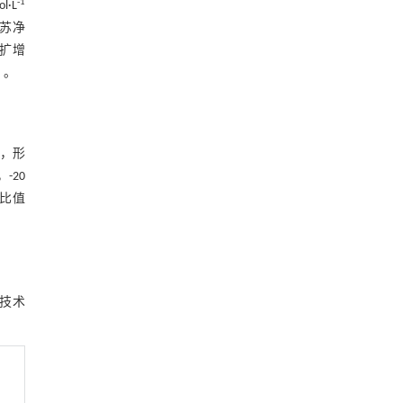
-1
l·L
江苏净
R扩增
）。
浊，形
-20
的比值
程技术