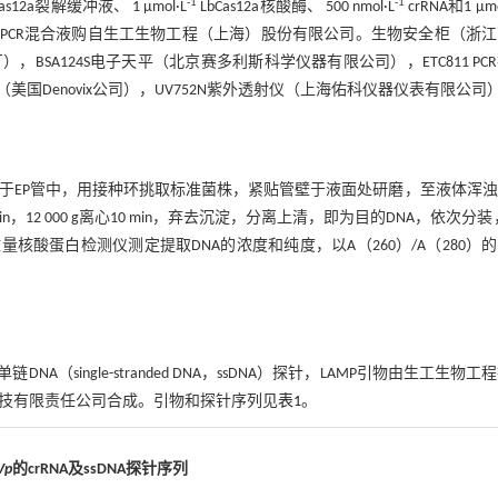
-1
-1
s12a裂解缓冲液、 1 μmol·L
LbCas12a核酸酶、 500 nmol·L
crRNA和1 μmo
PCR混合液购自生工生物工程（上海）股份有限公司。生物安全柜（浙
SA124S电子天平（北京赛多利斯科学仪器有限公司），ETC811 PC
（美国Denovix公司），UV752N紫外透射仪（上海佑科仪器仪表有限公司
O于EP管中，用接种环挑取标准菌株，紧贴管壁于液面处研磨，至液体浑
n，12 000 g离心10 min，弃去沉淀，分离上清，即为目的DNA，依次分装，
微量核酸蛋白检测仪测定提取DNA的浓度和纯度，以A（260）/A（280）
DNA（single-stranded DNA，ssDNA）探针，LAMP引物由生工生物工
因科技有限责任公司合成。引物和探针序列见
表1
。
Vp
的crRNA及ssDNA探针序列