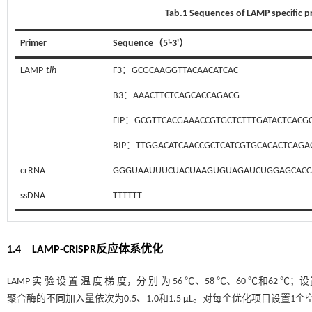
Tab.1 Sequences of LAMP specific 
Primer
Sequence（5'-3'）
LAMP-
tlh
F3：GCGCAAGGTTACAACATCAC
B3：AAACTTCTCAGCACCAGACG
FIP：GCGTTCACGAAACCGTGCTCTTTGATACTCACG
BIP：TTGGACATCAACCGCTCATCGTGCACACTCAGA
crRNA
GGGUAAUUUCUACUAAGUGUAGAUCUGGAGCACC
ssDNA
TTTTTT
1.4 LAMP-CRISPR反应体系优化
LAMP 实 验 设 置 温 度 梯 度，分 别 为 56 ℃、58 ℃、60 ℃和6
聚合酶的不同加入量依次为0.5、1.0和1.5 μL。对每个优化项目设