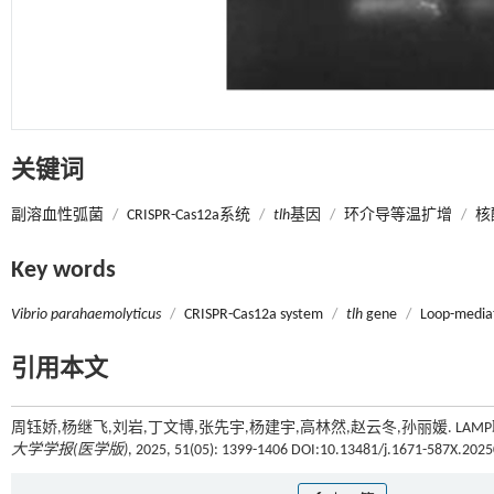
关键词
副溶血性弧菌
/
CRISPR-Cas12a系统
/
tlh
基因
/
环介导等温扩增
/
核
Key words
Vibrio parahaemolyticus
/
CRISPR-Cas12a system
/
tlh
gene
/
Loop-mediat
引用本文
周钰娇,杨继飞,刘岩,丁文博,张先宇,杨建宇,高林然,赵云冬,孙丽媛. LAMP联
大学学报(医学版)
, 2025, 51(05): 1399-1406 DOI:10.13481/j.1671-587X.202