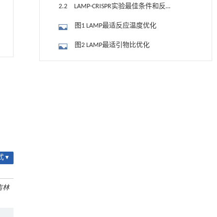
2.2 LAMP-CRISPR实验最佳条件和反应
体系
图1 LAMP最适反应温度优化
图2 LAMP最适引物比优化
图3 LAMP Bst DNA聚合酶加入量优化
降温路面涂层混合反射行为及其对道路光环境
[1]
图4 LAMP-CRISPR反应中Cas12a蛋白最佳
安全的影响研究
Engineering
. 2026, Vol.58(3): 1-303
终浓度的确定
图5 LAMP-CRISPR反应中crRNA最佳终浓
https://doi.org/10.1016/j.eng.2025.06.014
度的确定
表3 LAMP-CRISPR最佳反应体系
用于宽浓度范围高效捕集CO₂及低能耗再生的新
[2]
型酮基IPDA相变吸收剂
2.3 LAMP-CRISPR方法学评价
Engineering
. 2026, Vol.58(3): 1-303
https://doi.org/10.1016/j.eng.2025.05.008
 ▾
2.3.1 特异性评价
利用纳米结构增强水产养殖安全性——危害物
[3]
图6 LAMP-CRISPR特异性评价
检测与去除
吉林
Engineering
. 2026, Vol.58(3): 1-303
2.3.2 灵敏度评价
https://doi.org/10.1016/j.eng.2025.07.044