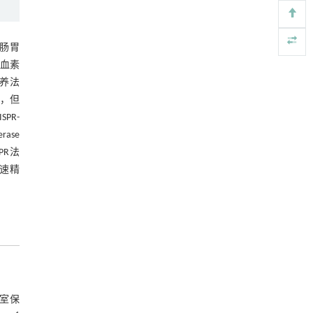
图7 LAMP-CRISPR灵敏度评价
基于检流计的无对准误差全原位成像与激光加
[4]
工系统及其在泛半导体制造中的应用
2.3.3 重复性评价
Engineering
. 2026, Vol.58(3): 1-303
肠胃
图8 LAMP-CRISPR重复性评价
https://doi.org/10.1016/j.eng.2025.07.041
血素
养法
2.3.4 阳性符合率分析
基于机器学习揭示二氢杨梅素抑制TGF-β/ALK5
[5]
，但
信号通路治疗肺纤维化的新机制
表4 2种方法阳性符合率
SPR-
Engineering
. 2026, Vol.58(3): 1-303
https://doi.org/10.1016/j.eng.2025.10.017
ase
3 讨 论
PR法
快速精
参考文献
基金资助
究室保