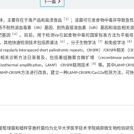
下一篇
［
1
］
体，主要存在于海产品和盐渍食品
；该菌可引发食物中毒并导致急性
括不耐热溶血毒素（
tlh
）基因、耐热直接溶血素（
tdh
）基因和溶血相关溶
［
4
］
靶基因
。目前，用于检测
Vp
引起食物中毒的国家标准方法为平板培
［
6
］
［
7
］
［
8
］
。其他快速检测技术包括质谱法
、分子生物学法
和免疫学法
rspaced short palindromic repeats，CRISPR）/CRISPR相关（CRI
诊断方法日渐普及，包括重组酶聚合酶扩增 （recombinase polymer
［
9
］
othermal amplification，LAMP）-CRISPR联用技术
等。其中LAMP-CRIS
P-CRISPR方法进行改良，建立一种LAMP-CRISPR/Cas12a检测方法，可
黄色葡萄球菌和蜡样芽胞杆菌均为北华大学医学技术学院病原微生物检验研