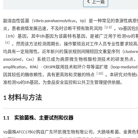
上一篇
副溶血性弧菌（
Vibrio parahaemolyticus
，
Vp
）是一种常见的食源性病原
［
2
-
3
］
炎，患者病情发展迅速，不及时诊断干预有致死风险
。
Vp
基因包
（
trh
）基因，其中
tlh
基因为该菌特有基因，是被广泛用于检测
Vp
的
［
5
］
，然而该方法检测周期长、操作繁琐且对工作人员专业性要求较高
均具有一定局限性。近年新兴的簇状规则间隔短回文重复序列（clustered regularly inte
associated，Cas）系统已成为病原微生物核酸检测技术的研发热点，相关
amplification，RPA）- CRISPR联用技术和环介导等温扩增（loop-mediated is
［
10
］
因其较低的酶依赖性，具有更高效和灵敏的特点
。本研究对传统LAM
准检测
Vp
的
tlh
基因，为食品安全监控和公共卫生管理提供依据。
1 材料与方法
1.1 实验菌株、主要试剂和仪器
Vp
菌株ATCC17802购自广东环凯微生物有限公司，大肠埃希菌、金