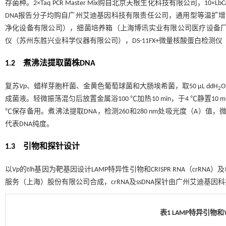
存菌种。2×Taq PCR Master Mix购自北京天根生化科技有限公司，10×LbCa
DNA报告分子均购自广州艾迪基因科技有限责任公司，通用型等温扩增
净化设备有限公司），细菌培养箱（上海博讯实业有限公司医疗设备厂），B
仪（苏州东胜兴业科学仪器有限公司），DS-11FX+微量核酸蛋白检测仪 
1.2 煮沸法提取菌株DNA
复苏
Vp
、蜡样芽胞杆菌、金黄色葡萄球菌和大肠埃希菌，取50 μL ddH
2
成菌液。轻微振荡混匀后放置金属浴100 ℃加热10 min，于4 ℃静置10 mi
℃保存备用。煮沸法提取DNA，检测260和280 nm处吸光度（A）值，
代表DNA纯度。
1.3 引物和探针设计
以
Vp
的
tlh
基因为靶基因设计LAMP特异性引物和CRISPR RNA（crRNA）及单链
服务（上海）股份有限公司合成，crRNA及ssDNA探针由广州艾迪基
表1 LAMP特异引物和