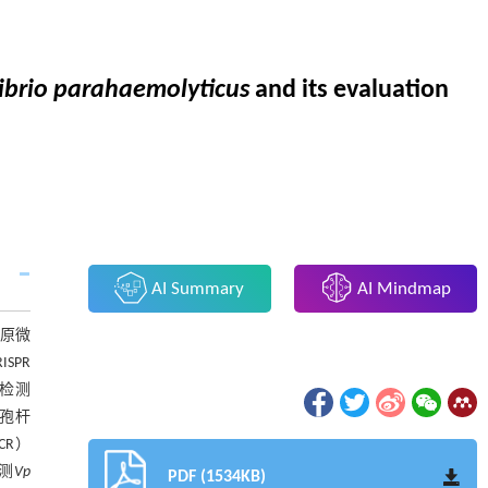
ibrio parahaemolyticus
and its evaluation
AI Summary
AI Mindmap
病原微
SPR
速检测
孢杆
CR）
测
Vp
PDF (1534KB)