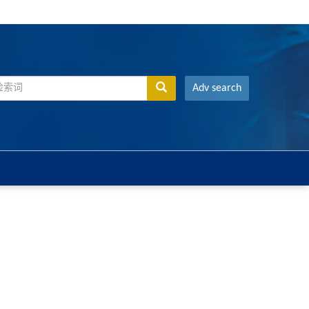
Adv search