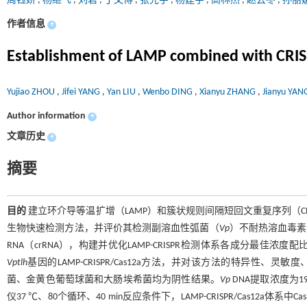
周钰娇
,
杨继飞
,
刘岩
,
丁文博
,
张先宇
,
杨建宇
,
高林然
,
赵云冬
,
孙丽
作者信息
+
Establishment of LAMP combined with CRIS
Yujiao ZHOU
,
Jifei YANG
,
Yan LIU
,
Wenbo DING
,
Xianyu ZHANG
,
Jianyu YA
Author information
+
文章历史
+
摘要
目的
建立环介导等温扩增（LAMP）和簇状规则间隔短回文重复序列（CRISPR）/
生物快速检测方法，并评价其检测副溶血性弧菌（
Vp
）不耐热溶血毒素
RNA（crRNA），构建并优化LAMP-CRISPR检测体系各成分
Vp
tlh
基因的LAMP-CRISPR/Cas12a方法，并对该方法的特异性、
菌、金黄色葡萄球菌和大肠埃希菌均为阴性结果。
Vp
DNA提取浓度为190.
仪37 ℃、80个循环、40 min反应条件下，LAMP-CRISPR/Cas12a体系中Cas