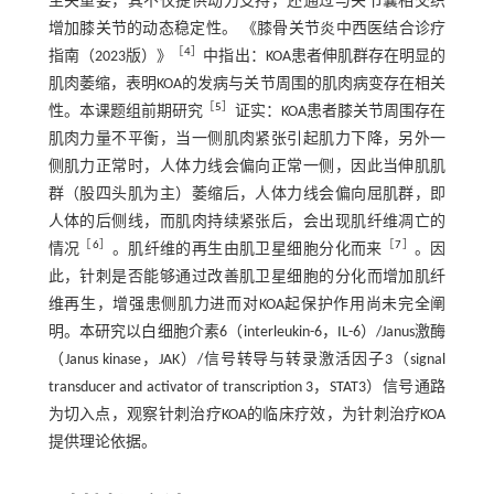
至关重要，其不仅提供动力支持，还通过与关节囊相交织
增加膝关节的动态稳定性。 《膝骨关节炎中西医结合诊疗
［
4
］
指南（2023版）》
中指出：KOA患者伸肌群存在明显的
肌肉萎缩，表明KOA的发病与关节周围的肌肉病变存在相关
［
5
］
性。本课题组前期研究
证实：KOA患者膝关节周围存在
肌肉力量不平衡，当一侧肌肉紧张引起肌力下降，另外一
侧肌力正常时，人体力线会偏向正常一侧，因此当伸肌肌
群（股四头肌为主）萎缩后，人体力线会偏向屈肌群，即
人体的后侧线，而肌肉持续紧张后，会出现肌纤维凋亡的
［
6
］
［
7
］
情况
。肌纤维的再生由肌卫星细胞分化而来
。因
此，针刺是否能够通过改善肌卫星细胞的分化而增加肌纤
维再生，增强患侧肌力进而对KOA起保护作用尚未完全阐
明。本研究以白细胞介素6（interleukin-6，IL-6）/Janus激酶
（Janus kinase，JAK）/信号转导与转录激活因子3（signal
transducer and activator of transcription 3，STAT3）信号通路
为切入点，观察针刺治疗KOA的临床疗效，为针刺治疗KOA
提供理论依据。