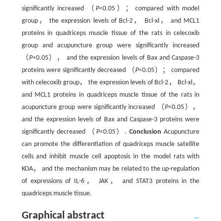
significantly increased （
P
<0.05）； compared with model
group， the expression levels of Bcl-2， Bcl-xl， and MCL1
proteins in quadriceps muscle tissue of the rats in celecoxib
group and acupuncture group were significantly increased
（
P
<0.05）， and the expression levels of Bax and Caspase-3
proteins were significantly decreased （
P
<0.05）； compared
with celecoxib group， the expression levels of Bcl-2， Bcl-xl，
and MCL1 proteins in quadriceps muscle tissue of the rats in
acupuncture group were significantly increased （
P
<0.05），
and the expression levels of Bax and Caspase-3 proteins were
significantly decreased （
P
<0.05）.
Conclusion
Acupuncture
can promote the differentiation of quadriceps muscle satellite
cells and inhibit muscle cell apoptosis in the model rats with
KOA， and the mechanism may be related to the up-regulation
of expressions of IL-6， JAK， and STAT3 proteins in the
quadriceps muscle tissue.
Graphical abstract