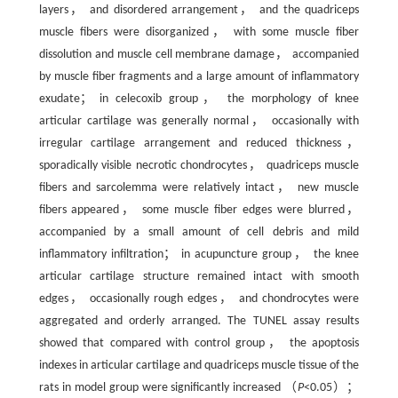
layers， and disordered arrangement， and the quadriceps
muscle fibers were disorganized， with some muscle fiber
dissolution and muscle cell membrane damage， accompanied
by muscle fiber fragments and a large amount of inflammatory
exudate； in celecoxib group， the morphology of knee
articular cartilage was generally normal， occasionally with
irregular cartilage arrangement and reduced thickness，
sporadically visible necrotic chondrocytes， quadriceps muscle
fibers and sarcolemma were relatively intact， new muscle
fibers appeared， some muscle fiber edges were blurred，
accompanied by a small amount of cell debris and mild
inflammatory infiltration； in acupuncture group， the knee
articular cartilage structure remained intact with smooth
edges， occasionally rough edges， and chondrocytes were
aggregated and orderly arranged. The TUNEL assay results
showed that compared with control group， the apoptosis
indexes in articular cartilage and quadriceps muscle tissue of the
rats in model group were significantly increased （
P
<0.05）；