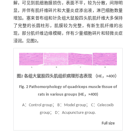
解，可见到肌细胞膜损伤，表面不平，较为分散，间隙明
显，并伴有肌纤维碎片和大量炎症渗出液，淋巴细胞数量
增加。塞来昔布组和针灸组大鼠股四头肌肌纤维大多保持
了完整的长圆柱形，肌膜较为完整，有新生肌纤维的出
现，部分肌纤维边缘模糊，伴有少量细胞碎片和轻微炎症
浸润。见
图2
。
图2
各组大鼠股四头肌组织病理形态表现 （HE，
×
400）
Fig. 2
Pathomorphology of quadriceps muscle tissue of
rats in various groups (HE，
×
400)
A：Control group； B：Model group； C：Celecoxib
group； D：Acupuncture group.
Full size