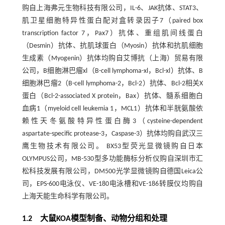
购自上海弗元生物科技有限公司，IL-6、JAK抗体、STAT3、
肌卫星细胞特异性蛋白配对盒转录因子7（paired box
transcription factor 7，Pax7）抗体、重组肌间线蛋白
（Desmin）抗体、抗肌球蛋白（Myosin）抗体和抗肌细胞
生成素（Myogenin）抗体均购自艾博抗（上海）贸易有限
公司，B细胞淋巴瘤xl（B-cell lymphoma-xl，Bcl-xl）抗体、B
细胞淋巴瘤2（B-cell lymphoma-2，Bcl-2）抗体、Bcl-2相关X
蛋白（Bcl-2-associated X protein，Bax）抗体、髓系细胞白
血病1（myeloid cell leukemia 1，MCL1）抗体和半胱氨酸依
赖性天冬氨酸特异性蛋白酶3（cysteine-dependent
aspartate-specific protease-3，Caspase-3）抗体均购自武汉三
鹰生物技术有限公司。 BX53型荧光显微镜购自日本
OLYMPUS公司，MB-530型多功能酶标分析仪购自深圳市汇
松科技发展有限公司，DM500光学显微镜购自德国Leica公
司，EPS-600电泳仪、VE-180电泳槽和VE-186转膜仪均购自
上海天能生命科学有限公司。
1.2 大鼠KOA模型制备、动物分组和处理