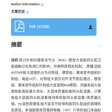
Author information
+
文章历史
+
PDF (1721K)
摘要
目的
探讨针刺对膝骨关节炎（KOA）模型大鼠股四头肌卫
星细胞分化和凋亡的影响，并阐明其相关机制。
方法
选取
40只SPF级大鼠随机分为对照组、模型组、塞来昔布组和针
刺组，每组10只。对照组大鼠仅切开关节腔后缝合，模型
组、塞来昔布组和针刺组大鼠复制KOA模型。测量各组大鼠
患肢股骨段最大周长、大鼠体质量和股四头肌湿重，计算
各组大鼠股四头肌湿重维持率和股四头肌湿重/体质量比
值。HE染色观察各组大鼠关节软骨和股四头肌组织病理形
态表现，末端脱氧核苷酸转移酶（TdT）介导的缺口末端标