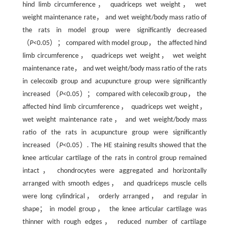
hind limb circumference， quadriceps wet weight， wet
weight maintenance rate， and wet weight/body mass ratio of
the rats in model group were significantly decreased
（
P
<0.05）； compared with model group， the affected hind
limb circumference， quadriceps wet weight， wet weight
maintenance rate， and wet weight/body mass ratio of the rats
in celecoxib group and acupuncture group were significantly
increased （
P
<0.05）； compared with celecoxib group， the
affected hind limb circumference， quadriceps wet weight，
wet weight maintenance rate， and wet weight/body mass
ratio of the rats in acupuncture group were significantly
increased （
P
<0.05）. The HE staining results showed that the
knee articular cartilage of the rats in control group remained
intact， chondrocytes were aggregated and horizontally
arranged with smooth edges， and quadriceps muscle cells
were long cylindrical， orderly arranged， and regular in
shape； in model group， the knee articular cartilage was
thinner with rough edges， reduced number of cartilage