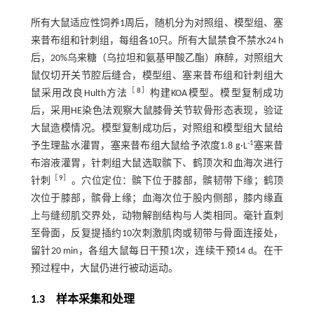
所有大鼠适应性饲养1周后，随机分为对照组、模型组、塞
来昔布组和针刺组，每组各10只。所有大鼠禁食不禁水24 h
后，20%乌来糖（乌拉坦和氨基甲酸乙酯）麻醉，对照组大
鼠仅切开关节腔后缝合，模型组、塞来昔布组和针刺组大
［
8
］
鼠采用改良Hulth方法
构建KOA模型。模型复制成功
后，采用HE染色法观察大鼠膝骨关节软骨形态表现，验证
大鼠造模情况。模型复制成功后，对照组和模型组大鼠给
-1
予生理盐水灌胃，塞来昔布组大鼠给予浓度1.8 g·L
塞来昔
布溶液灌胃，针刺组大鼠选取髌下、鹤顶次和血海次进行
［
9
］
针刺
。穴位定位：髌下位于膝部，髌韧带下缘；鹤顶
次位于膝部，髌骨上缘；血海次位于股内侧部，膝内缘直
上与缝纫肌交界处，动物解剖结构与人类相同。毫针直刺
至骨面，反复提插约10次刺激肌肉或韧带与骨面连接处，
留针20 min，各组大鼠每日干预1次，连续干预14 d。在干
预过程中，大鼠仍进行被动运动。
1.3 样本采集和处理