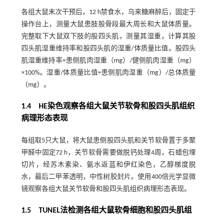
各组大鼠末次干预后，12 h禁食水，乌来糖麻醉后，固定于
操作台上，测量大鼠患肢股骨段最大周长和大鼠体质量。
完整取下大鼠双下肢的股四头肌，测量其湿重，计算其股
四头肌湿重维持率和股四头肌的湿重/体质量比值。股四头
肌湿重维持率=患侧肌肉湿重（mg）/健侧肌肉湿重（mg）
×100%。湿重/体质量比值=患侧肌肉湿重（mg）/总体质量
（mg）。
1.4 HE染色观察各组大鼠关节软骨和股四头肌组织
病理形态表现
每组取5只大鼠，将大鼠患侧股四头肌和关节软骨置于多聚
甲醛中固定72 h，关节软骨需要做脱钙处理4周，石蜡包埋
切片，经苏木素染、氨水返蓝和伊红染色，乙醇梯度脱
水，最后二甲苯透明，中性树胶封片。使用400倍光学显微
镜观察各组大鼠关节软骨和股四头肌组织病理形态表现。
1.5 TUNEL法检测各组大鼠软骨细胞和股四头肌组