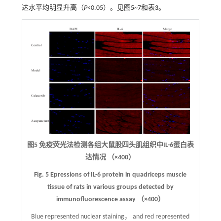
达水平均明显升高（
P
<0.05）。见图
5
~
7
和
表3
。
图5
免疫荧光法检测各组大鼠股四头肌组织中IL-6蛋白表
达情况 （
×
400）
Fig. 5
Epressions of IL-6 protein in quadriceps muscle
tissue of rats in various groups detected by
immunofluorescence assay （
×
400）
Blue represented nuclear staining， and red represented