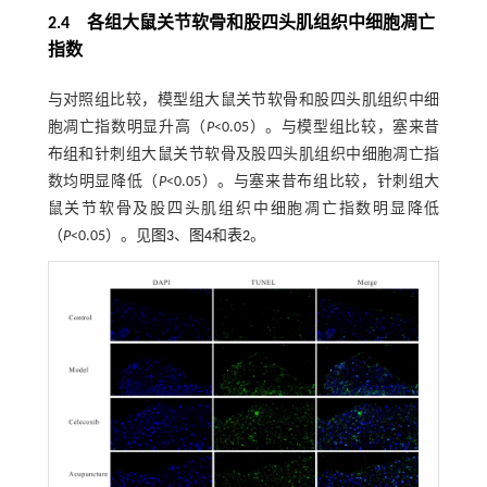
2.4 各组大鼠关节软骨和股四头肌组织中细胞凋亡
指数
与对照组比较，模型组大鼠关节软骨和股四头肌组织中细
胞凋亡指数明显升高（
P
<0.05）。与模型组比较，塞来昔
布组和针刺组大鼠关节软骨及股四头肌组织中细胞凋亡指
数均明显降低（
P
<0.05）。与塞来昔布组比较，针刺组大
鼠关节软骨及股四头肌组织中细胞凋亡指数明显降低
（
P
<0.05）。见
图3
、
图4
和
表2
。