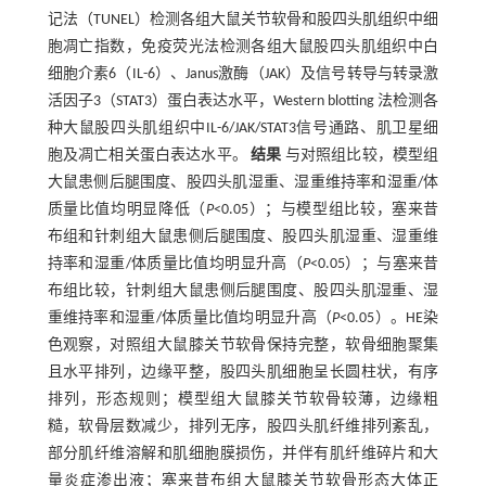
记法（TUNEL）检测各组大鼠关节软骨和股四头肌组织中细
胞凋亡指数，免疫荧光法检测各组大鼠股四头肌组织中白
细胞介素6（IL-6）、Janus激酶（JAK）及信号转导与转录激
活因子3（STAT3）蛋白表达水平，Western blotting 法检测各
种大鼠股四头肌组织中IL-6/JAK/STAT3信号通路、肌卫星细
胞及凋亡相关蛋白表达水平。
结果
与对照组比较，模型组
大鼠患侧后腿围度、股四头肌湿重、湿重维持率和湿重/体
质量比值均明显降低（
P
<0.05）；与模型组比较，塞来昔
布组和针刺组大鼠患侧后腿围度、股四头肌湿重、湿重维
持率和湿重/体质量比值均明显升高（
P
<0.05）；与塞来昔
布组比较，针刺组大鼠患侧后腿围度、股四头肌湿重、湿
重维持率和湿重/体质量比值均明显升高（
P
<0.05）。HE染
色观察，对照组大鼠膝关节软骨保持完整，软骨细胞聚集
且水平排列，边缘平整，股四头肌细胞呈长圆柱状，有序
排列，形态规则；模型组大鼠膝关节软骨较薄，边缘粗
糙，软骨层数减少，排列无序，股四头肌纤维排列紊乱，
部分肌纤维溶解和肌细胞膜损伤，并伴有肌纤维碎片和大
量炎症渗出液；塞来昔布组大鼠膝关节软骨形态大体正