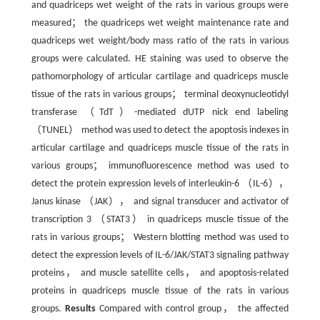
and quadriceps wet weight of the rats in various groups were
measured； the quadriceps wet weight maintenance rate and
quadriceps wet weight/body mass ratio of the rats in various
groups were calculated. HE staining was used to observe the
pathomorphology of articular cartilage and quadriceps muscle
tissue of the rats in various groups； terminal deoxynucleotidyl
transferase （TdT）-mediated dUTP nick end labeling
（TUNEL） method was used to detect the apoptosis indexes in
articular cartilage and quadriceps muscle tissue of the rats in
various groups； immunofluorescence method was used to
detect the protein expression levels of interleukin-6 （IL-6），
Janus kinase （JAK）， and signal transducer and activator of
transcription 3 （STAT3） in quadriceps muscle tissue of the
rats in various groups； Western blotting method was used to
detect the expression levels of IL-6/JAK/STAT3 signaling pathway
proteins， and muscle satellite cells， and apoptosis-related
proteins in quadriceps muscle tissue of the rats in various
groups.
Results
Compared with control group， the affected