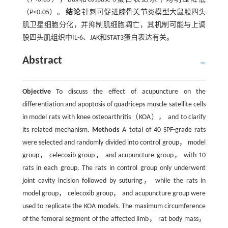
（
P
<0.05）。
结论
针刺可促进膝骨关节炎模型大鼠股四头
肌卫星细胞分化，并抑制肌细胞凋亡，其机制可能与上调
股四头肌组织中IL-6、JAK和STAT3蛋白表达有关。
Abstract
Objective
To discuss the effect of acupuncture on the
differentiation and apoptosis of quadriceps muscle satellite cells
in model rats with knee osteoarthritis（KOA）， and to clarify
its related mechanism.
Methods
A total of 40 SPF-grade rats
were selected and randomly divided into control group， model
group， celecoxib group， and acupuncture group， with 10
rats in each group. The rats in control group only underwent
joint cavity incision followed by suturing， while the rats in
model group， celecoxib group， and acupuncture group were
used to replicate the KOA models. The maximum circumference
of the femoral segment of the affected limb， rat body mass，