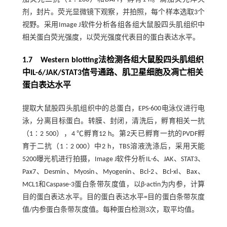
剂，封片。荧光显微镜下观察，并拍照，每个样本选取3个
视野。采用Image J软件分析各组各组大鼠股四头肌组织中
相关蛋白荧光强度，以荧光强度代表目的蛋白表达水平。
1.7 Western blotting法检测各组大鼠股四头肌组织
中IL-6/JAK/STAT3信号通路、肌卫星细胞及凋亡相关
蛋白表达水平
提取大鼠股四头肌组织中的总蛋白，EPS-600电泳仪进行电
泳，分离目标蛋白。转膜、封闭，清洗后，孵育相关一抗
（1∶2 500），4 ℃孵育12 h。第2天已孵育一抗的PVDF孵
育于二抗（1∶2 000）中2 h，TBS溶液洗涤后，采用天能
5200曝光机进行拍摄，Image J软件分析IL-6、JAK、STAT3、
Pax7、Desmin、Myosin、Myogenin、Bcl-2、Bcl-xl、Bax、
MCL1和Caspase-3蛋白条带灰度值，以β-actin为内参，计算
目的蛋白表达水平。目的蛋白表达水平=目的蛋白条带灰度
值/内参蛋白条带灰度值。每种蛋白检测3次，取平均值。