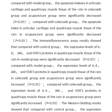
compared with model group， the apoptosis indexes in articular
cartilage and quadriceps muscle tissue of the rats in celecoxib
group and acupuncture group were significantly decreased
（
P
<0.05）； compared with celecoxib group， the apoptosis
index in articular cartilage and quadriceps muscle tissue of the
rats in acupuncture group were significantly decreased
（
P
<0.05）. The immunofluorescence assay results showed
that compared with control group， the expression levels of IL-
6， JAK， and STAT3 proteins in quadriceps muscle tissue of the
rats in model group were significantly decreased （
P
<0.05）；
compared with model group， the expression levels of IL-6，
JAK， and STAT3 proteins in quadriceps muscle tissue of the rats
in celecoxib group and acupuncture group were significantly
increased （
P
<0.05）； compared with celecoxib group， the
expression levels of IL-6， JAK， and STAT3 proteins in
quadriceps muscle tissue of the rats in acupuncture group were
significantly increased （
P
<0.05）. The Western blotting results
showed that compared with control group， the expression