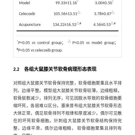
*
*
Model
99.33±11.16
3.00±0.50
82.67±
△
△
Celecoxib
105.56±13.51
3.78±0.67
86.67±3
△#
△#
Acupuncture
134.22±16.52
4.56±0.53
94.33±2
*
△
P
<0.05
vs
control group；
P
<0.05
vs
model group；
#
P
<0.05
vs
celecoxib group.
2.2 各组大鼠膝关节软骨病理形态表现
对照组大鼠膝关节软骨保持完整，软骨细胞聚集且水平排
列，边缘平整。模型组大鼠膝关节软骨较薄，边缘粗糙，
软骨层数减少，排列无序，可见因脱水导致的软骨细胞萎
缩坏死，各层难以区分。塞来昔布组大鼠膝关节软骨形态
大体正常，偶见软骨排列不规律和厚度减少，偶尔可见散
在的坏死软骨细胞。针刺组大鼠膝关节软骨结构保持完
整，边缘平滑，偶尔边缘粗糙， 软骨细胞聚集且排列有