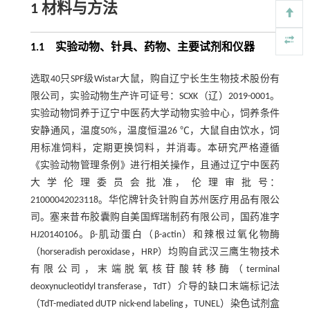
1 材料与方法
1.1 实验动物、针具、药物、主要试剂和仪器
选取40只SPF级Wistar大鼠，购自辽宁长生生物技术股份有
限公司，实验动物生产许可证号：SCXK（辽）2019-0001。
实验动物饲养于辽宁中医药大学动物实验中心，饲养条件
安静通风，温度50%，温度恒温26 ℃，大鼠自由饮水，饲
用标准饲料，定期更换饲料，并消毒。本研究严格遵循
《实验动物管理条例》进行相关操作，且通过辽宁中医药
大 学 伦 理 委 员 会 批 准， 伦 理 审 批 号：
21000042023118。华佗牌针灸针购自苏州医疗用品有限公
司。塞来昔布胶囊购自美国辉瑞制药有限公司，国药准字
HJ20140106。β-肌动蛋白（β-actin）和辣根过氧化物酶
（horseradish peroxidase，HRP）均购自武汉三鹰生物技术
有限公司，末端脱氧核苷酸转移酶（terminal
deoxynucleotidyl transferase，TdT）介导的缺口末端标记法
（TdT-mediated dUTP nick-end labeling，TUNEL）染色试剂盒