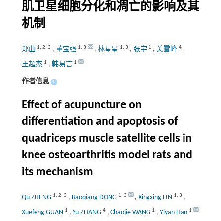
肌卫星细胞分化和凋亡的影响及其
机制
1
,
2
,
3
1
,
3
1
,
3
1
4
郑曲
,
董宝强
,
林星星
,
张宇
,
关雪峰
,
1
1
王超杰
,
韩易言
作者信息
+
Effect of acupuncture on
differentiation and apoptosis of
quadriceps muscle satellite cells in
knee osteoarthritis model rats and
its mechanism
1
,
2
,
3
1
,
3
1
,
3
Qu ZHENG
,
Baoqiang DONG
,
Xingxing LIN
,
1
4
1
1
Xuefeng GUAN
,
Yu ZHANG
,
Chaojie WANG
,
Yiyan Han