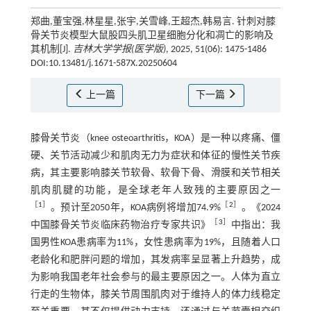
郑曲,董宝强,林星星,张宇,关雪峰,王超杰,韩易言. 针刺对膝
骨关节炎模型大鼠股四头肌卫星细胞分化和凋亡的影响及
其机制[J].
吉林大学学报(医学版)
, 2025, 51(06): 1475-1486
DOI:10.13481/j.1671-587X.20250604
上一篇
下一篇
膝骨关节炎（knee osteoarthritis，KOA）是一种以疼痛、僵
硬、关节活动减少和肌肉无力为症状和体征的慢性关节疾
病，其主要影响膝关节软骨、软骨下骨、滑膜和关节相关
肌肉肌腱的功能，是全球老年人致残的主要原因之一
［
1
］
［
2
］
。预计至2050年，KOA病例将增加74.9%
。《2024
［
3
］
中国膝骨关节炎临床药物治疗专家共识》
中指出：我
国男性KOA患病率为11%，女性患病率为19%，且随着人口
老龄化和肥胖问题的增加，其发病率呈显著上升趋势，成
为影响我国老年社会参与的最主要原因之一。人体为直立
行走的生物体，膝关节周围肌肉对于维持人的体力线稳定