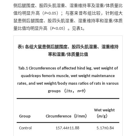
侧后腿围度、股四头肌湿重、湿重维持率及湿重/体质量比
值均明显升高（
P
<0.05）；与塞来昔布组比较，针刺组大
鼠患侧后腿围度、股四头肌湿重、湿重维持率和湿重/体质
量比值均明显升高（
P
<0.05）。见
表1
。
表1 各组大鼠患侧后腿围度、股四头肌湿重、湿重维持
率和湿重/体质量比值
Tab.1
Circumferences of affected hind leg, wet weight of
quadriceps femoris muscle, wet weight maintenance
rates, and wet weight/body mass ratios of rats in varous
¯
groups
（
x
±
s
，
n
=9）
x
¯
Wet wei
Wet weight
mainten
Group
Circumference（
l
/mm）
（
m
/g）
rate（
η
Control
157.44±11.88
5.17±0.84
95.78±