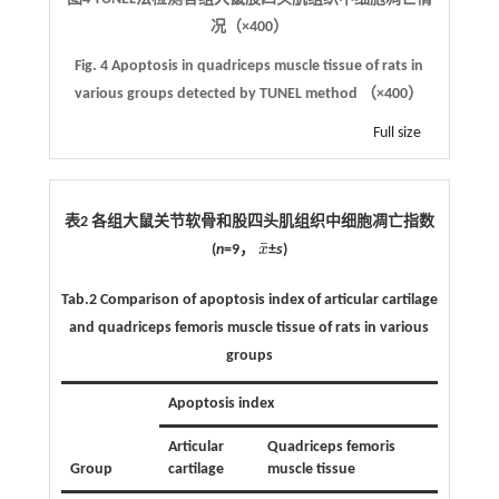
况（
×
400）
Fig. 4
Apoptosis in quadriceps muscle tissue of rats in
various groups detected by TUNEL method （
×
400）
Full size
表2 各组大鼠关节软骨和股四头肌组织中细胞凋亡指数
¯
(
n
=9，
x
±
s
)
x
¯
Tab.2
Comparison of apoptosis index of articular cartilage
and quadriceps femoris muscle tissue of rats in various
groups
Apoptosis index
Articular
Quadriceps femoris
Group
cartilage
muscle tissue