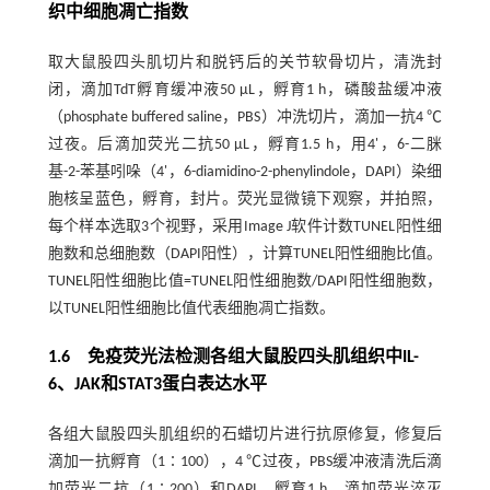
织中细胞凋亡指数
取大鼠股四头肌切片和脱钙后的关节软骨切片，清洗封
闭，滴加TdT孵育缓冲液50 μL，孵育1 h，磷酸盐缓冲液
（phosphate buffered saline，PBS）冲洗切片，滴加一抗4 ℃
过夜。后滴加荧光二抗50 μL，孵育1.5 h，用4'，6-二脒
基-2-苯基吲哚（4'，6-diamidino-2-phenylindole，DAPI）染细
胞核呈蓝色，孵育，封片。荧光显微镜下观察，并拍照，
每个样本选取3个视野，采用Image J软件计数TUNEL阳性细
胞数和总细胞数（DAPI阳性），计算TUNEL阳性细胞比值。
TUNEL阳性细胞比值=TUNEL阳性细胞数/DAPI阳性细胞数，
以TUNEL阳性细胞比值代表细胞凋亡指数。
1.6 免疫荧光法检测各组大鼠股四头肌组织中IL-
6、JAK和STAT3蛋白表达水平
各组大鼠股四头肌组织的石蜡切片进行抗原修复，修复后
滴加一抗孵育（1∶100），4 ℃过夜，PBS缓冲液清洗后滴
加荧光二抗（1∶200）和DAPI，孵育1 h。滴加荧光淬灭