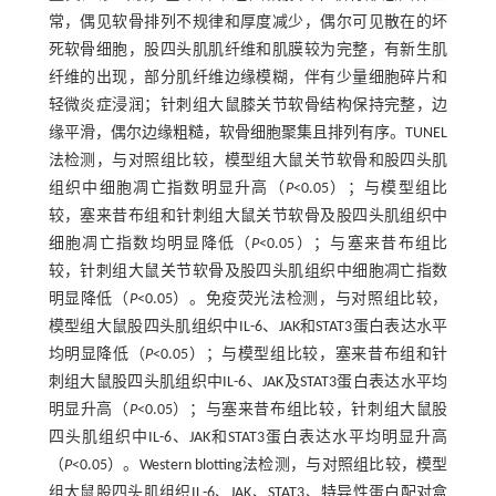
常，偶见软骨排列不规律和厚度减少，偶尔可见散在的坏
死软骨细胞，股四头肌肌纤维和肌膜较为完整，有新生肌
纤维的出现，部分肌纤维边缘模糊，伴有少量细胞碎片和
轻微炎症浸润；针刺组大鼠膝关节软骨结构保持完整，边
缘平滑，偶尔边缘粗糙，软骨细胞聚集且排列有序。TUNEL
法检测，与对照组比较，模型组大鼠关节软骨和股四头肌
组织中细胞凋亡指数明显升高（
P
<0.05）；与模型组比
较，塞来昔布组和针刺组大鼠关节软骨及股四头肌组织中
细胞凋亡指数均明显降低（
P
<0.05）；与塞来昔布组比
较，针刺组大鼠关节软骨及股四头肌组织中细胞凋亡指数
明显降低（
P
<0.05）。免疫荧光法检测，与对照组比较，
模型组大鼠股四头肌组织中IL-6、JAK和STAT3蛋白表达水平
均明显降低（
P
<0.05）；与模型组比较，塞来昔布组和针
刺组大鼠股四头肌组织中IL-6、JAK及STAT3蛋白表达水平均
明显升高（
P
<0.05）；与塞来昔布组比较，针刺组大鼠股
四头肌组织中IL-6、JAK和STAT3蛋白表达水平均明显升高
（
P
<0.05）。Western blotting法检测，与对照组比较，模型
组大鼠股四头肌组织IL-6、JAK、STAT3、特异性蛋白配对盒