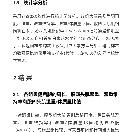
1.8 统计学分析
采用SPSS 25.0软件进行统计学分析。各组大鼠患侧后腿围
度、湿重、湿重维持率、湿重/体质量比值、股四头肌肌细
胞凋亡率、股四头肌组织中IL-6/JAK/STAT3信号通路和肌卫
¯
星细胞及凋亡相关蛋白表达水平符合正态分布，以
x
±
s
表
x
¯
示，多组间样本均数比较采用单因素方差分析，组间样本
均数两两比较采用独立样本
t
检验。以
P
<0.05为差异有统计
学意义。
2 结 果
2.1 各组患侧后腿的周长、股四头肌湿重、湿重维
持率和股四头肌湿重/体质量比值
与对照组比较，模型组大鼠患侧后腿围度、股四头肌湿
重、湿重维持率和湿重/体质量比值均明显降低
（
P
<0.05）。与模型组比较，塞来昔布组和针刺组大鼠患