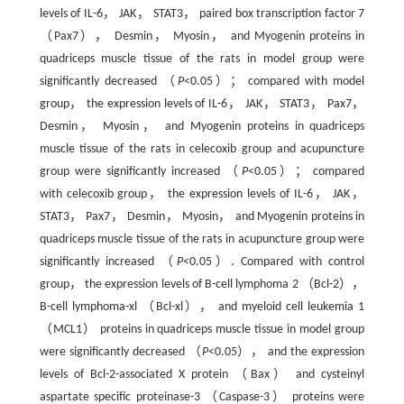
levels of IL-6， JAK， STAT3， paired box transcription factor 7
（Pax7）， Desmin， Myosin， and Myogenin proteins in
quadriceps muscle tissue of the rats in model group were
significantly decreased （
P
<0.05）； compared with model
group， the expression levels of IL-6， JAK， STAT3， Pax7，
Desmin， Myosin， and Myogenin proteins in quadriceps
muscle tissue of the rats in celecoxib group and acupuncture
group were significantly increased （
P
<0.05）； compared
with celecoxib group， the expression levels of IL-6， JAK，
STAT3， Pax7， Desmin， Myosin， and Myogenin proteins in
quadriceps muscle tissue of the rats in acupuncture group were
significantly increased （
P
<0.05）. Compared with control
group， the expression levels of B-cell lymphoma 2 （Bcl-2），
B-cell lymphoma-xl （Bcl-xl）， and myeloid cell leukemia 1
（MCL1） proteins in quadriceps muscle tissue in model group
were significantly decreased （
P
<0.05）， and the expression
levels of Bcl-2-associated X protein （Bax） and cysteinyl
aspartate specific proteinase-3 （Caspase-3） proteins were