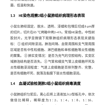
菌、低温和快速。
1.3 HE染色观察2组小鼠肺组织病理形态表现
小鼠左肺经固定、脱水、透明、浸蜡和包埋后切成6 μm厚
的切片，切片在65 ℃烤箱中烤2~4 h，常规HE染色，中性树
胶封片。光学显微镜下观察肺组织病理形态表现关键指
标：①组织间隙浸润。肺泡间隔、血管周围和支气管周围
区域是否有中性粒细胞、淋巴细胞和单核细胞等炎性细胞
的聚集。②肺实变情况：是否为充气的空腔结构，实变区
域肺泡结构是否消失。③气管和细支气管上皮细胞坏死及
炎性细胞浸润程度：气道上皮细胞是否排列整齐、完整，
是否有细胞坏死、脱落及黏膜下层炎性细胞浸润。
1.4 血凝试验检测肺2组小鼠组织病毒滴度
小鼠肺组织匀浆后，离心后将上清液加入U型板孔中，依次
做倍比稀释，稀释度为1∶2、1∶4、1∶8、1∶16、