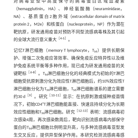
对病毒亚型中高度保守的病毒蛋白区域血凝素
（hemagglutinin， HA）、 神 经 氨 酸 酶（neuraminidase，
NA）、 基 质 蛋 白 2 胞 外 域（extracellular domain of matrix
protein 2，M2e）和核蛋白（nucleoprotein，NP）作为潜在
靶抗原，研发通用疫苗对预防不同型流感病毒株及其引起
［
4
-
5
］
的全球大流行意义重大
。
记忆T淋巴细胞（memory T lymphocyte，T
）提供长期保
M
护、增强二次免疫应答效率、确保免疫反应特异性以及维
护免疫系统平衡等多种作用，现已成为研发通用疫苗的关
［
6
-
8
］
键靶标
。T
淋巴细胞分化的经典模式为初始的T淋巴
M
细胞受抗原刺激分化为效应性T淋巴细胞后，约10%效应性T
淋巴细胞分化为T
淋巴细胞，T
淋巴细胞谱系的建立需要
M
M
［
9
］
［
10
-
11
］
约30 d
。研究
显示：在抗原刺激或接种疫苗情
+
况下，初始CD4
T淋巴细胞能直接、快速且持续分化为长期
［
12
-
13
］
效应性细胞和T
淋巴细胞。研究
表明：流感病毒初
M
次感染4周，再次感染数周后，靶向识别流感病毒内部保守
蛋白的T
淋巴细胞比例明显升高，与多种流感病毒亚型发
M
生交叉反应，提供异型保护作用。本研究检测流感病毒感