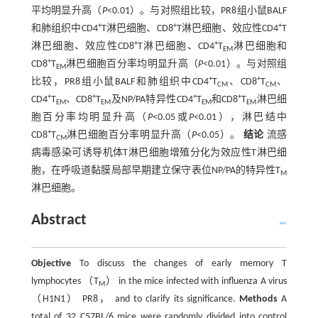
平均明显升高（
P
<0.01）。与对照组比较，PR8组小鼠BALF
+
+
+
和肺组织中CD4
T淋巴细胞、CD8
T淋巴细胞、效应性CD4
T
+
+
淋巴细胞、效应性CD8
T淋巴细胞、CD4
T
淋巴细胞和
EM
+
CD8
T
淋巴细胞百分率均明显升高（
P
<0.01）。与对照组
EM
+
+
比较，PR8组小鼠BALF和肺组织中CD4
T
、CD8
T
、
CM
CM
+
+
+
+
CD4
T
、CD8
T
及NP/PA特异性CD4
T
和CD8
T
淋巴细
EM
EM
EM
EM
胞百分率均明显升高（
P
<0.05或
P
<0.01），淋巴结中
+
CD8
T
淋巴细胞百分率明显升高（
P
<0.05）。
结论
流感
CM
病毒感染可诱导机体T淋巴细胞增殖分化为效应性T淋巴细
胞，在呼吸道黏膜局部早期建立保守表位NP/PA的特异性T
M
淋巴细胞。
Abstract
Objective
To discuss the changes of early memory T
lymphocytes （T
） in the mice infected with influenza A virus
M
（H1N1） PR8， and to clarify its significance.
Methods
A
total of 32 C57BL/6 mice were randomly divided into control