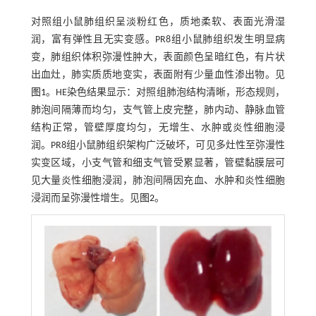
对照组小鼠肺组织呈淡粉红色，质地柔软、表面光滑湿
润，富有弹性且无实变感。PR8组小鼠肺组织发生明显病
变，肺组织体积弥漫性肿大，表面颜色呈暗红色，有片状
出血灶，肺实质质地变实，表面附有少量血性渗出物。见
图1
。HE染色结果显示：对照组肺泡结构清晰，形态规则，
肺泡间隔薄而均匀，支气管上皮完整，肺内动、静脉血管
结构正常，管壁厚度均匀，无增生、水肿或炎性细胞浸
润。PR8组小鼠肺组织架构广泛破坏，可见多灶性至弥漫性
实变区域，小支气管和细支气管受累显著，管壁黏膜层可
见大量炎性细胞浸润，肺泡间隔因充血、水肿和炎性细胞
浸润而呈弥漫性增生。见
图2
。