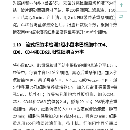
对照组和PR8组小鼠各8只，无菌分离鼠腹股沟和腋下淋巴
结，玻片磨砂面研磨淋巴结，用200目筛网过滤悬液，1 500
-1
r·min
离心5 min，弃上清，用2 mL PBS缓冲液重悬细胞沉
淀，0.4%台盼蓝溶液染色后，细胞计数板计数，根据计数
6
情况用PBS缓冲液将细胞密度调至每毫升1×10
个细胞。
1.10 流式细胞术检测2组小鼠淋巴细胞中CD4、
CD8、CD44和CD62L阳性细胞百分率
将小鼠BALF、肺组织和淋巴结中提取的细胞悬液分至1.5 mL
6
EP管中，每管中含1×10
个细胞，离心后重悬细胞，加入佛
波醇酯20 μL、离子霉素8 μL、NP
或PA
2 μL，混
366-374
224-233
匀转移至96孔细胞培养板培养1 h，加入布雷非德菌素A每
孔1 μL，培养4 h；收集96孔细胞培养板细胞，加入CD4、
CD8、CD44和CD62L抗体各2 μL，孵育20 min；PBS缓冲液重
悬细胞，离心；细胞沉淀加入100 μL固定或渗透溶液，孵育
20 min；细胞洗涤后加入IFN-γ抗体4 μL，孵育20 min；细胞
重悬用300目筛网过滤细胞，待上机。细胞阳性百分率以
+
+
+
+
+
+
+
+
hi