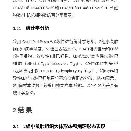
CD4
、CD8
、CD4
/CD8
IFN-γ
、CD4
/CD8
CD44
CD62L
、
+
+
+
lo
+
+
+
lo
+
CD4
/CD8
CD44
CD62L
和CD4
/CD8
CD44
CD62L
IFN-γ
细
胞数/上机总细胞数的百分率表示。
1.11 统计学分析
采用 GraphPad Prism 9. 0软件进行统计学分析。2组小鼠肺
+
+
组织中病毒滴度、NP蛋白表达水平、CD4
T淋巴细胞和CD8
+
+
T淋巴细胞、效应性T淋巴细胞、CD4
/CD8
效应性T
淋 巴
M
+
+
细 胞（effector T
lymphocyte，T
）、CD4
/CD8
中 央 型
M
EM
T
淋 巴 细 胞（central T
lymphocyte，T
）、和NP/PA特
M
M
CM
+
异性CD4
T
淋巴细胞百分率均符合正态分布，以
x
±
s
表示，
M
2组间样本均数比较采用独立样本
t
检验。以
P
<0.05为差异有
统计学意义。
2 结 果
2.1 2组小鼠肺组织大体形态和病理形态表现