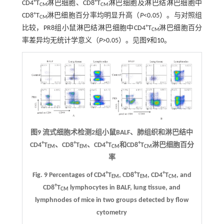
+
+
CD4
T
淋巴细胞、CD8
T
淋巴细胞及淋巴结淋巴细胞中
CM
CM
+
CD8
T
淋巴细胞百分率均明显升高（
P
<0.05）。与对照组
CM
+
比较，PR8组小鼠淋巴结淋巴细胞中CD4
T
淋巴细胞百分
CM
率差异均无统计学意义（
P
>0.05）。见图
9
和
10
。
图9 流式细胞术检测2组小鼠BALF、肺组织和淋巴结中
+
+
+
+
CD4
T
、CD8
T
、CD4
T
和CD8
T
淋巴细胞百分
EM
EM
CM
CM
率
+
+
+
Fig. 9 Percentages of CD4
T
, CD8
T
, CD4
T
, and
EM
EM
CM
+
CD8
T
lymphocytes in BALF, lung tissue, and
CM
lymphnodes of mice in two groups detected by flow
cytometry