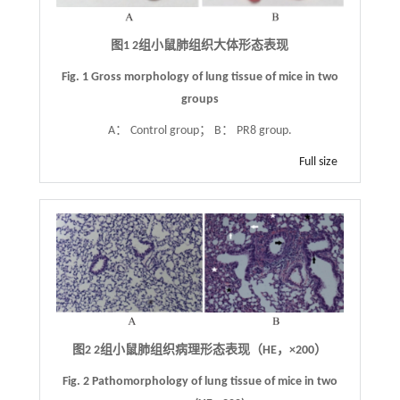
图1 2组小鼠肺组织大体形态表现
Fig. 1 Gross morphology of lung tissue of mice in two
groups
A： Control group； B： PR8 group.
Full size
图2
2组小鼠肺组织病理形态表现（HE，
×
200）
Fig. 2
Pathomorphology of lung tissue of mice in two