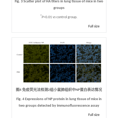
Fig. 3 Scatter plot of HA titers in lung tissue of mice in two
groups
*
P
<0.01
vs
control group.
Full size
图4 免疫荧光法检测2组小鼠肺组织中NP蛋白表达情况
Fig. 4 Expressions of NP protein in lung tissue of mice in
two groups detected by immunofluorescence assay
Full size