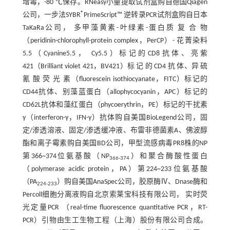
增毒，-80 ℃保存。RNeasy小量提取试剂盒购自德国Qiagen
®
公司，一步法SYBR
PrimeScript™ 逆转录PCR试剂盒购自日本
TaKaRa公司， 多甲藻黄素-叶绿素-蛋白质 复 合 物
（peridinin-chlorophyll-protein complex，PerCP）- 花菁染料
5.5（Cyanine5.5， Cy5.5）标记的CD8抗体、亮紫
421（Brilliant violet 421，BV421）标 记 的 CD4 抗 体、异 硫
氰 酸 荧 光 素（fluorescein isothiocyanate，FITC）标记的
CD44抗体、别藻蓝蛋白（allophycocyanin，APC）标记的
CD62L抗体和藻红蛋白（phycoerythrin，PE）标记的干扰素
γ（interferon-γ，IFN-γ）抗体购自美国BioLegend公司，固
定/渗透溶液、固定/渗透缓冲液、布雷非德菌素A、佛波醇
酯和离子霉素购自美国BD公司，甲型流感病毒PR8株的NP
第366~374位氨基酸（NP
）和聚合酶酸性蛋白
366-374
（polymerase acidic protein，PA）第224~233位氨基酸
（PA
）购自美国AnaSpec公司，胶原酶Ⅳ、Dnase酶和
224-233
Percoll细胞分离液购自北京索莱宝科技有限公司， 实时荧
光定量PCR （real-time fluorescence quantitative PCR，RT-
PCR）引物由生工生物工程（上海）股份有限公司合成。