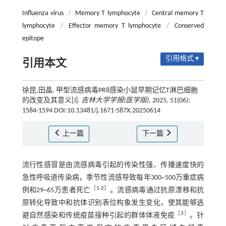
Influenza virus
/
Memory T lymphocyte
/
Central memory T
lymphocyte
/
Effector memory T lymphocyte
/
Conserved
epitope
引用格式 ▾
引用本文
徐昆,田晶. 甲型流感病毒PR8感染小鼠早期记忆T淋巴细胞
的改变及其意义[J].
吉林大学学报(医学版)
, 2025, 51(06):
1584-1594 DOI:10.13481/j.1671-587X.20250614
上一篇
下一篇
流行性感冒是由流感病毒引起的传染性强、传播速度快的
急性呼吸道传染病，季节性流感导致每年300~500万重症病
［
1
-
2
］
例和29~65万患者死亡
。流感病毒通过抗原漂移和抗
原转化导致中和抗体识别表位构象发生变化，使其能够逃
［
3
］
避自然感染和传统疫苗接种引起的群体体液免疫
。针