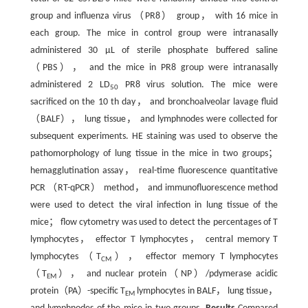
group and influenza virus （PR8） group， with 16 mice in
each group. The mice in control group were intranasally
administered 30 μL of sterile phosphate buffered saline
（PBS）， and the mice in PR8 group were intranasally
administered 2 LD
PR8 virus solution. The mice were
50
sacrificed on the 10 th day， and bronchoalveolar lavage fluid
（BALF）， lung tissue， and lymphnodes were collected for
subsequent experiments. HE staining was used to observe the
pathomorphology of lung tissue in the mice in two groups；
hemagglutination assay， real-time fluorescence quantitative
PCR （RT-qPCR） method， and immunofluorescence method
were used to detect the viral infection in lung tissue of the
mice； flow cytometry was used to detect the percentages of T
lymphocytes， effector T lymphocytes， central memory T
lymphocytes （T
）， effector memory T lymphocytes
CM
（T
）， and nuclear protein（NP）/pdymerase acidic
EM
protein（PA）-specific T
lymphocytes in BALF， lung tissue，
EM