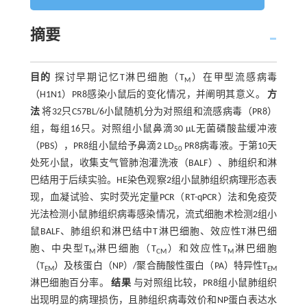
摘要
目的
探讨早期记忆T淋巴细胞（T
）在甲型流感病毒
M
（H1N1）PR8感染小鼠后的变化情况，并阐明其意义。
方
法
将32只C57BL/6小鼠随机分为对照组和流感病毒（PR8）
组，每组16只。对照组小鼠鼻滴30 μL无菌磷酸盐缓冲液
（PBS），PR8组小鼠给予鼻滴2 LD
PR8病毒液。于第10天
50
处死小鼠，收集支气管肺泡灌洗液（BALF）、肺组织和淋
巴结用于后续实验。HE染色观察2组小鼠肺组织病理形态表
现，血凝试验、实时荧光定量PCR（RT-qPCR）法和免疫荧
光法检测小鼠肺组织病毒感染情况，流式细胞术检测2组小
鼠BALF、肺组织和淋巴结中T淋巴细胞、效应性T淋巴细
胞、中央型T
淋巴细胞（T
）和效应性T
淋巴细胞
M
CM
M
（T
）及核蛋白（NP）/聚合酶酸性蛋白（PA）特异性T
EM
EM
淋巴细胞百分率。
结果
与对照组比较，PR8组小鼠肺组织
出现明显的病理损伤，且肺组织病毒效价和NP蛋白表达水