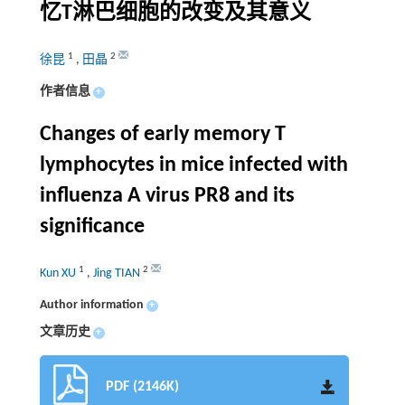
忆T淋巴细胞的改变及其意义
1
2
徐昆
,
田晶
作者信息
+
Changes of early memory T
lymphocytes in mice infected with
influenza A virus PR8 and its
significance
1
2
Kun XU
,
Jing TIAN
Author information
+
文章历史
+
PDF (2146K)