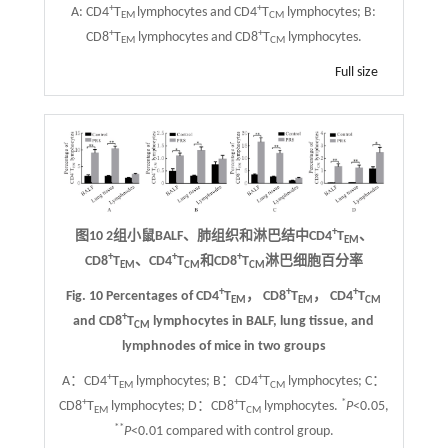
+
+
A: CD4
T
lymphocytes and CD4
T
lymphocytes; B:
EM
CM
+
+
CD8
T
lymphocytes and CD8
T
lymphocytes.
EM
CM
Full size
+
图10 2组小鼠BALF、肺组织和淋巴结中CD4
T
、
EM
+
+
+
CD8
T
、CD4
T
和CD8
T
淋巴细胞百分率
EM
CM
CM
+
+
+
Fig. 10 Percentages of CD4
T
， CD8
T
， CD4
T
EM
EM
CM
+
and CD8
T
lymphocytes in BALF, lung tissue, and
CM
lymphnodes of mice in two groups
+
+
A：CD4
T
lymphocytes; B：CD4
T
lymphocytes; C：
EM
CM
+
+
*
CD8
T
lymphocytes; D：CD8
T
lymphocytes.
P
<0.05,
EM
CM
**
P
<0.01 compared with control group.