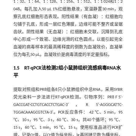
1∶32、1∶64、1∶128、1∶256、1∶512、1∶1 024和1∶2
048。每孔加入50 μL 1%红细胞悬液，室温静置30 min，观
察孔底红细胞形态表现。阳性结果（有血凝）：红细胞均
匀铺于孔底，形成一层红色薄膜，边缘可能不整齐或呈锯
齿状。阴性结果（无血凝）：红细胞未交联，沉降到孔底
中心形成一个致密、边缘光滑的红色圆点。以能引起完全
血凝的病毒样本的最高稀释度的倒数为血凝效价，血凝单
位为每孔50 μL。血凝效价是病毒滴度的半定量指标。
1.5 RT-qPCR法检测2组小鼠肺组织流感病毒RNA水
平
提取对照组和PR8组各8只小鼠肺组织中总RNA，采用SYBR
荧光染料一步法进行RT-qPCR检测。引物序列：PR8 F 5'-
GACCGAT-CCTGTCACCTCTGAC-3'，R 5'-AGGGCATTC-
TGGACAAAGCGTCTA-3'。PCR反应条件： 42 ℃、5 min，95
℃、10 s，95 ℃、3 s，60 ℃、30 s，共40个循环；95 ℃、
15 s，60 ℃、1 min，95 ℃、15 s。使用标准品进行PCR扩
增，记录Ct值，以Ct值为纵坐标，lg基因拷贝数为横坐标，