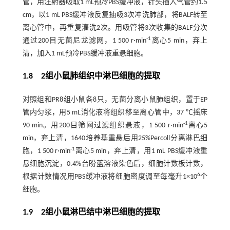
管，用注射器吸取1 mL预冷PBS缓冲液，针头插入气管约1.5
cm，以1 mL PBS缓冲液反复抽吸3次冲洗肺部，将BALF转至
离心管中，再重复灌洗2次。用吸管将3次收集的BALF分次
-1
通过200目无菌尼龙滤网，1 500 r·min
离心5 min，弃上
清，加入1 mL预冷PBS缓冲液重悬细胞。
1.8 2组小鼠肺组织中淋巴细胞的提取
对照组和PR8组小鼠各8只，无菌分离小鼠肺组织，置于EP
管内匀浆，用5 mL消化液将组织移至离心管中，37 ℃摇床
-1
90 min。用200目筛网过滤组织悬液，1 500 r·min
离心5
min，弃上清，1640培养基重悬后用25%Percoll分离淋巴细
-1
胞，1 500 r·min
离心5 min，弃上清，用1 mL PBS缓冲液重
悬细胞沉淀，0.4%台盼蓝溶液染色后，细胞计数板计数，
6
根据计数情况用PBS缓冲液将细胞密度调至每毫升1×10
个
细胞。
1.9 2组小鼠淋巴结中淋巴细胞的提取