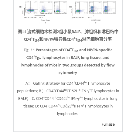
图11 流式细胞术检测2组小鼠BALF、肺组织和淋巴结中
+
+
CD4
T
和NP/PA特异性CD4
T
淋巴细胞百分率
EM
EM
+
Fig. 11 Percentages of CD4
T
and NP/PA-specific
EM
+
CD4
T
lymphocytes in BALF, lung tissue, and
EM
lymphnodes of mice in two groups detected by flow
cytometry
+
hi
A： Gating strategy for CD4
CD44
T lymphocyte
+
hi
lo
+
populations; B： CD4
CD44
CD62L
IFN-γ
T lymphocytes in
+
hi
lo
+
BALF； C: CD4
CD44
CD62L
IFN-γ
T lymphocytes in lung
+
hi
lo
+
tissue; D: CD4
CD44
CD62L
IFN-γ
T lymphocytes in
lymphnodes.
Full size