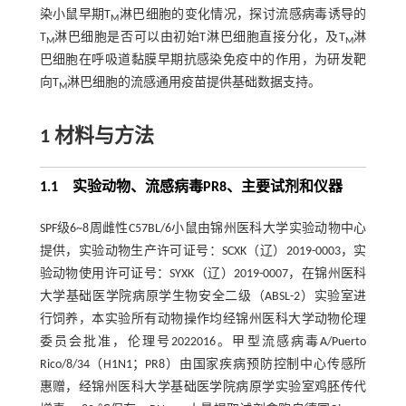
染小鼠早期T
淋巴细胞的变化情况，探讨流感病毒诱导的
M
T
淋巴细胞是否可以由初始T淋巴细胞直接分化，及T
淋
M
M
巴细胞在呼吸道黏膜早期抗感染免疫中的作用，为研发靶
向T
淋巴细胞的流感通用疫苗提供基础数据支持。
M
1 材料与方法
1.1 实验动物、流感病毒PR8、主要试剂和仪器
SPF级6~8周雌性C57BL/6小鼠由锦州医科大学实验动物中心
提供，实验动物生产许可证号：SCXK（辽）2019-0003，实
验动物使用许可证号：SYXK（辽）2019-0007，在锦州医科
大学基础医学院病原学生物安全二级（ABSL-2）实验室进
行饲养，本实验所有动物操作均经锦州医科大学动物伦理
委员会批准，伦理号2022016。甲型流感病毒A/Puerto
Rico/8/34（H1N1；PR8）由国家疾病预防控制中心传感所
惠赠，经锦州医科大学基础医学院病原学实验室鸡胚传代