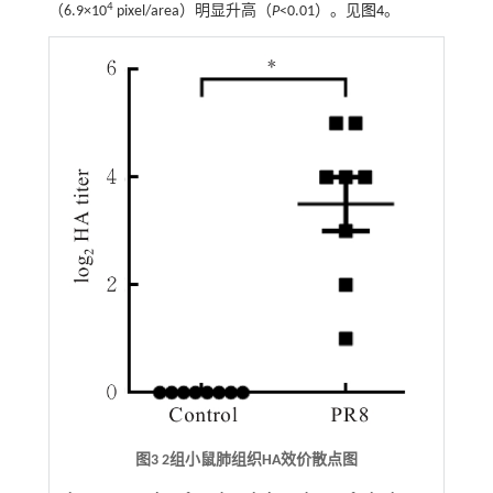
4
（6.9×10
pixel/area）明显升高（
P
<0.01）。见
图4
。
图3 2组小鼠肺组织HA效价散点图