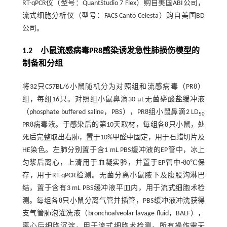
RT-qPCR仪（型号：QuantStudio 7 Flex）购自美国ABI公司，
流式细胞分析仪（型号：FACS Canto Celesta）购自美国BD
公司。
1.2 小鼠流感病毒PR8感染诱发急性肺损伤模型的
制备和分组
将32只C57BL/6小鼠随机分为对照组和流感病毒（PR8）
组，每组16只。对照组小鼠鼻滴30 μL无菌磷酸盐缓冲液
（phosphate buffered saline，PBS），PR8组小鼠鼻滴2 LD
50
PR8病毒液。于感染后的第10天取材，每组各8只小鼠，处
死后完整取出右肺，置于10%甲醛中固定，用于石蜡切片及
HE染色。左肺分别置于含1 mL PBS缓冲液的EP管中，冰上
匀浆后离心，上清用于血凝实验，并置于EP管中-80℃保
存，用于RT-qPCR检测。无菌分离小鼠腋下及腹股沟淋巴
结，置于含有3 mL PBS缓冲液平皿内，用于流式细胞术检
测。每组各8只小鼠分离气管并插管，PBS缓冲液冲洗获得
支气管肺泡灌洗液（bronchoalveolar lavage fluid，BALF），
离心后细胞沉淀，用于流式细胞术检测。所有操作需无