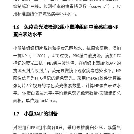
-1
绘制标准曲线。检测样本的病毒拷贝数（copy·mL
），应
用标准曲线计算流感病毒RNA水平。
1.6 免疫荧光法检测2组小鼠肺组织中流感病毒NP
蛋白表达水平
小鼠肺组织切片脱蜡和梯度乙醇脱水，抗原修复后，滴加
一抗NP（1∶200），4 ℃过夜。PBS缓冲液洗涤，滴加FITC
标记的荧光二抗，PBS缓冲液洗涤，在组织上滴加含DAPI的
抗淬灭封片液封片，荧光显微镜下观察病毒感染水平，NP
阳性信号为FITC标记的绿色荧光。采用Image J软件计算每
张切片3个视野的绿色荧光像素数量，计算NP蛋白表达水
平。NP蛋白表达水平=平均绿色荧光像素数量/实际组织总
面积，单位为pixel/area。
1.7 小鼠BALF的制备
对照组和PR8组小鼠各8只，采用颈椎脱臼处死，暴露气