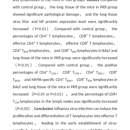
and lymphnodes of the mice in two groups.
Results
Compared
with control group， the lung tissue of the mice in PR8 group
showed significant pathological damage， and the lung tissue
virus titer and NP protein expression level were significantly
increased （
P
<0.01）. Compared with control group， the
+
+
percentages of CD4
T lymphocytes， CD8
T lymphocytes，
+
+
effector CD4
T lymphocytes， effector CD8
T lymphocytes，
+
+
CD4
T
lymphocytes， and CD8
T
lymphocytes in BALF and
EM
EM
lung tissue of the mice in PR8 group were significantly increased
（
P
<0.01）. Compared with control group， the positive
+
+
+
+
percentages of CD4
T
， CD8
T
， CD4
T
， CD8
CM
CM
EM
+
+
T
， and NP/PA-specific CD4
T
， CD8
T
lymphocytes in
EM
EM
EM
BALF and lung tissue of the mice in PR8 group were significantly
increased （
P
<0.05 or
P
<0.01）， and the percentage of CD8+
T
lymphocytes in the lymph nodes was significantly increased
CM
（
P
<0.05）.
Conclusion
Influenza virus infection can induce the
proliferation and differentiation of T lymphocytes into effector T
lymphocytes， leading to the early establishment of virus-