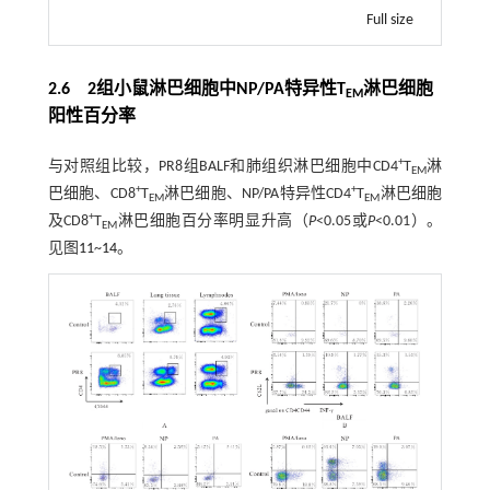
Full size
2.6 2组小鼠淋巴细胞中NP/PA特异性T
淋巴细胞
EM
阳性百分率
+
与对照组比较，PR8组BALF和肺组织淋巴细胞中CD4
T
淋
EM
+
+
巴细胞、CD8
T
淋巴细胞、NP/PA特异性CD4
T
淋巴细胞
EM
EM
+
及CD8
T
淋巴细胞百分率明显升高（
P
<0.05或
P
<0.01）。
EM
见图
11
~
14
。