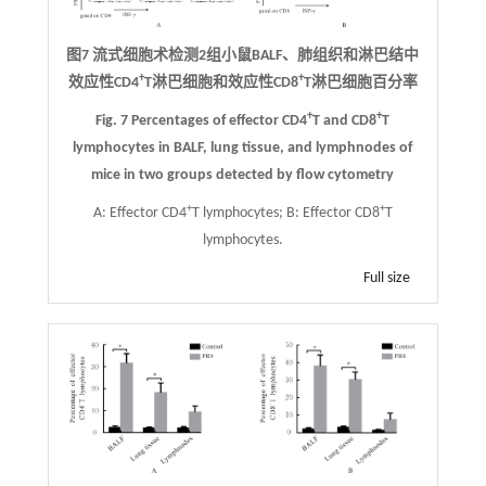
图7 流式细胞术检测2组小鼠BALF、肺组织和淋巴结中
+
+
效应性CD4
T淋巴细胞和效应性CD8
T淋巴细胞百分率
+
+
Fig. 7 Percentages of effector CD4
T and CD8
T
lymphocytes in BALF, lung tissue, and lymphnodes of
mice in two groups detected by flow cytometry
+
+
A: Effector CD4
T lymphocytes; B: Effector CD8
T
lymphocytes.
Full size