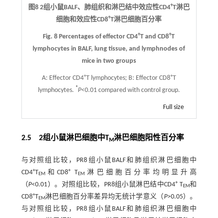
+
图8 2组小鼠BALF、肺组织和淋巴结中效应性CD4
T淋巴
+
细胞和效应性CD8
T淋巴细胞百分率
+
+
Fig. 8 Percentages of effector CD4
T and CD8
T
lymphocytes in BALF, lung tissue, and lymphnodes of
mice in two groups
+
+
A: Effector CD4
T lymphocytes; B: Effector CD8
T
*
lymphocytes.
P
<0.01 compared with control group.
Full size
2.5 2组小鼠淋巴细胞中T
淋巴细胞阳性百分率
M
与对照组比较，PR8组小鼠BALF和肺组织淋巴细胞中
+
+
CD4
T
和CD8
T
淋巴细胞百分率均明显升高
EM
EM
+
（
P
<0.01）。对照组比较，PR8组小鼠淋巴结中CD4
T
和
EM
+
CD8
T
淋巴细胞百分率差异均无统计学意义（
P
>0.05）。
EM
与对照组比较，PR8组小鼠BALF和肺组织淋巴细胞中