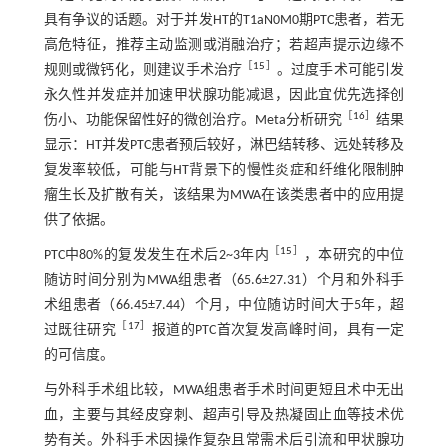
具有争议的话题。对于并发HT的T1aN0M0期PTC患者，若无
高危特征，推荐主动监测或消融治疗；若超声提示边缘不
［
15
］
规则或微钙化，则建议手术治疗
。过度手术可能引发
永久性并发症并加速甲状腺功能减退，因此宜优先选择创
［
16
］
伤小、功能保留性好的微创治疗。Meta分析研究
结果
显示：HT并发PTC患者预后较好，淋巴结转移、远处转移及
复发率较低，可能与HT背景下的慢性炎症和纤维化限制肿
瘤生长及扩散有关，该结果为MWA在该类患者中的应用提
供了依据。
［
15
］
PTC中80%的复发发生在术后2~3年内
，本研究的中位
随访时间分别为MWA组患者（65.6±27.31）个月和外科手
术组患者（66.45±7.44）个月，中位随访时间大于5年，超
［
17
］
过既往研究
报道的PTC首次复发高峰时间，具有一定
的可信度。
与外科手术组比较，MWA组患者手术时间更短且术中无出
血，主要与其经皮穿刺、超声引导及热凝固止血等技术优
势有关。外科手术因操作复杂且常需术后引流和甲状腺功