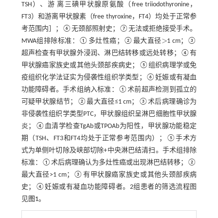
TSH）、游 离三碘甲状腺原氨酸（free triiodothyronine，
FT3）和游离甲状腺素（free thyroxine，FT4）均处于正常参
考范围内］；⑥无颈部照射史；⑦无法或拒绝接受手术。
>
MWA组排除标准：①多灶性癌；②最大直径
1 cm；③
>
超声检查有甲状腺外浸润、淋巴结转移或远处转移；④有
甲状腺癌家族史或其他头颈部疾病史；⑤组织病理学或免
疫组织化学法证实为侵袭性组织学类型；⑥妊娠或有凝血
功能障碍者。手术组纳入标准：①术前超声检测到孤立的
可疑甲状腺结节；②最大直径≤1 cm；③术后病理确诊为
非侵袭性组织学类型PTC，甲状腺组织呈淋巴细胞性甲状腺
炎；④血清学检查TgAb或TPOAb为阳性，甲状腺功能稳定
期（TSH、FT3和FT4均处于正常参考范围内）；⑤手术方
式为单侧叶切除及峡部切除+中央淋巴结清扫。手术组排除
标准：①术后病理确认为多灶性癌或出现淋巴结转移；②
最大直径>1 cm；③有甲状腺癌家族史或其他头颈部疾病
史；④妊娠或有凝血功能障碍者。2组患者的筛选流程图
见
图1
。