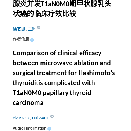
腺炎并发T1aN0M0期甲状腺乳头
状癌的临床疗效比较
徐艺璇
,
王辉
作者信息
+
Comparison of clinical efficacy
between microwave ablation and
surgical treatment for Hashimoto’s
thyroiditis complicated with
T1aN0M0 papillary thyroid
carcinoma
Yixuan XU
,
Hui WANG
Author information
+