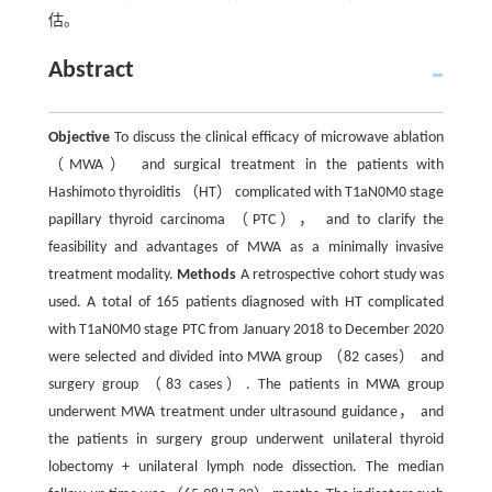
估。
Abstract
Objective
To discuss the clinical efficacy of microwave ablation
（MWA） and surgical treatment in the patients with
Hashimoto thyroiditis （HT） complicated with T1aN0M0 stage
papillary thyroid carcinoma （PTC）， and to clarify the
feasibility and advantages of MWA as a minimally invasive
treatment modality.
Methods
A retrospective cohort study was
used. A total of 165 patients diagnosed with HT complicated
with T1aN0M0 stage PTC from January 2018 to December 2020
were selected and divided into MWA group （82 cases） and
surgery group （83 cases）. The patients in MWA group
underwent MWA treatment under ultrasound guidance， and
the patients in surgery group underwent unilateral thyroid
lobectomy + unilateral lymph node dissection. The median