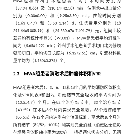
MWA组和外科手术组患者平均手术时间分别为
（39.94±8.66）及（110.14±42.58）min，估测术中出血量分
别为（0.00±0.00）和（9.28±3.50）mL，住院时间分别
（1.63±0.49）和（5.53±1.14）d，住院费用分别为（18
291.84±5 008.99）和（24 630.67± 7 401.79）元，组间比较
差异均有统计学意义（
P
<0.01）。MWA组患者平均消融时
间为（8.65±4.22）min；外科手术组患者手术切口均为低领
弧形切口，平均切口长度为（6.12±2.61）cm，引流材料数
量平均为（1.130±0.375）个。
2.3 MWA组患者消融术后肿瘤体积和VRR
MWA组患者术后1、3、6、12和18个月的平均消融区体积变
化及VRR见
表3
和
图2
。消融结节完全吸收的平均时间为
（10.5±4.7）个月。在82个治疗结节中，33个治疗结节
（40.2%）在术后6个月内实现完全吸收，66个治疗结节
（80.5%）在12个月内达到完全消融标准，至术后18个月时
所有结节（82/82，100%）均实现完全消融（消融区无造影
剂增强且体积缩小率为100%）。根据钙化状态分组，无钙