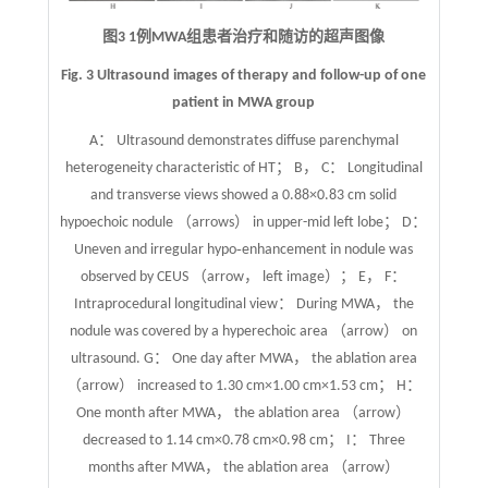
图3 1例MWA组患者治疗和随访的超声图像
Fig. 3 Ultrasound images of therapy and follow-up of one
patient in MWA group
A： Ultrasound demonstrates diffuse parenchymal
heterogeneity characteristic of HT； B， C： Longitudinal
and transverse views showed a 0.88×0.83 cm solid
hypoechoic nodule （arrows） in upper-mid left lobe； D：
Uneven and irregular hypo‐enhancement in nodule was
observed by CEUS （arrow， left image）； E， F：
Intraprocedural longitudinal view： During MWA， the
nodule was covered by a hyperechoic area （arrow） on
ultrasound. G： One day after MWA， the ablation area
（arrow） increased to 1.30 cm×1.00 cm×1.53 cm； H：
One month after MWA， the ablation area （arrow）
decreased to 1.14 cm×0.78 cm×0.98 cm； I： Three
months after MWA， the ablation area （arrow）