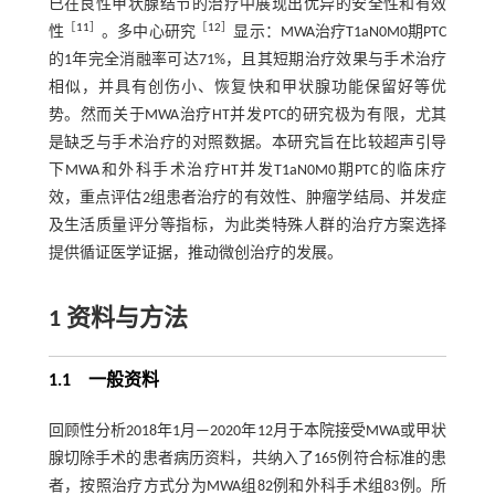
已在良性甲状腺结节的治疗中展现出优异的安全性和有效
［
11
］
［
12
］
性
。多中心研究
显示：MWA治疗T1aN0M0期PTC
的1年完全消融率可达71%，且其短期治疗效果与手术治疗
相似，并具有创伤小、恢复快和甲状腺功能保留好等优
势。然而关于MWA治疗HT并发PTC的研究极为有限，尤其
是缺乏与手术治疗的对照数据。本研究旨在比较超声引导
下MWA和外科手术治疗HT并发T1aN0M0期PTC的临床疗
效，重点评估2组患者治疗的有效性、肿瘤学结局、并发症
及生活质量评分等指标，为此类特殊人群的治疗方案选择
提供循证医学证据，推动微创治疗的发展。
1 资料与方法
1.1 一般资料
回顾性分析2018年1月—2020年12月于本院接受MWA或甲状
腺切除手术的患者病历资料，共纳入了165例符合标准的患
者，按照治疗方式分为MWA组82例和外科手术组83例。所