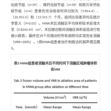
化结节组（
n
=39）、微钙化结节组（
n
=39）和斑片状钙化
结节组（
n
=4）患者的完全吸收时间分别为（9.8±4.4）、
（10.9±5.0）和（13.5±5.7）个月，组间比较差异均无统计
学意义（
P
>0.05）。MWA术后消融区平均体积较术前增大
至（0.82±0.45）cm³。术后随访期间消融区体积呈现进行性
缩小趋势，最终在18个月随访时所有病例均实现完全消融
（VRR=100%）。1例MWA组患者治疗和随访的超声图见
图
3
。
表3 MWA组患者消融术后不同时间下消融区域肿瘤体积
和VRR
Tab.3 Tumor volume and VRR in ablation area of patients
in MWA group after ablation at different time
3
Volume (
V
/cm
)
VRR (
η
/%)
Time（month）
Mean Range
Mean Range