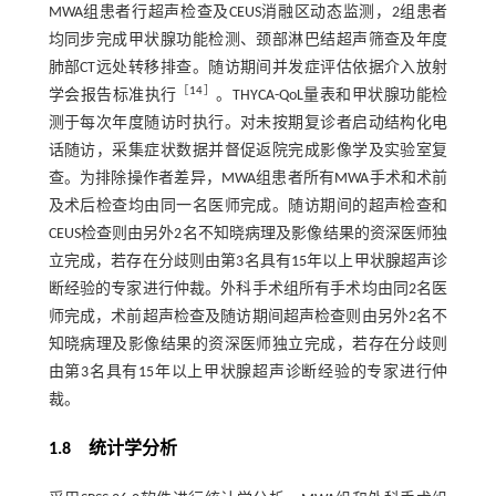
MWA组患者行超声检查及CEUS消融区动态监测，2组患者
均同步完成甲状腺功能检测、颈部淋巴结超声筛查及年度
肺部CT远处转移排查。随访期间并发症评估依据介入放射
［
14
］
学会报告标准执行
。THYCA-QoL量表和甲状腺功能检
测于每次年度随访时执行。对未按期复诊者启动结构化电
话随访，采集症状数据并督促返院完成影像学及实验室复
查。为排除操作者差异，MWA组患者所有MWA手术和术前
及术后检查均由同一名医师完成。随访期间的超声检查和
CEUS检查则由另外2名不知晓病理及影像结果的资深医师独
立完成，若存在分歧则由第3名具有15年以上甲状腺超声诊
断经验的专家进行仲裁。外科手术组所有手术均由同2名医
师完成，术前超声检查及随访期间超声检查则由另外2名不
知晓病理及影像结果的资深医师独立完成，若存在分歧则
由第3名具有15年以上甲状腺超声诊断经验的专家进行仲
裁。
1.8 统计学分析