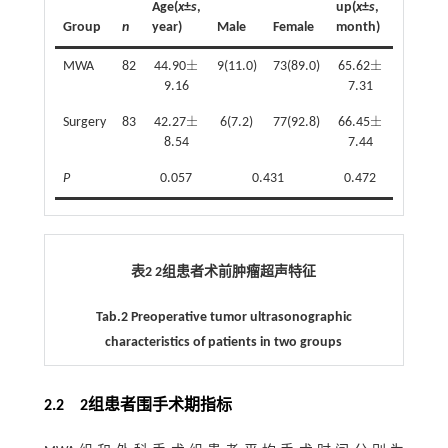
Age(
x
±
s
,
up(
x
±
s
,
Group
n
year)
Male
Female
month)
±
±
MWA
82
44.90
9(11.0)
73(89.0)
65.62
±
±
9.16
7.31
±
±
Surgery
83
42.27
6(7.2)
77(92.8)
66.45
±
±
8.54
7.44
P
0.057
0.431
0.472
表2 2组患者术前肿瘤超声特征
Tab.2 Preoperative tumor ultrasonographic
characteristics of patients in two groups
2.2 2组患者围手术期指标