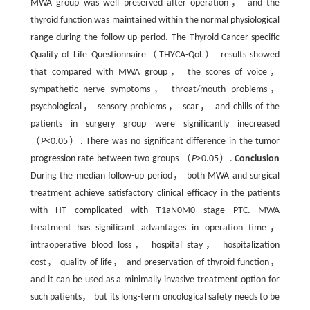
MWA group was well preserved after operation， and the
thyroid function was maintained within the normal physiological
range during the follow-up period. The Thyroid Cancer-specific
Quality of Life Questionnaire（THYCA-QoL） results showed
that compared with MWA group， the scores of voice，
sympathetic nerve symptoms， throat/mouth problems，
psychological， sensory problems， scar， and chills of the
patients in surgery group were significantly inecreased
（
P
<0.05）. There was no significant difference in the tumor
progression rate between two groups （
P
>0.05）.
Conclusion
During the median follow-up period， both MWA and surgical
treatment achieve satisfactory clinical efficacy in the patients
with HT complicated with T1aN0M0 stage PTC. MWA
treatment has significant advantages in operation time，
intraoperative blood loss， hospital stay， hospitalization
cost， quality of life， and preservation of thyroid function，
and it can be used as a minimally invasive treatment option for
such patients， but its long-term oncological safety needs to be