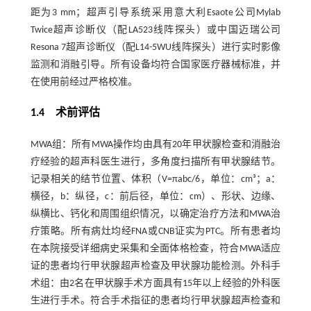
距为3 mm；超声引导系统采用意大利Esaote公司Mylab
Twice超声诊断仪（配LA523线阵探头）或中国迈瑞公司
Resona 7超声诊断仪（配L14-5WU线阵探头）进行实时影像
监测和消融引导。所有设备均符合国家医疗器械标准，并
在使用前经过严格校准。
1.4 术前评估
MWA组：所有MWA操作均由具有20年甲状腺检查和消融治
疗经验的超声科医生进行，多角度扫描所有甲状腺结节。
记录相关的结节位置、体积（V=πabc/6，单位：cm³；a：
横径，b：纵径，c：前后径，单位：cm）、形状、边缘、
纵横比、钙化和周围组织情况，以确定治疗方法和MWA治
疗策略。所有病灶均经FNA或CNB证实为PTC。所有患者均
在本院接受详细病史采集和全面体格检查，符合MWA适应
证的患者均行甲状腺超声检查及甲状腺功能检测。外科手
术组：由2名在甲状腺手术方面具有15年以上经验的外科医
生进行手术。符合手术指征的患者均行甲状腺超声检查和