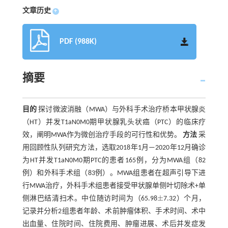
文章历史
+
PDF (988K)
摘要
目的
探讨微波消融（MWA）与外科手术治疗桥本甲状腺炎
（HT）并发T1aN0M0期甲状腺乳头状癌（PTC）的临床疗
效，阐明MWA作为微创治疗手段的可行性和优势。
方法
采
用回顾性队列研究方法，选取2018年1月—2020年12月确诊
为HT并发T1aN0M0期PTC的患者165例，分为MWA组（82
例）和外科手术组（83例）。MWA组患者在超声引导下进
行MWA治疗，外科手术组患者接受甲状腺单侧叶切除术+单
±
侧淋巴结清扫术。中位随访时间为（65.98
7.32）个月，
±
记录并分析2组患者年龄、术前肿瘤体积、手术时间、术中
出血量、住院时间、住院费用、肿瘤进展、术后并发症发