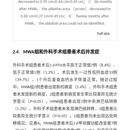
decreased to 0.95 cm×0.64 cm×0.65 cm； J： Six months
after MWA， the ablation area （arrow） decreased to
0.60 cm×0.27 cm×0.49 cm； K： Twelve months after
MWA， the ablation area could not be identified.
Full size
2.4 MWA组和外科手术组患者术后并发症
外科手术组患者术后1 d PTH水平高于正常值7例（8.4%）、
低于正常值1例（1.2%），术后发生一过性低钙血症33例
（39.7%），1个月后复查血钙水平恢复正常。随访过程
中，MWA组2例患者出现新的病变（2.4%），外科手术组患
者未发现新的病变，2组患者新病变发生率比较差异无统计
学意义（
P
>0.05）。MWA组患者出现1例中央淋巴结转移
（1.2%），外科手术组患者未发现淋巴结转移，2组患者比
较差异无统计学意义（
P
>0.05）。2组患者均未出现远处转
移情况，见
表4
。MWA组患者术后1 d甲状腺功能改变者7例