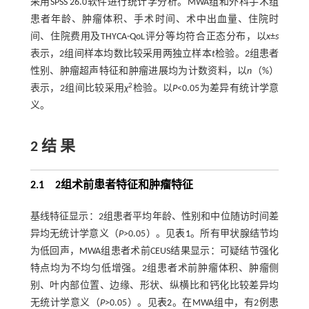
采用SPSS 26.0软件进行统计学分析。MWA组和外科手术组
患者年龄、肿瘤体积、手术时间、术中出血量、住院时
间、住院费用及THYCA-QoL评分等均符合正态分布，以
x
±
s
表示，2组间样本均数比较采用两独立样本
t
检验。2组患者
性别、肿瘤超声特征和肿瘤进展均为计数资料，以
n
（%）
2
表示，2组间比较采用
χ
检验。以
P
<0.05为差异有统计学意
义。
2 结 果
2.1 2组术前患者特征和肿瘤特征
基线特征显示：2组患者平均年龄、性别和中位随访时间差
异均无统计学意义（
P
>0.05）。见
表1
。所有甲状腺结节均
为低回声，MWA组患者术前CEUS结果显示：可疑结节强化
特点均为不均匀低增强。2组患者术前肿瘤体积、肿瘤侧
别、叶内部位置、边缘、形状、纵横比和钙化比较差异均
无统计学意义（
P
>0.05）。见
表2
。在MWA组中，有2例患