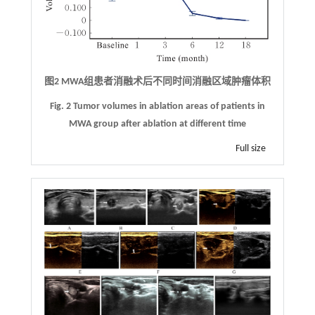
图2 MWA组患者消融术后不同时间消融区域肿瘤体积
Fig. 2 Tumor volumes in ablation areas of patients in
MWA group after ablation at different time
Full size