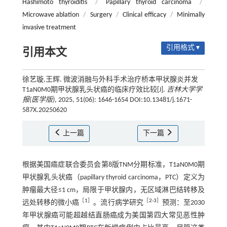
Hashimoto thyroiditis
/
Papillary thyroid carcinoma
/
Microwave ablation
/
Surgery
/
Clinical efficacy
/
Minimally
invasive treatment
引用格式 ▾
引用本文
徐艺璇,王辉. 微波消融与外科手术治疗桥本甲状腺炎并发
T1aN0M0期甲状腺乳头状癌的临床疗效比较[J].
吉林大学学
报(医学版)
, 2025, 51(06): 1646-1654 DOI:10.13481/j.1671-
587X.20250620
上一篇
下一篇
根据美国癌症联合委员会第8版TNM分期标准，T1aN0M0期
甲状腺乳头状癌（papillary thyroid carcinoma，PTC）定义为
肿瘤最大径≤1 cm，局限于甲状腺内，无区域淋巴结转移及
［
1
］
［
2
-
3
］
远处转移的微小癌
。流行病学研究
预测：至2030
年甲状腺癌可能超越结直肠癌成为美国第四大常见恶性肿