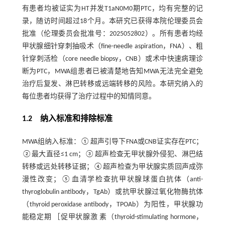
有患者均被证实为HT并发T1aN0M0期PTC，均有完整的记
录，随访时间超过18个月。本研究已获得本院伦理委员会
批准（伦理委员会批准号：2025052802）。所有患者均经
甲状腺细针穿刺抽吸术（fine-needle aspiration，FNA）、粗
针穿刺活检（core needle biopsy，CNB）或术中快速病理诊
断为PTC，MWA组患者已被清楚地告知MWA无法完全避免
治疗后复发、淋巴转移或远端转移的风险。本研究纳入的
每位患者均获得了治疗过程中的知情同意。
1.2 纳入标准和排除标准
MWA组纳入标准：①超声引导下FNA或CNB证实存在PTC；
②最大直径≤1 cm；③超声检查无甲状腺外侵犯、淋巴结
转移或远处转移证据；④超声检查为甲状腺实质回声成弥
漫性改变；⑤血清学检查抗甲状腺球蛋白抗体（anti-
thyroglobulin antibody，TgAb）或抗甲状腺过氧化物酶抗体
（thyroid peroxidase antibody，TPOAb）为阳性，甲状腺功
能稳定期 ［促甲状腺激 素（thyroid-stimulating hormone，