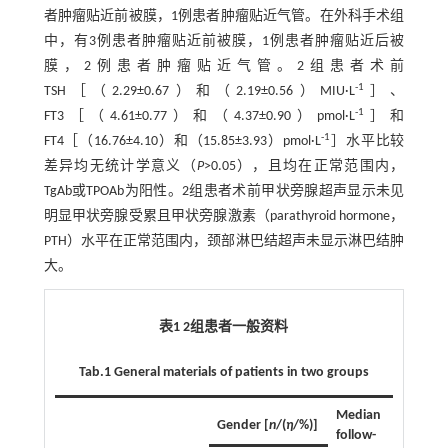
者肿瘤贴近前被膜，1例患者肿瘤贴近气管。在外科手术组
中，有3例患者肿瘤贴近前被膜，1例患者肿瘤贴近后被
膜，2例患者肿瘤贴近气管。2组患者术前
-1
TSH［（2.29±0.67）和（2.19±0.56）MIU·L
］、
-1
FT3［（4.61±0.77）和（4.37±0.90）pmol·L
］和
-1
FT4［（16.76±4.10）和（15.85±3.93）pmol·L
］水平比较
差异均无统计学意义（
P
>0.05），且均在正常范围内，
TgAb或TPOAb为阳性。2组患者术前甲状旁腺超声显示未见
明显甲状旁腺受累且甲状旁腺激素（parathyroid hormone，
PTH）水平在正常范围内，颈部淋巴结超声未显示淋巴结肿
大。
表1 2组患者一般资料
Tab.1 General materials of patients in two groups
Median
Gender [
n
/(
η
/%)]
follow-