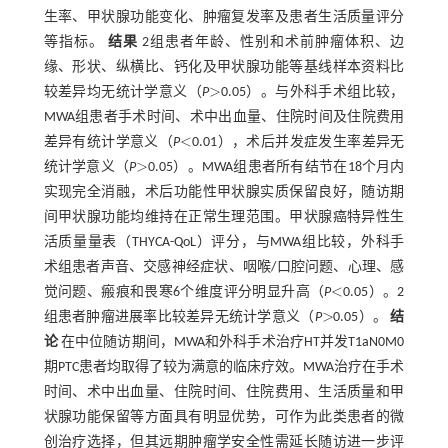
生率、甲状腺功能变化、肿瘤复发率及患者生活质量评分
等指标。
结果
2组患者年龄、性别和术前肿瘤体积、边
缘、形状、纵横比、钙化及甲状腺功能等基线样本资料比
>
较差异均无统计学意义（
P
0.05）。与外科手术组比较，
>
MWA组患者手术时间、术中出血量、住院时间及住院费用
<
差异有统计学意义（
P
0.01），术后并发症发生率差异无
<
>
统计学意义（
P
0.05）。MWA组患者所有结节在18个月内
>
实现完全消融，术后功能性甲状腺实质保留良好，随访期
间甲状腺功能均维持在正常生理范围。甲状腺癌特异性生
活质量量表（THYCA-QoL）评分，与MWA组比较，外科手
术组患者声音、交感神经症状、咽喉/口腔问题、心理、感
<
觉问题、瘢痕和畏寒6个维度评分明显升高（
P
0.05）。2
<
>
组患者肿瘤进展率比较差异无统计学意义（
P
0.05）。
结
>
论
在中位随访期间，MWA和外科手术治疗HT并发T1aN0M0
期PTC患者均取得了较为满意的临床疗效。MWA治疗在手术
时间、术中出血量、住院时间、住院费用、生活质量和甲
状腺功能保留等方面具有明显优势，可作为此类患者的微
创治疗选择，但其远期肿瘤学安全性需延长随访进一步评