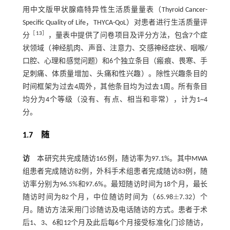
用中文版甲状腺癌特异性生活质量量表（Thyroid Cancer-
Specific Quality of Life，THYCA-QoL）对患者进行生活质量评
［
13
］
分
，量表中提供了问卷项目及评分方法，包含7个症
状领域（神经肌肉、声音、注意力、交感神经症状、咽喉/
口腔、心理和感觉问题）和6个独立条目（瘢痕、畏寒、手
足刺痛、体质量增加、头痛和性兴趣）。除性兴趣条目的
时间框架为过去4周外，其他条目均为过去1周。所有条目
均分为4个等级（没有、有点、相当和非常），计为1~4
分。
1.7 随
访
本研究共完成随访165例，随访率为97.1%。其中MWA
组患者完成随访82例，外科手术组患者完成随访83例，随
访率分别为96.5%和97.6%。最短随访时间为18个月，最长
±
随访时间为82个月，中位随访时间为（65.98
7.32）个
±
月。随访方法采用门诊随访及电话随访的方式。患者于术
后1、3、6和12个月及此后每6个月接受标准化门诊随访，