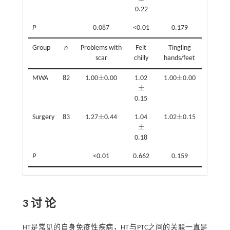
±
0.22
P
0.087
<0.01
0.179
<0
Group
n
Problems with
Felt
Tingling
Gai
scar
chilly
hands/feet
wei
±
±
MWA
82
1.00
0.00
1.02
1.00
0.00
1.01
±
±
±
±
±
0.15
±
±
Surgery
83
1.27
0.44
1.04
1.02
0.15
1.06
±
±
±
±
±
0.18
P
<0.01
0.662
0.159
0.
3 讨 论
HT是常见的自身免疫性疾病，HT与PTC之间的关联一直是