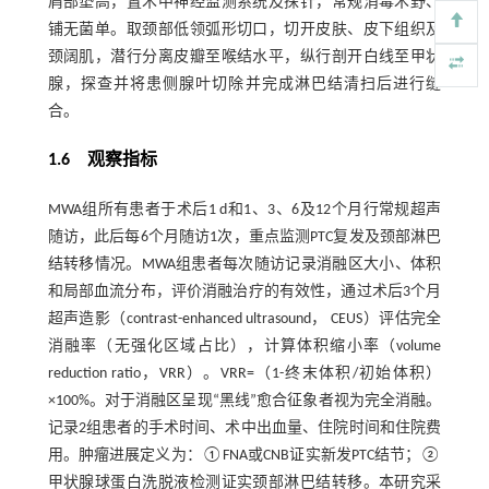
肩部垫高，置术中神经监测系统及探针，常规消毒术野、
铺无菌单。取颈部低领弧形切口，切开皮肤、皮下组织及
颈阔肌，潜行分离皮瓣至喉结水平，纵行剖开白线至甲状
腺，探查并将患侧腺叶切除并完成淋巴结清扫后进行缝
合。
1.6 观察指标
MWA组所有患者于术后1 d和1、3、6及12个月行常规超声
随访，此后每6个月随访1次，重点监测PTC复发及颈部淋巴
结转移情况。MWA组患者每次随访记录消融区大小、体积
和局部血流分布，评价消融治疗的有效性，通过术后3个月
超声造影（contrast-enhanced ultrasound， CEUS）评估完全
消融率（无强化区域占比），计算体积缩小率（volume
reduction ratio，VRR）。VRR=（1-终末体积/初始体积）
×100%。对于消融区呈现“黑线”愈合征象者视为完全消融。
记录2组患者的手术时间、术中出血量、住院时间和住院费
用。肿瘤进展定义为：①FNA或CNB证实新发PTC结节；②
甲状腺球蛋白洗脱液检测证实颈部淋巴结转移。本研究采