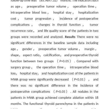
follow-up time was （65.98±7.32） months. The indicators such
as age， preoperative tumor volume， operation time，
intraoperative blood loss， hospital stay， hospitalization
cost， tumor progression， incidence of postoperative
complications， changes in thyroid function， tumor
recurrence rate， and life quality score of the patients in two
groups were recorded and analyzed.
Results
There were no
significant differences in the baseline sample data including
age， gender， preoperative tumor volume， margin，
shape， aspect ratio， calcification， and preoperative thyroid
function between two groups （
P
>0.05）. Compared with
surgery group， the operation time， intraoperative blood
loss， hospital stay， and hospitalization cost of the patients in
MWA group were significantly decreased （
P
<0.01）， and
there was no significant difference in the incidence of
postoperative complications （
P
>0.05）. All nodules in the
patients in MWA group achieved complete ablation within 18
months. The functional thyroid parenchyma in the patients in