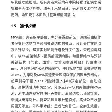
甲状腺功能检测。所有患者术前均在本院接受详细病史采
集和全面体格检查，均无手术禁忌证，无术前及术中特殊
用药，均知晓手术风险并签署知情同意书。
1.5 操作步骤
MWA组：患者取平卧位，充分暴露颈前区，消融前由操作
者仔细评估结节与颈部关键结构的关系，设计最佳穿刺点
及进针路径。超声实时监测针道及针尖位置，常规消毒铺
巾，以1%盐酸利多卡因局部浸润麻醉。如目标结节与颈部
关键结构（气管、血管、食管和喉返神经）的距离<5
mm，注射生理盐水形成隔离带，使目标结节距离关键结构
≥1 cm，为穿刺及MWA营造安全区间以保护周围重要结构。
超声引导下插入17 G消融针直入肿物预定部位，启动设
备，调整消融功率为25 W，分多点行甲状腺恶性肿瘤MWA
术，术中动态观察包块回声变化。消融结束后消融针道，
缓慢拔出穿刺针。复查彩超显示针道良好，病灶及甲状腺
周围无渗血。外科手术组：患者取仰卧位，全麻生效后，