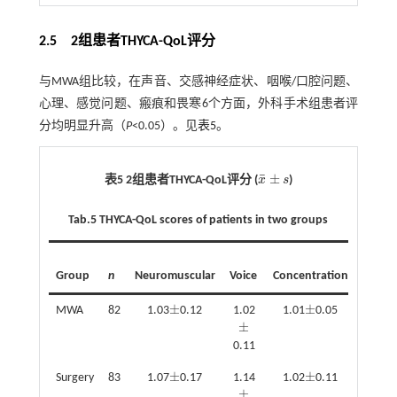
2.5 2组患者THYCA-QoL评分
与MWA组比较，在声音、交感神经症状、咽喉/口腔问题、
心理、感觉问题、瘢痕和畏寒6个方面，外科手术组患者评
分均明显升高（
P
<0.05）。见
表5
。
¯
±
表5 2组患者THYCA-QoL评分 (
x
s
)
x
¯
±
s
Tab.5
THYCA-QoL scores of patients in two groups
Group
n
Neuromuscular
Voice
Concentration
Sympa
±
±
MWA
82
1.03
0.12
1.02
1.01
0.05
1.00
±
±
±
±
±
0.11
±
±
Surgery
83
1.07
0.17
1.14
1.02
0.11
1.17
±
±
±
±