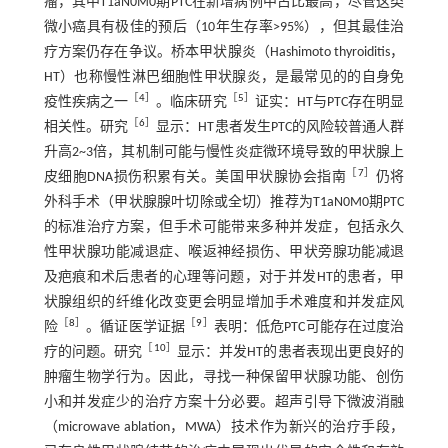
瘤，其中T1aN0M0期PTC在新增病例中占比最高，尽管这类
微小癌具有极佳的预后（10年生存率>95%），但其最佳治
疗方案仍存在争议。桥本甲状腺炎（Hashimoto thyroiditis，
HT）也称慢性淋巴细胞性甲状腺炎，是最常见的的自身免
［
4
］
［
5
］
疫性疾病之一
。临床研究
证实：HT与PTC存在明显
［
6
］
相关性。研究
显示：HT患者发生PTC的风险较普通人群
升高2~3倍，其机制可能与慢性炎症微环境导致的甲状腺上
［
7
］
皮细胞DNA损伤积累有关。美国甲状腺协会指南
仍将
外科手术（甲状腺腺叶切除或全切）推荐为T1aN0M0期PTC
的标准治疗方案，但手术可能带来多种并发症，包括永久
性甲状腺功能减退症、喉返神经损伤、甲状旁腺功能减退
及疤痕和术后患者的心理等问题，对于并发HT的患者，甲
状腺组织的纤维化改变更会明显增加手术难度和并发症风
［
8
］
［
9
］
险
。循证医学证据
表明：低危PTC可能存在过度治
［
10
］
疗的问题。研究
显示：并发HT的患者表现出更良好的
肿瘤生物学行为。因此，寻找一种保留甲状腺功能、创伤
小和并发症少的治疗方案十分必要。超声引导下微波消融
（microwave ablation，MWA）技术作为新兴的治疗手段，