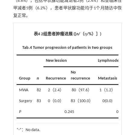
（8.6%），包括甲状腺功能减退者2例（2.4%）和亚临床性
甲减者5例（6.2%），患者甲状腺功能均于1个月随访中恢
复正常。
表4 2组患者肿瘤进展 ([
n
/（
η
/%）］)
η
Tab.4
Tumor progression of patients in two groups
New lession
Lymphnode metastas
No
No
Group
n
Recurrence
recurrence
Metastasis
metast
MWA
82
2（2.4）
80（97.6）
1（1.2）
81（9
Surgery
83
0（0.0）
83（100.0）
0(0.0)
83（10
P
0.245
0.497
“-”：No data.