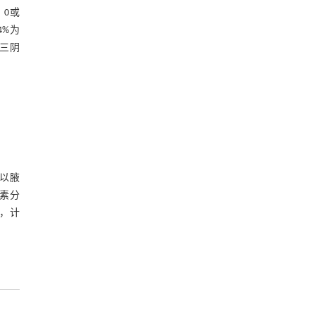
果：0或
4%为
和三阴
。以腋
因素分
线，计