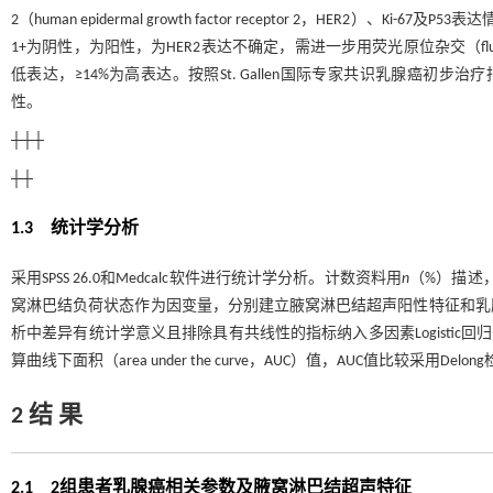
2（human epidermal growth factor receptor 2，HER2
1+为阴性，为阳性，为HER2表达不确定，需进一步用荧光原位杂交（fluorescence 
低表达，≥14%为高表达。按照St. Gallen国际专家共识乳腺癌初步治疗
性。
┼┼┼
┼┼
1.3 统计学分析
采用SPSS 26.0和Medcalc软件进行统计学分析。计数资料用
n
（%）描述
窝淋巴结负荷状态作为因变量，分别建立腋窝淋巴结超声阳性特征和乳腺癌
析中差异有统计学意义且排除具有共线性的指标纳入多因素Logistic回归分析。绘制受试
算曲线下面积（area under the curve，AUC）值，AUC值比较采用Delo
2 结 果
2.1 2组患者乳腺癌相关参数及腋窝淋巴结超声特征