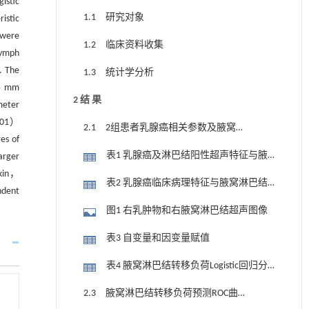
istic
1.1 研究对象
istic
 were
1.2 临床资料收集
lymph
 The
1.3 统计学分析
<5 mm
2 结 果
meter
.01）
2.1 2组患者乳腺癌相关参数及腋窝淋
es of
巴结超声特征
表1 乳腺癌及淋巴结阳性超声特征与腋
arger
skin，
窝淋巴结转移负荷的关系
表2 乳腺癌临床病理特征与腋窝淋巴结
ndent
转移负荷的关系
图1 右乳肿物和右腋窝淋巴结超声图像
表3 自变量和因变量赋值
表4 腋窝淋巴结转移负荷Logistic回归分
析
2.3 腋窝淋巴结转移负荷预测ROC曲线