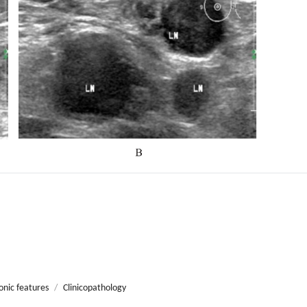
onic features
/
Clinicopathology