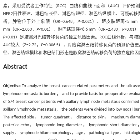
素，采用受试者工作特征（ROC）曲线和曲线下面积（AUC）评价预
HER2阳性表达、淋巴结长径、淋巴结短径、淋巴结纵横比、可疑转
析，肿物位于外上象限（OR=0.648，
P
=0.021）、距皮肤距离<5 mm（
mm（OR=2.050，
P
<0.01）、淋巴结短径≥8.6 mm（OR=2.430，
P
<0.01
P
<0.01）是腋窝淋巴结转移负荷的独立危险因素。ROC曲线分析，
AUC较大（Z=2.72，
P
=0.006 5），对腋窝淋巴结转移负荷的预测价值
径、淋巴结纵横比和淋巴结门形态是腋窝淋巴结转移负荷的独立危险因
Abstract
Objective
To analyze the breast cancer-related parameters and the ultrasonic
lymphnode metastatic burden， and to provide basis for preoperative evaluat
of 574 breast cancer patients with axillary lymph node metastasis confirmed
axillary lymphnode metastasis， the patients were divided into low noda
The affected side， tumor quadrant， distance to skin， maximum diam
posterior echo， lymphnode long diameter， lymphnode short diameter， 
supply， lymphnode hilum morphology， age， pathological type， histologi