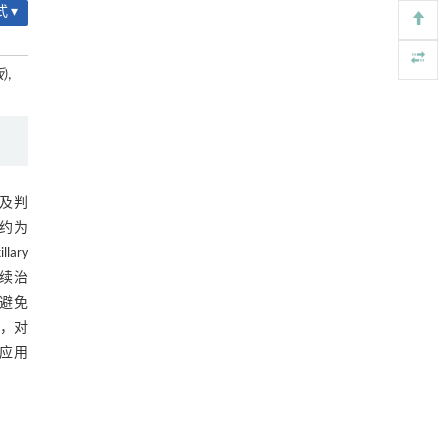
 ▾
chains: A heat transport perspective
Frontiers of Physics
. 2027, Vol.22(1): 011301-
016202
)
,
https://doi.org/10.15302/frontphys.2027.015201
235,238
Evaluation of
U fission product yields
[4]
using Bayesian neural networks: Comparison of
baseline and physics-informed models
Frontiers of Physics
. 2027, Vol.22(1): 011301-
及判
016202
率约为
https://doi.org/10.15302/frontphys.2027.016202
ary
Flexible optically transparent ultra-wideband
[5]
后续治
millimeter-wave metasurface with infrared
避免
stealth and polarization insensitivity
，对
Frontiers of Physics
. 2027, Vol.22(1): 011301-
应用
016202
https://doi.org/10.15302/frontphys.2027.014201