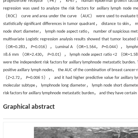
progesterone receptor （PR）， Ki-67， human epidermal growth factor
regression was used to analyze the risk factors for axillary lymph node m
（ROC） curve and area under the curve （AUC） were used to evaluate th
statistically significant differences in tumor quadrant， distance to sk
node short diameter， lymph node aspect ratio， number of suspicious m
multivariate Logistic regression analysis results showed that tumor loc
（OR=0.283，
P
=0.016）， Luminal A （OR=1.564，
P
=0.044）， lymphn
≥8.6 mm （OR=2.430，
P
<0.01）， lymph node aspect ratio <2 （OR=1.
were the independent risk factors for axillary lymphnode metastatic burden. 
positive axillary lymph nodes， the AUC of the combination of breast cancer-r
（Z=2.72，
P
=0.006 5）， and it had higher predictive value for axillary 
molecular subtype， lymphnode long diameter， lymph node short diameter
risk factors for axillary lymphnode metastatic burden， and they have certain 
Graphical abstract