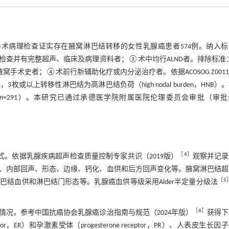
科经手术病理检查证实存在腋窝淋巴结转移的女性乳腺癌患者574例。纳入
声检查并有完整超声、临床及病理资料者；③术中均行ALND者。排除标
术史者；④术前行新辅助化疗或内分泌治疗者。依据ACOSOG Z001
B），3枚或以上转移性淋巴结为高淋巴结负荷（high nodal burden，HNB）
n
=291）。本研究已通过承德医学院附属医院伦理委员会审批（审批
［
4
］
选用乳腺模式。依据乳腺疾病超声检查质量控制专家共识（2019版）
观察并记录
、内部回声、形态、边缘、钙化、血供和后方回声变化等。腋窝淋巴结超
［
5
结血供和淋巴结门形态等。乳腺癌血供等级采用Alder半定量分级法
［
6
］
况，参考中国抗癌协会乳腺癌诊治指南与规范（2024年版）
获得下
，ER）和孕激素受体（progesterone receptor，PR）、人表皮生长因