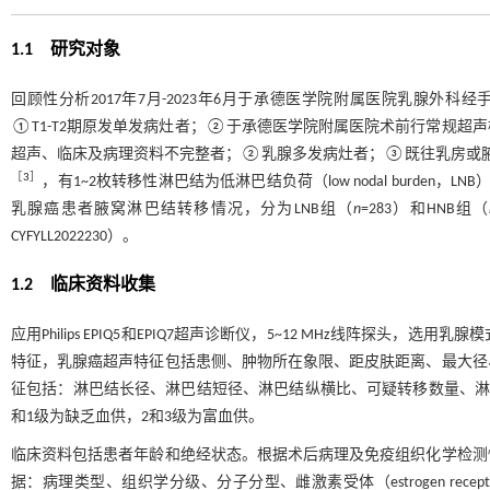
1.1 研究对象
回顾性分析2017年7月-2023年6月于承德医学院附属医院乳腺外
①T1-T2期原发单发病灶者；②于承德医学院附属医院术前行常规超
超声、临床及病理资料不完整者；②乳腺多发病灶者；③既往乳房或腋窝手
［
3
］
，有1~2枚转移性淋巴结为低淋巴结负荷（low nodal burden，LN
乳腺癌患者腋窝淋巴结转移情况，分为LNB组（
n
=283）和HNB组（
CYFYLL2022230）。
1.2 临床资料收集
应用Philips EPIQ5和EPIQ7超声诊断仪，5~12 MHz线阵探头，
特征，乳腺癌超声特征包括患侧、肿物所在象限、距皮肤距离、最大径
征包括：淋巴结长径、淋巴结短径、淋巴结纵横比、可疑转移数量、淋巴
和1级为缺乏血供，2和3级为富血供。
临床资料包括患者年龄和绝经状态。根据术后病理及免疫组织化学检测情
据：病理类型、组织学分级、分子分型、雌激素受体（estrogen receptor