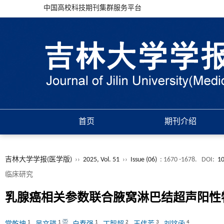
中国高校科技期刊集群服务平台
首页
期刊介绍
吉林大学学报(医学版)
››
2025, Vol. 51
››
Issue (06)
: 1670 -1678.
DOI:
10
临床研究
乳腺癌相关参数联合腋窝淋巴结超声阳性
1
1
1
2
3
4