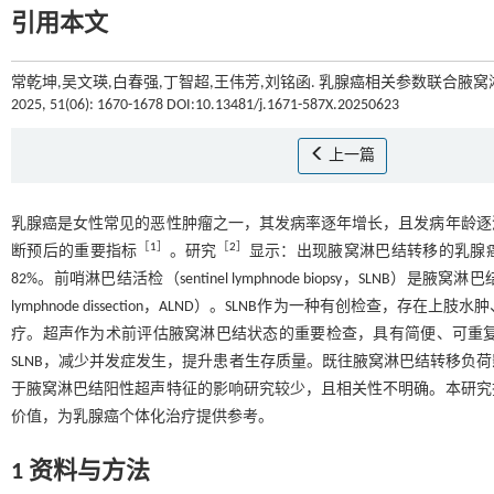
引用本文
常乾坤,吴文瑛,白春强,丁智超,王伟芳,刘铭函. 乳腺癌相关参数联合腋
2025, 51(06): 1670-1678 DOI:10.13481/j.1671-587X.20250623
上一篇
乳腺癌是女性常见的恶性肿瘤之一，其发病率逐年增长，且发病年龄逐
［
1
］
［
2
］
断预后的重要指标
。研究
显示：出现腋窝淋巴结转移的乳腺癌
82%。前哨淋巴结活检（sentinel lymphnode biopsy，SLNB
lymphnode dissection，ALND）。SLNB作为一种有创检查
疗。超声作为术前评估腋窝淋巴结状态的重要检查，具有简便、可重
SLNB，减少并发症发生，提升患者生存质量。既往腋窝淋巴结转移负
于腋窝淋巴结阳性超声特征的影响研究较少，且相关性不明确。本研究
价值，为乳腺癌个体化治疗提供参考。
1 资料与方法