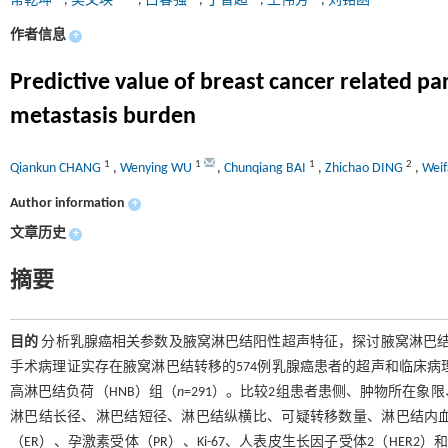
常乾坤
,
吴文瑛
,
白春强
,
丁智超
,
王伟芳
,
刘铭函
作者信息
+
Predictive value of breast cancer related 
metastasis burden
1
1
1
2
Qiankun CHANG
,
Wenying WU
,
Chunqiang BAI
,
Zhichao DING
,
Wei
Author information
+
文章历史
+
摘要
目的
分析乳腺癌相关参数及腋窝淋巴结阳性超声特征，探讨腋窝淋巴
手术病理证实存在腋窝淋巴结转移的574例乳腺癌患者的超声和临床病
高淋巴结负荷（HNB）组（
n
=291）。比较2组患者患侧、肿物所在
淋巴结长径、淋巴结短径、淋巴结纵横比、可疑转移数量、淋巴结内
（ER）、孕激素受体（PR）、Ki-67、人表皮生长因子受体2（HER2）