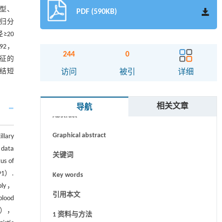
型、
PDF (590KB)
c回归分
≥20
92，
244
0
特征的
结短
访问
被引
详细
摘要
相关文章
导航
Abstract
Graphical abstract
llary
 data
关键词
us of
91）.
Key words
pply，
引用本文
blood
（ER），
1 资料与方法