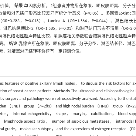
测价值。
结果
单因素分析，2组患者肿物所在象限、距皮肤距离、分子分
移数量和淋巴结门形态比较差异有统计学意义（
P
<0.05）。多因素Logisti
OR=0.283，
P
=0.016）、Luminal A（OR=1.564，
P
=0.044）、淋巴结长径
）、淋巴结纵横比<2（OR=1.585，
P
<0.01）和淋巴结门形态不清晰（OR=2.0
与腋窝淋巴结阳性超声特征比较，乳腺癌相关参数联合腋窝淋巴结阳性超声
更高。
结论
乳腺癌所在象限、距皮肤距离、分子分型、淋巴结长径、淋巴
素，对腋窝淋巴结转移负荷有一定预测价值。
 features of positive axillary lymph nodes， to discuss the risk factors for axi
ion of breast cancer patients.
Methods
The ultrasonic and clinicopathological
 by surgery and pathology were retrospectively analyzed. According to the stat
l burden （LNB） group （
n
=283） and high nodal burden （HNB） group （
n
=2
eter， internal echogenicity， shape， margin， calcification， blood su
lymphnode aspect ratio， number of suspicious metastases， intranodal 
cal grade， molecular subtype， and the expressions of estrogen receptor 