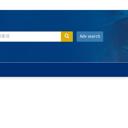
Adv search