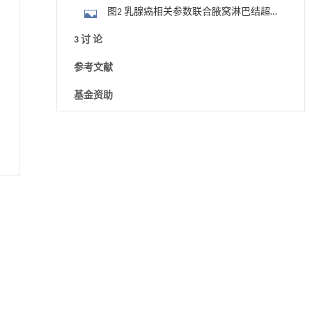
和AUC值
图2 乳腺癌相关参数联合腋窝淋巴结超
声阳性特征与腋窝淋巴结超声阳性特征的
3 讨 论
ROC曲线
参考文献
基金资助
RIGHTS & PERMISSIONS
润滑接触副动态油膜厚度超声高分辨率测量中
[1]
的弹流与声学耦合方法
Engineering
. 2026, Vol.58(3): 1-303
https://doi.org/10.1016/j.eng.2026.01.014
A novel detection method based on a self-
[2]
supervised framework integrating multi-scale
spatial relationships for tomato leaf disease
ENGINEERING Agriculture
. 2027, Vol.14(2): 27718-
27728
https://doi.org/10.15302/J-FASE-2027728
Quantum critical excitations in Ising-like spin
[3]