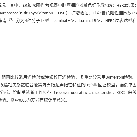
）、Ki-67及P53表达情况。其中，ER和PR阳性为视野中肿瘤细胞核着色细胞数≥1%；HER2结
in situ hybridization， FISH） 扩增验证；Ki-67着色阳性细胞数<1
［
7
］
指南
分为4种分子亚型：Luminal A型、Luminal B型、HER2过表达型
2
2
，组间比较采用
χ
检验或连续校正
χ
检验，多重比较采用Bonferroni检验
相关参数联合腋窝淋巴结超声阳性特征的Logistic回归模型，筛选单
者工作特征（receiver operating characteristic，ROC）曲
ng检验。以
P
<0.05为差异有统计学意义。