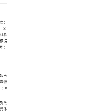
标准：
准：①
1试验
。根据
号：
超声
声特
］
：0
列数
子受体