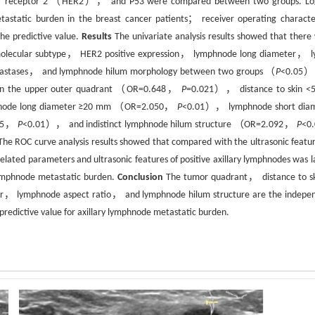
 receptor 2 （HER2）， and P53 were compared between two groups. Log
etastatic burden in the breast cancer patients； receiver operating character
e predictive value.
Results
The univariate analysis results showed that there
in， molecular subtype， HER2 positive expression， lymphnode long diameter， 
etastases， and lymphnode hilum morphology between two groups （
P
<0.05）.
ated in the upper outer quadrant （OR=0.648，
P
=0.021）， distance to skin 
ode long diameter ≥20 mm （OR=2.050，
P
<0.01）， lymphnode short dia
585，
P
<0.01）， and indistinct lymphnode hilum structure （OR=2.092，
P
<0
The ROC curve analysis results showed that compared with the ultrasonic featur
elated parameters and ultrasonic features of positive axillary lymphnodes was l
lymphnode metastatic burden.
Conclusion
The tumor quadrant， distance to 
， lymphnode aspect ratio， and lymphnode hilum structure are the indepe
predictive value for axillary lymphnode metastatic burden.