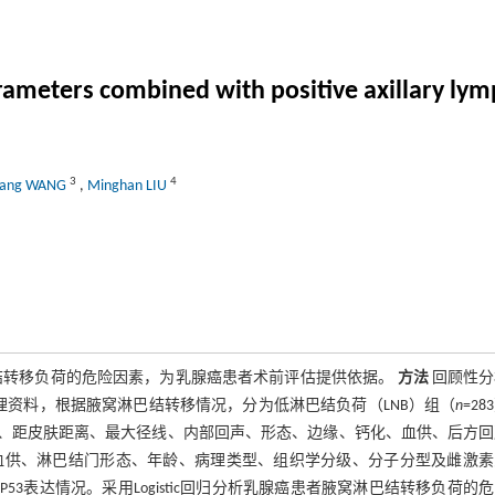
parameters combined with positive axillary l
3
4
fang WANG
,
Minghan LIU
结转移负荷的危险因素，为乳腺癌患者术前评估提供依据。
方法
回顾性分
理资料，根据腋窝淋巴结转移情况，分为低淋巴结负荷（LNB）组（
n
=28
象限、距皮肤距离、最大径线、内部回声、形态、边缘、钙化、血供、后方
血供、淋巴结门形态、年龄、病理类型、组织学分级、分子分型及雌激素
和P53表达情况。采用Logistic回归分析乳腺癌患者腋窝淋巴结转移负荷的