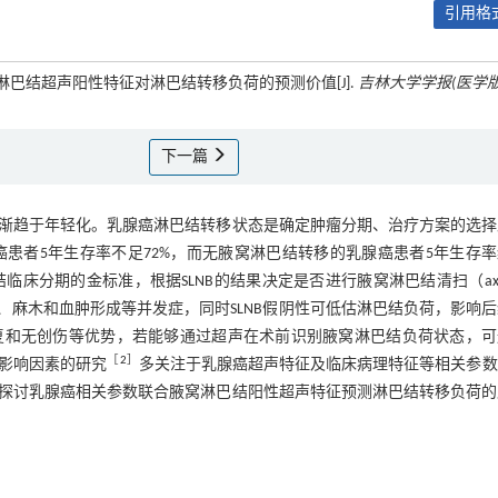
引用格式
窝淋巴结超声阳性特征对淋巴结转移负荷的预测价值[J].
吉林大学学报(医学版
下一篇
渐趋于年轻化。乳腺癌淋巴结转移状态是确定肿瘤分期、治疗方案的选择
患者5年生存率不足72%，而无腋窝淋巴结转移的乳腺癌患者5年生存
）是腋窝淋巴结临床分期的金标准，根据SLNB的结果决定是否进行腋窝淋巴结清扫（axill
，存在上肢水肿、麻木和血肿形成等并发症，同时SLNB假阴性可低估淋巴结负荷，影响
复和无创伤等优势，若能够通过超声在术前识别腋窝淋巴结负荷状态，可
［
2
］
荷影响因素的研究
多关注于乳腺癌超声特征及临床病理特征等相关参数
探讨乳腺癌相关参数联合腋窝淋巴结阳性超声特征预测淋巴结转移负荷的