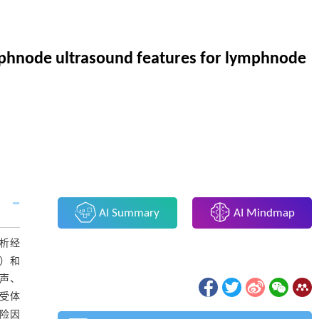
ymphnode ultrasound features for lymphnode
AI Summary
AI Mindmap
析经
3）和
回声、
受体
危险因