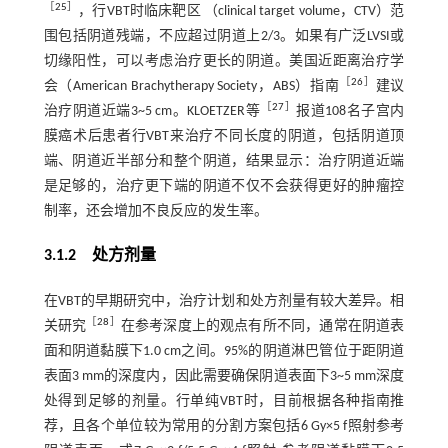
［
25
］
，行VBT时临床靶区 （clinical target volume，CTV）范
围包括阴道残端，不应超过阴道上2/3。如果有广泛LVSI或
切缘阳性，可以考虑治疗更长的阴道。美国近距离治疗学
［
26
］
会（American Brachytherapy Society，ABS）指南
建议
［
27
］
治疗阴道近端3~5 cm。KLOETZER等
报道108名子宫内
膜癌术后患者行VBT来治疗不同长度的阴道，包括阴道顶
端、阴道近半部分和整个阴道，结果显示：治疗阴道近端
是足够的，治疗更下端的阴道不仅不会获得更好的肿瘤控
制率，还会增加不良反应的发生率。
3.1.2 处方剂量
在VBT的早期研究中，治疗计划和处方剂量有较大差异。相
［
28
］
关研究
在参考深度上的观点有所不同，通常在阴道表
面和阴道黏膜下1.0 cm之间。95%的阴道淋巴管位于距阴道
表面3 mm的深度内，因此需要确保阴道表面下3~5 mm深度
处得到足够的剂量。行单纯VBT时，目前根据各种指南推
荐，且各个单位较为常用的分割方案包括6 Gy×5 f照射参考