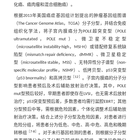
化癌、癌肉瘤和混合细胞癌）。
根据2013年美国癌症基因组计划提出的肿瘤基因组图谱
（The Cancer Genome Atlas，TCGA）分子分型，并结合免疫
组织化学法，将子宫内膜癌分为POLE超突变型（POLE
ultramutated，POLE mut）、微卫星不稳定型
（microsatellite instability-high，MSI-H）或错配修复系统缺
陷型（mismatch repair deficiency， dMMR）、微 卫 星 稳 定
型（microsatellite stable，MSS）、无特异性分子谱型（non-
specific molecular profile，NSMP）、低拷贝型、p53突变型
［
12
］
（p53 bnormality）和高拷贝型
。子宫内膜癌的分子分
型影响患者预后及术后辅助放射治疗决策。其中，POLE
mut型预后较好，早期患者即使存在LVSI，也无需术后放射
治疗；p53突变型预后差，多数患者均需行盆腔EBRT；其他
分型预后中等，需根据危险因素，个体化调整术后辅助放
射治疗决策。结合上述分子分型及危险因素，对患者进行
危险分组，将患者分为低危、中危、高-中危、高危和晚期
［
7
-
8
］
转移组
。对于未行基因检测的患者，则根据分子分型