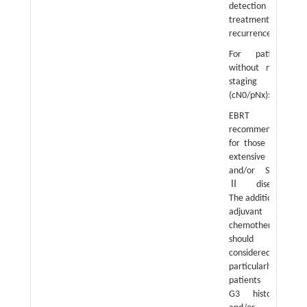
detection and
treatment of
recurrence.
For patients
without nodal
staging
(cN0/pNx):
EBRT is
recommended
for those with
extensive LVSI
and/or Stage
Ⅱ disease.
The addition of
adjuvant
chemotherapy
should be
considered,
particularly for
patients with
G3 histology