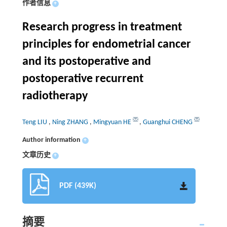
作者信息
+
Research progress in treatment
principles for endometrial cancer
and its postoperative and
postoperative recurrent
radiotherapy
Teng LIU
,
Ning ZHANG
,
Mingyuan HE
,
Guanghui CHENG
Author information
+
文章历史
+
PDF (439K)
摘要