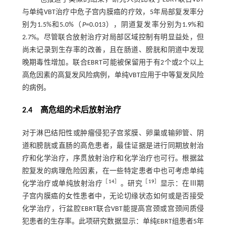
与单纯VBT治疗中危子宫内膜癌的疗效，5年局部复发率分
别为1.5%和5.0%（
P
=0.013），阴道复发率分别为1.9%和
2.7%。尽管联合放射治疗对局部区域控制有明显益处，但
尚未记录到生存率的改善，且在肠道、膀胱和阴道中发现
晚期毒性增加。联合EBRT可能被保留用于有2个或2个以上
高危因素的高复发风险病例，单纯VBT应用于中等复发风险
的病例。
2.4 高危组的术后放射治疗
对于淋巴结阳性或肿瘤侵犯子宫浆膜、卵巢或输卵管、阴
道和膀胱或直肠的高危患者，最佳证据是进行同期放射治
疗和化学治疗，序贯放射治疗和化学治疗也可行。根据盆
腔复发的病理危险因素，在一些特定患者中也可考虑单纯
［
14
］
［
19
］
化学治疗或单纯放射治疗
。研究
显示：在Ⅲ期
子宫内膜癌的女性患者中，无论切缘状态如何或是否接受
化学治疗，行盆腔EBRT联合VBT能提高宫颈或宫颈间质侵
犯患者的生存率。此项研究数据显示：单纯EBRT组患者5年