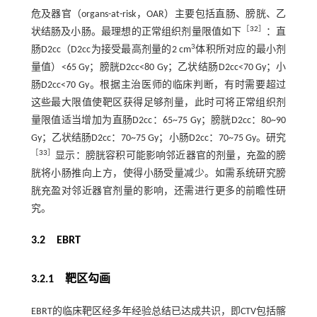
危及器官（organs-at-risk，OAR）主要包括直肠、膀胱、乙
［
32
］
状结肠及小肠。最理想的正常组织剂量限值如下
：直
3
肠D2cc（D2cc为接受最高剂量的2 cm
体积所对应的最小剂
量值）<65 Gy；膀胱D2cc<80 Gy；乙状结肠D2cc<70 Gy；小
肠D2cc<70 Gy。根据主治医师的临床判断，有时需要超过
这些最大限值使靶区获得足够剂量，此时可将正常组织剂
量限值适当增加为直肠D2cc：65~75 Gy；膀胱D2cc：80~90
Gy；乙状结肠D2cc：70~75 Gy；小肠D2cc：70~75 Gy。研究
［
33
］
显示：膀胱容积可能影响邻近器官的剂量，充盈的膀
胱将小肠推向上方，使得小肠受量减少。如需系统研究膀
胱充盈对邻近器官剂量的影响，还需进行更多的前瞻性研
究。
3.2 EBRT
3.2.1 靶区勾画
EBRT的临床靶区经多年经验总结已达成共识，即CTV包括髂