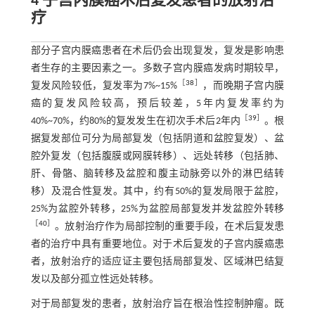
4 子宫内膜癌术后复发患者的放射治
疗
部分子宫内膜癌患者在术后仍会出现复发，复发是影响患
者生存的主要因素之一。多数子宫内膜癌发病时期较早，
［
38
］
复发风险较低，复发率为7%~15%
，而晚期子宫内膜
癌的复发风险较高，预后较差，5年内复发率约为
［
39
］
40%~70%，约80%的复发发生在初次手术后2年内
。根
据复发部位可分为局部复发（包括阴道和盆腔复发）、盆
腔外复发（包括腹膜或网膜转移）、远处转移（包括肺、
肝、骨骼、脑转移及盆腔和腹主动脉旁以外的淋巴结转
移）及混合性复发。其中，约有50%的复发局限于盆腔，
25%为盆腔外转移，25%为盆腔局部复发并发盆腔外转移
［
40
］
。放射治疗作为局部控制的重要手段，在术后复发患
者的治疗中具有重要地位。对于术后复发的子宫内膜癌患
者，放射治疗的适应证主要包括局部复发、区域淋巴结复
发以及部分孤立性远处转移。
对于局部复发的患者，放射治疗旨在根治性控制肿瘤。既