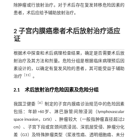
除肿瘤或行放射治疗。对于术后存在复发转移危险因素的
患者，术后应给予辅助放射治疗。
2 子宫内膜癌患者术后放射治疗适应
证
根据术中探查和术后病理检查结果，确定是否需要术后放
射治疗及其方法和剂量。危险分组是根据临床病理预后因
素设计的，以确定有复发风险的患者，其可能受益于辅助
［
11
］
治疗
。
2.1 术后放射治疗危险因素及危险分组
［
6
］
我国卫健委
制定的子宫内膜癌诊治规范中的危险因素
包括：年龄>60岁、淋巴脉管间隙浸润（lymphovascular
space invasion，LVSI）、肿瘤较大（一般指肿瘤直径超过2
cm）、子宫下段或宫颈间质浸润、深肌层受侵、肿瘤分化
差（G3）及特殊肿瘤类型（浆液性癌、透明细胞癌、未分