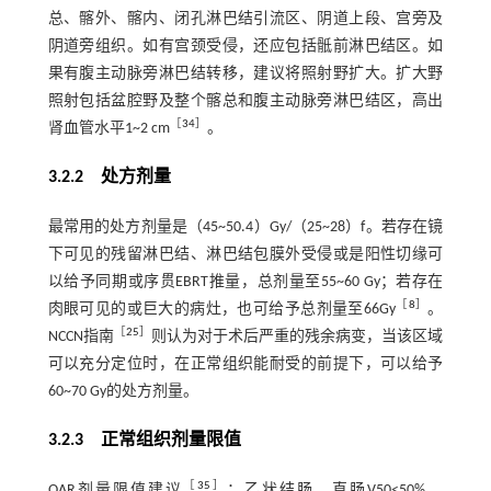
总、髂外、髂内、闭孔淋巴结引流区、阴道上段、宫旁及
阴道旁组织。如有宫颈受侵，还应包括骶前淋巴结区。如
果有腹主动脉旁淋巴结转移，建议将照射野扩大。扩大野
照射包括盆腔野及整个髂总和腹主动脉旁淋巴结区，高出
［
34
］
肾血管水平1~2 cm
。
3.2.2 处方剂量
最常用的处方剂量是（45~50.4）Gy/（25~28）f。若存在镜
下可见的残留淋巴结、淋巴结包膜外受侵或是阳性切缘可
以给予同期或序贯EBRT推量，总剂量至55~60 Gy；若存在
［
8
］
肉眼可见的或巨大的病灶，也可给予总剂量至66Gy
。
［
25
］
NCCN指南
则认为对于术后严重的残余病变，当该区域
可以充分定位时，在正常组织能耐受的前提下，可以给予
60~70 Gy的处方剂量。
3.2.3 正常组织剂量限值
［
35
］
OAR剂量限值建议
：乙状结肠、直肠V50<50%，