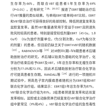
生存率为66%，而联合VBT组患者5年生存率为69%
［
18
，
20
-
21
］
（
P
<0.01）。还有研究
报道了EBRT辅助治疗后
行VBT推量的类似结果。与单纯EBRT或单纯VBT比较，EBRT
和VBT联合治疗可获得良好的局部控制，降低阴道复发率及
盆腔复发率。虽然VBT推量通常用于受益于EBRT且阴道失
败风险较高的患者，特别是接受较低剂量EBRT（45 Gy，1.8
Gy/f）（Gy为放疗剂量单位，f为分割次数，Gy/f为每分次
的剂量）的患者，但目前仍缺乏关于EBRT±VBT的随机数据
［
22
］
［
23
］
。RABINOVICH等
对38例ⅢC期~ⅣB期患者术后辅
助放射治疗的研究，术后辅以铂类为基础的化学治疗，化
学治疗结束后给予EBRT及VBT，5年总生存率和无瘤生存率
分别为77.0%和72.5%，因此术后辅助放射治疗联合化学治
［
24
］
疗可提高患者生存期。RANDALL等
进行的一项随机Ⅲ
期试验中，将高危子宫内膜癌患者随机分为EBRT组和VBT
联合化学治疗组，结果显示：EBRT组5年总生存率为87%，
VBT联合化学治疗组为85%，2组患者阴道复发率和远处复
发率相似，盆腔或主动脉旁淋巴结复发在VBT联合化学治疗
组中更常见（9%和4%）。VBT联合化学治疗组的急性毒性