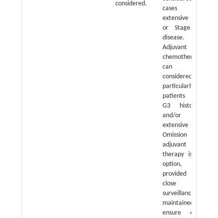
considered.
cases with
extensive LVSI
or Stage Ⅱ
disease.
Adjuvant
chemotherapy
can be
considered,
particularly for
patients with
G3 histology
and/or
extensive LVSI.
Omission of
adjuvant
therapy is an
option,
provided that
close
surveillance is
maintained to
ensure early