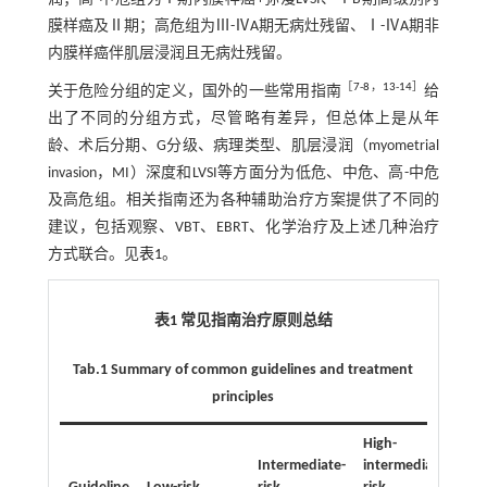
膜样癌及Ⅱ期；高危组为Ⅲ-ⅣA期无病灶残留、Ⅰ-ⅣA期非
内膜样癌伴肌层浸润且无病灶残留。
［
7
-
8
，
13
-
14
］
关于危险分组的定义，国外的一些常用指南
给
出了不同的分组方式，尽管略有差异，但总体上是从年
龄、术后分期、G分级、病理类型、肌层浸润（myometrial
invasion，MI）深度和LVSI等方面分为低危、中危、高-中危
及高危组。相关指南还为各种辅助治疗方案提供了不同的
建议，包括观察、VBT、EBRT、化学治疗及上述几种治疗
方式联合。见
表1
。
表1 常见指南治疗原则总结
Tab.1 Summary of common guidelines and treatment
principles
High-
Intermediate-
intermediate