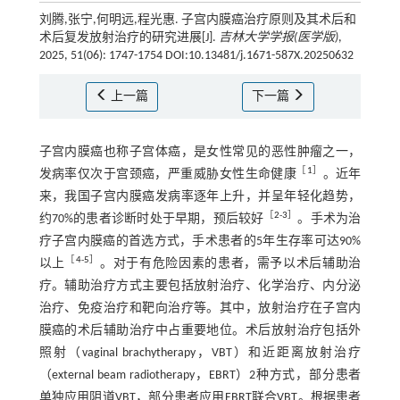
刘腾,张宁,何明远,程光惠. 子宫内膜癌治疗原则及其术后和
术后复发放射治疗的研究进展[J].
吉林大学学报(医学版)
,
2025, 51(06): 1747-1754 DOI:10.13481/j.1671-587X.20250632
上一篇
下一篇
子宫内膜癌也称子宫体癌，是女性常见的恶性肿瘤之一，
［
1
］
发病率仅次于宫颈癌，严重威胁女性生命健康
。近年
来，我国子宫内膜癌发病率逐年上升，并呈年轻化趋势，
［
2
-
3
］
约70%的患者诊断时处于早期，预后较好
。手术为治
疗子宫内膜癌的首选方式，手术患者的5年生存率可达90%
［
4
-
5
］
以上
。对于有危险因素的患者，需予以术后辅助治
疗。辅助治疗方式主要包括放射治疗、化学治疗、内分泌
治疗、免疫治疗和靶向治疗等。其中，放射治疗在子宫内
膜癌的术后辅助治疗中占重要地位。术后放射治疗包括外
照射（vaginal brachytherapy，VBT）和近距离放射治疗
（external beam radiotherapy，EBRT）2种方式，部分患者
单独应用阴道VBT，部分患者应用EBRT联合VBT。根据患者