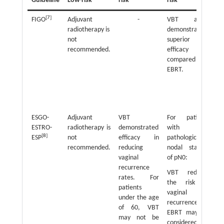
Guideline
Low-risk
risk
risk
Hi
[
7
]
FIGO
Adjuvant
-
VBT alone
radiotherapy is
demonstrated
r
not
superior
th
recommended.
efficacy
S
compared to
t
EBRT.
c
E
re
su
ESGO-
Adjuvant
VBT
For patients
Co
ESTRO-
radiotherapy is
demonstrated
with
ch
[
8
]
ESP
not
efficacy in
pathological
o
recommended.
reducing
nodal staging
ch
vaginal
of pN0:
i
recurrence
C
VBT reduces
rates. For
al
the risk of
patients
c
vaginal
under the age
al
recurrence.
of 60, VBT
tr
EBRT may be
may not be
st
considered in