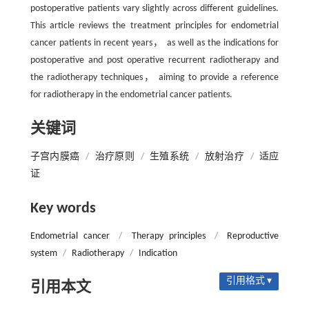
postoperative patients vary slightly across different guidelines.
This article reviews the treatment principles for endometrial
cancer patients in recent years， as well as the indications for
postoperative and post operative recurrent radiotherapy and
the radiotherapy techniques， aiming to provide a reference
for radiotherapy in the endometrial cancer patients.
关键词
子宫内膜癌
/
治疗原则
/
生殖系统
/
放射治疗
/
适应
证
Key words
Endometrial cancer
/
Therapy principles
/
Reproductive
system
/
Radiotherapy
/
Indication
引用格式 ▾
引用本文