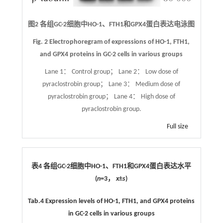
图2 各组GC-2细胞中HO-1、FTH1和GPX4蛋白表达电泳图
Fig. 2 Electrophoregram of expressions of HO-1, FTH1,
and GPX4 proteins in GC-2 cells in various groups
Lane 1： Control group； Lane 2： Low dose of
pyraclostrobin group； Lane 3： Medium dose of
pyraclostrobin group； Lane 4： High dose of
pyraclostrobin group.
Full size
表4 各组GC-2细胞中HO-1、FTH1和GPX4蛋白表达水平
(
n
=3，
x
±
s
)
Tab.4
Expression levels of HO-1, FTH1, and GPX4 proteins
in GC-2 cells in various groups