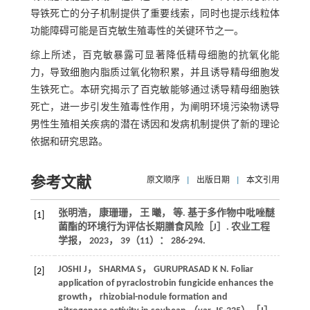
导铁死亡的分子机制提供了重要线索，同时也提示线粒体
功能障碍可能是百克敏生殖毒性的关键环节之一。
综上所述，百克敏暴露可显著降低精母细胞的抗氧化能
力，导致细胞内脂质过氧化物积累，并且诱导精母细胞发
生铁死亡。本研究揭示了百克敏能够通过诱导精母细胞铁
死亡，进一步引发生殖毒性作用，为阐明环境污染物诱导
男性生殖相关疾病的潜在诱因和发病机制提供了新的理论
依据和研究思路。
参考文献
原文顺序
|
出版日期
|
本文引用
张明浩， 康珊珊， 王 曦，
等
. 基于多作物中吡唑醚
[1]
菌酯的环境行为评估长期膳食风险［J］.
农业工程
学报
，
2023
，
39
（11）： 286-294.
JOSHI
J
，
SHARMA
S
，
GURUPRASAD
K N
. Foliar
[2]
application of pyraclostrobin fungicide enhances the
growth， rhizobial-nodule formation and