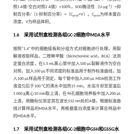
-1
照1 A值-空白对照2 A值）×100%，SOD酶活性（U·µg
）=抑
制百分率/（1-抑制百分率）×（C
×V）。C
为样本蛋白
prot
prot
浓度，V为样品体积。
1.6 采用试剂盒检测各组GC-2细胞中MDA水平
按照“1.4”中的细胞接板和分组方式对细胞进行处理。用裂
解液收取样品，二喹啉甲酸（bicinchoninic acid，BCA）法测
定蛋白浓度，在1.5 mL离心管中加入100 µL裂解液作为空白
对照，加入100 µL不同浓度的标准品用于制作标准曲线，加
入100 µL样品用于测定，每个管中加入200 µL MDA检测工作
液混匀后于100 ℃的沸水中加热15 min，水浴冷却至室温后
1 000 g离心10 min取上清，在96孔细胞培养板中加入200 µL
上清，用酶标仪测定其在波长532 nm处的A值，根据标准曲
线计算样品的MDA水平，再根据蛋白浓度来计算总样品中
的MDA水平。
1.7 采用试剂盒检测各组GC-2细胞中GSH和GSSG水