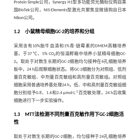
Protein Simple公司，Synergy H1型多功能荧光酶标仪购自美
国BioTek公司，NIS-Elements型激光共聚焦显微镜购自日本
Nikon公司。
1.2 小鼠精母细胞GC-2的培养和分组
采用含有10%胎牛血清和1%青-链霉素的DMEM高糖培养
基，于37 ℃、5% CO
的恒温孵箱中培养小鼠精母细胞GC-
2
2。取处于对数生长期的GC-2细胞均匀接种在6孔细胞培养
板中，24 h后观察细胞状态。将GC-2细胞分为对照组、低剂
量百克敏组、中剂量百克敏组和高剂量百克敏组。对照组
细胞采用普通培养基处理24 h，低、中和高剂量百克敏组细
-1
胞分别给予0.8、1.6和2.4 µmol·L
百克敏处理，24 h后收集
细胞进行下一步实验操作。
1.3 MTT法检测不同剂量百克敏作用下GC-2细胞活
性
取处于对数生长期的GC-2细胞，均匀接种于24孔细胞培养