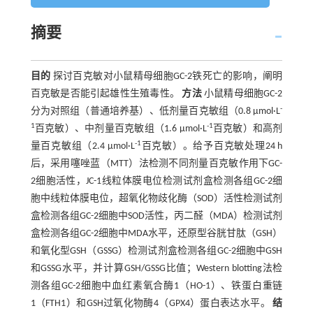
摘要
目的
探讨百克敏对小鼠精母细胞GC-2铁死亡的影响，阐明
百克敏是否能引起雄性生殖毒性。
方法
小鼠精母细胞GC-2
-
分为对照组（普通培养基）、低剂量百克敏组（0.8 µmol·L
1
-1
百克敏）、中剂量百克敏组（1.6 µmol·L
百克敏）和高剂
-1
量百克敏组（2.4 µmol·L
百克敏）。给予百克敏处理24 h
后，采用噻唑蓝（MTT）法检测不同剂量百克敏作用下GC-
2细胞活性，JC-1线粒体膜电位检测试剂盒检测各组GC-2细
胞中线粒体膜电位，超氧化物歧化酶（SOD）活性检测试剂
盒检测各组GC-2细胞中SOD活性，丙二醛（MDA）检测试剂
盒检测各组GC-2细胞中MDA水平，还原型谷胱甘肽（GSH）
和氧化型GSH（GSSG）检测试剂盒检测各组GC-2细胞中GSH
和GSSG水平，并计算GSH/GSSG比值；Western blotting法检
测各组GC-2细胞中血红素氧合酶1（HO-1）、铁蛋白重链
1（FTH1）和GSH过氧化物酶4（GPX4）蛋白表达水平。
结