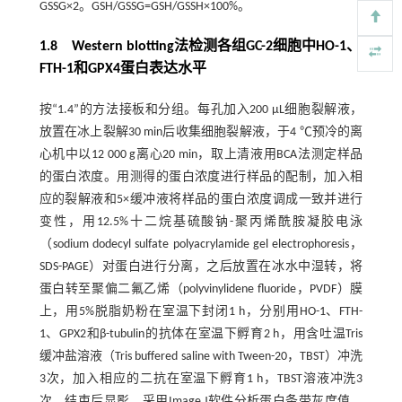
GSSG×2。GSH/GSSG=GSH/GSSH×100%。
1.8 Western blotting法检测各组GC-2细胞中HO-1、
FTH-1和GPX4蛋白表达水平
按“1.4”的方法接板和分组。每孔加入200 µL细胞裂解液，
放置在冰上裂解30 min后收集细胞裂解液，于4 ℃预冷的离
心机中以12 000 g离心20 min，取上清液用BCA法测定样品
的蛋白浓度。用测得的蛋白浓度进行样品的配制，加入相
应的裂解液和5×缓冲液将样品的蛋白浓度调成一致并进行
变性，用12.5%十二烷基硫酸钠-聚丙烯酰胺凝胶电泳
（sodium dodecyl sulfate polyacrylamide gel electrophoresis，
SDS-PAGE）对蛋白进行分离，之后放置在冰水中湿转，将
蛋白转至聚偏二氟乙烯（polyvinylidene fluoride，PVDF）膜
上，用5%脱脂奶粉在室温下封闭1 h，分别用HO-1、FTH-
1、GPX2和β-tubulin的抗体在室温下孵育2 h，用含吐温Tris
缓冲盐溶液（Tris buffered saline with Tween-20，TBST）冲洗
3次，加入相应的二抗在室温下孵育1 h，TBST溶液冲洗3
次，结束后显影。采用Image J软件分析蛋白条带灰度值，