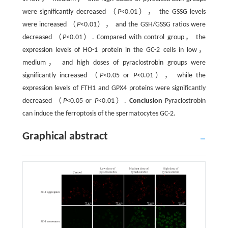
were significantly decreased （
P
<0.01）， the GSSG levels
were increased （
P
<0.01）， and the GSH/GSSG ratios were
decreased （
P
<0.01）. Compared with control group， the
expression levels of HO-1 protein in the GC-2 cells in low，
medium， and high doses of pyraclostrobin groups were
significantly increased （
P
<0.05 or
P
<0.01）， while the
expression levels of FTH1 and GPX4 proteins were significantly
decreased （
P
<0.05 or
P
<0.01）.
Conclusion
Pyraclostrobin
can induce the ferroptosis of the spermatocytes GC-2.
Graphical abstract