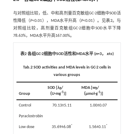
与对照组比较，低、中和高剂量百克敏组GC-2细胞中SOD活
性降低（
P
<0.01），MDA水平升高（
P
<0.01）。见
表2
。与
对照组比较，高剂量百克敏组GC-2细胞中SOD水平下降
78.63%，MDA水平升高167.00%。
表2 各组GC-2细胞中SOD活性和MDA水平 (
n
=3，
x
±
s
)
Tab.2
SOD activities and MDA levels in GC-2 cells in
various groups
SOD [
λ
/
MDA [
w
/
B
B
-1
-1
Group
（U·mg
)]
（μmol·g
)]
Control
70.13±5.11
1.00±0.07
Pyraclostrobin
*
*
Low dose
35.69±6.08
1.56±0.11