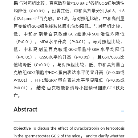
-1
果
与对照组比较，百克敏剂量≥1.0 μg·L
各组GC-2细胞活性
均降低（
P
<0.01），设置其低、中和高剂量分别为0.8、1.6
-1
和2.4 μmol·L
百克敏。JC-1法，与对照组比较，中和高剂量
百克敏组GC-2细胞线粒体膜电位均降低。与对照组比较，
低、中和高剂量百克敏组GC-2细胞中SOD活性均降低
（
P
<0.01），MDA水平升高（
P
<0.01）。与对照组比较，
低、中和高剂量百克敏组GC-2细胞中GSH水平均降低
（
P
<0.01）、GSSG水平均升高（
P
<0.01），且GSH/GSSG比
值均降低（
P
<0.01）。与对照组比较，低、中和高剂量百
克敏组GC-2细胞中HO-1蛋白表达水平明显升高（
P
<0.05或
P
<0.01），FTH1和GPX4蛋白表达水平明显降低（
P
<0.05或
P
<0.01）。
结论
百克敏能够诱导小鼠精母细胞GC-2铁死
亡。
Abstract
Objective
To discuss the effect of pyraclostrobin on ferroptosis
in the spermatocytes GC-2 of the mice， and to clarify whether