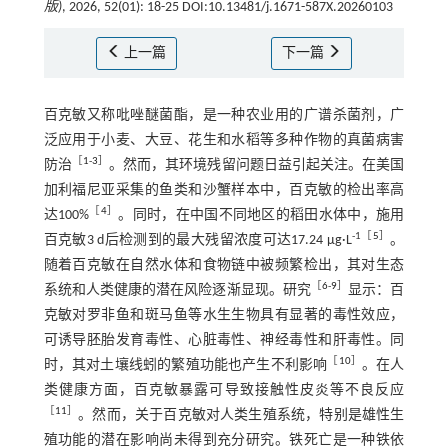
版)
, 2026, 52(01): 18-25 DOI:10.13481/j.1671-587X.20260103
上一篇
下一篇
百克敏又称吡唑醚菌酯，是一种农业用的广谱杀菌剂，广
泛应用于小麦、大豆、花生和水稻等多种作物的真菌病害
［
1
-
3
］
防治
。然而，其环境残留问题日益引起关注。在美国
加利福尼亚采集的鱼类和沙蟹样本中，百克敏的检出率高
［
4
］
达100%
。同时，在中国不同地区的稻田水体中，施用
-1［
5
］
百克敏3 d后检测到的最大残留浓度可达17.24 µg·L
。
随着百克敏在自然水体和食物链中被频繁检出，其对生态
［
6
-
9
］
系统和人类健康的潜在风险逐渐显现。研究
显示：百
克敏对罗非鱼和斑马鱼等水生生物具有显著的毒性效应，
可诱导胚胎发育毒性、心脏毒性、神经毒性和肝毒性。同
［
10
］
时，其对土壤线蚓的繁殖功能也产生不利影响
。在人
类健康方面，百克敏暴露可导致接触性皮炎等不良反应
［
11
］
。然而，关于百克敏对人类生殖系统，特别是雄性生
殖功能的潜在影响尚未得到充分研究。铁死亡是一种铁依