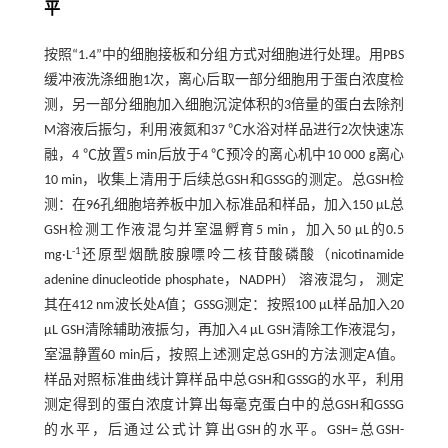
平
按照“1.4”中的细胞接板和分组方式对细胞进行处理。用PBS
缓冲液洗涤细胞1次，离心后取一部分细胞用于蛋白浓度检
测，另一部分细胞加入细胞沉淀体积的3倍量的蛋白去除剂
M溶液后振匀，利用液氮和37 ℃水浴对样品进行2次快速冻
融，4 ℃放置5 min后放于4 ℃预冷的离心机中10 000 g离心
10 min，收集上清用于后续总GSH和GSSG的测定。总GSH检
测：在96孔细胞培养板中加入标准品和样品，加入150 µL总
GSH检测工作液混匀并室温孵育5 min，加入50 µL的0.5
-1
mg·L
还原型烟酰胺腺嘌呤二核苷酸磷酸（nicotinamide
adenine dinucleotide phosphate，NADPH） 溶液混匀， 测定
其在412 nm波长处A值；GSSG测定：按照100 µL样品加入20
µL GSH清除辅助液振匀，再加入4 µL GSH清除工作液混匀，
室温静置60 min后，按照上述测定总GSH的方法测定A值。
样品对照标准曲线计算样品中总GSH和GSSG的水平，利用
测定得到的蛋白浓度计算出每毫克蛋白中的总GSH和GSSG
的水平，后通过公式计算出GSH的水平。GSH=总GSH-