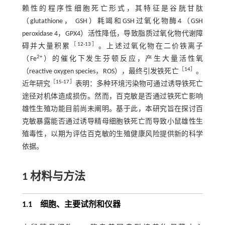
赖性的程序性细胞死亡形式，其特征是谷胱甘肽
（glutathione， GSH）耗竭和GSH过氧化物酶4（GSH
peroxidase 4，GPX4）活性降低，导致脂质过氧化物代谢障
［
12
-
13
］
碍并大量积累
。上述过氧化物在二价铁离子
2+
（Fe
）的催化下发生芬顿反应，产生大量活性氧
［
14
］
（reactive oxygen species，ROS），最终引发铁死亡
。
［
15
-
17
］
近年研究
表明：多种环境污染物可通过诱导铁死亡
途径对机体造成损伤。然而，百克敏是否通过铁死亡影响
雄性生殖功能目前尚未阐明。基于此，本研究旨在探讨百
克敏暴露能否通过诱导精母细胞铁死亡而导致小鼠雄性生
殖毒性，以期为评估百克敏的生殖健康风险提供新的科学
依据。
1 材料与方法
1.1 细胞、主要试剂和仪器