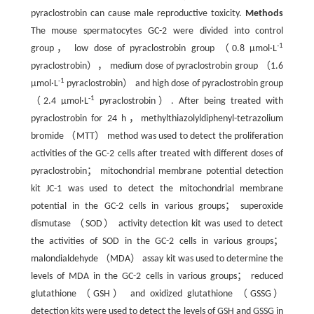
pyraclostrobin can cause male reproductive toxicity.
Methods
The mouse spermatocytes GC-2 were divided into control
-1
group， low dose of pyraclostrobin group （0.8 µmol·L
pyraclostrobin）， medium dose of pyraclostrobin group （1.6
-1
µmol·L
pyraclostrobin） and high dose of pyraclostrobin group
-1
（2.4 µmol·L
pyraclostrobin）. After being treated with
pyraclostrobin for 24 h，methylthiazolyldiphenyl-tetrazolium
bromide （MTT） method was used to detect the proliferation
activities of the GC-2 cells after treated with different doses of
pyraclostrobin； mitochondrial membrane potential detection
kit JC-1 was used to detect the mitochondrial membrane
potential in the GC-2 cells in various groups； superoxide
dismutase （SOD） activity detection kit was used to detect
the activities of SOD in the GC-2 cells in various groups；
malondialdehyde （MDA） assay kit was used to determine the
levels of MDA in the GC-2 cells in various groups； reduced
glutathione （GSH） and oxidized glutathione （GSSG）
detection kits were used to detect the levels of GSH and GSSG in