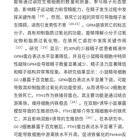
能够通过调控生殖细胞的数量和质量、参与精子形态塑
造、影响精子运动能力和受精能力，在精子发生过程中发
［
19
］
挥关键作用
。然而，铁死亡过程的异常可导致精子发
［
20
-
21
］
生障碍，进而引发男性不育
。GPX4是铁死亡的标志
分子，具有抑制脂质过氧化的功能，能够降解小分子过氧
化物和脂质过氧化物，在铁死亡调控中发挥关键作用
［
22
］
［
23
］
。研究
显示：约30%的少弱精子症患者精液中
GPX4蛋白表达水平显著降低，并且在小鼠精母细胞中特异
性敲除GPX4会导致精子数量显著减少、精子活力显著降低
和精子结构异常等现象。本研究结果显示：小鼠精母细胞
GC-2暴露于百克敏后，GPX4蛋白表达水平显著下调，可能
导致其抑制脂质过氧化的功能受损，从而诱导GC-2细胞发
生铁死亡。FTH1作为铁储存蛋白，其主要功能是通过结合
［
24
］
游离铁，维持细胞内铁稳态
。在双酚F诱导小鼠暴露
模型导致的生殖损伤中，FTH1能够介导生精细胞中的铁死
［
25
］
亡，并且影响双酚F诱导的生殖损伤
。在本研究中，
GC-2细胞暴露于百克敏后，FTH1蛋白表达水平显著下调，
可能导致细胞中游离铁水平升高，促进铁催化的Fenton反