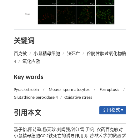
关键词
百克敏
/
小鼠精母细胞
/
铁死亡
/
谷胱甘肽过氧化物酶
4
/
氧化应激
Key words
Pyraclostrobin
/
Mouse spermatocytes
/
Ferroptosis
/
Glutathione peroxidase 4
/
Oxidative stress
引用格式 ▾
引用本文
汤子怡,阳诗盈,杨天珍,刘闻强,钟江雪,尹俐. 农药百克敏对
小鼠精母细胞GC-2铁死亡的诱导作用[J].
吉林大学学报(医学