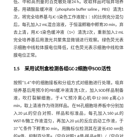
低、中和高剂量的百克敏处理24 h。收取样品时吸弃培养
基，用磷酸盐缓冲液（phosphate buffer saline，PBS）清洗1
次，将完全培养基与JC-1染色工作液按1∶1的比例充分混匀
后，每孔加入2 mL混合溶液，于恒温孵箱中孵育20 min，弃
去上清，用JC-1染色缓冲液（1×）清洗2次，重新加入2 mL
完全培养基后用激光共聚焦显微镜进行观察。绿色荧光表
示细胞中线粒体膜电位降低，红色荧光表示细胞中线粒体
膜电位正常。
1.5 采用试剂盒检测各组GC-2细胞中SOD活性
按照“1.4”中的细胞接板和分组方式对细胞进行处理。吸弃
培养基后用预冷的PBS缓冲液清洗1次，加入SOD样品制备
液，吹打裂解细胞，于4 ℃预冷离心机中12 000 g离心3
min，取上清液作为待测样品。在96孔细胞培养板中分别加
入20 µL的空白对照、样品和标准品，每孔加入160 µL的
WST-8/酶工作液混匀，再加入20 µL的反应启动工作液，于
37 ℃条件下孵育30 min，用酶标仪检测其在波长450 nm处
的A值。抑制百分率=（空白对照1 A值-样品A值）/（空白对