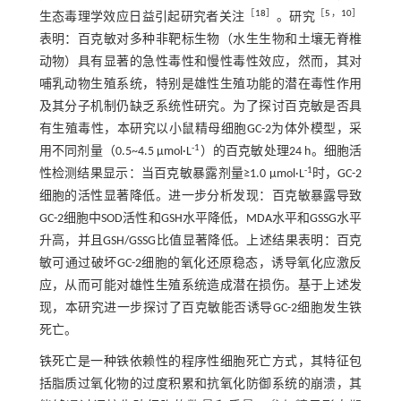
［
18
］
［
5
，
10
］
生态毒理学效应日益引起研究者关注
。研究
表明：百克敏对多种非靶标生物（水生生物和土壤无脊椎
动物）具有显著的急性毒性和慢性毒性效应，然而，其对
哺乳动物生殖系统，特别是雄性生殖功能的潜在毒性作用
及其分子机制仍缺乏系统性研究。为了探讨百克敏是否具
有生殖毒性，本研究以小鼠精母细胞GC-2为体外模型，采
-1
用不同剂量（0.5~4.5 µmol·L
）的百克敏处理24 h。细胞活
-1
性检测结果显示：当百克敏暴露剂量≥1.0 µmol·L
时，GC-2
细胞的活性显著降低。进一步分析发现：百克敏暴露导致
GC-2细胞中SOD活性和GSH水平降低，MDA水平和GSSG水平
升高，并且GSH/GSSG比值显著降低。上述结果表明：百克
敏可通过破坏GC-2细胞的氧化还原稳态，诱导氧化应激反
应，从而可能对雄性生殖系统造成潜在损伤。基于上述发
现，本研究进一步探讨了百克敏能否诱导GC-2细胞发生铁
死亡。
铁死亡是一种铁依赖性的程序性细胞死亡方式，其特征包
括脂质过氧化物的过度积累和抗氧化防御系统的崩溃，其