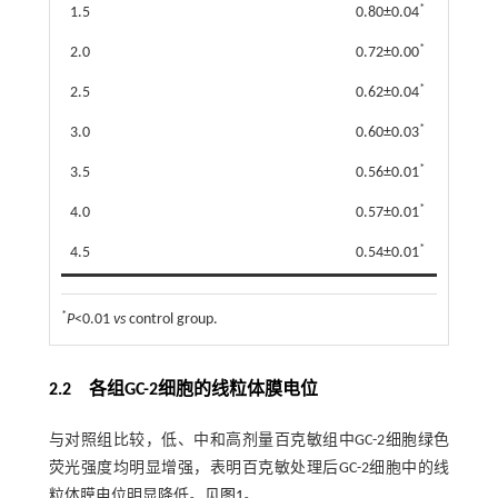
*
1.5
0.80±0.04
*
2.0
0.72±0.00
*
2.5
0.62±0.04
*
3.0
0.60±0.03
*
3.5
0.56±0.01
*
4.0
0.57±0.01
*
4.5
0.54±0.01
*
P
<0.01
vs
control group.
2.2 各组GC-2细胞的线粒体膜电位
与对照组比较，低、中和高剂量百克敏组中GC-2细胞绿色
荧光强度均明显增强，表明百克敏处理后GC-2细胞中的线
粒体膜电位明显降低。见
图1
。