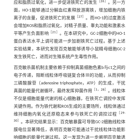
［
26
］
应和脂质过氧化，进一步促进铁死亡的发生
。另一方
面，HO-1能够通过分解血红素释放游离铁，增加细胞内铁
［
27
］
离子的含量，促进铁死亡的发展
。而HO-1的过度激活
会增加ROS和脂质过氧化，对精子质量、睾丸功能和激素水
［
21
］
平等产生负面影响
。在本研究中，GC-2细胞中的HO-1
蛋白表达水平上调可能进一步加剧铁死亡过程。基于上述
实验结果，本研究发现百克敏能够诱导小鼠精母细胞GC-2
发生铁死亡，进而对生殖系统产生毒性作用。
百克敏杀菌机制主要依赖于抑制真菌细胞色素b与c1之间的
电子传递，阻断线粒体呼吸链复合体Ⅲ的功能，从而抑制
三磷酸腺苷（adenosine triphosphate，ATP）的生成，干扰
［
1
，
28
］
真菌的能量代谢循环，最终发挥抑菌作用
。线粒体
不仅是细胞能量代谢的核心细胞器，在铁死亡调控中发挥
关键作用。作为铁代谢和ROS生成的主要场所，线粒体通过
［
29
-
维持细胞内氧化还原稳态来参与铁死亡的调控过程
30
］
。本研究结果显示：百克敏暴露可导致GC-2细胞线粒体
膜电位显著降低，表明百克敏可能通过干扰线粒体功能影
响细胞的能量代谢过程。这一发现为进一步阐明百克敏诱