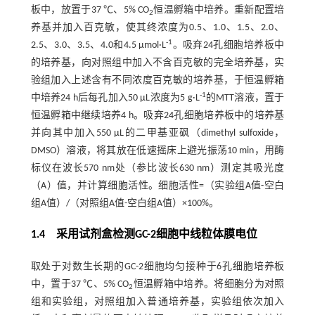
板中，放置于37 ℃、5% CO
恒温孵箱中培养。重新配置培
2
养基并加入百克敏，使其终浓度为0.5、1.0、1.5、2.0、
-1
2.5、3.0、3.5、4.0和4.5 µmol·L
。吸弃24孔细胞培养板中
的培养基，向对照组中加入不含百克敏的完全培养基，实
验组加入上述含有不同浓度百克敏的培养基，于恒温孵箱
-1
中培养24 h后每孔加入50 µL浓度为5 g·L
的MTT溶液，置于
恒温孵箱中继续培养4 h。吸弃24孔细胞培养板中的培养基
并向其中加入550 µL的二甲基亚砜（dimethyl sulfoxide，
DMSO）溶液，将其放在低速摇床上避光振荡10 min，用酶
标仪在波长570 nm处（参比波长630 nm）测定其吸光度
（A）值，并计算细胞活性。细胞活性=（实验组A值-空白
组A值）/（对照组A值-空白组A值）×100%。
1.4 采用试剂盒检测GC-2细胞中线粒体膜电位
取处于对数生长期的GC-2细胞均匀接种于6孔细胞培养板
中，置于37 ℃、5% CO
恒温孵箱中培养。将细胞分为对照
2
组和实验组，对照组加入普通培养基，实验组依次加入