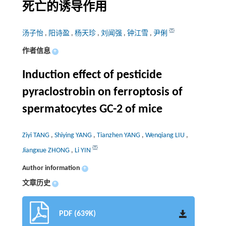
死亡的诱导作用
汤子怡
,
阳诗盈
,
杨天珍
,
刘闻强
,
钟江雪
,
尹俐
作者信息
+
Induction effect of pesticide
pyraclostrobin on ferroptosis of
spermatocytes GC-2 of mice
Ziyi TANG
,
Shiying YANG
,
Tianzhen YANG
,
Wenqiang LIU
,
Jiangxue ZHONG
,
Li YIN
Author information
+
文章历史
+
PDF (639K)