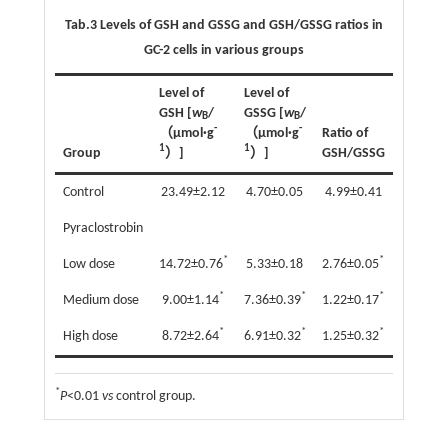
Tab.3
Levels of GSH and GSSG and GSH/GSSG ratios in
GC-2 cells in various groups
Level of
Level of
GSH [
w
/
GSSG [
w
/
B
B
-
-
（µmol·g
（µmol·g
Ratio of
1
1
Group
）]
）]
GSH/GSSG
Control
23.49±2.12
4.70±0.05
4.99±0.41
Pyraclostrobin
*
*
Low dose
14.72±0.76
5.33±0.18
2.76±0.05
*
*
*
Medium dose
9.00±1.14
7.36±0.39
1.22±0.17
*
*
*
High dose
8.72±2.64
6.91±0.32
1.25±0.32
*
P
<0.01
vs
control group.