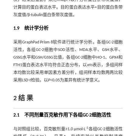
计算目的蛋白表达水平。目的蛋白表达水平=目的蛋白条带
灰度值/β-tubulin蛋白条带灰度值。
1.9 统计学分析
采用GraphPad Prism 8软件进行统计学分析。各组GC-2细胞
活性，各组GC-2细胞中SOD活性、MDA水平、GSH水平、
GSSG水平和GSH/GSSG比值，各组GC-2细胞中HO-1、GPX4和
FTH1蛋白表达水平均符合正态分布，以
x
±
s
表示，多组间样
本均数比较采用单因素方差分析，组间样本均数两两比较
采用LSD-
t
检验。以
P
<0.05为差异有统计学意义。
2 结 果
2.1 不同剂量百克敏作用下各组GC-2细胞活性
-1
与对照组比较，百克敏剂量≥1.0 µmol·L
各组GC-2细胞活性