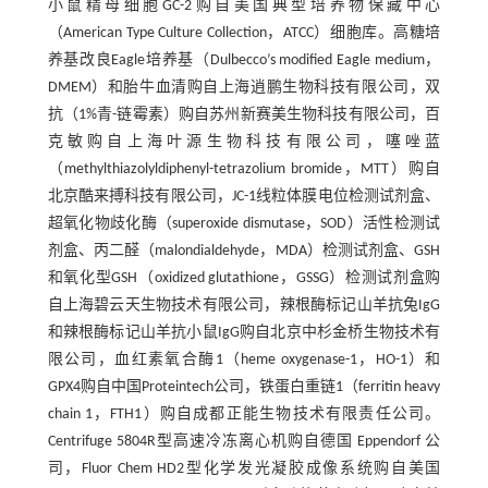
小鼠精母细胞GC-2购自美国典型培养物保藏中心
（American Type Culture Collection，ATCC）细胞库。高糖培
养基改良Eagle培养基（Dulbecco’s modified Eagle medium，
DMEM）和胎牛血清购自上海逍鹏生物科技有限公司，双
抗（1%青-链霉素）购自苏州新赛美生物科技有限公司，百
克敏购自上海叶源生物科技有限公司，噻唑蓝
（methylthiazolyldiphenyl-tetrazolium bromide，MTT）购自
北京酷来搏科技有限公司，JC-1线粒体膜电位检测试剂盒、
超氧化物歧化酶（superoxide dismutase，SOD）活性检测试
剂盒、丙二醛（malondialdehyde，MDA）检测试剂盒、GSH
和氧化型GSH（oxidized glutathione，GSSG）检测试剂盒购
自上海碧云天生物技术有限公司，辣根酶标记山羊抗兔IgG
和辣根酶标记山羊抗小鼠IgG购自北京中杉金桥生物技术有
限公司，血红素氧合酶1（heme oxygenase-1，HO-1）和
GPX4购自中国Proteintech公司，铁蛋白重链1（ferritin heavy
chain 1，FTH1）购自成都正能生物技术有限责任公司。
Centrifuge 5804R型高速冷冻离心机购自德国 Eppendorf 公
司，Fluor Chem HD2型化学发光凝胶成像系统购自美国