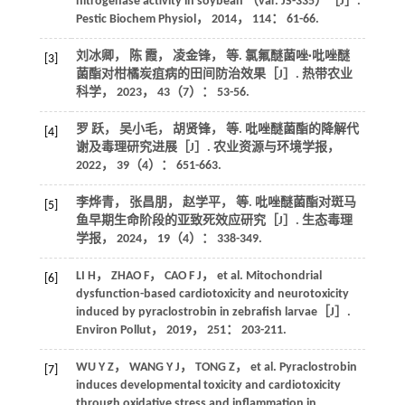
nitrogenase activity in soybean （var. JS-335）［J］.
Pestic Biochem Physiol
，
2014
，
114
： 61-66.
刘冰卿， 陈 霞， 凌金锋，
等
. 氯氟醚菌唑·吡唑醚
[3]
菌酯对柑橘炭疽病的田间防治效果［J］.
热带农业
科学
，
2023
，
43
（7）： 53-56.
罗 跃， 吴小毛， 胡贤锋，
等
. 吡唑醚菌酯的降解代
[4]
谢及毒理研究进展［J］.
农业资源与环境学报
，
2022
，
39
（4）： 651-663.
李烨青， 张昌朋， 赵学平，
等
. 吡唑醚菌酯对斑马
[5]
鱼早期生命阶段的亚致死效应研究［J］.
生态毒理
学报
，
2024
，
19
（4）： 338-349.
LI
H
，
ZHAO
F
，
CAO
F J
，
et al
. Mitochondrial
[6]
dysfunction-based cardiotoxicity and neurotoxicity
induced by pyraclostrobin in zebrafish larvae［J］.
Environ Pollut
，
2019
，
251
： 203-211.
WU
Y Z
，
WANG
Y J
，
TONG
Z
，
et al
. Pyraclostrobin
[7]
induces developmental toxicity and cardiotoxicity
through oxidative stress and inflammation in