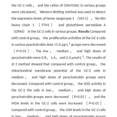
the GC-2 cells， and the ratios of GSH/GSSG in various groups
were calculated； Western blotting method was used to detect
the expression levels of heme oxygenase-1 （HO-1）， ferritin
heavy chain 1 （FTH1） and glutathione peroxidase 4
（GPX4） in the GC-2 cells in various groups.
Results
Compared
with control group， the proliferation activities of the GC-2 cells
-1
in various pyaclostrobin dose ≥1.0 μg·L
groups were decreased
（
P
<0.01）. The low， medium， and high doses of
-1
pyraclostrobin were 0.8， 1.6， and 2.4 µmol·L
. The results of
JC-1 method showed that compared with control group， the
mitochondrial membrane potential of the GC-2 cells in
medium， and high doses of pyraclostrobin groups were
decreased. Compared with control group， the SOD activity in
the GC-2 the cells in low， medium， and high doses of
pyraclostrobin groups were decreased （
P
<0.01）， and the
MDA levels in the GC-2 cells were increased （
P
<0.01）.
Compared with control group， the GSH levels in the GC-2 cells
in low， medium， and high doses of pyraclostrobin groups