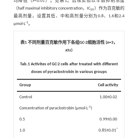
均降低（
P
<0.01）。见
表1
。后续实验以半数抑制浓度
（half maximal inhibitory concentration，IC
）作为百克敏的
50
最高剂量，设置其低、中和高剂量分别为0.8、1.6和2.4
-1
µmol·L
。
表1 不同剂量百克敏作用下各组GC-2细胞活性 (
n
=3，
x
±
s
)
Tab.1
Activites of GC-2 cells after treated with different
doses of pyraclostrobin in various groups
Group
Cell activity
Control
1.00±0.02
-1
Concentration of pyraclostrobin (µmol·L
)
0.5
0.99±0.00
*
1.0
0.85±0.01