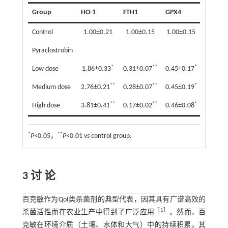
Group
HO-1
FTH1
GPX4
Control
1.00±0.21
1.00±0.15
1.00±0.15
Pyraclostrobin
*
**
*
Low dose
1.86±0.33
0.31±0.07
0.45±0.17
**
**
*
Medium dose
2.76±0.21
0.28±0.07
0.45±0.19
**
**
*
High dose
3.81±0.41
0.17±0.02
0.46±0.08
*
**
P
<0.05，
P
<0.01
vs
control group.
3 讨 论
百克敏作为QoI类杀菌剂的典型代表，因其具有广谱高效的
［
1
］
杀菌活性而在农业生产中得到了广泛应用
。然而，百
克敏在环境介质（土壤、水体和大气）中的持续积累，其