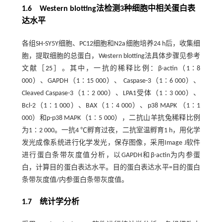
1.6 Western blotting法检测3种细胞中相关蛋白表
达水平
各组SH-SY5Y细胞、PC12细胞和N2a细胞培养24 h后，收集细
胞，提取细胞的总蛋白，Western blotting法具体步骤见参考
文献［
25
］。其中，一抗的稀释比例：β-actin（1∶8
000）、GAPDH（1∶15 000）、 Caspase-3（1∶6 000）、
Cleaved Caspase-3（1∶2 000）、LPA1受体（1∶3 000）、
Bcl-2（1∶1 000）、BAX（1∶4 000）、p38 MAPK （1∶1
000）和p-p38 MAPK（1∶5 000），二抗山羊抗兔稀释比例
为1∶2 000。一抗4 ℃孵育过夜，二抗室温孵育1 h，用化学
发光成像系统进行化学发光，保存图像，采用Image J软件
进行蛋白条带灰度值分析，以GAPDH和β-actin为内参蛋
白，计算目的蛋白表达水平。目的蛋白表达水平=目的蛋白
条带灰度值/内参蛋白条带灰度值。
1.7 统计学分析