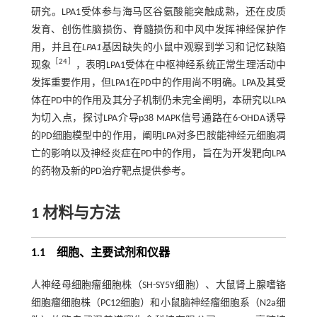
研究。LPA1受体参与海马区谷氨酸能突触成熟，还在皮质
发育、创伤性脑损伤、脊髓损伤和中风中发挥神经保护作
用，并且在
LPA1
基因缺失的小鼠中观察到学习和记忆缺陷
［
24
］
现象
，表明LPA1受体在中枢神经系统正常生理活动中
发挥重要作用，但LPA1在PD中的作用尚不明确。LPA及其受
体在PD中的作用及其分子机制仍未完全阐明，本研究以LPA
为切入点，探讨LPA介导p38 MAPK信号通路在6-OHDA诱导
的PD细胞模型中的作用，阐明LPA对多巴胺能神经元细胞凋
亡的影响以及神经炎症在PD中的作用，旨在为开发靶向LPA
的药物及新的PD治疗靶点提供参考。
1 材料与方法
1.1 细胞、主要试剂和仪器
人神经母细胞瘤细胞株（SH-SY5Y细胞）、大鼠肾上腺嗜铬
细胞瘤细胞株（PC12细胞）和小鼠脑神经瘤细胞系（N2a细