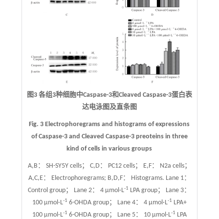
图3 各组3种细胞中Caspase-3和Cleaved Caspase-3蛋白表
达电泳图及直条图
Fig. 3 Electrophoregrams and histograms of expressions
of Caspase-3 and Cleaved Caspase-3 preoteins in three
kind of cells in various groups
A,B： SH-SY5Y cells； C,D： PC12 cells； E,F： N2a cells；
A,C,E： Electrophoregrams; B,D,F： Histograms. Lane 1：
-1
Control group； Lane 2： 4 μmol·L
LPA group； Lane 3：
-1
-1
100 μmol·L
6-OHDA group； Lane 4： 4 μmol·L
LPA+
-1
-1
100 μmol·L
6-OHDA group； Lane 5： 10 μmol·L
LPA