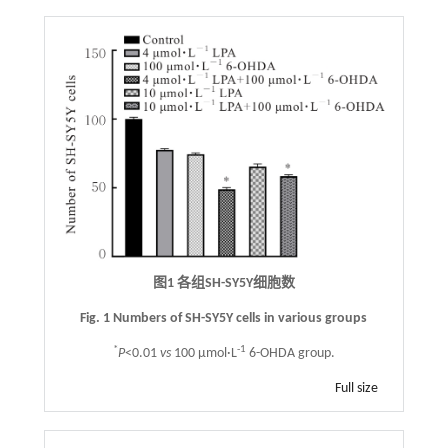
图1 各组SH-SY5Y细胞数
Fig. 1 Numbers of SH-SY5Y cells in various groups
*
-1
P
<0.01
vs
100 μmol·L
6-OHDA group.
Full size