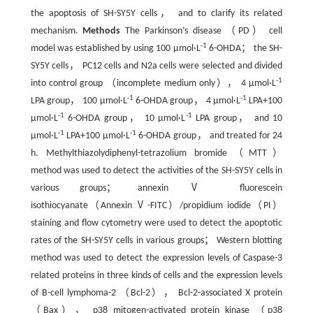
the apoptosis of SH-SY5Y cells， and to clarify its related
mechanism.
Methods
The Parkinson’s disease （PD） cell
-1
model was established by using 100 μmol·L
6-OHDA； the SH-
SY5Y cells， PC12 cells and N2a cells were selected and divided
-1
into control group （incomplete medium only）， 4 μmol·L
-1
-1
LPA group， 100 μmol·L
6-OHDA group， 4 μmol·L
LPA+100
-1
-1
μmol·L
6-OHDA group， 10 μmol·L
LPA group， and 10
-1
-1
μmol·L
LPA+100 μmol·L
6-OHDA group， and treated for 24
h. Methylthiazolydiphenyl-tetrazolium bromide（MTT）
method was used to detect the activities of the SH-SY5Y cells in
various groups； annexin Ⅴ fluorescein
isothiocyanate（Annexin Ⅴ-FITC）/propidium iodide（PI）
staining and flow cytometry were used to detect the apoptotic
rates of the SH-SY5Y cells in various groups； Western blotting
method was used to detect the expression levels of Caspase-3
related proteins in three kinds of cells and the expression levels
of B-cell lymphoma-2 （Bcl-2）， Bcl-2-associated X protein
（Bax）， p38 mitogen-activated protein kinase （p38