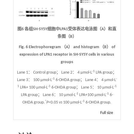
图6 各组SH-SY5Y细胞中LPA1受体表达电泳图（A）和直
条图（B）
Fig. 6 Electrophoregram （A） and histogram （B） of
expression of LPA1 receptor in SH-SY5Y cells in various
groups
-1
Lane 1： Control group； Lane 2： 4 μmol·L
LPA group；
-1
-
Lane 3： 100 μmol·L
6-OHDA group； Lane 4： 4 μmol·L
1
-1
-1
LPA+ 100 μmol·L
6-OHDA group； Lane 5： 10 μmol·L
-1
-1
LPA group； Lane 6： 10 μmol·L
LPA+100 μmol·L
6-
*
-1
OHDA group.
P
<0.05
vs
100 μmol·L
6-OHDA group.
Full size