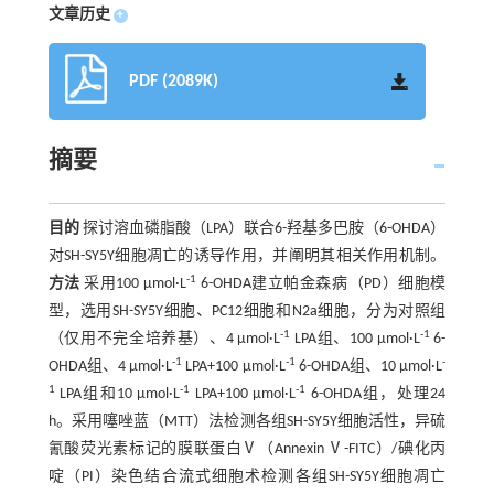
文章历史
+
PDF (2089K)
摘要
目的
探讨溶血磷脂酸（LPA）联合6-羟基多巴胺（6-OHDA）
对SH-SY5Y细胞凋亡的诱导作用，并阐明其相关作用机制。
-1
方法
采用100 μmol·L
6-OHDA建立帕金森病（PD）细胞模
型，选用SH-SY5Y细胞、PC12细胞和N2a细胞，分为对照组
-1
-1
（仅用不完全培养基）、4 μmol·L
LPA组、100 μmol·L
6-
-1
-1
-
OHDA组、4 μmol·L
LPA+100 μmol·L
6-OHDA组、10 μmol·L
1
-1
-1
LPA组和10 μmol·L
LPA+100 μmol·L
6-OHDA组，处理24
h。采用噻唑蓝（MTT）法检测各组SH-SY5Y细胞活性，异硫
氰酸荧光素标记的膜联蛋白Ⅴ（Annexin Ⅴ-FITC）/碘化丙
啶（PI）染色结合流式细胞术检测各组SH-SY5Y细胞凋亡