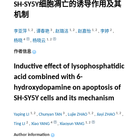
SH-SY5Y细胞凋亡的诱导作用及其
机制
1
,
2
3
1
,
2
1
,
2
2
李亚萍
,
谭春艳
,
赵璐洁
,
赵嘉怡
,
李婷
,
4
1
,
2
杨晓
,
杨晓云
作者信息
+
Inductive effect of lysophosphatidic
acid combined with 6-
hydroxydopamine on apoptosis of
SH-SY5Y cells and its mechanism
1
,
2
3
1
,
2
1
,
2
Yaping LI
,
Chunyan TAN
,
Lujie ZHAO
,
Jiayi ZHAO
,
2
4
1
,
2
Ting LI
,
Xiao YANG
,
Xiaoyun YANG
Author information
+