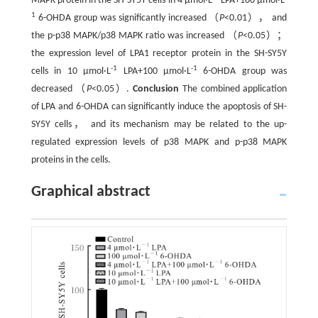
MAPK protein in the SH-SY5Y cells in 4 μmol·L
LPA+100 μmol·L
1
6-OHDA group was significantly increased （
P
<0.01）， and
the p-p38 MAPK/p38 MAPK ratio was increased （
P
<0.05）；
the expression level of LPA1 receptor protein in the SH-SY5Y
-1
-1
cells in 10 μmol·L
LPA+100 μmol·L
6-OHDA group was
decreased （
P
<0.05）.
Conclusion
The combined application
of LPA and 6-OHDA can significantly induce the apoptosis of SH-
SY5Y cells， and its mechanism may be related to the up-
regulated expression levels of p38 MAPK and p-p38 MAPK
proteins in the cells.
Graphical abstract