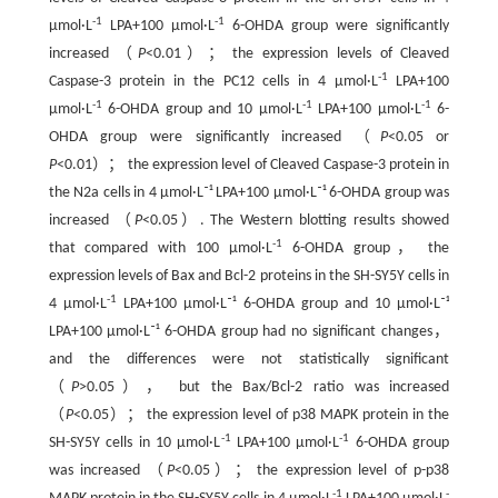
-1
-1
μmol·L
LPA+100 μmol·L
6-OHDA group were significantly
increased （
P
<0.01）； the expression levels of Cleaved
-1
Caspase-3 protein in the PC12 cells in 4 μmol·L
LPA+100
-1
-1
-1
μmol·L
6-OHDA group and 10 μmol·L
LPA+100 μmol·L
6-
OHDA group were significantly increased （
P
<0.05 or
P
<0.01）； the expression level of Cleaved Caspase-3 protein in
the N2a cells in 4 μmol·L⁻¹ LPA+100 μmol·L⁻¹ 6-OHDA group was
increased （
P
<0.05）. The Western blotting results showed
-1
that compared with 100 μmol·L
6-OHDA group， the
expression levels of Bax and Bcl-2 proteins in the SH-SY5Y cells in
-1
4 μmol·L
LPA+100 μmol·L⁻¹ 6-OHDA group and 10 μmol·L⁻¹
LPA+100 μmol·L⁻¹ 6-OHDA group had no significant changes，
and the differences were not statistically significant
（
P
>0.05）， but the Bax/Bcl-2 ratio was increased
（
P
<0.05）； the expression level of p38 MAPK protein in the
-1
-1
SH-SY5Y cells in 10 μmol·L
LPA+100 μmol·L
6-OHDA group
was increased （
P
<0.05）； the expression level of p-p38
-1
-