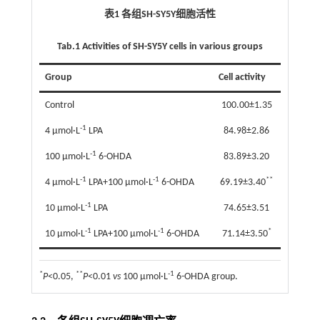
表1 各组SH-SY5Y细胞活性
Tab.1 Activities of SH-SY5Y cells in various groups
Group
Cell activity
Control
100.00±1.35
-1
4 μmol·L
LPA
84.98±2.86
-1
100 μmol·L
6-OHDA
83.89±3.20
-1
-1
**
4 μmol·L
LPA+100 μmol·L
6-OHDA
69.19±3.40
-1
10 μmol·L
LPA
74.65±3.51
-1
-1
*
10 μmol·L
LPA+100 μmol·L
6-OHDA
71.14±3.50
*
**
-1
P
<0.05,
P
<0.01
vs
100 μmol·L
6-OHDA group.