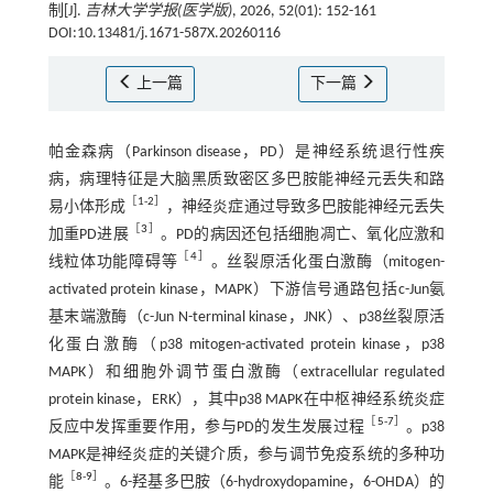
制[J].
吉林大学学报(医学版)
, 2026, 52(01): 152-161
DOI:10.13481/j.1671-587X.20260116
上一篇
下一篇
帕金森病（Parkinson disease，PD）是神经系统退行性疾
病，病理特征是大脑黑质致密区多巴胺能神经元丢失和路
［
1
-
2
］
易小体形成
，神经炎症通过导致多巴胺能神经元丢失
［
3
］
加重PD进展
。PD的病因还包括细胞凋亡、氧化应激和
［
4
］
线粒体功能障碍等
。丝裂原活化蛋白激酶（mitogen-
activated protein kinase，MAPK）下游信号通路包括c-Jun氨
基末端激酶（c-Jun N-terminal kinase，JNK）、p38丝裂原活
化蛋白激酶（p38 mitogen-activated protein kinase，p38
MAPK）和细胞外调节蛋白激酶（extracellular regulated
protein kinase，ERK），其中p38 MAPK在中枢神经系统炎症
［
5
-
7
］
反应中发挥重要作用，参与PD的发生发展过程
。p38
MAPK是神经炎症的关键介质，参与调节免疫系统的多种功
［
8
-
9
］
能
。6-羟基多巴胺（6-hydroxydopamine，6-OHDA）的