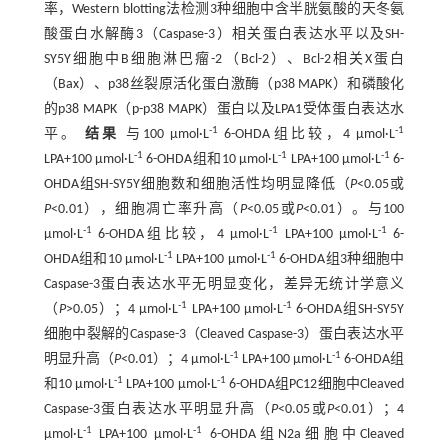
率，Western blotting法检测3种细胞中含半胱氨酸的天冬氨
酸蛋白水解酶3（Caspase-3）相关蛋白表达水平以及SH-
SY5Y细胞中B细胞淋巴瘤-2（Bcl-2）、Bcl-2相关X蛋白
（Bax）、p38丝裂原活化蛋白激酶（p38 MAPK）和磷酸化
的p38 MAPK（p-p38 MAPK）蛋白以及LPA1受体蛋白表达水
-1
-1
平。
结果
与100 μmol·L
6-OHDA组比较，4 μmol·L
-1
-1
-1
LPA+100 μmol·L
6-OHDA组和10 μmol·L
LPA+100 μmol·L
6-
OHDA组SH-SY5Y细胞数和细胞活性均明显降低（
P
<0.05或
P
<0.01），细胞凋亡率升高（
P
<0.05或
P
<0.01）。与100
-1
-1
-1
μmol·L
6-OHDA组比较，4 μmol·L
LPA+100 μmol·L
6-
-1
-1
OHDA组和10 μmol·L
LPA+100 μmol·L
6-OHDA组3种细胞中
Caspase-3蛋白表达水平无明显变化，差异无统计学意义
-1
-1
（
P
>0.05）；4 μmol·L
LPA+100 μmol·L
6-OHDA组SH-SY5Y
细胞中裂解的Caspase-3（Cleaved Caspase-3）蛋白表达水平
-1
-1
明显升高（
P
<0.01）；4 μmol·L
LPA+100 μmol·L
6-OHDA组
-1
-1
和10 μmol·L
LPA+100 μmol·L
6-OHDA组PC12细胞中Cleaved
Caspase-3蛋白表达水平明显升高（
P
<0.05或
P
<0.01）；4
-1
-1
μmol·L
LPA+100 μmol·L
6-OHDA组N2a细胞中Cleaved