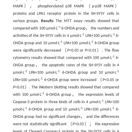
MAPK）， phosphorylated p38 MAPK （p-p38 MAPK）
proteins and LPA1 receptor protein in the SH-SY5Y cells in
various groups.
Results
The MTT assay results showed that
compared with 100 μmol·L⁻¹ 6-OHDA group， the numbers and
-1
-1
activities of the SH-SY5Y cells in 4 μmol·L
LPA+100 μmol·L
6-
-1
-1
OHDA group and 10 μmol·L
LPA+100 μmol·L
6-OHDA group
were significantly decreased （
P
<0.05 or
P
<0.01）. The flow
-1
cytometry results showed that compared with 100 μmol·L
6-
OHDA group， the apoptotic rates of the SH-SY5Y cells in 4
-1
-1
-1
μmol·L
LPA+100 μmol·L
6-OHDA group and 10 μmol·L
-1
LPA+100 μmol·L
6-OHDA group were increased （
P
<0.05 or
P
<0.01）. The Western blotting results showed that compared
-1
with 100 μmol·L
6-OHDA group， the expression levels of
-1
Caspase-3 protein in three kinds of cells in 4 μmol·L
LPA+100
-1
-1
-1
μmol·L
6-OHDA group and 10 μmol·L
LPA+100 μmol·L
6-
OHDA group had no significant changes， and the differences
were not statistically significant （
P
>0.05）； the expression
levels of Cleaved Caspase-3 protein in the SH-SY5Y cells in 4