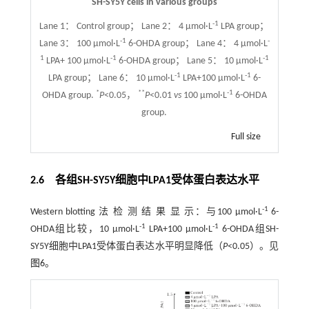
SH-SY5Y cells in various groups
-1
Lane 1： Control group； Lane 2： 4 μmol·L
LPA group；
-1
-
Lane 3： 100 μmol·L
6-OHDA group； Lane 4： 4 μmol·L
1
-1
-1
LPA+ 100 μmol·L
6-OHDA group； Lane 5： 10 μmol·L
-1
-1
LPA group； Lane 6： 10 μmol·L
LPA+100 μmol·L
6-
*
**
-1
OHDA group.
P
<0.05，
P
<0.01
vs
100 μmol·L
6-OHDA
group.
Full size
2.6 各组SH-SY5Y细胞中LPA1受体蛋白表达水平
-1
Western blotting 法 检 测 结 果 显 示：与100 μmol·L
6-
-1
-1
OHDA组比较，10 μmol·L
LPA+100 μmol·L
6-OHDA组SH-
SY5Y细胞中LPA1受体蛋白表达水平明显降低（
P
<0.05）。见
图6
。