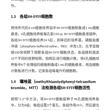
作。
1.3 各组SH-SY5Y细胞数
将待传代的6 cm细胞培养皿中SH-SY5Y细胞制备成1 mL细胞
悬液，6孔细胞培养板每孔取150 μL SH-SY5Y细胞悬液接种，
各组SH-SY5Y细胞培养24 h后，弃掉旧的培养基，磷酸盐缓
冲液（phosphate buffered saline，PBS）冲洗1次，光学显微
镜100倍视野下观察各组SH-SY5Y细胞状态，各组随机挑选
10个不同的视野拍照，拍照后进行细胞计数，将6孔细胞培
养板中6个处理组的细胞制备成1 mL的细胞悬液，用血细胞
计数板进行计数，记录各组每毫升的细胞数。
1.4 噻唑蓝（methylthiazolydiphenyl-tetrazolium
bromide，MTT） 法检测各组SH-SY5Y细胞活性
按照“1.2”中方法，将SH-SY5Y细胞接种于96孔细胞培养板
中，分为6组，每组设置3个复孔，各组作用24 h，然后避光