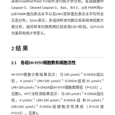
采用GraphPad Prism 9.0软件进行统计学分析。各组细胞中
Caspase-3、Cleaved Caspase-3、Bax、Bcl-2、p38 MAPK和p-
p38 MAPK蛋白表达水平以及LPA1受体蛋白表达水平均符合
正态分布，以
x
±
s
表示，多组间样本均数比较采用单因素方
差分析，组间样本均数两两比较采用LSD-
t
检验。以
P
<0.05
为差异有统计学意义。
2 结 果
2.1 各组SH-SY5Y细胞数和细胞活性
-1
SH-SY5Y细胞计数结果显示：与100 μmol·L
6-OHDA组比
-1
-1
-1
较，4 μmol·L
LPA+100 μmol·L
6-OHDA组和10 μmol·L
-1
LPA+100 μmol·L
6-OHDA组SH-SY5Y细胞数降低（
P
<0.01）。
-1
见
图1
。MTT法检测结果显示：与100 μmol·L
6-OHDA组比
-1
-1
-1
较，4 μmol·L
LPA+100 μmol·L
6-OHDA 组 和10 μmol·L
-1
LPA+100 μmol·L
6-OHDA组细胞活性降低（
P
<0.05或
P
<0.01）。见
表1
。