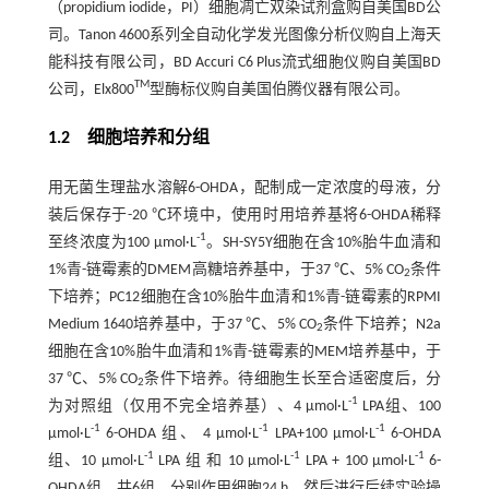
（propidium iodide，PI）细胞凋亡双染试剂盒购自美国BD公
司。Tanon 4600系列全自动化学发光图像分析仪购自上海天
能科技有限公司，BD Accuri C6 Plus流式细胞仪购自美国BD
TM
公司，Elx800
型酶标仪购自美国伯腾仪器有限公司。
1.2 细胞培养和分组
用无菌生理盐水溶解6-OHDA，配制成一定浓度的母液，分
装后保存于-20 ℃环境中，使用时用培养基将6-OHDA稀释
-1
至终浓度为100 μmol·L
。SH-SY5Y细胞在含10%胎牛血清和
1%青-链霉素的DMEM高糖培养基中，于37 ℃、5% CO
条件
2
下培养；PC12细胞在含10%胎牛血清和1%青-链霉素的RPMI
Medium 1640培养基中，于37 ℃、5% CO
条件下培养；N2a
2
细胞在含10%胎牛血清和1%青-链霉素的MEM培养基中，于
37 ℃、5% CO
条件下培养。待细胞生长至合适密度后，分
2
-1
为对照组（仅用不完全培养基）、4 μmol·L
LPA组、100
-1
-1
-1
μmol·L
6-OHDA 组、 4 μmol·L
LPA+100 μmol·L
6-OHDA
-1
-1
-1
组、10 μmol·L
LPA 组 和 10 μmol·L
LPA + 100 μmol·L
6-
OHDA组，共6组，分别作用细胞24 h，然后进行后续实验操