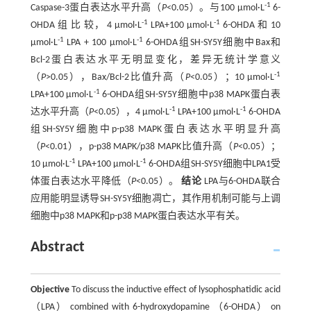
-1
Caspase-3蛋白表达水平升高（
P
<0.05）。与100 μmol·L
6-
-1
-1
OHDA 组 比 较， 4 μmol·L
LPA+100 μmol·L
6-OHDA 和 10
-1
-1
μmol·L
LPA + 100 μmol·L
6-OHDA组SH-SY5Y细胞中Bax和
Bcl-2蛋白表达水平无明显变化，差异无统计学意义
-1
（
P
>0.05），Bax/Bcl-2比值升高（
P
<0.05）；10 μmol·L
-1
LPA+100 μmol·L
6-OHDA组SH-SY5Y细胞中p38 MAPK蛋白表
-1
-1
达水平升高（
P
<0.05），4 μmol·L
LPA+100 μmol·L
6-OHDA
组SH-SY5Y细胞中p-p38 MAPK蛋白表达水平明显升高
（
P
<0.01），p-p38 MAPK/p38 MAPK比值升高（
P
<0.05）；
-1
-1
10 μmol·L
LPA+100 μmol·L
6-OHDA组SH-SY5Y细胞中LPA1受
体蛋白表达水平降低（
P
<0.05）。
结论
LPA与6-OHDA联合
应用能明显诱导SH-SY5Y细胞凋亡，其作用机制可能与上调
细胞中p38 MAPK和p-p38 MAPK蛋白表达水平有关。
Abstract
Objective
To discuss the inductive effect of lysophosphatidic acid
（LPA） combined with 6-hydroxydopamine （6-OHDA） on