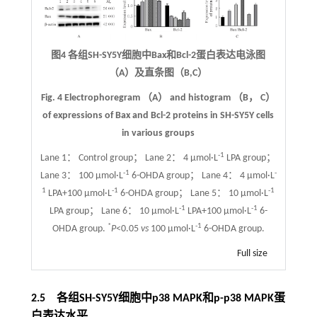
图4 各组SH-SY5Y细胞中Bax和Bcl-2蛋白表达电泳图
（A）及直条图（B,C）
Fig. 4 Electrophoregram （A） and histogram （B， C）
of expressions of Bax and Bcl-2 proteins in SH-SY5Y cells
in various groups
-1
Lane 1： Control group； Lane 2： 4 μmol·L
LPA group；
-1
-
Lane 3： 100 μmol·L
6-OHDA group； Lane 4： 4 μmol·L
1
-1
-1
LPA+100 μmol·L
6-OHDA group； Lane 5： 10 μmol·L
-1
-1
LPA group； Lane 6： 10 μmol·L
LPA+100 μmol·L
6-
*
-1
OHDA group.
P
<0.05
vs
100 μmol·L
6-OHDA group.
Full size
2.5 各组SH-SY5Y细胞中p38 MAPK和p-p38 MAPK蛋
白表达水平