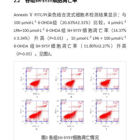
2.2 各组SH-SY5Y细胞凋亡率
Annexin Ⅴ-FITC/PI染色结合流式细胞术检测结果显示：与
-1
-1
100 μmol·L
6-OHDA组（20.63%±2.31%）比较，4 μmol·L
-1
LPA+100 μmol·L
6-OHDA 组 SH-SY5Y 细 胞凋 亡 率（14.37%
-1
-1
± 3.34%） 升 高（
P
<0.01），10 μmol·L
LPA + 100 μmol·L
6-OHDA 组SH-SY5Y细胞凋亡率（11.80%±2.27%）升高
（
P
<0.05）。见
图2
。
图2 各组SH-SY5Y细胞凋亡情况