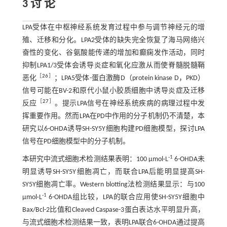
3 讨 论
LPA受体在中枢神经系统发育过程中参与调节神经元的增
殖、迁移和分化。LPA2受体的缺失完全恢复了海马网络兴
奋性的变化、谷氨酸能传递的增加和癫痫发作活动，同时
抑制LPA1/3受体会诱导炎症和氧化应激从而使脊髓脱髓鞘
［
26
］
恶化
；LPA5受体-蛋白激酶D（protein kinase D，PKD）
信号可能在BV-2和原代小鼠小胶质细胞中诱导炎症及迁移
［
27
］
反应
。提示LPA信号在神经系统疾病的病理过程中发
挥重要作用。然而LPA在PD中作用的分子机制仍不清楚，本
研究以6-OHDA诱导SH-SY5Y细胞构建PD细胞模型，探讨LPA
信号在PD细胞模型中的分子机制。
-1
本研究中流式细胞术检测结果表明：100 μmol·L
6-OHDA未
明显诱导SH-SY5Y细胞凋亡，而联合LPA后能明显提高SH-
SY5Y细胞凋亡率。Western blotting法检测结果显示：与100
-1
μmol·L
6-OHDA组比较，LPA的联合应用使SH-SY5Y细胞中
Bax/Bcl-2比值和Cleaved Caspase-3蛋白表达水平明显升高，
与流式细胞术检测结果一致，表明LPA联合6-OHDA通过提高