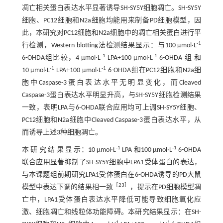
凋亡相关蛋白表达水平显著诱导SH-SY5Y细胞凋亡。SH-SY5Y
细胞、PC12细胞和N2a细胞均能用来制备PD细胞模型，因
此，本研究对PC12细胞和N2a细胞中的凋亡相关蛋白进行平
-1
行检测，Western blotting法检测结果显示：与100 μmol·L
-1
-1
6-OHDA组比较，4 μmol·L
LPA+100 μmol·L
6-OHDA 组 和
-1
-1
10 μmol·L
LPA+100 μmol·L
6-OHDA组在PC12细胞和N2a细
胞中Caspase-3蛋白表达水平无明显变化，而Cleaved
Caspase-3蛋白表达水平明显升高，与SH-SY5Y细胞检测结果
一致，表明LPA与6-OHDA联合应用均可上调SH-SY5Y细胞、
PC12细胞和N2a细胞中Cleaved Caspase-3蛋白表达水平，从
而诱导上述3种细胞凋亡。
-1
-1
本 研 究 结 果 显 示：10 μmol·L
LPA 和100 μmol·L
6-OHDA
联合应用显著抑制了SH-SY5Y细胞中LPA1受体蛋白的表达，
与本课题组前期研究LPA1受体蛋白在6-OHDA诱导的PD大鼠
［
23
］
模型中表达下调的结果相一致
，提示在PD细胞模型凋
亡中，LPA1受体蛋白表达水平降低可能导致细胞氧化应
激、细胞凋亡和线粒体功能障碍。本研究结果显示：在SH-
-1
-1