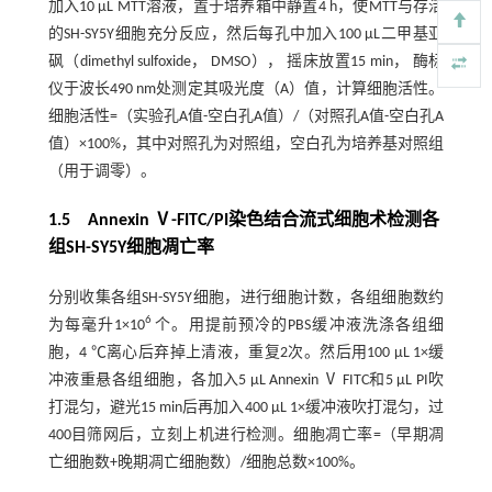
加入10 μL MTT溶液，置于培养箱中静置4 h，使MTT与存活
的SH-SY5Y细胞充分反应，然后每孔中加入100 μL二甲基亚
砜（dimethyl sulfoxide， DMSO）， 摇床放置15 min， 酶标
仪于波长490 nm处测定其吸光度（A）值，计算细胞活性。
细胞活性=（实验孔A值-空白孔A值）/（对照孔A值-空白孔A
值）×100%，其中对照孔为对照组，空白孔为培养基对照组
（用于调零）。
1.5 Annexin Ⅴ-FITC/PI染色结合流式细胞术检测各
组SH-SY5Y细胞凋亡率
分别收集各组SH-SY5Y细胞，进行细胞计数，各组细胞数约
6
为每毫升1×10
个。用提前预冷的PBS缓冲液洗涤各组细
胞，4 ℃离心后弃掉上清液，重复2次。然后用100 μL 1×缓
冲液重悬各组细胞，各加入5 μL Annexin Ⅴ FITC和5 μL PI吹
打混匀，避光15 min后再加入400 μL 1×缓冲液吹打混匀，过
400目筛网后，立刻上机进行检测。细胞凋亡率=（早期凋
亡细胞数+晚期凋亡细胞数）/细胞总数×100%。