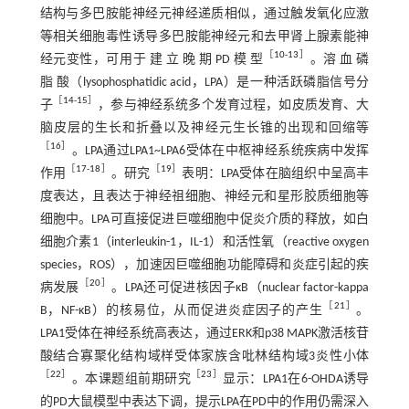
结构与多巴胺能神经元神经递质相似，通过触发氧化应激
等相关细胞毒性诱导多巴胺能神经元和去甲肾上腺素能神
［
10
-
13
］
经元变性，可用于 建 立 晚 期 PD 模 型
。溶 血 磷
脂 酸（lysophosphatidic acid，LPA）是一种活跃磷脂信号分
［
14
-
15
］
子
，参与神经系统多个发育过程，如皮质发育、大
脑皮层的生长和折叠以及神经元生长锥的出现和回缩等
［
16
］
。LPA通过LPA1~LPA6受体在中枢神经系统疾病中发挥
［
17
-
18
］
［
19
］
作用
。研究
表明：LPA受体在脑组织中呈高丰
度表达，且表达于神经祖细胞、神经元和星形胶质细胞等
细胞中。LPA可直接促进巨噬细胞中促炎介质的释放，如白
细胞介素1（interleukin-1，IL-1）和活性氧（reactive oxygen
species，ROS），加速因巨噬细胞功能障碍和炎症引起的疾
［
20
］
病发展
。LPA还可促进核因子κB（nuclear factor-kappa
［
21
］
B，NF-κB）的核易位，从而促进炎症因子的产生
。
LPA1受体在神经系统高表达，通过ERK和p38 MAPK激活核苷
酸结合寡聚化结构域样受体家族含吡林结构域3炎性小体
［
22
］
［
23
］
。本课题组前期研究
显示：LPA1在6-OHDA诱导
的PD大鼠模型中表达下调，提示LPA在PD中的作用仍需深入