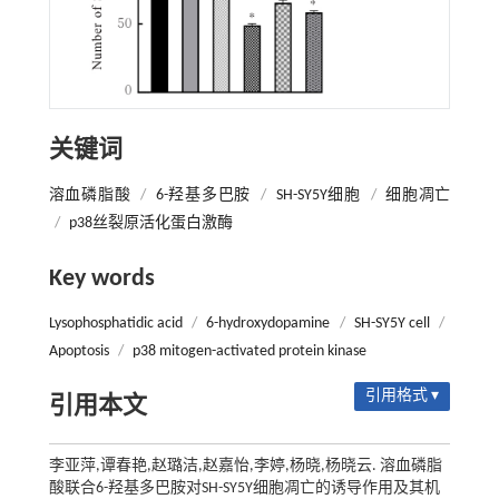
关键词
溶血磷脂酸
/
6-羟基多巴胺
/
SH-SY5Y细胞
/
细胞凋亡
/
p38丝裂原活化蛋白激酶
Key words
Lysophosphatidic acid
/
6-hydroxydopamine
/
SH-SY5Y cell
/
Apoptosis
/
p38 mitogen-activated protein kinase
引用格式 ▾
引用本文
李亚萍,谭春艳,赵璐洁,赵嘉怡,李婷,杨晓,杨晓云. 溶血磷脂
酸联合6-羟基多巴胺对SH-SY5Y细胞凋亡的诱导作用及其机