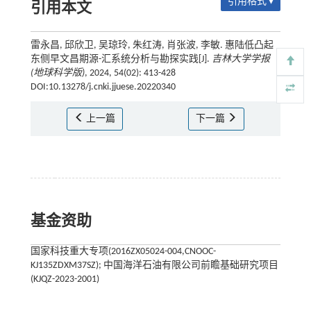
引用格式 ▾
引用本文
雷永昌, 邱欣卫, 吴琼玲, 朱红涛, 肖张波, 李敏. 惠陆低凸起
东侧早文昌期源-汇系统分析与勘探实践[J].
吉林大学学报
(地球科学版)
, 2024, 54(02): 413-428
DOI:10.13278/j.cnki.jjuese.20220340
上一篇
下一篇
基金资助
国家科技重大专项(2016ZX05024-004,CNOOC-
KJ135ZDXM37SZ); 中国海洋石油有限公司前瞻基础研究项目
(KJQZ-2023-2001)