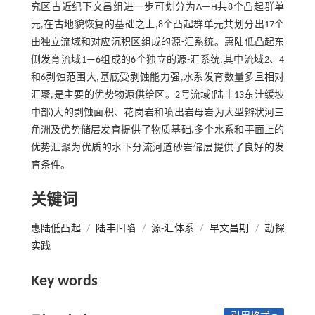
究区古近纪下文昌组进一步可划分为A—H共8个凸起群单
元,在古地貌恢复的基础之上,8个凸起群单元共划分出17个
由独立流域和对应沉积区组成的源-汇系统。惠陆低凸起东
侧发育流域1—6组成的6个独立的源-汇系统,其中流域2、4
和6剥蚀范围大,基底受剥蚀能力强,水系发育数量多且相对
汇聚,是主要的优势物源供给区。2号流域(陆丰13东洼缓坡
中部)大的剥蚀面积、花岗岩和喷出岩母岩为大型辫状河三
角洲及优势储层发育提供了物质基础,多个水系和平面上的
优势汇聚为优质的水下分流河道砂岩储层提供了良好的发
育条件。
关键词
惠陆低凸起
/
陆丰凹陷
/
源-汇体系
/
早文昌期
/
勘探
实践
Key words