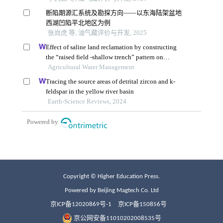
Copyright © Higher Education Press.
Powered by Beijing Magtech Co. Ltd
京ICP备12020869号-1
京ICP备150856号
京公网安备11010202008535号