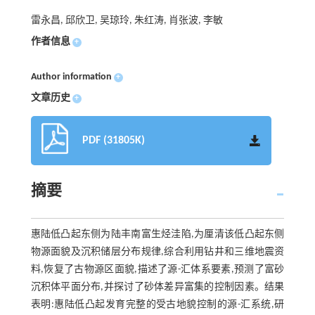
雷永昌, 邱欣卫, 吴琼玲, 朱红涛, 肖张波, 李敏
作者信息
+
Author information
+
文章历史
+
PDF (31805K)
摘要
惠陆低凸起东侧为陆丰南富生烃洼陷,为厘清该低凸起东侧
物源面貌及沉积储层分布规律,综合利用钻井和三维地震资
料,恢复了古物源区面貌,描述了源-汇体系要素,预测了富砂
沉积体平面分布,并探讨了砂体差异富集的控制因素。结果
表明:惠陆低凸起发育完整的受古地貌控制的源-汇系统,研