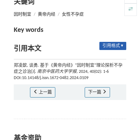
关键词
因时制宜
/
黄帝内经
/
女性不孕症
Key words
引用格式 ▾
引用本文
郑凌歆, 谈勇. 基于《黄帝内经》“因时制宜”理论探析不孕
症之诊治[J].
南京中医药大学学报
, 2024, 40(02): 1-6
DOI:10.14148/j.issn.1672-0482.2024.0109
上一篇
下一篇
基金资助