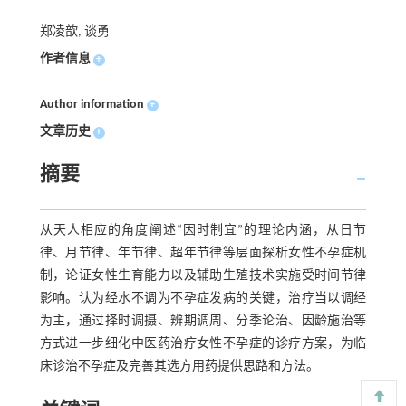
郑凌歆, 谈勇
作者信息
+
Author information
+
文章历史
+
摘要
从天人相应的角度阐述“因时制宜”的理论内涵，从日节
律、月节律、年节律、超年节律等层面探析女性不孕症机
制，论证女性生育能力以及辅助生殖技术实施受时间节律
影响。认为经水不调为不孕症发病的关键，治疗当以调经
为主，通过择时调摄、辨期调周、分季论治、因龄施治等
方式进一步细化中医药治疗女性不孕症的诊疗方案，为临
床诊治不孕症及完善其选方用药提供思路和方法。