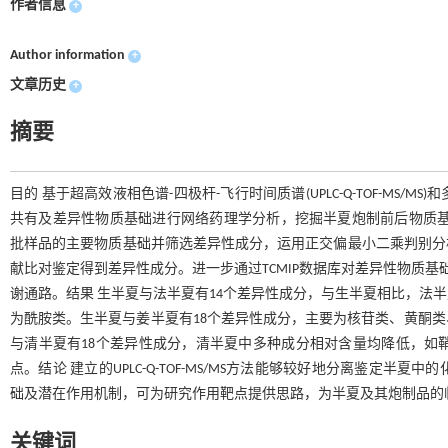
作者信息
+
Author information
+
文章历史
+
摘要
目的 基于超高效液相色谱-四极杆-飞行时间质谱(UPLC-Q-TOF-M
共有及差异性物质基础进行网络药理学分析，挖掘半夏炮制前后物质基础与功效
批样品的主要物质基础并筛选差异性成分，运用正交偏最小二乘判别分析(OPLS-D
献比对鉴定得到差异性成分。进一步通过TCMIP数据库对差异性物质基
谢通路。结果 生半夏与法半夏有14个差异性成分，与生半夏相比，法
为酰胺类。生半夏与姜半夏有18个差异性成分，主要为核苷类、黄酮
与清半夏有18个差异性成分，清半夏中多种成分相对含量均降低，如鞘
点。结论 建立的UPLC-Q-TOF-MS/MS方法能够较好地分离鉴
础及潜在作用机制，可为研究作用靶点提供思路，为半夏及其炮制品的
关键词