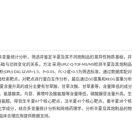
S/MS)和多变量统计分析，筛选并鉴定半夏及其不同炮制品的差异性物质基础，
变化的关系。方法 采用UPLC-Q-TOF-MS/MS检测半夏及其炮制品
A),以VIP>1.5、P<0.01、FC>2或<0.5为筛选标准，通过数据库配
础检索靶点，对靶点进行蛋白互作分析，最后通过GO富集和KEGG富集分
半夏含量升高的成分主要有甘草酸、甘草次酸、甘草素等，含量降低的成
类、氨基酸类。鸟苷、黄嘌呤及酪氨酸等含量降低，磷酸腺苷含量升高。生
氨醇。得到生半夏67个核心靶点，法半夏45个核心靶点，姜半夏38个
定半夏中的化学成分，结合多变量统计分析和网络药理学，分析半夏及其炮制品的
临床合理应用提供数据支持。