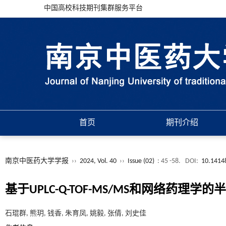
中国高校科技期刊集群服务平台
首页
期刊介绍
南京中医药大学学报
››
2024, Vol. 40
››
Issue (02)
: 45 -58.
DOI:
10.14148
基于UPLC-Q-TOF-MS/MS和网络药
石琨群, 熊玥, 钱香, 朱育凤, 姚毅, 张倩, 刘史佳