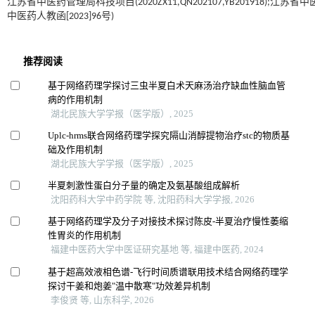
江苏省中医药管理局科技项目(2020ZX11,QN202107,YB201918);江
中医药人教函[2023]96号)