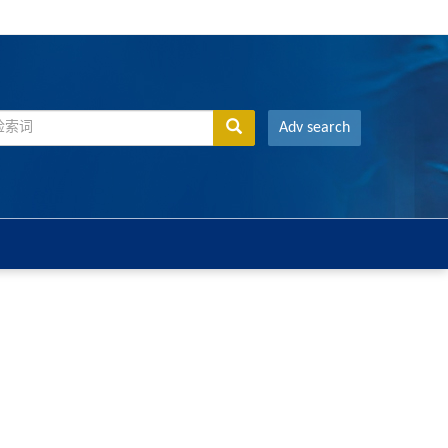
Adv search