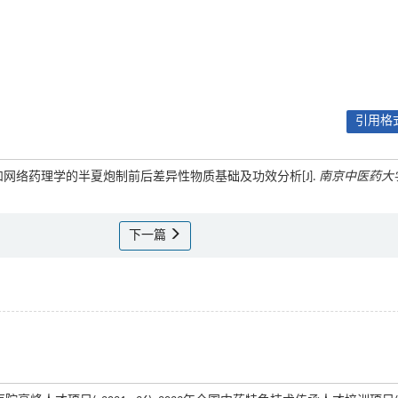
引用格式
F-MS/MS和网络药理学的半夏炮制前后差异性物质基础及功效分析[J].
南京中医药大
下一篇