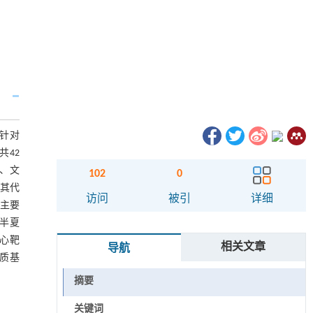
并针对
共42
对、文
102
0
析其代
访问
被引
详细
分主要
半夏
核心靶
相关文章
导航
物质基
摘要
关键词