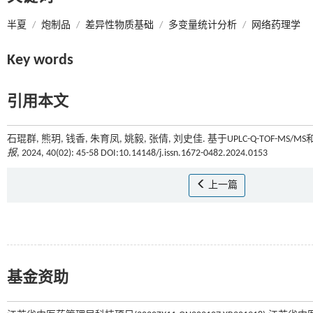
半夏
/
炮制品
/
差异性物质基础
/
多变量统计分析
/
网络药理学
Key words
引用本文
石琨群, 熊玥, 钱香, 朱育凤, 姚毅, 张倩, 刘史佳. 基于UPLC-Q-TO
报
, 2024, 40(02): 45-58 DOI:10.14148/j.issn.1672-0482.2024.0153
上一篇
基金资助