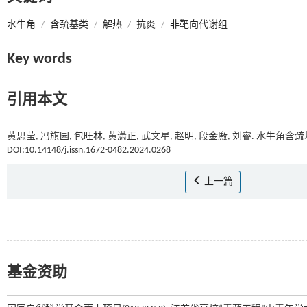
水牛角
/
含巯基类
/
解热
/
抗炎
/
非靶向代谢组
Key words
引用本文
黄思莹, 冯旗园, 包旺林, 黄潇正, 武文星, 赵明, 段金廒, 刘睿. 水牛角
DOI:10.14148/j.issn.1672-0482.2024.0268
上一篇
基金资助