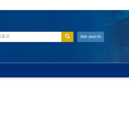
Adv search