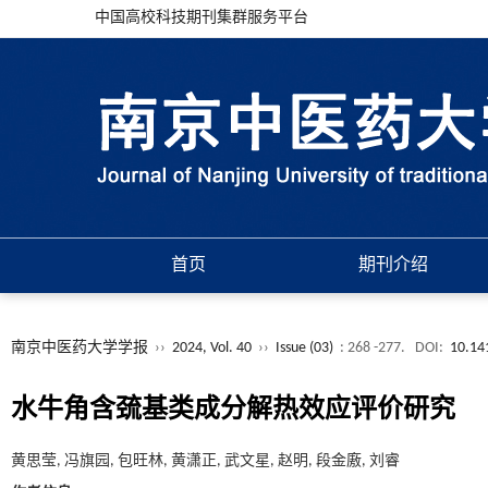
中国高校科技期刊集群服务平台
首页
期刊介绍
南京中医药大学学报
››
2024, Vol. 40
››
Issue (03)
: 268 -277.
DOI:
10.14
水牛角含巯基类成分解热效应评价研究
黄思莹, 冯旗园, 包旺林, 黄潇正, 武文星, 赵明, 段金廒, 刘睿