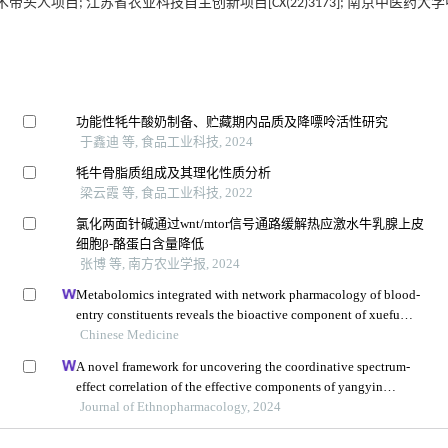
术带头人项目; 江苏省农业科技自主创新项目[CX(22)3173]; 南京中医药大