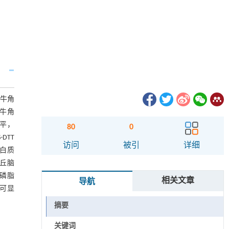
水牛角
水牛角
水平，
80
0
DTT
访问
被引
详细
蛋白质
下丘脑
血磷脂
相关文章
导航
即可显
摘要
关键词