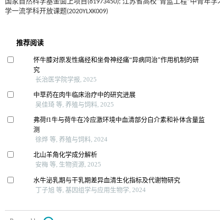
国家自然科学基金面上项目(81973450); 江苏省高校“青蓝工程”中青年学
学一流学科开放课题(2020YLXK009)