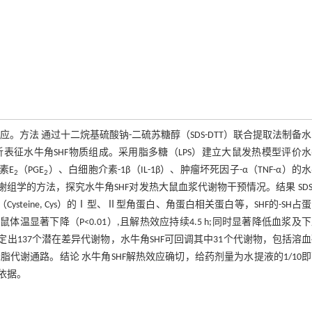
,评价其解热效应。方法 通过十二烷基硫酸钠-二硫苏糖醇（SDS-DTT）联合提取法制备
MS/MS分析表征水牛角SHF物质组成。采用脂多糖（LPS）建立大鼠发热模型评价
素E
（PGE
）、白细胞介素-1β（IL-1β）、肿瘤坏死因子-α（TNF-α）的
2
2
谢组学的方法，探究水牛角SHF对发热大鼠血浆代谢物干预情况。结果 SDS-
teine, Cys）的Ⅰ型、Ⅱ型角蛋白、角蛋白相关蛋白等，SHF的-SH占
鼠体温显著下降（P<0.01）,且解热效应持续4.5 h;同时显著降低血浆及
共鉴定出137个潜在差异代谢物，水牛角SHF可回调其中31个代谢物，包括溶
谢通路。结论 水牛角SHF解热效应确切，给药剂量为水提液的1/10
依据。