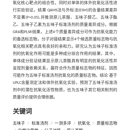
氧化核心靶点的结合性，同时对单体的体外抗氧化活性进
行实验验证。结果 QAMS法与外标法(ESM)的含量结果差异
不显著(P>0.05),并推测原儿茶酸、五味子醇乙、五味子酯
乙、五味子乙素为五味子标准汤剂的质量差异成分。根据
GRA和PLSR结果，上述4个质量差异成分可作为抗氧化能力
的备选标志物。分子对接结果显示4个候选质量标志物与抗
氧化相关靶点具有良好的亲和力。研究认为五味子标准汤
剂的抗氧化作用可能是多种成分综合作用的结果，其中，
单体成分验证结果显示原儿茶酸具有明显的抗氧化活性并
呈现剂量依赖关系，最符合作为质量标志物的特征，因而
可能作为五味子标准汤剂抗氧化的质量标志物。结论 基于
UPLC含量测定法和体外抗氧化实验，预测了五味子标准汤
剂中的潜在抗氧化活性物质，也为五味子其它相关制剂的
质量评价提供合理依据。
关键词
五味子
/
标准汤剂
/
一测多评
/
抗氧化
/
质量标志物