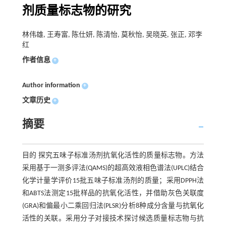
剂质量标志物的研究
林伟雄, 王寿富, 陈仕妍, 陈清怡, 莫秋怡, 吴晓英, 张正, 邓李
红
作者信息
+
Author information
+
文章历史
+
摘要
目的 探究五味子标准汤剂抗氧化活性的质量标志物。方法
采用基于一测多评法(QAMS)的超高效液相色谱法(UPLC)结合
化学计量学评价15批五味子标准汤剂的质量；采用DPPH法
和ABTS法测定15批样品的抗氧化活性，并借助灰色关联度
(GRA)和偏最小二乘回归法(PLSR)分析8种成分含量与抗氧化
活性的关联。采用分子对接技术探讨候选质量标志物与抗