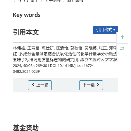
/
化学计量学
/
分子对接
/
原儿茶酸
Key words
引用格式 ▾
引用本文
林伟雄, 王寿富, 陈仕妍, 陈清怡, 莫秋怡, 吴晓英, 张正, 邓李
红. 多成分含量测定结合抗氧化活性的化学计量学分析筛选
五味子标准汤剂质量标志物的研究[J].
南京中医药大学学报
,
2024, 40(03): 289-301 DOI:10.14148/j.issn.1672-
0482.2024.0289
上一篇
下一篇
基金资助