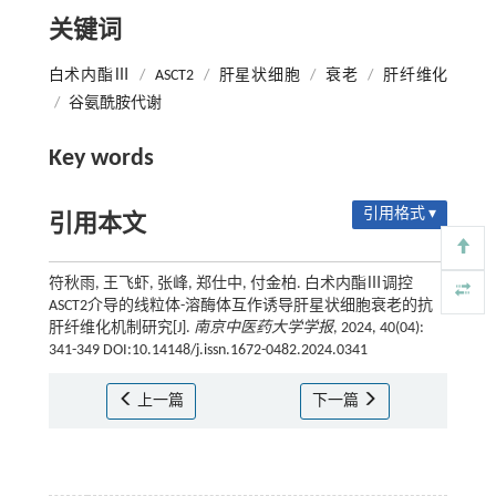
关键词
白术内酯Ⅲ
/
ASCT2
/
肝星状细胞
/
衰老
/
肝纤维化
/
谷氨酰胺代谢
Key words
引用格式 ▾
引用本文
符秋雨, 王飞虾, 张峰, 郑仕中, 付金柏. 白术内酯Ⅲ调控
ASCT2介导的线粒体-溶酶体互作诱导肝星状细胞衰老的抗
肝纤维化机制研究[J].
南京中医药大学学报
, 2024, 40(04):
341-349 DOI:10.14148/j.issn.1672-0482.2024.0341
上一篇
下一篇