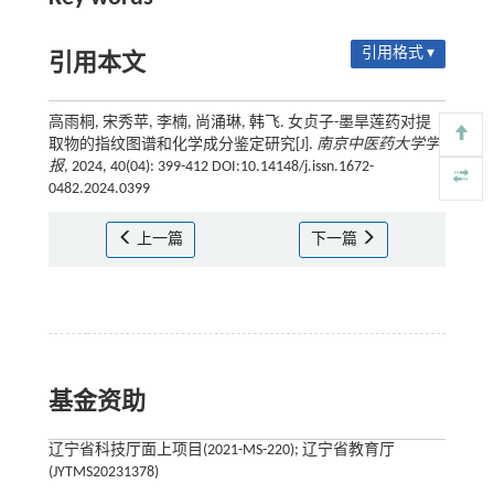
引用格式 ▾
引用本文
高雨桐, 宋秀苹, 李楠, 尚涌琳, 韩飞. 女贞子-墨旱莲药对提
取物的指纹图谱和化学成分鉴定研究[J].
南京中医药大学学
报
, 2024, 40(04): 399-412 DOI:10.14148/j.issn.1672-
0482.2024.0399
上一篇
下一篇
基金资助
辽宁省科技厅面上项目(2021-MS-220); 辽宁省教育厅
(JYTMS20231378)