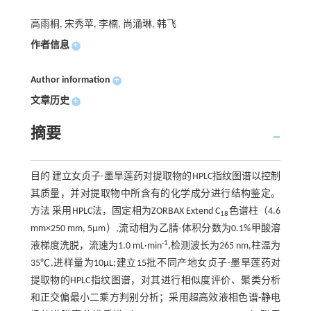
高雨桐, 宋秀苹, 李楠, 尚涌琳, 韩飞
作者信息
+
Author information
+
文章历史
+
摘要
目的 建立女贞子-墨旱莲药对提取物的HPLC指纹图谱以控制
其质量，并对提取物中所含有的化学成分进行结构鉴定。
方法 采用HPLC法，固定相为ZORBAX Extend C
色谱柱（4.6
18
mm×250 mm, 5μm）,流动相为乙腈-体积分数为0.1%甲酸溶
-1
液梯度洗脱，流速为1.0 mL·min
,检测波长为265 nm,柱温为
35℃,进样量为10μL;建立15批不同产地女贞子-墨旱莲药对
提取物的HPLC指纹图谱，对其进行相似度评价、聚类分析
和正交偏最小二乘方判别分析；采用超高效液相色谱-静电