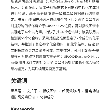
场轨道阱高分辨质谱（UPLC-Q-Exactive Orbitrap MS）联用
技术，分别在正、负离子扫描模式下对提取中的化学成分
进行检测，基于高分辨质谱一级和二级数据进行结构鉴
定。结果 由不同产地药材随机组合的15批女贞子-墨旱莲药
对提取物的相似度介于0.865～0.992之间，药对指纹图谱中
共确定了16个共有峰，指认了其中7个色谱峰；液质联用共
检测到55个化合物，采用对照品准确鉴定了7个成分的化学
结构，并推测了其它48个化合物的可能化学结构。结论 建
立的指纹图谱方法简便可靠，重复性好，可用于女贞子-墨
旱莲药对提取物的质量控制研究；UPLC-Q-Exactive Orbitrap
MS联用技术可实现对女贞子-墨旱莲药对提取物中化合物的
结构鉴定，为其后续研究奠定了基础。
关键词
墨旱莲
/
女贞子
/
指纹图谱
/
超高效液相
/
静电场轨
道阱高分辨质谱
/
化学成分
Key words