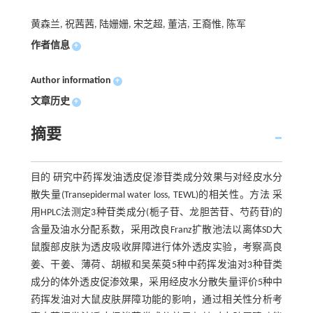
黄森兰, 祝茜茜, 陆姗姗, 宋芝超, 董洁, 王裔惟, 陈军
作者信息
+
Author information
+
文章历史
+
摘要
目的 研究中药挥发油透皮促渗苷类成分效果与对经皮水分
散失量(Transepidermal water loss, TEWL)的相关性。方法 采
用HPLC法测定3种苷类成分(栀子苷、龙胆苦苷、芍药苷)的
含量及油水分配系数，采用改良Franz扩散池法以离体SD大
鼠腹部皮肤为透皮吸收屏障进行体外透皮实验，考察高良
姜、干姜、薄荷、胡椒和吴茱萸5种中药挥发油对3种苷类
成分的体外透皮促渗效果，采用经皮水分散失量评价5种中
药挥发油对大鼠皮肤屏障功能的影响，通过相关性分析考