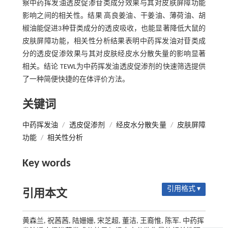
察中药挥发油透皮促渗苷类成分效果与其对皮肤屏障功能
影响之间的相关性。结果 高良姜油、干姜油、薄荷油、胡
椒油能促进3种苷类成分的透皮吸收，也能显著降低大鼠的
皮肤屏障功能，相关性分析结果表明中药挥发油对苷类成
分的透皮促渗效果与其对皮肤经皮水分散失量的影响显著
相关。结论 TEWL为中药挥发油透皮促渗剂的快速筛选提供
了一种简便快捷的在体评价方法。
关键词
中药挥发油
/
透皮促渗剂
/
经皮水分散失量
/
皮肤屏障
功能
/
相关性分析
Key words
引用格式 ▾
引用本文
黄森兰, 祝茜茜, 陆姗姗, 宋芝超, 董洁, 王裔惟, 陈军. 中药挥