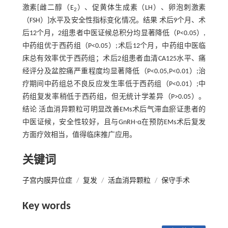
激素[雌二醇（E
）、促黄体生成素（LH）、卵泡刺激素
2
（FSH）]水平及安全性指标变化情况。结果 术后9个月、术
后12个月，2组患者中医证候总积分均显著降低（P<0.05）,
中药组优于西药组（P<0.05）;术后12个月，中药组中医临
床总有效率优于西药组；术后2组患者血清CA125水平、痛
经评分及盆腔痛严重程度均显著降低（P<0.05,P<0.01）;治
疗期间中药组总不良反应发生率低于西药组（P<0.01）;中
药组复发率稍低于西药组，但无统计学差异（P>0.05）。
结论 活血消异颗粒可明显改善EMs术后气滞血瘀证患者的
中医证候，安全性较好，且与GnRH-α在预防EMs术后复发
方面疗效相当，值得临床推广应用。
关键词
子宫内膜异位症
/
复发
/
活血消异颗粒
/
保守手术
Key words