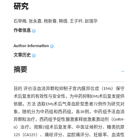
研究
石举梅, 张永嘉, 杨新春, 韩倩, 王子衿, 赵瑞华
作者信息
+
Author information
+
文章历史
+
摘要
目的 评价活血消异颗粒抑制子宫内膜异位症（EMs）保守
术后复发的有效性与安全性，为中药抑制EMs术后复发提供
依据。方法 选取EMs术后气滞血瘀型患者72例作为研究对
象，随机分为中药组和西药组，各36例，中药组予活血消
异颗粒治疗，西药组予促性腺激素释放激素激动剂（GnRH-
α）治疗。观察2组术后复发率、中医证候积分、糖类抗原
125（CA125）、痛经评分、盆腔痛评分、妊娠率、血清性