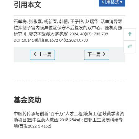
引用格式 ▾
引用本文
石举梅, 张永嘉, 杨新春, 韩倩, 王子衿, 赵瑞华. 活血消异颗
粒抑制子宫内膜异位症保守术后复发的双中心、随机对照
研究[J].
南京中医药大学学报
, 2024, 40(07): 733-739
DOI:10.14148/j.issn.1672-0482.2024.0733
上一篇
下一篇
基金资助
中医药传承与创新“百千万”人才工程(岐黄工程)岐黄学者资
助项目(国中医药人教函[2018]284号); 首都卫生发展科研专
项(首发2022-1-4152)