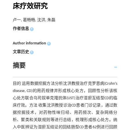
床疗效研究
卢一, 葛畅畅, 沈洪, 朱磊
作者信息
+
Author information
+
文章历史
+
摘要
目的 运用数据挖掘方法分析沈洪教授治疗克罗恩病(Crohn’s
disease, CD)的用药规律并形成核心处方，回顾性分析该核
心处方联合乌司奴单克隆抗体(UST)治疗湿瘀互结型CD的临
床疗效。方法 收集沈洪教授诊治CD患者门诊记录，通过数
据挖掘技术，对药物性味归经、用药频次、复杂网络分
析、聚类和关联规则等进行总结，梳理形成核心处方。纳
入中医辨证为湿瘀互结证的回结肠型CD患者62例进行回顾