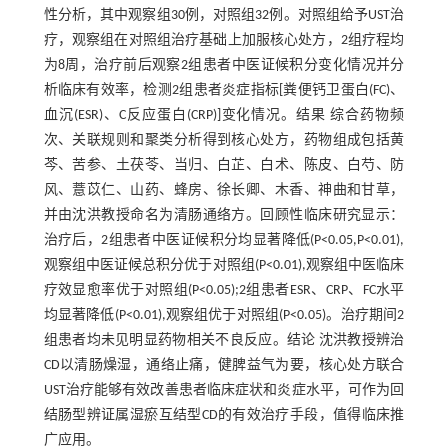
性分析，其中观察组30例，对照组32例。对照组给予UST治
疗，观察组在对照组治疗基础上加服核心处方，2组疗程均
为8周，治疗前后观察2组患者中医证候积分变化情况并分
析临床有效率，检测2组患者炎症指标[粪便钙卫蛋白(FC)、
血沉(ESR)、C反应蛋白(CRP)]变化情况。结果 综合药物频
次、关联规则和聚类分析得到核心处方，药物组成包括黄
芩、苦参、土茯苓、当归、白芷、白术、陈皮、白芍、防
风、薏苡仁、山药、蜂房、徐长卿、木香、神曲和甘草，
并由沈洪教授命名为清肠通络方。回顾性临床研究显示：
治疗后，2组患者中医证候积分均显著降低(P<0.05,P<0.01),
观察组中医证候总积分优于对照组(P<0.01),观察组中医临床
疗效显愈率优于对照组(P<0.05);2组患者ESR、CRP、FC水平
均显著降低(P<0.01),观察组优于对照组(P<0.05)。治疗期间2
组患者均未见明显药物相关不良反应。结论 沈洪教授辨治
CD以清肠燥湿，通络止痛，健脾益气为要，核心处方联合
UST治疗能够有效改善患者临床症状和炎症水平，可作为回
结肠型辨证属湿瘀互结型CD的有效治疗手段，值得临床推
广应用。