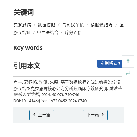
关键词
克罗恩病
/
数据挖掘
/
乌司奴单抗
/
清肠通络方
/
湿
瘀互结证
/
中西医结合
/
疗效评价
Key words
引用格式 ▾
引用本文
卢一, 葛畅畅, 沈洪, 朱磊. 基于数据挖掘的沈洪教授治疗湿
瘀互结型克罗恩病核心处方分析及临床疗效研究[J].
南京中
医药大学学报
, 2024, 40(07): 740-746
DOI:10.14148/j.issn.1672-0482.2024.0740
上一篇
下一篇