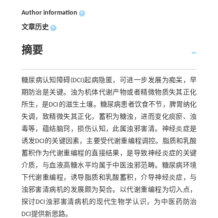
Author information
+
文章历史
+
摘要
糖尿病认知障碍(DCI)起病隐匿，可进一步发展为痴呆，早
期防治是关键。浊为机体代谢产物或者精微物质失其正化
所生，是DCI的滋生土壤。糖尿病患者饮食不节，脾胃纳化
失调，致精微失其正化，蓄积为糖浊，进而变化痰瘀、浊
毒等，蕴结脑窍，损伤认知，此属浊邪害清。神经炎症是
诱发DCI的关键因素，主要受代谢重编程调控。脂质和乳酸
蓄积作为代谢重编程的直接结果，是导致神经炎症的关键
介质，与血液高糖水平均属于中医浊邪范畴。糖尿病环境
下代谢重编程，诱导脂质和乳酸蓄积，介导神经炎症，与
浊邪害清病机的发展颇为契合。以代谢重编程为切入点，
探讨DCI浊邪害清病机的现代生物学认识，为中医药防治
DCI提供新思路。