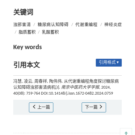
关键词
浊邪害清
/
糖尿病认知障碍
/
代谢重编程
/
神经炎症
/
脂质蓄积
/
乳酸蓄积
Key words
引用格式 ▾
引用本文
冯慧, 凌云, 周春祥, 陶伟伟. 从代谢重编程角度探讨糖尿病
认知障碍浊邪害清病机[J].
南京中医药大学学报
, 2024,
40(08): 759-764 DOI:10.14148/j.issn.1672-0482.2024.0759
上一篇
下一篇