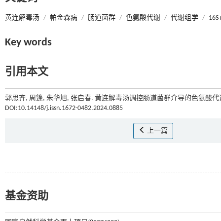
黄连解毒汤
/
帕金森病
/
肠道菌群
/
色氨酸代谢
/
代谢组学
/
16S
Key words
引用本文
郭思齐, 周篷, 朱华旭, 张启春. 黄连解毒汤调控肠道菌群介导的色氨酸代
DOI:10.14148/j.issn.1672-0482.2024.0885
上一篇
基金资助