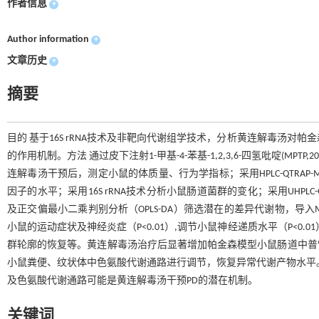
作者信息
+
Author information
+
文章历史
+
摘要
目的 基于16S rRNA技术及非靶向代谢组学技术，分析黄连解毒汤对
的作用机制。方法 通过皮下注射1-甲基-4-苯基-1,2,3,6-四氢吡啶(MPTP,20 
连解毒汤干预后，测定小鼠的体质量、行为学指标；采用HPLC-QTRAP
因子的水平；采用16S rRNA技术分析小鼠肠道菌群的变化；采用UHPL
及正交偏最小二乘判别分析（OPLS-DA）筛选潜在的差异代谢物，导入Met
小鼠的运动症状及神经炎症（P<0.01）,调节小鼠神经递质水平（P<
群轮廓的恢复等。黄连解毒汤治疗后显著增加帕金森模型小鼠肠道中普
小鼠粪便、纹状体中色氨酸代谢通路进行调节，恢复异常代谢产物水平
及色氨酸代谢通路可能是黄连解毒汤干预PD的潜在机制。
关键词