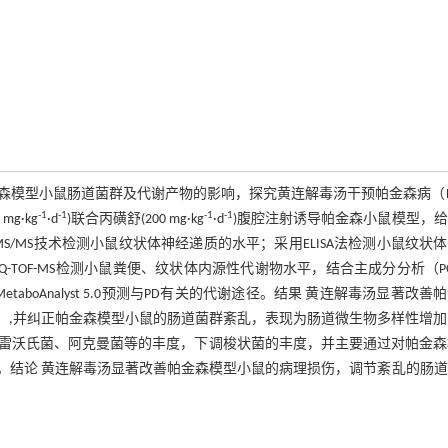
帕金森模型小鼠肠道菌群及代谢产物的影响，探究黄连解毒汤干预帕金森病（
-1
-1
-1
-1
mg·kg
·d
)联合丙磺舒(200 mg·kg
·d
)腹腔注射诱导帕金森小鼠模型，
-MS/MS技术检测小鼠纹状体神经递质的水平；采用ELISA法检测小鼠纹状
C-Q-TOF-MS检测小鼠粪便、纹状体内源性代谢物水平，结合主成分分析（P
aboAnalyst 5.0预测与PD有关的代谢途径。结果 黄连解毒汤显著改善
0.01）,并纠正帕金森模型小鼠的肠道菌群紊乱，表现为肠道微生物多样性增
雷沃氏菌、阿克曼菌等的丰度，下调梭状菌的丰度，并主要通过对帕金森
。结论 黄连解毒汤显著改善帕金森模型小鼠的病理损伤，调节紊乱的肠道