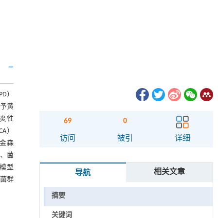
PD）
给予黄
体炎性
69
0
CA）
访问
被引
详细
帕金森
加、菌
模型
相关文章
导航
菌群
摘要
关键词