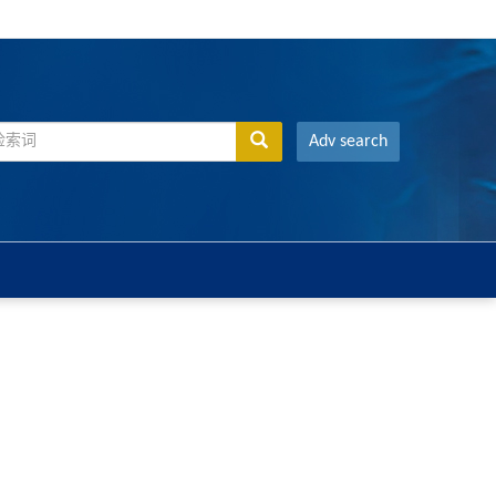
Adv search