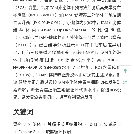
NADPH/NADP
、谷胱甘肽（GSH/GSSG）水平及活性氧
（ROS）含量。结果 TAM外泌体干预胃癌细胞后其失巢凋亡
率降低（P<0.05,P<0.01）;而TAM+健脾养正外泌体干预后则
显著升高（P<0.05,P<0.01）。小鼠体内实验中，TAM外泌体
组瘤体内Cleaved Caspase-3/Caspase-3的比值降低
（P<0.05）,而TAM+健脾养正方外泌体干预后比值明显增高
（P<0.05）。蛋白组学分析显示IDH1在干预前后差异明
显，且与三羧酸循环代谢相关。相较于M0组，TAM组外泌
体干预的胃癌细胞IDH1泛素化水平升高，α-KG、
+
NADPH/NADP
及GSH/GSSG水平明显增加，ROS含量降低
（P<0.05）,而TAM+健脾养正外泌体则可逆转上述现象。结
论 健脾养正方通过调控TAM外泌体使胃癌细胞IDH1发生泛
素降解，降低胃癌细胞三羧酸循环代谢水平，促进ROS积
累，诱发胃癌失巢凋亡，进而抑制胃癌发展。
关键词
胃癌
/
外泌体
/
肿瘤相关巨噬细胞
/
IDH1
/
失巢凋亡
/
Caspase-3
/
三羧酸循环代谢