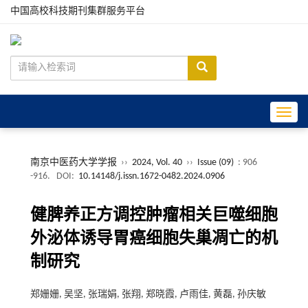
中国高校科技期刊集群服务平台
Toggle
南京中医药大学学报
››
2024, Vol. 40
››
Issue (09)
: 906
-916.
DOI:
10.14148/j.issn.1672-0482.2024.0906
健脾养正方调控肿瘤相关巨噬细胞
外泌体诱导胃癌细胞失巢凋亡的机
制研究
郑姗姗, 吴坚, 张瑞娟, 张翔, 郑晓霞, 卢雨佳, 黄磊, 孙庆敏