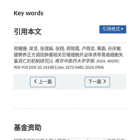
Key words
引用格式 ▾
引用本文
郑姗姗, 吴坚, 张瑞娟, 张翔, 郑晓霞, 卢雨佳, 黄磊, 孙庆敏.
健脾养正方调控肿瘤相关巨噬细胞外泌体诱导胃癌细胞失
巢凋亡的机制研究[J].
南京中医药大学学报
, 2024, 40(09):
906-916 DOI:10.14148/j.issn.1672-0482.2024.0906
上一篇
下一篇
基金资助