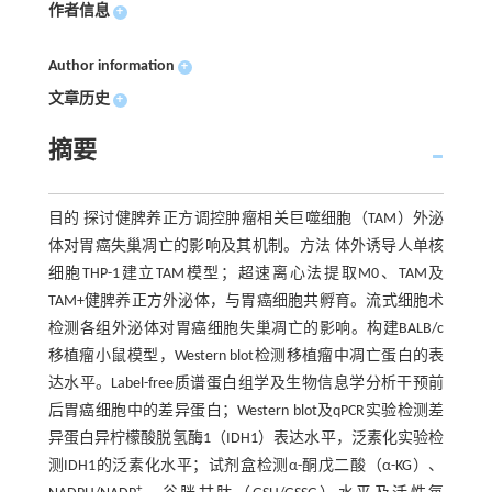
作者信息
+
Author information
+
文章历史
+
摘要
目的 探讨健脾养正方调控肿瘤相关巨噬细胞（TAM）外泌
体对胃癌失巢凋亡的影响及其机制。方法 体外诱导人单核
细胞THP-1建立TAM模型；超速离心法提取M0、TAM及
TAM+健脾养正方外泌体，与胃癌细胞共孵育。流式细胞术
检测各组外泌体对胃癌细胞失巢凋亡的影响。构建BALB/c
移植瘤小鼠模型，Western blot检测移植瘤中凋亡蛋白的表
达水平。Label-free质谱蛋白组学及生物信息学分析干预前
后胃癌细胞中的差异蛋白；Western blot及qPCR实验检测差
异蛋白异柠檬酸脱氢酶1（IDH1）表达水平，泛素化实验检
测IDH1的泛素化水平；试剂盒检测α-酮戊二酸（α-KG）、
+