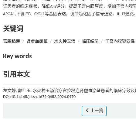
证患者的临床症状，降低AFS评分，提高子宫内膜厚度，增加子宫内膜容
APOA1,下调LTF、CXCL1等基因表达，调节趋化因子信号通路、IL-17通路
关键词
宫腔粘连
/
肾虚血瘀证
/
水火种玉汤
/
临床结局
/
子宫内膜容受性
Key words
引用本文
左文婷, 郭红玉. 水火种玉汤治疗宫腔粘连肾虚血瘀证患者的临床疗效及转
DOI:10.14148/j.issn.1672-0482.2024.0970
上一篇