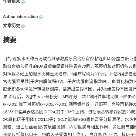
作者信息
+
Author information
+
文章历史
+
摘要
目的 观察水火种玉汤联合雌孕激素序贯治疗宫腔粘连(IUA)肾虚血瘀
取符合纳入标准的IUA肾虚血瘀证住院患者70例，观察组和对照组各35
对照组基础上加服水火种玉汤治疗，2组疗程均为3个月。评估2组患者治疗
宫内膜容受性[子宫内膜体积(EV)、子宫内膜血流指数(FI)、血管化指数
膜组织各10例进行转录组测序，筛选出差异基因，并对2组差异基因进行基
果 治疗后，2组中医证候积分、AFS评分、CD138阳性率均明显下降(P<0.05
(P<0.01),优于对照组(P<0.05,P<0.01);观察组疗效、妊娠率、宫腔
现365个差异表达基因(DEGs),其中132个上调，包括磺基转移酶家族2B成员1(
X-C趋化因子配体1(CXCL1)等；GO功能和KEGG通路富集分析
聚糖、蛋白质丝氨酸/苏氨酸激酶、内切肽酶等相互作用，通过调节细
通路包括趋化因子、细胞因子受体相互作用、白介素17(IL-17)、核因子激