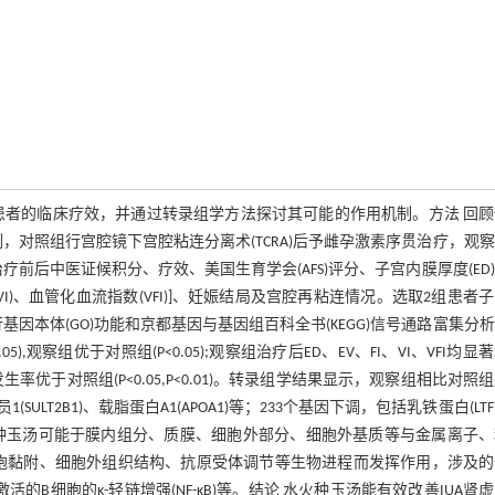
证患者的临床疗效，并通过转录组学方法探讨其可能的作用机制。方法 回
例，对照组行宫腔镜下宫腔粘连分离术(TCRA)后予雌孕激素序贯治疗，观
前后中医证候积分、疗效、美国生育学会(AFS)评分、子宫内膜厚度(ED
(VI)、血管化血流指数(VFI)]、妊娠结局及宫腔再粘连情况。选取2组患者
因本体(GO)功能和京都基因与基因组百科全书(KEGG)信号通路富集分
),观察组优于对照组(P<0.05);观察组治疗后ED、EV、FI、VI、VFI均显
再粘连发生率优于对照组(P<0.05,P<0.01)。转录组学结果显示，观察组相比对照
SULT2B1)、载脂蛋白A1(APOA1)等；233个基因下调，包括乳铁蛋白(LTF)
表明，水火种玉汤可能于膜内组分、质膜、细胞外部分、细胞外基质等与金属离子
胞黏附、细胞外组织结构、抗原受体调节等生物进程而发挥作用，涉及的
活的B细胞的κ-轻链增强(NF-κB)等。结论 水火种玉汤能有效改善IUA肾