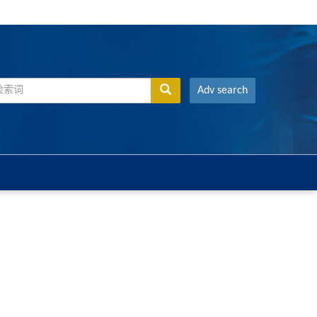
Adv search