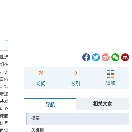
顾性选
察组在
)、子
76
0
子宫内
访问
被引
详细
析。结
著增加
组共发
相关文章
导航
、C-
、糖胺
摘要
信号
关键词
虚血瘀