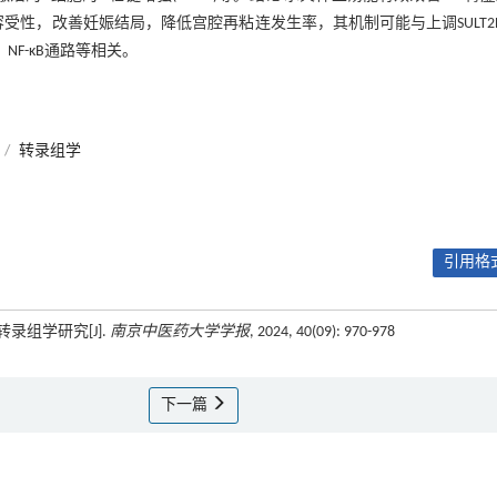
受性，改善妊娠结局，降低宫腔再粘连发生率，其机制可能与上调SULT2
、NF-κB通路等相关。
/
转录组学
引用格式
录组学研究[J].
南京中医药大学学报
, 2024, 40(09): 970-978
下一篇