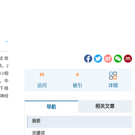
法 收
汤，2
-2相
95
0
加，中
访问
被引
详细
显下降
制神经
相关文章
导航
摘要
关键词