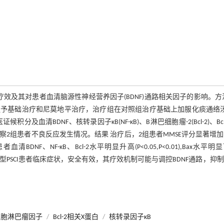
床疗效及其对患者血清脑源性神经营养因子(BDNF)通路相关因子的影响。方
组予基础治疗和尼莫地平治疗，治疗组在对照组治疗基础上加服化痰通络
血清BDNF、核转录因子κB(NF-κB)、B淋巴细胞瘤-2(Bcl-2)、Bcl
观察2组患者不良反应发生情况。结果 治疗后，2组患者MMSE评分显著增
清BDNF、NF-κB、Bcl-2水平明显升高(P<0.05,P<0.01),Bax水平明
痰瘀阻络型PSCI患者临床症状，安全有效，其疗效机制可能与调控BDNF通路，抑
细胞淋巴瘤因子
/
Bcl-2相关X蛋白
/
核转录因子κB