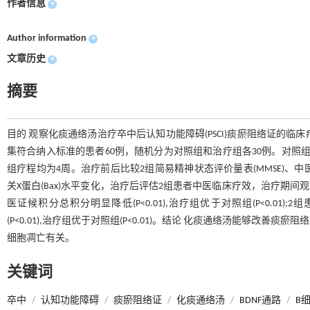
作者信息
+
Author information
+
文章历史
+
摘要
目的 观察化痰通络汤治疗卒中后认知功能障碍(PSCI)痰瘀阻络证的临
集符合纳入标准的患者60例，随机分为对照组和治疗组各30例。对照
组疗程均为4周。治疗前后比较2组简易精神状态评价量表(MMSE)、中医证候积分及
关X蛋白(Bax)水平变化，治疗后评估2组患者中医临床疗效，治疗期间
医证候积分总积分明显降低(P<0.01),治疗组优于对照组(P<0.01);2组患者血
(P<0.01),治疗组优于对照组(P<0.01)。结论 化痰通络汤能够改善
细胞凋亡有关。
关键词
卒中
/
认知功能障碍
/
痰瘀阻络证
/
化痰通络汤
/
BDNF通路
/
B