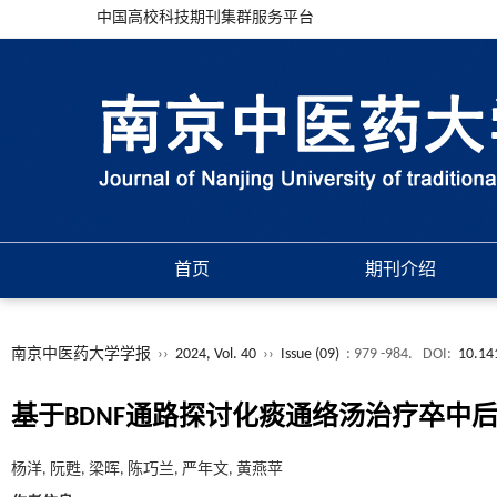
中国高校科技期刊集群服务平台
首页
期刊介绍
南京中医药大学学报
››
2024, Vol. 40
››
Issue (09)
: 979 -984.
DOI:
10.14
基于BDNF通路探讨化痰通络汤治疗卒中
杨洋, 阮甦, 梁晖, 陈巧兰, 严年文, 黄燕苹