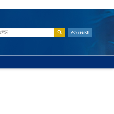
Adv search