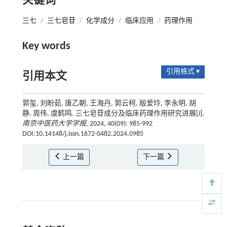
关键词
三七
/
三七皂苷
/
化学成分
/
临床应用
/
药理作用
Key words
引用格式 ▾
引用本文
郭玺, 刘盼茹, 唐乙朝, 王海丹, 郭云柯, 殷爱玲, 李永明, 胡
静, 周伟, 虞鹤鸣. 三七皂苷成分及临床药理作用研究进展[J].
南京中医药大学学报
, 2024, 40(09): 985-992
DOI:10.14148/j.issn.1672-0482.2024.0985
上一篇
下一篇