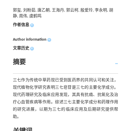
郭玺, 刘盼茹, 唐乙朝, 王海丹, 郭云柯, 殷爱玲, 李永明, 胡
静, 周伟, 虞鹤鸣
作者信息
+
Author information
+
文章历史
+
摘要
三七作为传统中草药现已受到医药界的共同认可和关注，
现代植物化学研究表明三七皂苷是三七的主要化学成分。
现代药理研究及临床应用发现，其具有抗癌、抗氧化及治
疗心血管疾病等作用。综述三七主要化学成分和药理作用
的研究进展，以期为三七的临床应用及后期研究提供帮
助。