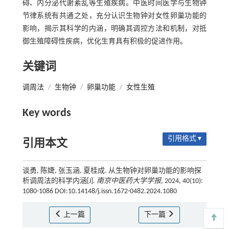
碍、内分泌代谢紊乱等生殖疾病。中医时间医学与生物钟
节律系统有共通之处，充分认识生物钟对女性卵巢功能的
影响，揭示其科学的内涵，明确其调控方法和机制，对抵
御生殖障碍性疾病，优化生育具有积极的促进作用。
关键词
调周法
/
生物钟
/
卵巢功能
/
女性生殖
Key words
引用格式 ▾
引用本文
谈勇, 陈婕, 张玉涵, 夏桂成. 从生物钟对卵巢功能的影响探
析调周法的科学内涵[J].
南京中医药大学学报
, 2024, 40(10):
1080-1086 DOI:10.14148/j.issn.1672-0482.2024.1080
上一篇
下一篇