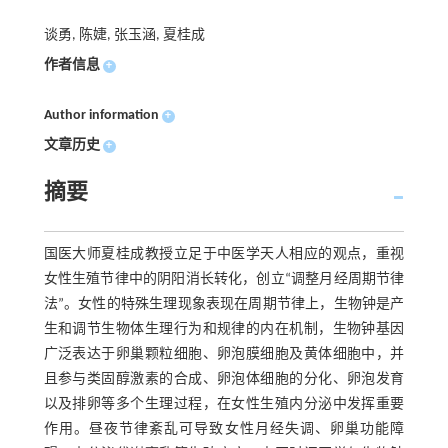
谈勇, 陈婕, 张玉涵, 夏桂成
作者信息
+
Author information
+
文章历史
+
摘要
国医大师夏桂成教授立足于中医学天人相应的观点，重视
女性生殖节律中的阴阳消长转化，创立“调整月经周期节律
法”。女性的特殊生理现象表现在周期节律上，生物钟是产
生和调节生物体生理行为和规律的内在机制，生物钟基因
广泛表达于卵巢颗粒细胞、卵泡膜细胞及黄体细胞中，并
且参与类固醇激素的合成、卵泡体细胞的分化、卵泡发育
以及排卵等多个生理过程，在女性生殖内分泌中发挥重要
作用。昼夜节律紊乱可导致女性月经失调、卵巢功能障