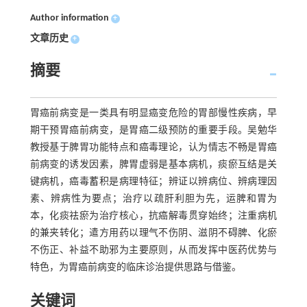
Author information
+
文章历史
+
摘要
胃癌前病变是一类具有明显癌变危险的胃部慢性疾病，早
期干预胃癌前病变，是胃癌二级预防的重要手段。吴勉华
教授基于脾胃功能特点和癌毒理论，认为情志不畅是胃癌
前病变的诱发因素，脾胃虚弱是基本病机，痰瘀互结是关
键病机，癌毒蓄积是病理特征；辨证以辨病位、辨病理因
素、辨病性为要点；治疗以疏肝利胆为先，运脾和胃为
本，化痰祛瘀为治疗核心，抗癌解毒贯穿始终；注重病机
的兼夹转化；遣方用药以理气不伤阴、滋阴不碍脾、化瘀
不伤正、补益不助邪为主要原则，从而发挥中医药优势与
特色，为胃癌前病变的临床诊治提供思路与借鉴。
关键词