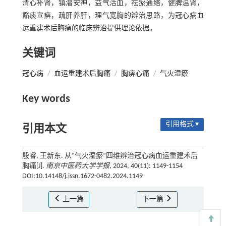
清心补肾，镇潜安神，益气活血，祛瘀通络，健脾温肾，
豁痰宣痹，疏肝养肝，理气宽胸的辨治思路，为冠心病血
运重建术后胸痛的临床辨治提供理论依据。
关键词
冠心病
/
血运重建术后胸痛
/
胸痹心痛
/
气火湿瘀
Key words
引用格式 ▾
引用本文
殷睿, 王新东. 从“气火湿瘀”四维辨治冠心病血运重建术后
胸痛[J].
南京中医药大学学报
, 2024, 40(11): 1149-1154
DOI:10.14148/j.issn.1672-0482.2024.1149
上一篇
下一篇