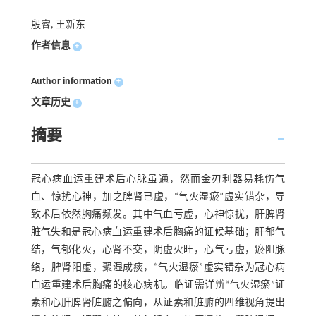
殷睿, 王新东
作者信息
+
Author information
+
文章历史
+
摘要
冠心病血运重建术后心脉虽通，然而金刃利器易耗伤气
血、惊扰心神，加之脾肾已虚，“气火湿瘀”虚实错杂，导
致术后依然胸痛频发。其中气血亏虚，心神惊扰，肝脾肾
脏气失和是冠心病血运重建术后胸痛的证候基础；肝郁气
结，气郁化火，心肾不交，阴虚火旺，心气亏虚，瘀阻脉
络，脾肾阳虚，聚湿成痰，“气火湿瘀”虚实错杂为冠心病
血运重建术后胸痛的核心病机。临证需详辨“气火湿瘀”证
素和心肝脾肾脏腑之偏向，从证素和脏腑的四维视角提出