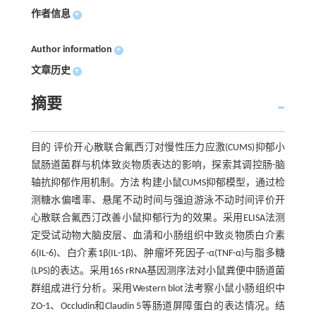
作者信息
+
Author information
+
文章历史
+
摘要
目的 评价开心散联合氟西汀对慢性压力应激(CUMS)抑郁小
鼠肠道菌群与机体致炎物质表达的影响，探索其调控肠-脑
轴抗抑郁作用机制。方法 构建小鼠CUMS抑郁模型，通过检
测糖水偏嗜率、悬尾不动时间与强迫游泳不动时间评价开
心散联合氟西汀改善小鼠抑郁行为的效果。采用ELISA法测
定受试动物大脑皮层、血清和小肠组织中致炎物质白介素
6(IL-6)、白介素1β(IL-1β)、肿瘤坏死因子-α(TNF-α)与脂多糖
(LPS)的表达。采用16S rRNA基因测序法对小鼠粪便中肠道菌
群组成进行分析。采用Western blot法考察小鼠小肠组织中
ZO-1、Occludin和Claudin 5等肠道屏障蛋白的表达情况。结