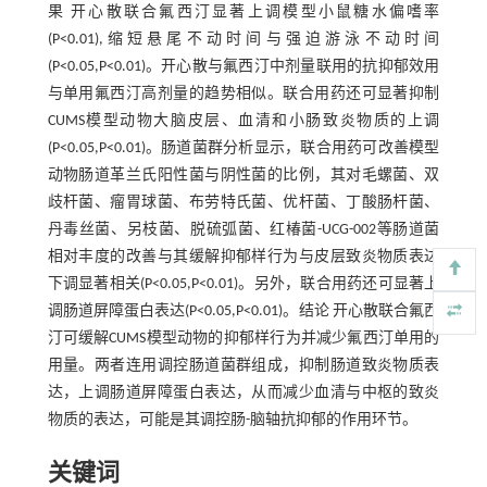
果 开心散联合氟西汀显著上调模型小鼠糖水偏嗜率
(P<0.01),缩短悬尾不动时间与强迫游泳不动时间
(P<0.05,P<0.01)。开心散与氟西汀中剂量联用的抗抑郁效用
与单用氟西汀高剂量的趋势相似。联合用药还可显著抑制
CUMS模型动物大脑皮层、血清和小肠致炎物质的上调
(P<0.05,P<0.01)。肠道菌群分析显示，联合用药可改善模型
动物肠道革兰氏阳性菌与阴性菌的比例，其对毛螺菌、双
歧杆菌、瘤胃球菌、布劳特氏菌、优杆菌、丁酸肠杆菌、
丹毒丝菌、另枝菌、脱硫弧菌、红椿菌-UCG-002等肠道菌
相对丰度的改善与其缓解抑郁样行为与皮层致炎物质表达
下调显著相关(P<0.05,P<0.01)。另外，联合用药还可显著上
调肠道屏障蛋白表达(P<0.05,P<0.01)。结论 开心散联合氟西
汀可缓解CUMS模型动物的抑郁样行为并减少氟西汀单用的
用量。两者连用调控肠道菌群组成，抑制肠道致炎物质表
达，上调肠道屏障蛋白表达，从而减少血清与中枢的致炎
物质的表达，可能是其调控肠-脑轴抗抑郁的作用环节。
关键词