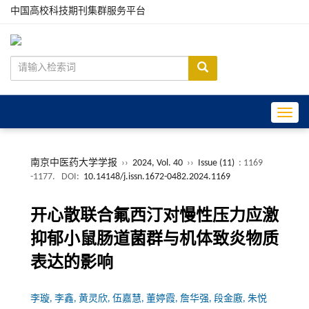
中国高校科技期刊集群服务平台
Toggle
南京中医药大学学报
››
2024, Vol. 40
››
Issue (11)
: 1169
-1177.
DOI:
10.14148/j.issn.1672-0482.2024.1169
开心散联合氟西汀对慢性压力应激
抑郁小鼠肠道菌群与机体致炎物质
表达的影响
李璇, 李鑫, 黄灵欣, 伍嘉慧, 董婷霞, 詹华强, 段金廒, 朱悦