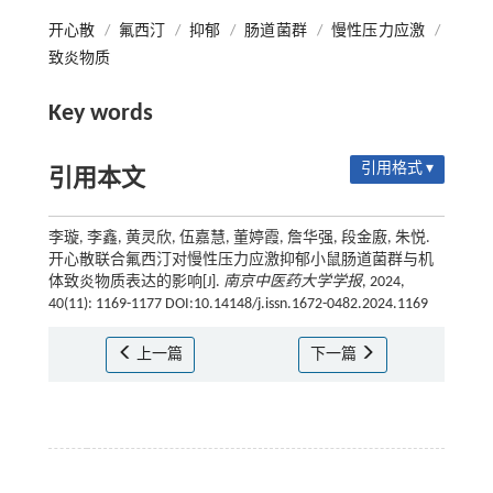
开心散
/
氟西汀
/
抑郁
/
肠道菌群
/
慢性压力应激
/
致炎物质
Key words
引用格式 ▾
引用本文
李璇, 李鑫, 黄灵欣, 伍嘉慧, 董婷霞, 詹华强, 段金廒, 朱悦.
开心散联合氟西汀对慢性压力应激抑郁小鼠肠道菌群与机
体致炎物质表达的影响[J].
南京中医药大学学报
, 2024,
40(11): 1169-1177 DOI:10.14148/j.issn.1672-0482.2024.1169
上一篇
下一篇