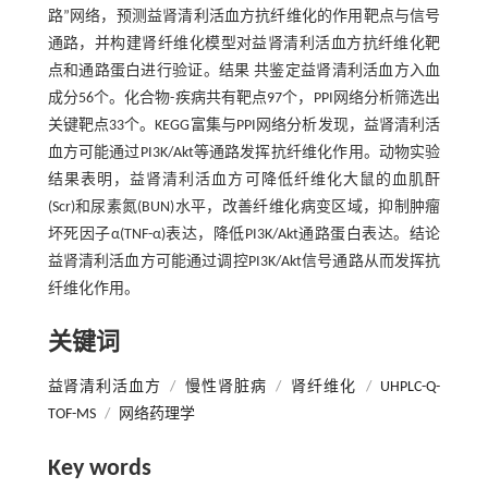
路”网络，预测益肾清利活血方抗纤维化的作用靶点与信号
通路，并构建肾纤维化模型对益肾清利活血方抗纤维化靶
点和通路蛋白进行验证。结果 共鉴定益肾清利活血方入血
成分56个。化合物-疾病共有靶点97个，PPI网络分析筛选出
关键靶点33个。KEGG富集与PPI网络分析发现，益肾清利活
血方可能通过PI3K/Akt等通路发挥抗纤维化作用。动物实验
结果表明，益肾清利活血方可降低纤维化大鼠的血肌酐
(Scr)和尿素氮(BUN)水平，改善纤维化病变区域，抑制肿瘤
坏死因子α(TNF-α)表达，降低PI3K/Akt通路蛋白表达。结论
益肾清利活血方可能通过调控PI3K/Akt信号通路从而发挥抗
纤维化作用。
关键词
益肾清利活血方
/
慢性肾脏病
/
肾纤维化
/
UHPLC-Q-
TOF-MS
/
网络药理学
Key words