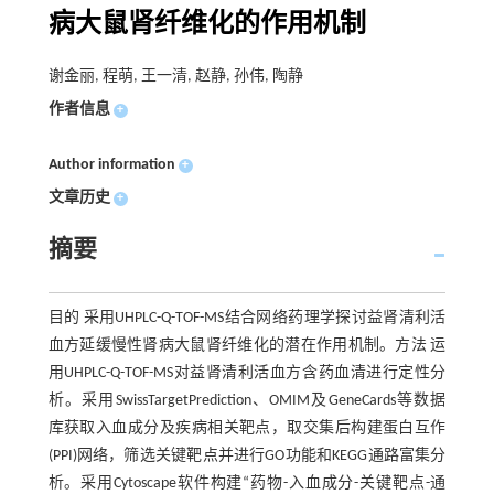
病大鼠肾纤维化的作用机制
谢金丽, 程萌, 王一清, 赵静, 孙伟, 陶静
作者信息
+
Author information
+
文章历史
+
摘要
目的 采用UHPLC-Q-TOF-MS结合网络药理学探讨益肾清利活
血方延缓慢性肾病大鼠肾纤维化的潜在作用机制。方法 运
用UHPLC-Q-TOF-MS对益肾清利活血方含药血清进行定性分
析。采用SwissTargetPrediction、OMIM及GeneCards等数据
库获取入血成分及疾病相关靶点，取交集后构建蛋白互作
(PPI)网络，筛选关键靶点并进行GO功能和KEGG通路富集分
析。采用Cytoscape软件构建“药物-入血成分-关键靶点-通