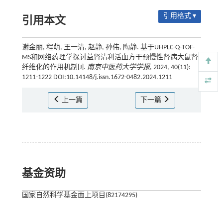
引用格式 ▾
引用本文
谢金丽, 程萌, 王一清, 赵静, 孙伟, 陶静. 基于UHPLC-Q-TOF-
MS和网络药理学探讨益肾清利活血方干预慢性肾病大鼠肾
纤维化的作用机制[J].
南京中医药大学学报
, 2024, 40(11):
1211-1222 DOI:10.14148/j.issn.1672-0482.2024.1211
上一篇
下一篇
基金资助
国家自然科学基金面上项目(82174295)