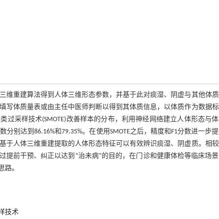
体三维重建算法得到人体三维形态参数，并基于此对痰湿、阴虚与其他体质
者填写体质量表或由主任中医师判断以得到其体质信息，以体质作为数据标
过采样技术(SMOTE)改善样本的分布，利用神经网络建立人体形态与
达到86.16%和79.35%。在使用SMOTE之后，精度和F1分数进一步
。结论 基于人体三维重建提取的人体形态特征可以有效辨识痰湿、阴虚质。相
过提前干预、纠正以达到“治未病”的目的，在门诊和健康体检等临床场景
思路。
样技术