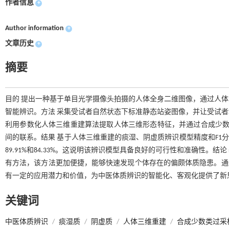
作者信息
+
Author information
+
文章历史
+
摘要
目的 提出一种基于单目光学摄像头拍摄的人体全身二维图像，通过人
智能辨识。方法 采集受试者自然状态下标准静态站姿图像，并让受试
利用参数化人体三维重建算法提取人体三维形态特征，并通过合成少数类
间的联系。结果 基于人体三维重建的痰湿、阴虚质辨识模型精度和F1分数分别
89.91%和84.33%。这说明该辨识模型具备良好的可行性和准确性
有方法，该方法更加便捷，能够快速发现个体存在的偏颇体质隐患。通
有一定的应用潜力和价值，为中医体质辨识的智能化、客观化提供了新
关键词
中医体质辨识
/
痰湿质
/
阴虚质
/
人体三维重建
/
合成少数类过采