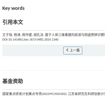
Key words
引用本文
王子琰, 杨涛, 周作建, 胡孔法. 基于人体三维重建的痰湿与阴虚质辨识模型
DOI:10.14148/j.issn.1672-0482.2024.1340
上一篇
基金资助
国家重点研发计划重点专项(2022YFC3502302); 江苏省研究生科研创新计划项