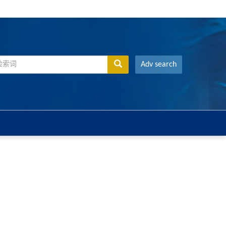
Adv search