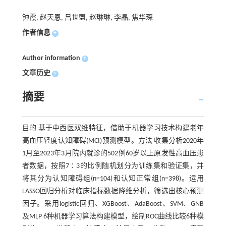
钟霞, 赵天恩, 吕世盟, 赵琳琳, 李晶, 焦华琛
作者信息
+
Author information
+
文章历史
+
摘要
目的 基于中西医双维特征，借助于机器学习技术构建老年
高血压轻度认知障碍(MCI)预测模型。方法 收集分析2020年
1月至2023年3月院内就诊的502例60岁以上原发性高血压患
者数据，按照7∶3的比例随机划分为训练集和验证集，并
将其分为认知障碍组(n=104)和认知正常组(n=398)。运用
LASSO回归分析对临床指标数据降维分析，筛选出核心预测
因子。采用logistic回归、XGBoost、AdaBoost、SVM、GNB
及MLP 6种机器学习算法构建模型，绘制ROC曲线比较6种模