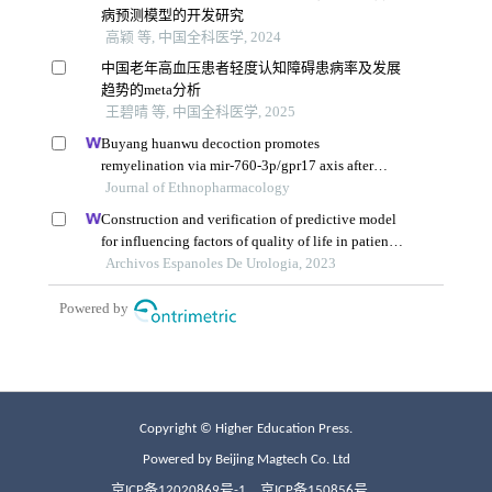
Copyright © Higher Education Press.
Powered by Beijing Magtech Co. Ltd
京ICP备12020869号-1
京ICP备150856号