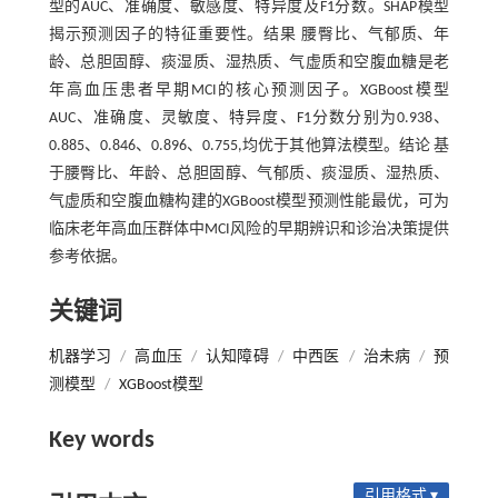
型的AUC、准确度、敏感度、特异度及F1分数。SHAP模型
揭示预测因子的特征重要性。结果 腰臀比、气郁质、年
龄、总胆固醇、痰湿质、湿热质、气虚质和空腹血糖是老
年高血压患者早期MCI的核心预测因子。XGBoost模型
AUC、准确度、灵敏度、特异度、F1分数分别为0.938、
0.885、0.846、0.896、0.755,均优于其他算法模型。结论 基
于腰臀比、年龄、总胆固醇、气郁质、痰湿质、湿热质、
气虚质和空腹血糖构建的XGBoost模型预测性能最优，可为
临床老年高血压群体中MCI风险的早期辨识和诊治决策提供
参考依据。
关键词
机器学习
/
高血压
/
认知障碍
/
中西医
/
治未病
/
预
测模型
/
XGBoost模型
Key words
引用格式 ▾