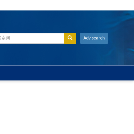
Adv search